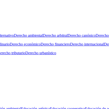
ternativo
Derecho ambiental
Derecho arbitral
Derecho canónico
Derecho 
linario
Derecho económico
Derecho financiero
Derecho internacional
Der
erecho tributario
Derecho urbanístico
ión ambiental
Educación artística
Educación cooperativa
Educación de a