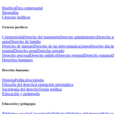
Bioética
Ética empresarial
Biografías
Ciencias jurídicas
Ciencias jurídicas
Criminología
Derecho del transporte
Derecho administrativo
Derecho al
autor
Derecho de familia
Derecho de internet
Derecho de las telecomunicaciones
Derecho discip
notarial
Derecho penal
Derecho privado
Derecho procesal
Derecho público
Derecho registral
Derecho romano
D
Derechos humanos
Derechos humanos
Historia
Política
Sociología
Filosofía del derecho
Legislación informática
Sociología del derecho
Teoría jurídica
Educación y pedagogía
Educación y pedagogía
Biblioteca escolar
Capacitación
Didáctica
Didáctica del lenguaje
Educac