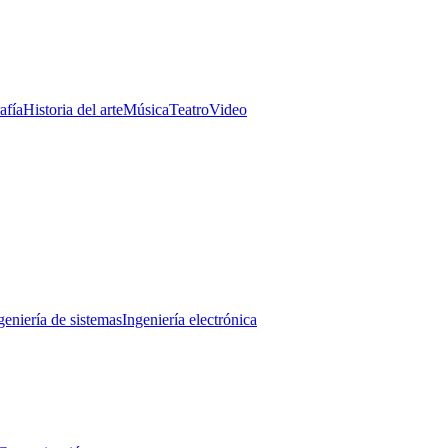
afía
Historia del arte
Música
Teatro
Video
geniería de sistemas
Ingeniería electrónica