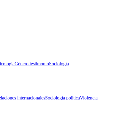
icología
Género testimonio
Sociología
laciones internacionales
Sociología política
Violencia