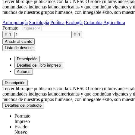
Tercer libro que publicamos con la UNESCO sobre culturas ancestrales
comunidades indígenas latinoamericanas y que continúan vigentes y úti
muchos de nuestros grupos humanos, con innegable éxito, son muestra de
Antropología
Sociología
Política
Ecología
Colombia
Agricultura
Formato:




Añadir al carrito
Lista de deseos
Descripción
Detalles del libro impreso
Autores
Descripción
Tercer libro que publicamos con la UNESCO sobre culturas ancestrales
comunidades indígenas latinoamericanas y que continúan vigentes y úti
muchos de nuestros grupos humanos, con innegable éxito, son muestra de
Detalles del producto
Formato
Impreso
Estado
Nuevo