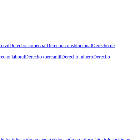
civil
Derecho comercial
Derecho constitucional
Derecho de
echo laboral
Derecho mercantil
Derecho minero
Derecho
dultos
Educación en ciencia
Educación en informática
Educación en