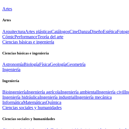
Artes
Artes
Arquitectura
Artes plásticas
Catálogos
Cine
Danza
Diseño
Estética
Fotogr
Cómic
Performance
Teoría del arte
Ciencias básicas e ingeniería
Ciencias básicas e ingeniería
Astronomía
Biología
Física
Geología
Geometría
Ingeniería
Ingeniería
Bioingeniería
Ingeniería agrícola
Ingeniería ambiental
Ingeniería civil
In
Ingeniería hidráulica
Ingeniería industrial
Ingeniería mecánica
Informática
Matemáticas
Química
Ciencias sociales y humanidades
Ciencias sociales y humanidades