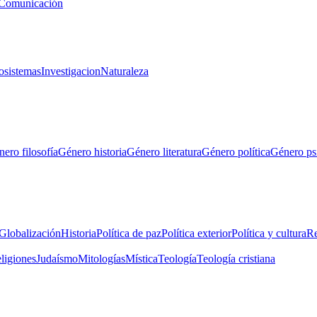
Comunicación
osistemas
Investigacion
Naturaleza
ero filosofía
Género historia
Género literatura
Género política
Género ps
Globalización
Historia
Política de paz
Política exterior
Política y cultura
Re
eligiones
Judaísmo
Mitologías
Mística
Teología
Teología cristiana