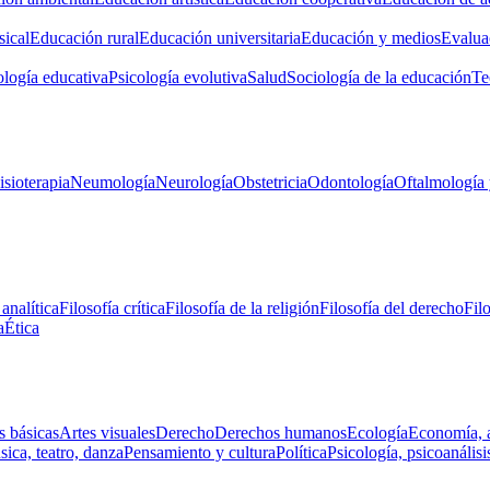
ical
Educación rural
Educación universitaria
Educación y medios
Evalua
ología educativa
Psicología evolutiva
Salud
Sociología de la educación
Te
isioterapia
Neumología
Neurología
Obstetricia
Odontología
Oftalmología 
 analítica
Filosofía crítica
Filosofía de la religión
Filosofía del derecho
Fil
a
Ética
s básicas
Artes visuales
Derecho
Derechos humanos
Ecología
Economía, 
ica, teatro, danza
Pensamiento y cultura
Política
Psicología, psicoanálisi