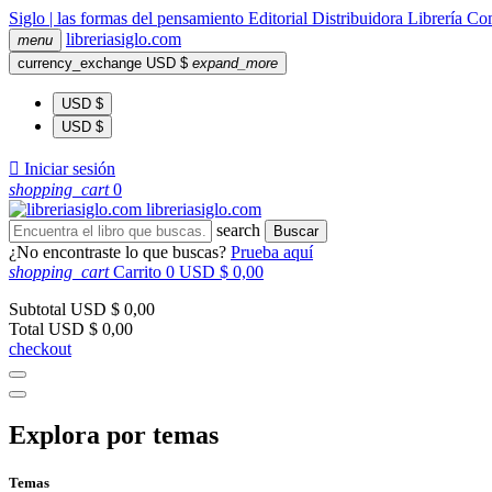
Siglo | las formas del pensamiento
Editorial
Distribuidora
Librería
Com
libreria
siglo
.com
menu
currency_exchange
USD $
expand_more
USD $
USD $

Iniciar sesión
shopping_cart
0
libreria
siglo
.com
search
Buscar
¿No encontraste lo que buscas?
Prueba aquí
shopping_cart
Carrito
0
USD $ 0,00
Subtotal
USD $ 0,00
Total
USD $ 0,00
checkout
Explora por temas
Temas