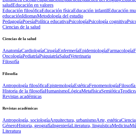
salud
Educación en valores
Educación filosófica
Educación física
Educación infantil
Educación mus
educación
Idiomas
Metodología del estudio
Pedagogía
Poesía
Política educativa
Psicología
Psicología cognitiva
Psic
Ciencias de la salud
Ciencias de la salud
Anatomía
Cardiología
Cirugía
Enfermería
Epidemiología
Farmacología
F
Oncología
Pediatría
Psiquiatría
Salud
Veterinaria
Filosofía
Filosofía
Antropología filosófica
Epistemología
Estética
Fenomenología
Filosofía
Historia de la filosofía
Humanismo
Lógica
Metafísica
Semiótica
Teodice
Revistas académicas
Revistas académicas
Antropología, sociología
Arquitectura, urbanismo
Arte, estética
Ciencia
Género
Historia, geografía
Ingeniería
Literatura, linguística
Medicina
Mús
Literatura