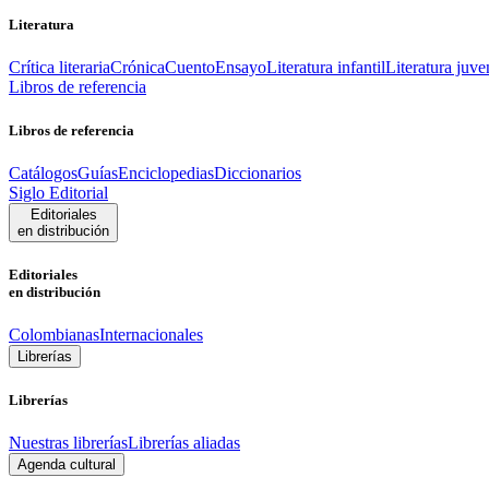
Literatura
Crítica literaria
Crónica
Cuento
Ensayo
Literatura infantil
Literatura juve
Libros de referencia
Libros de referencia
Catálogos
Guías
Enciclopedias
Diccionarios
Siglo Editorial
Editoriales
en distribución
Editoriales
en distribución
Colombianas
Internacionales
Librerías
Librerías
Nuestras librerías
Librerías aliadas
Agenda cultural