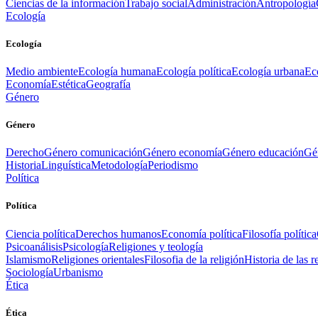
Ciencias de la información
Trabajo social
Administración
Antropología
Ecología
Ecología
Medio ambiente
Ecología humana
Ecología política
Ecología urbana
Ec
Economía
Estética
Geografía
Género
Género
Derecho
Género comunicación
Género economía
Género educación
Gén
Historia
Linguística
Metodología
Periodismo
Política
Política
Ciencia política
Derechos humanos
Economía política
Filosofía política
Psicoanálisis
Psicología
Religiones y teología
Islamismo
Religiones orientales
Filosofia de la religión
Historia de las r
Sociología
Urbanismo
Ética
Ética