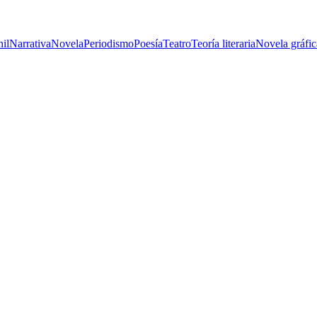
nil
Narrativa
Novela
Periodismo
Poesía
Teatro
Teoría literaria
Novela gráfic