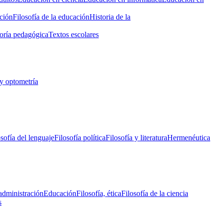
ción
Filosofía de la educación
Historia de la
oría pedagógica
Textos escolares
y optometría
osofía del lenguaje
Filosofía política
Filosofía y literatura
Hermenéutica
administración
Educación
Filosofía, ética
Filosofía de la ciencia
s