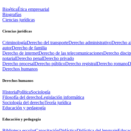
Bioética
Ética empresarial
Biografías
Ciencias jurídicas
Ciencias jurídicas
Criminología
Derecho del transporte
Derecho administrativo
Derecho al
autor
Derecho de familia
Derecho de internet
Derecho de las telecomunicaciones
Derecho discip
notarial
Derecho penal
Derecho privado
Derecho procesal
Derecho público
Derecho registral
Derecho romano
D
Derechos humanos
Derechos humanos
Historia
Política
Sociología
Filosofía del derecho
Legislación informática
Sociología del derecho
Teoría jurídica
Educación y pedagogía
Educación y pedagogía
Biblioteca escolar
Capacitación
Didáctica
Didáctica del lenguaje
Educac