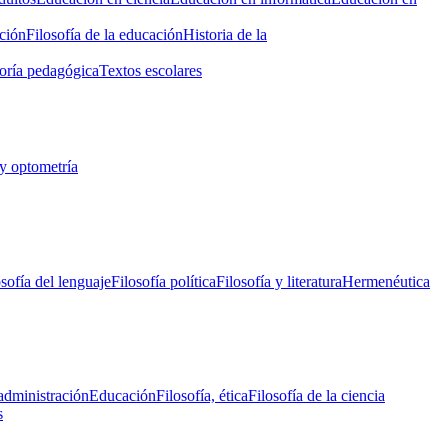
ción
Filosofía de la educación
Historia de la
oría pedagógica
Textos escolares
y optometría
osofía del lenguaje
Filosofía política
Filosofía y literatura
Hermenéutica
administración
Educación
Filosofía, ética
Filosofía de la ciencia
s