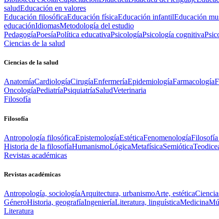
salud
Educación en valores
Educación filosófica
Educación física
Educación infantil
Educación mus
educación
Idiomas
Metodología del estudio
Pedagogía
Poesía
Política educativa
Psicología
Psicología cognitiva
Psic
Ciencias de la salud
Ciencias de la salud
Anatomía
Cardiología
Cirugía
Enfermería
Epidemiología
Farmacología
F
Oncología
Pediatría
Psiquiatría
Salud
Veterinaria
Filosofía
Filosofía
Antropología filosófica
Epistemología
Estética
Fenomenología
Filosofía
Historia de la filosofía
Humanismo
Lógica
Metafísica
Semiótica
Teodice
Revistas académicas
Revistas académicas
Antropología, sociología
Arquitectura, urbanismo
Arte, estética
Ciencia
Género
Historia, geografía
Ingeniería
Literatura, linguística
Medicina
Mús
Literatura