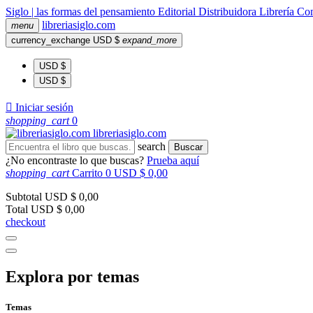
Siglo | las formas del pensamiento
Editorial
Distribuidora
Librería
Com
libreria
siglo
.com
menu
currency_exchange
USD $
expand_more
USD $
USD $

Iniciar sesión
shopping_cart
0
libreria
siglo
.com
search
Buscar
¿No encontraste lo que buscas?
Prueba aquí
shopping_cart
Carrito
0
USD $ 0,00
Subtotal
USD $ 0,00
Total
USD $ 0,00
checkout
Explora por temas
Temas