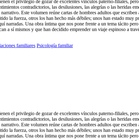
enen el privilegio de gozar de excelentes vínculos paterno-filiales, pe
ntimientos contradictorios, las desilusiones, las alegrías o las heridas e
 narrativo. Este volumen reúne cartas de hombres adultos que escriben a
tido la fuerza, otros los han hecho más débiles; unos han estado muy p
 aquí narradas. Una obra íntima que nos pone frente a un tema tácito p
can a sí mismos y que han decidido emprender un viaje espinoso a través
aciones familiares
Psicología familiar
enen el privilegio de gozar de excelentes vínculos paterno-filiales, pe
ntimientos contradictorios, las desilusiones, las alegrías o las heridas e
 narrativo. Este volumen reúne cartas de hombres adultos que escriben a
tido la fuerza, otros los han hecho más débiles; unos han estado muy pr
 aquí narradas. Una obra íntima que nos pone frente a un tema tácito p