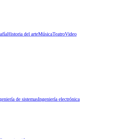
afía
Historia del arte
Música
Teatro
Video
geniería de sistemas
Ingeniería electrónica