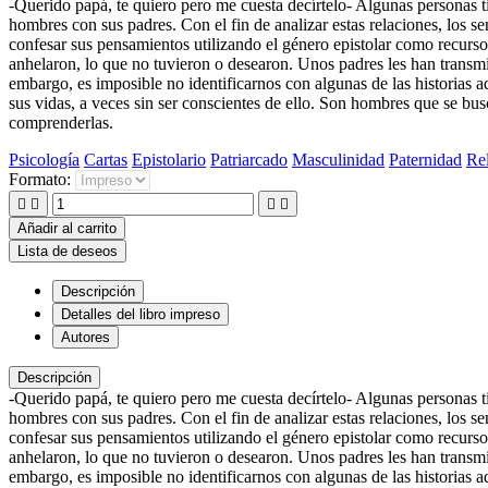
-Querido papá, te quiero pero me cuesta decírtelo- Algunas personas ti
hombres con sus padres. Con el fin de analizar estas relaciones, los se
confesar sus pensamientos utilizando el género epistolar como recurso
anhelaron, lo que no tuvieron o desearon. Unos padres les han transmi
embargo, es imposible no identificarnos con algunas de las historias
sus vidas, a veces sin ser conscientes de ello. Son hombres que se bus
comprenderlas.
Psicología
Cartas
Epistolario
Patriarcado
Masculinidad
Paternidad
Rel
Formato:




Añadir al carrito
Lista de deseos
Descripción
Detalles del libro impreso
Autores
Descripción
-Querido papá, te quiero pero me cuesta decírtelo- Algunas personas ti
hombres con sus padres. Con el fin de analizar estas relaciones, los se
confesar sus pensamientos utilizando el género epistolar como recurso
anhelaron, lo que no tuvieron o desearon. Unos padres les han transmi
embargo, es imposible no identificarnos con algunas de las historias