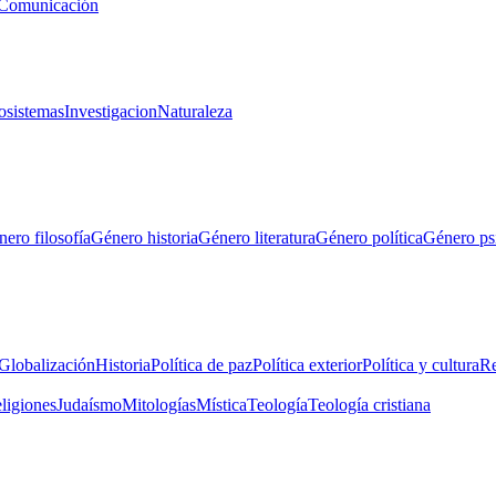
Comunicación
osistemas
Investigacion
Naturaleza
ero filosofía
Género historia
Género literatura
Género política
Género ps
Globalización
Historia
Política de paz
Política exterior
Política y cultura
Re
eligiones
Judaísmo
Mitologías
Mística
Teología
Teología cristiana