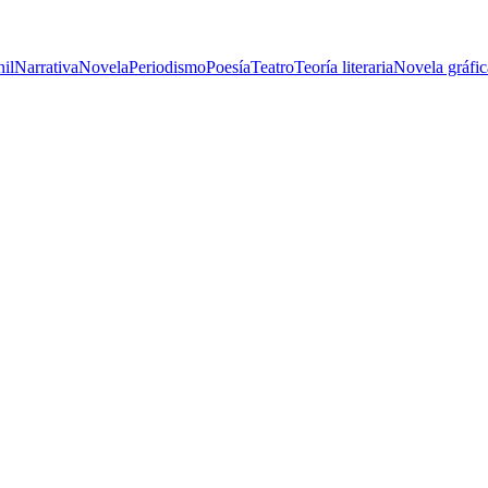
nil
Narrativa
Novela
Periodismo
Poesía
Teatro
Teoría literaria
Novela gráfic