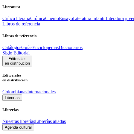
Literatura
Crítica literaria
Crónica
Cuento
Ensayo
Literatura infantil
Literatura juve
Libros de referencia
Libros de referencia
Catálogos
Guías
Enciclopedias
Diccionarios
Siglo Editorial
Editoriales
en distribución
Editoriales
en distribución
Colombianas
Internacionales
Librerías
Librerías
Nuestras librerías
Librerías aliadas
Agenda cultural