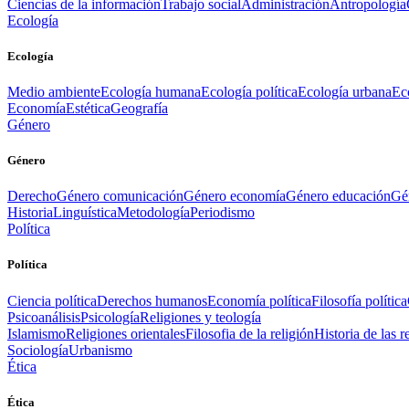
Ciencias de la información
Trabajo social
Administración
Antropología
Ecología
Ecología
Medio ambiente
Ecología humana
Ecología política
Ecología urbana
Ec
Economía
Estética
Geografía
Género
Género
Derecho
Género comunicación
Género economía
Género educación
Gén
Historia
Linguística
Metodología
Periodismo
Política
Política
Ciencia política
Derechos humanos
Economía política
Filosofía política
Psicoanálisis
Psicología
Religiones y teología
Islamismo
Religiones orientales
Filosofia de la religión
Historia de las r
Sociología
Urbanismo
Ética
Ética