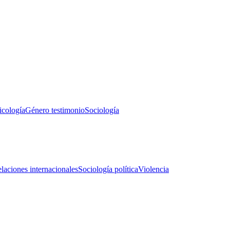
icología
Género testimonio
Sociología
laciones internacionales
Sociología política
Violencia