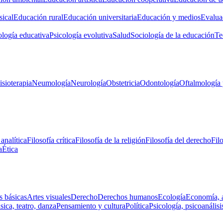
ical
Educación rural
Educación universitaria
Educación y medios
Evalua
ología educativa
Psicología evolutiva
Salud
Sociología de la educación
Te
isioterapia
Neumología
Neurología
Obstetricia
Odontología
Oftalmología 
 analítica
Filosofía crítica
Filosofía de la religión
Filosofía del derecho
Fil
a
Ética
s básicas
Artes visuales
Derecho
Derechos humanos
Ecología
Economía, 
ica, teatro, danza
Pensamiento y cultura
Política
Psicología, psicoanálisi