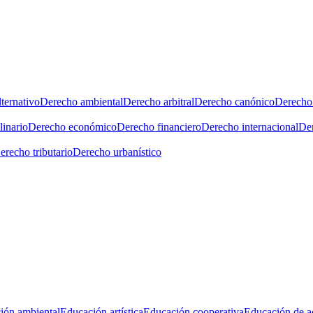
ternativo
Derecho ambiental
Derecho arbitral
Derecho canónico
Derecho 
linario
Derecho económico
Derecho financiero
Derecho internacional
Der
erecho tributario
Derecho urbanístico
ión ambiental
Educación artística
Educación cooperativa
Educación de a