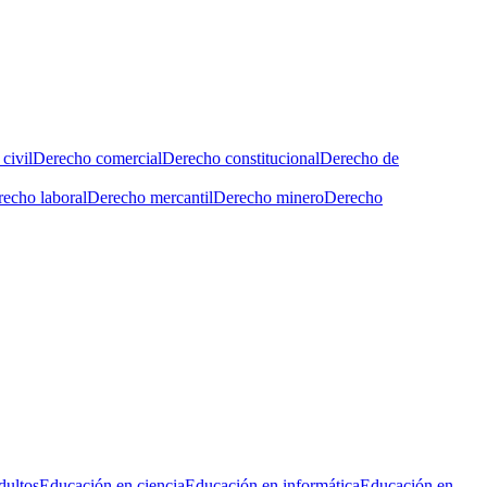
civil
Derecho comercial
Derecho constitucional
Derecho de
echo laboral
Derecho mercantil
Derecho minero
Derecho
dultos
Educación en ciencia
Educación en informática
Educación en