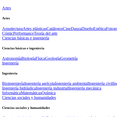
Artes
Artes
Arquitectura
Artes plásticas
Catálogos
Cine
Danza
Diseño
Estética
Fotogr
Cómic
Performance
Teoría del arte
Ciencias básicas e ingeniería
Ciencias básicas e ingeniería
Astronomía
Biología
Física
Geología
Geometría
Ingeniería
Ingeniería
Bioingeniería
Ingeniería agrícola
Ingeniería ambiental
Ingeniería civil
In
Ingeniería hidráulica
Ingeniería industrial
Ingeniería mecánica
Informática
Matemáticas
Química
Ciencias sociales y humanidades
Ciencias sociales y humanidades