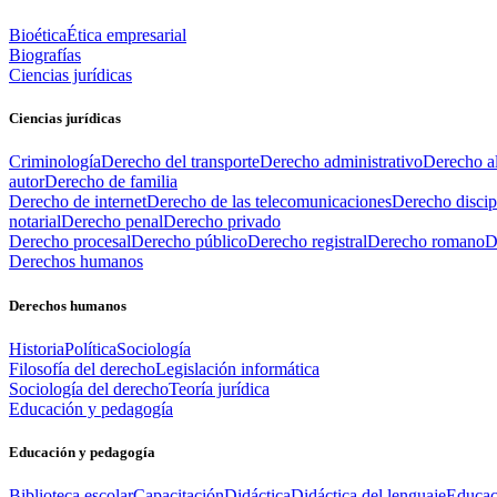
Bioética
Ética empresarial
Biografías
Ciencias jurídicas
Ciencias jurídicas
Criminología
Derecho del transporte
Derecho administrativo
Derecho al
autor
Derecho de familia
Derecho de internet
Derecho de las telecomunicaciones
Derecho discip
notarial
Derecho penal
Derecho privado
Derecho procesal
Derecho público
Derecho registral
Derecho romano
D
Derechos humanos
Derechos humanos
Historia
Política
Sociología
Filosofía del derecho
Legislación informática
Sociología del derecho
Teoría jurídica
Educación y pedagogía
Educación y pedagogía
Biblioteca escolar
Capacitación
Didáctica
Didáctica del lenguaje
Educac