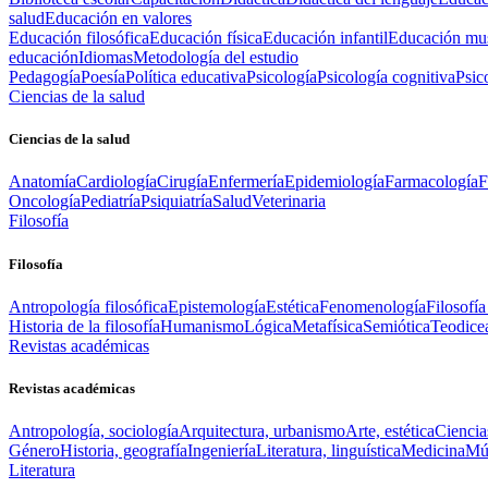
salud
Educación en valores
Educación filosófica
Educación física
Educación infantil
Educación mus
educación
Idiomas
Metodología del estudio
Pedagogía
Poesía
Política educativa
Psicología
Psicología cognitiva
Psic
Ciencias de la salud
Ciencias de la salud
Anatomía
Cardiología
Cirugía
Enfermería
Epidemiología
Farmacología
F
Oncología
Pediatría
Psiquiatría
Salud
Veterinaria
Filosofía
Filosofía
Antropología filosófica
Epistemología
Estética
Fenomenología
Filosofía
Historia de la filosofía
Humanismo
Lógica
Metafísica
Semiótica
Teodice
Revistas académicas
Revistas académicas
Antropología, sociología
Arquitectura, urbanismo
Arte, estética
Ciencia
Género
Historia, geografía
Ingeniería
Literatura, linguística
Medicina
Mús
Literatura