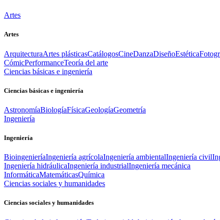
Artes
Artes
Arquitectura
Artes plásticas
Catálogos
Cine
Danza
Diseño
Estética
Fotogr
Cómic
Performance
Teoría del arte
Ciencias básicas e ingeniería
Ciencias básicas e ingeniería
Astronomía
Biología
Física
Geología
Geometría
Ingeniería
Ingeniería
Bioingeniería
Ingeniería agrícola
Ingeniería ambiental
Ingeniería civil
In
Ingeniería hidráulica
Ingeniería industrial
Ingeniería mecánica
Informática
Matemáticas
Química
Ciencias sociales y humanidades
Ciencias sociales y humanidades