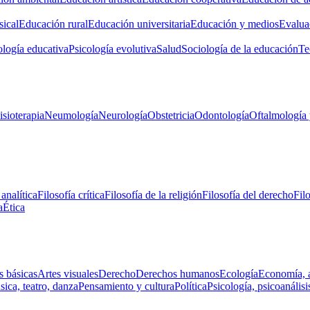
ical
Educación rural
Educación universitaria
Educación y medios
Evalua
ología educativa
Psicología evolutiva
Salud
Sociología de la educación
Te
isioterapia
Neumología
Neurología
Obstetricia
Odontología
Oftalmología 
 analítica
Filosofía crítica
Filosofía de la religión
Filosofía del derecho
Fil
a
Ética
s básicas
Artes visuales
Derecho
Derechos humanos
Ecología
Economía, 
ica, teatro, danza
Pensamiento y cultura
Política
Psicología, psicoanálisi