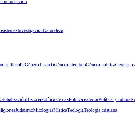
Comunicación
osistemas
Investigacion
Naturaleza
ero filosofía
Género historia
Género literatura
Género política
Género ps
Globalización
Historia
Política de paz
Política exterior
Política y cultura
Re
eligiones
Judaísmo
Mitologías
Mística
Teología
Teología cristiana