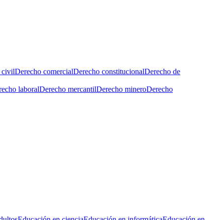
civil
Derecho comercial
Derecho constitucional
Derecho de
echo laboral
Derecho mercantil
Derecho minero
Derecho
dultos
Educación en ciencia
Educación en informática
Educación en