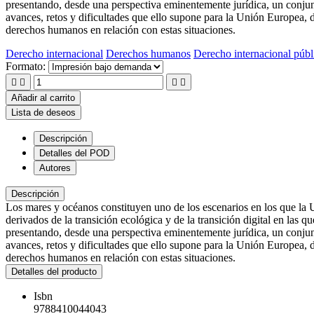
presentando, desde una perspectiva eminentemente jurídica, un conjunt
avances, retos y dificultades que ello supone para la Unión Europea, 
derechos humanos en relación con estas situaciones.
Derecho internacional
Derechos humanos
Derecho internacional públ
Formato:




Añadir al carrito
Lista de deseos
Descripción
Detalles del POD
Autores
Descripción
Los mares y océanos constituyen uno de los escenarios en los que la U
derivados de la transición ecológica y de la transición digital en las 
presentando, desde una perspectiva eminentemente jurídica, un conjunt
avances, retos y dificultades que ello supone para la Unión Europea, 
derechos humanos en relación con estas situaciones.
Detalles del producto
Isbn
9788410044043