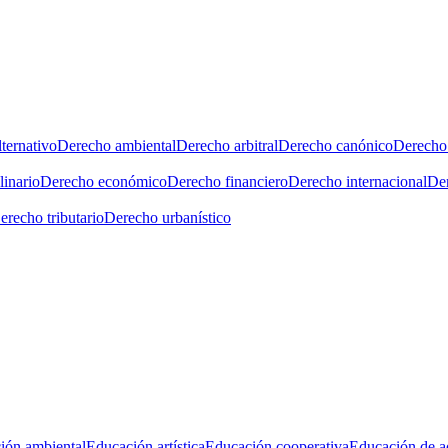
ternativo
Derecho ambiental
Derecho arbitral
Derecho canónico
Derecho 
linario
Derecho económico
Derecho financiero
Derecho internacional
Der
erecho tributario
Derecho urbanístico
ión ambiental
Educación artística
Educación cooperativa
Educación de a