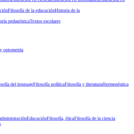
ción
Filosofía de la educación
Historia de la
oría pedagógica
Textos escolares
y optometría
osofía del lenguaje
Filosofía política
Filosofía y literatura
Hermenéutica
administración
Educación
Filosofía, ética
Filosofía de la ciencia
s