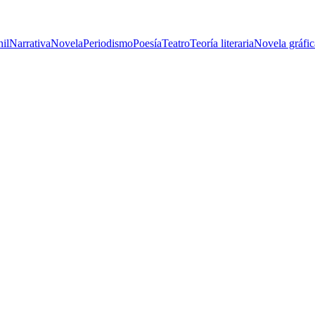
nil
Narrativa
Novela
Periodismo
Poesía
Teatro
Teoría literaria
Novela gráfic