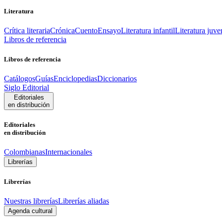
Literatura
Crítica literaria
Crónica
Cuento
Ensayo
Literatura infantil
Literatura juve
Libros de referencia
Libros de referencia
Catálogos
Guías
Enciclopedias
Diccionarios
Siglo Editorial
Editoriales
en distribución
Editoriales
en distribución
Colombianas
Internacionales
Librerías
Librerías
Nuestras librerías
Librerías aliadas
Agenda cultural