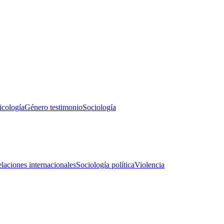
icología
Género testimonio
Sociología
laciones internacionales
Sociología política
Violencia