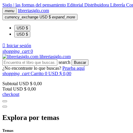
Siglo | las formas del pensamiento
Editorial
Distribuidora
Librería
Com
libreria
siglo
.com
menu
currency_exchange
USD $
expand_more
USD $
USD $

Iniciar sesión
shopping_cart
0
libreria
siglo
.com
search
Buscar
¿No encontraste lo que buscas?
Prueba aquí
shopping_cart
Carrito
0
USD $ 0,00
Subtotal
USD $ 0,00
Total
USD $ 0,00
checkout
Explora por temas
Temas