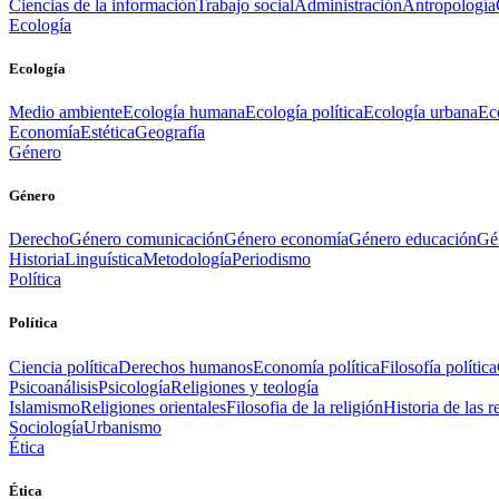
Ciencias de la información
Trabajo social
Administración
Antropología
Ecología
Ecología
Medio ambiente
Ecología humana
Ecología política
Ecología urbana
Ec
Economía
Estética
Geografía
Género
Género
Derecho
Género comunicación
Género economía
Género educación
Gén
Historia
Linguística
Metodología
Periodismo
Política
Política
Ciencia política
Derechos humanos
Economía política
Filosofía política
Psicoanálisis
Psicología
Religiones y teología
Islamismo
Religiones orientales
Filosofia de la religión
Historia de las r
Sociología
Urbanismo
Ética
Ética