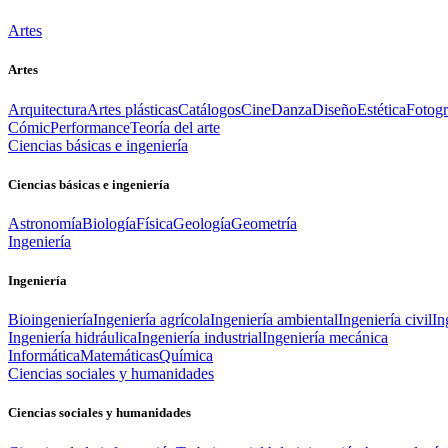
Artes
Artes
Arquitectura
Artes plásticas
Catálogos
Cine
Danza
Diseño
Estética
Fotogr
Cómic
Performance
Teoría del arte
Ciencias básicas e ingeniería
Ciencias básicas e ingeniería
Astronomía
Biología
Física
Geología
Geometría
Ingeniería
Ingeniería
Bioingeniería
Ingeniería agrícola
Ingeniería ambiental
Ingeniería civil
In
Ingeniería hidráulica
Ingeniería industrial
Ingeniería mecánica
Informática
Matemáticas
Química
Ciencias sociales y humanidades
Ciencias sociales y humanidades