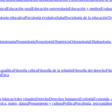
ical
Educación rural
Educación universitaria
Educación y medios
Evalua
ología educativa
Psicología evolutiva
Salud
Sociología de la educación
Te
isioterapia
Neumología
Neurología
Obstetricia
Odontología
Oftalmología 
 analítica
Filosofía crítica
Filosofía de la religión
Filosofía del derecho
Fil
a
Ética
s básicas
Artes visuales
Derecho
Derechos humanos
Ecología
Economía, 
ica, teatro, danza
Pensamiento y cultura
Política
Psicología, psicoanálisi