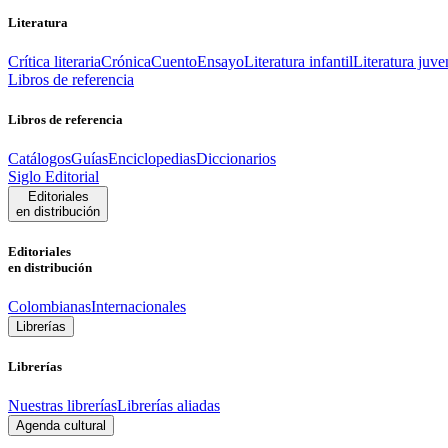
Literatura
Crítica literaria
Crónica
Cuento
Ensayo
Literatura infantil
Literatura juve
Libros de referencia
Libros de referencia
Catálogos
Guías
Enciclopedias
Diccionarios
Siglo Editorial
Editoriales
en distribución
Editoriales
en distribución
Colombianas
Internacionales
Librerías
Librerías
Nuestras librerías
Librerías aliadas
Agenda cultural