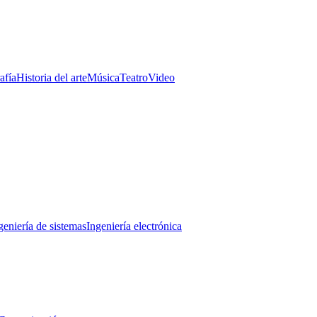
afía
Historia del arte
Música
Teatro
Video
geniería de sistemas
Ingeniería electrónica