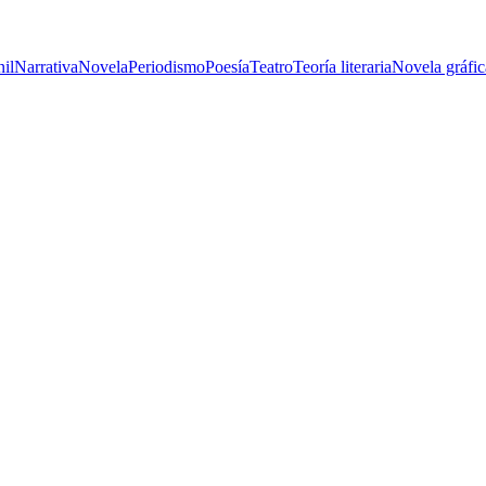
nil
Narrativa
Novela
Periodismo
Poesía
Teatro
Teoría literaria
Novela gráfic