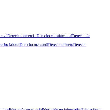
civil
Derecho comercial
Derecho constitucional
Derecho de
echo laboral
Derecho mercantil
Derecho minero
Derecho
dultos
Educación en ciencia
Educación en informática
Educación en