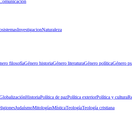
Comunicación
osistemas
Investigacion
Naturaleza
ero filosofía
Género historia
Género literatura
Género política
Género ps
Globalización
Historia
Política de paz
Política exterior
Política y cultura
Re
eligiones
Judaísmo
Mitologías
Mística
Teología
Teología cristiana