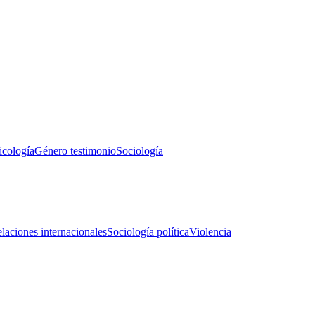
icología
Género testimonio
Sociología
laciones internacionales
Sociología política
Violencia