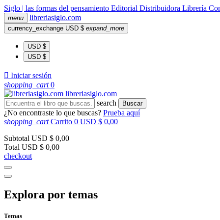
Siglo | las formas del pensamiento
Editorial
Distribuidora
Librería
Com
libreria
siglo
.com
menu
currency_exchange
USD $
expand_more
USD $
USD $

Iniciar sesión
shopping_cart
0
libreria
siglo
.com
search
Buscar
¿No encontraste lo que buscas?
Prueba aquí
shopping_cart
Carrito
0
USD $ 0,00
Subtotal
USD $ 0,00
Total
USD $ 0,00
checkout
Explora por temas
Temas