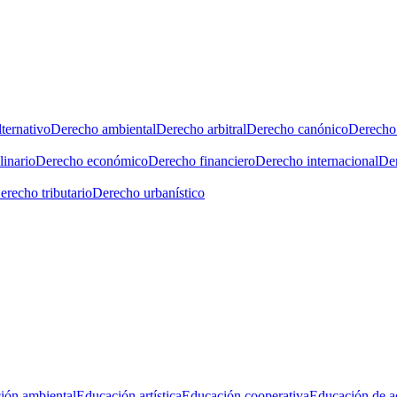
ternativo
Derecho ambiental
Derecho arbitral
Derecho canónico
Derecho 
linario
Derecho económico
Derecho financiero
Derecho internacional
Der
erecho tributario
Derecho urbanístico
ión ambiental
Educación artística
Educación cooperativa
Educación de a