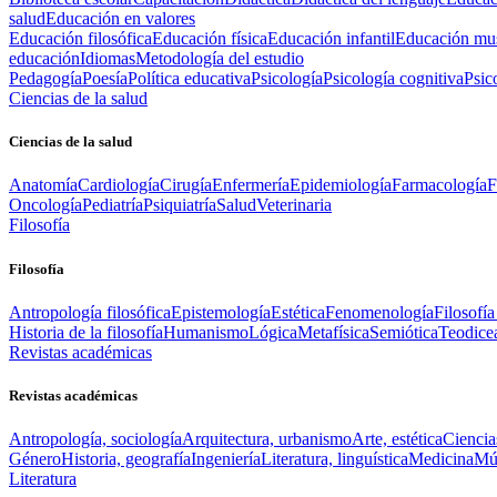
salud
Educación en valores
Educación filosófica
Educación física
Educación infantil
Educación mus
educación
Idiomas
Metodología del estudio
Pedagogía
Poesía
Política educativa
Psicología
Psicología cognitiva
Psic
Ciencias de la salud
Ciencias de la salud
Anatomía
Cardiología
Cirugía
Enfermería
Epidemiología
Farmacología
F
Oncología
Pediatría
Psiquiatría
Salud
Veterinaria
Filosofía
Filosofía
Antropología filosófica
Epistemología
Estética
Fenomenología
Filosofía
Historia de la filosofía
Humanismo
Lógica
Metafísica
Semiótica
Teodice
Revistas académicas
Revistas académicas
Antropología, sociología
Arquitectura, urbanismo
Arte, estética
Ciencia
Género
Historia, geografía
Ingeniería
Literatura, linguística
Medicina
Mús
Literatura