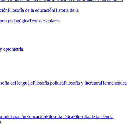
ción
Filosofía de la educación
Historia de la
oría pedagógica
Textos escolares
y optometría
osofía del lenguaje
Filosofía política
Filosofía y literatura
Hermenéutica
administración
Educación
Filosofía, ética
Filosofía de la ciencia
s