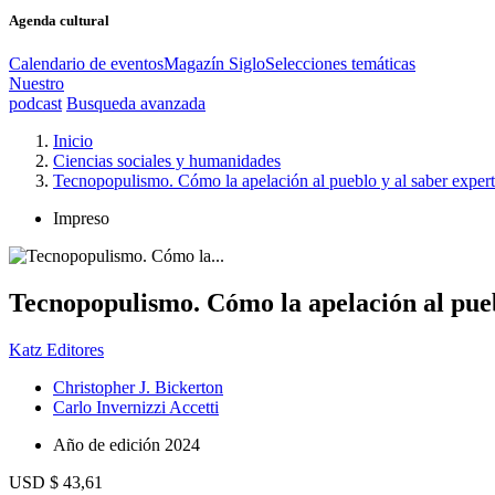
Agenda cultural
Calendario de eventos
Magazín Siglo
Selecciones temáticas
Nuestro
podcast
Busqueda avanzada
Inicio
Ciencias sociales y humanidades
Tecnopopulismo. Cómo la apelación al pueblo y al saber exper
Impreso
Tecnopopulismo. Cómo la apelación al pueb
Katz Editores
Christopher J. Bickerton
Carlo Invernizzi Accetti
Año de edición
2024
USD $ 43,61