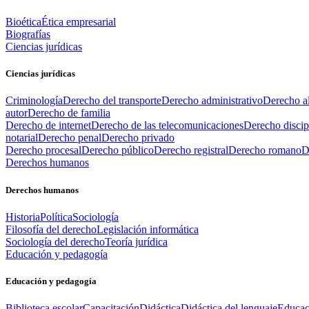
Bioética
Ética empresarial
Biografías
Ciencias jurídicas
Ciencias jurídicas
Criminología
Derecho del transporte
Derecho administrativo
Derecho al
autor
Derecho de familia
Derecho de internet
Derecho de las telecomunicaciones
Derecho discip
notarial
Derecho penal
Derecho privado
Derecho procesal
Derecho público
Derecho registral
Derecho romano
D
Derechos humanos
Derechos humanos
Historia
Política
Sociología
Filosofía del derecho
Legislación informática
Sociología del derecho
Teoría jurídica
Educación y pedagogía
Educación y pedagogía
Biblioteca escolar
Capacitación
Didáctica
Didáctica del lenguaje
Educac