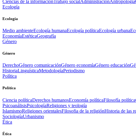
Ciencias de la información
Trabajo social
Administración
Antropología
Ecología
Ecología
Medio ambiente
Ecología humana
Ecología política
Ecología urbana
Ec
Economía
Estética
Geografía
Género
Género
Derecho
Género comunicación
Género economía
Género educación
Gén
Historia
Linguística
Metodología
Periodismo
Política
Política
Ciencia política
Derechos humanos
Economía política
Filosofía política
Psicoanálisis
Psicología
Religiones y teología
Islamismo
Religiones orientales
Filosofia de la religión
Historia de las r
Sociología
Urbanismo
Ética
Ética