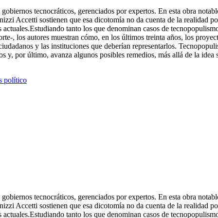
 los gobiernos tecnocráticos, gerenciados por expertos. En esta obra not
izzi Accetti sostienen que esa dicotomía no da cuenta de la realidad po
ias actuales.Estudiando tanto los que denominan casos de tecnopopulism
-, los autores muestran cómo, en los últimos treinta años, los proyect
 ciudadanos y las instituciones que deberían representarlos. Tecnopopul
s y, por último, avanza algunos posibles remedios, más allá de la idea s
s político
 los gobiernos tecnocráticos, gerenciados por expertos. En esta obra not
izzi Accetti sostienen que esa dicotomía no da cuenta de la realidad po
ias actuales.Estudiando tanto los que denominan casos de tecnopopulism