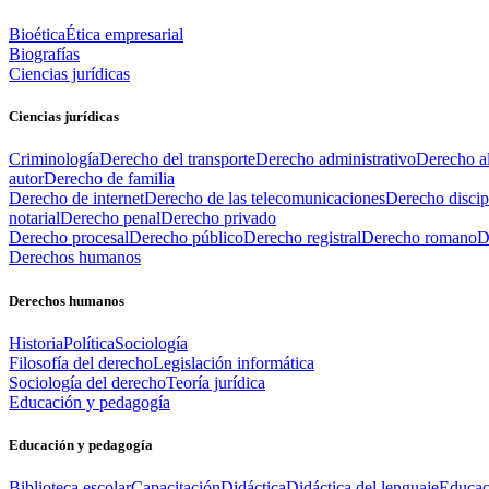
Bioética
Ética empresarial
Biografías
Ciencias jurídicas
Ciencias jurídicas
Criminología
Derecho del transporte
Derecho administrativo
Derecho al
autor
Derecho de familia
Derecho de internet
Derecho de las telecomunicaciones
Derecho discip
notarial
Derecho penal
Derecho privado
Derecho procesal
Derecho público
Derecho registral
Derecho romano
D
Derechos humanos
Derechos humanos
Historia
Política
Sociología
Filosofía del derecho
Legislación informática
Sociología del derecho
Teoría jurídica
Educación y pedagogía
Educación y pedagogía
Biblioteca escolar
Capacitación
Didáctica
Didáctica del lenguaje
Educac