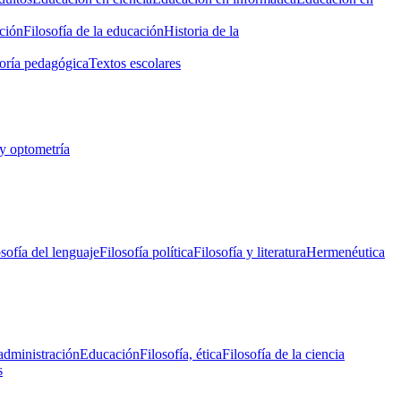
ción
Filosofía de la educación
Historia de la
oría pedagógica
Textos escolares
y optometría
osofía del lenguaje
Filosofía política
Filosofía y literatura
Hermenéutica
administración
Educación
Filosofía, ética
Filosofía de la ciencia
s