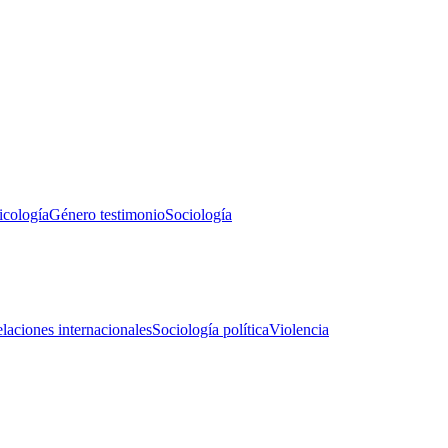
icología
Género testimonio
Sociología
laciones internacionales
Sociología política
Violencia