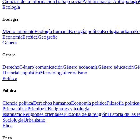
Ciencias de la información
Trabajo social
Administración
Antropología
Ecología
Ecología
Medio ambiente
Ecología humana
Ecología política
Ecología urbana
Ec
Economía
Estética
Geografía
Género
Género
Derecho
Género comunicación
Género economía
Género educación
Gén
Historia
Linguística
Metodología
Periodismo
Política
Política
Ciencia política
Derechos humanos
Economía política
Filosofía política
Psicoanálisis
Psicología
Religiones y teología
Islamismo
Religiones orientales
Filosofia de la religión
Historia de las r
Sociología
Urbanismo
Ética
Ética