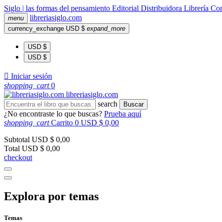
Siglo | las formas del pensamiento
Editorial
Distribuidora
Librería
Com
libreria
siglo
.com
menu
currency_exchange
USD $
expand_more
USD $
USD $

Iniciar sesión
shopping_cart
0
libreria
siglo
.com
search
Buscar
¿No encontraste lo que buscas?
Prueba aquí
shopping_cart
Carrito
0
USD $ 0,00
Subtotal
USD $ 0,00
Total
USD $ 0,00
checkout
Explora por temas
Temas