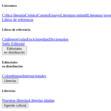
Literatura
Crítica literaria
Crónica
Cuento
Ensayo
Literatura infantil
Literatura juve
Libros de referencia
Libros de referencia
Catálogos
Guías
Enciclopedias
Diccionarios
Siglo Editorial
Editoriales
en distribución
Editoriales
en distribución
Colombianas
Internacionales
Librerías
Librerías
Nuestras librerías
Librerías aliadas
Agenda cultural