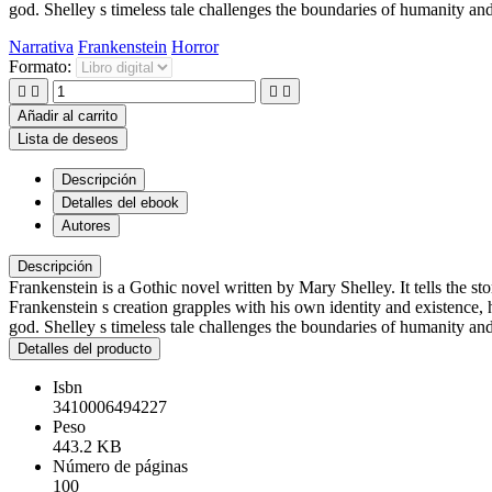
god. Shelley s timeless tale challenges the boundaries of humanity and t
Narrativa
Frankenstein
Horror
Formato:




Añadir al carrito
Lista de deseos
Descripción
Detalles del ebook
Autores
Descripción
Frankenstein is a Gothic novel written by Mary Shelley. It tells the s
Frankenstein s creation grapples with his own identity and existence,
god. Shelley s timeless tale challenges the boundaries of humanity and t
Detalles del producto
Isbn
3410006494227
Peso
443.2 KB
Número de páginas
100