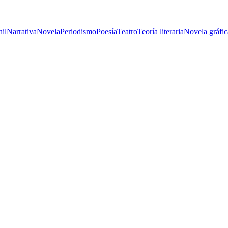
nil
Narrativa
Novela
Periodismo
Poesía
Teatro
Teoría literaria
Novela gráfic