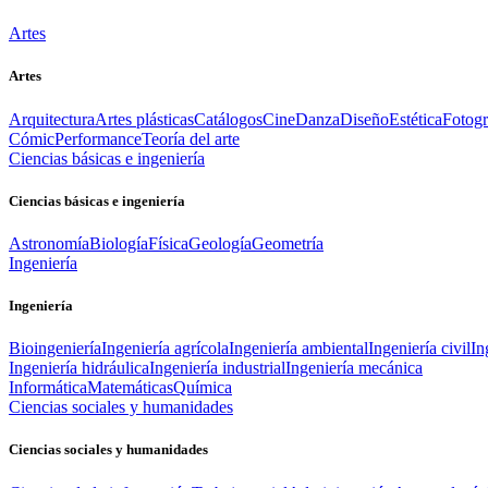
Artes
Artes
Arquitectura
Artes plásticas
Catálogos
Cine
Danza
Diseño
Estética
Fotogr
Cómic
Performance
Teoría del arte
Ciencias básicas e ingeniería
Ciencias básicas e ingeniería
Astronomía
Biología
Física
Geología
Geometría
Ingeniería
Ingeniería
Bioingeniería
Ingeniería agrícola
Ingeniería ambiental
Ingeniería civil
In
Ingeniería hidráulica
Ingeniería industrial
Ingeniería mecánica
Informática
Matemáticas
Química
Ciencias sociales y humanidades
Ciencias sociales y humanidades