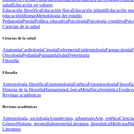
salud
Educación en valores
Educación filosófica
Educación física
Educación infantil
Educación mus
educación
Idiomas
Metodología del estudio
Pedagogía
Poesía
Política educativa
Psicología
Psicología cognitiva
Psic
Ciencias de la salud
Ciencias de la salud
Anatomía
Cardiología
Cirugía
Enfermería
Epidemiología
Farmacología
F
Oncología
Pediatría
Psiquiatría
Salud
Veterinaria
Filosofía
Filosofía
Antropología filosófica
Epistemología
Estética
Fenomenología
Filosofía
Historia de la filosofía
Humanismo
Lógica
Metafísica
Semiótica
Teodice
Revistas académicas
Revistas académicas
Antropología, sociología
Arquitectura, urbanismo
Arte, estética
Ciencia
Género
Historia, geografía
Ingeniería
Literatura, linguística
Medicina
Mús
Literatura