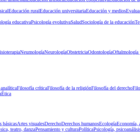
ical
Educación rural
Educación universitaria
Educación y medios
Evalua
ología educativa
Psicología evolutiva
Salud
Sociología de la educación
Te
isioterapia
Neumología
Neurología
Obstetricia
Odontología
Oftalmología 
 analítica
Filosofía crítica
Filosofía de la religión
Filosofía del derecho
Fil
a
Ética
s básicas
Artes visuales
Derecho
Derechos humanos
Ecología
Economía, 
ica, teatro, danza
Pensamiento y cultura
Política
Psicología, psicoanálisi