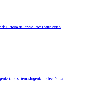
afía
Historia del arte
Música
Teatro
Video
geniería de sistemas
Ingeniería electrónica