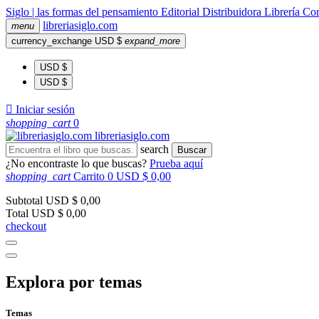
Siglo | las formas del pensamiento
Editorial
Distribuidora
Librería
Com
libreria
siglo
.com
menu
currency_exchange
USD $
expand_more
USD $
USD $

Iniciar sesión
shopping_cart
0
libreria
siglo
.com
search
Buscar
¿No encontraste lo que buscas?
Prueba aquí
shopping_cart
Carrito
0
USD $ 0,00
Subtotal
USD $ 0,00
Total
USD $ 0,00
checkout
Explora por temas
Temas