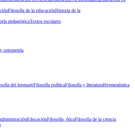
ción
Filosofía de la educación
Historia de la
oría pedagógica
Textos escolares
y optometría
osofía del lenguaje
Filosofía política
Filosofía y literatura
Hermenéutica
administración
Educación
Filosofía, ética
Filosofía de la ciencia
s