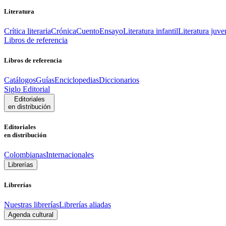
Literatura
Crítica literaria
Crónica
Cuento
Ensayo
Literatura infantil
Literatura juve
Libros de referencia
Libros de referencia
Catálogos
Guías
Enciclopedias
Diccionarios
Siglo Editorial
Editoriales
en distribución
Editoriales
en distribución
Colombianas
Internacionales
Librerías
Librerías
Nuestras librerías
Librerías aliadas
Agenda cultural