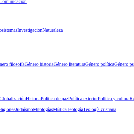
Comunicación
osistemas
Investigacion
Naturaleza
ero filosofía
Género historia
Género literatura
Género política
Género ps
Globalización
Historia
Política de paz
Política exterior
Política y cultura
Re
eligiones
Judaísmo
Mitologías
Mística
Teología
Teología cristiana