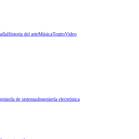
afía
Historia del arte
Música
Teatro
Video
geniería de sistemas
Ingeniería electrónica