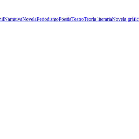
nil
Narrativa
Novela
Periodismo
Poesía
Teatro
Teoría literaria
Novela gráfic