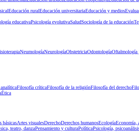
ical
Educación rural
Educación universitaria
Educación y medios
Evalua
ología educativa
Psicología evolutiva
Salud
Sociología de la educación
Te
isioterapia
Neumología
Neurología
Obstetricia
Odontología
Oftalmología 
 analítica
Filosofía crítica
Filosofía de la religión
Filosofía del derecho
Fil
a
Ética
s básicas
Artes visuales
Derecho
Derechos humanos
Ecología
Economía, 
ica, teatro, danza
Pensamiento y cultura
Política
Psicología, psicoanálisi