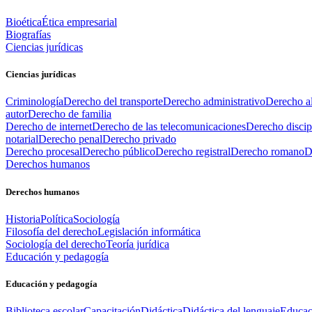
Bioética
Ética empresarial
Biografías
Ciencias jurídicas
Ciencias jurídicas
Criminología
Derecho del transporte
Derecho administrativo
Derecho al
autor
Derecho de familia
Derecho de internet
Derecho de las telecomunicaciones
Derecho discip
notarial
Derecho penal
Derecho privado
Derecho procesal
Derecho público
Derecho registral
Derecho romano
D
Derechos humanos
Derechos humanos
Historia
Política
Sociología
Filosofía del derecho
Legislación informática
Sociología del derecho
Teoría jurídica
Educación y pedagogía
Educación y pedagogía
Biblioteca escolar
Capacitación
Didáctica
Didáctica del lenguaje
Educac