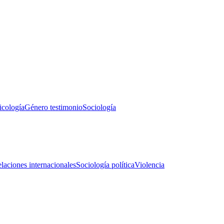
icología
Género testimonio
Sociología
laciones internacionales
Sociología política
Violencia