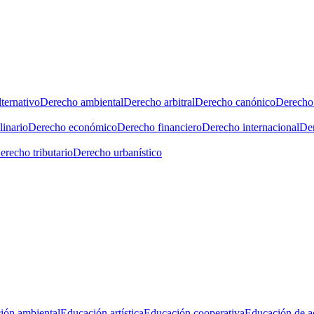
ternativo
Derecho ambiental
Derecho arbitral
Derecho canónico
Derecho 
linario
Derecho económico
Derecho financiero
Derecho internacional
Der
erecho tributario
Derecho urbanístico
ión ambiental
Educación artística
Educación cooperativa
Educación de a