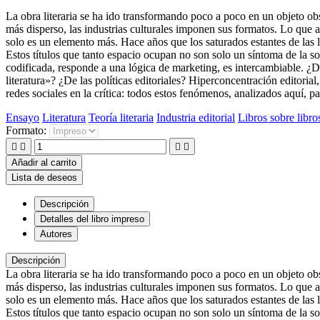
La obra literaria se ha ido transformando poco a poco en un objeto ob
más disperso, las industrias culturales imponen sus formatos. Lo que a
solo es un elemento más. Hace años que los saturados estantes de las l
Estos títulos que tanto espacio ocupan no son solo un síntoma de la so
codificada, responde a una lógica de marketing, es intercambiable. ¿D
literatura»? ¿De las políticas editoriales? Hiperconcentración editorial,
redes sociales en la crítica: todos estos fenómenos, analizados aquí, p
Ensayo
Literatura
Teoría literaria
Industria editorial
Libros sobre libro
Formato:




Añadir al carrito
Lista de deseos
Descripción
Detalles del libro impreso
Autores
Descripción
La obra literaria se ha ido transformando poco a poco en un objeto ob
más disperso, las industrias culturales imponen sus formatos. Lo que a
solo es un elemento más. Hace años que los saturados estantes de las l
Estos títulos que tanto espacio ocupan no son solo un síntoma de la so