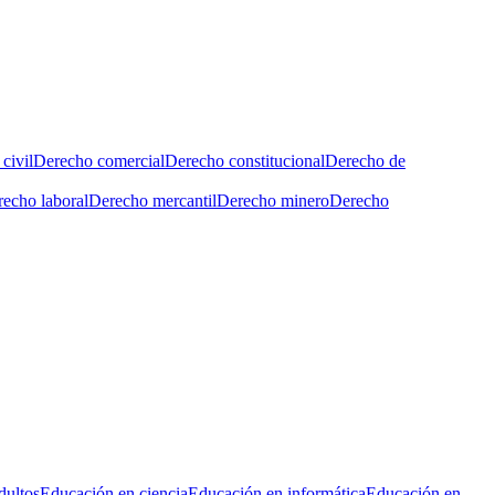
civil
Derecho comercial
Derecho constitucional
Derecho de
echo laboral
Derecho mercantil
Derecho minero
Derecho
dultos
Educación en ciencia
Educación en informática
Educación en