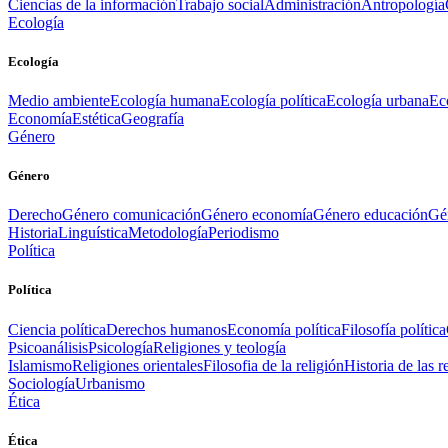
Ciencias de la información
Trabajo social
Administración
Antropología
Ecología
Ecología
Medio ambiente
Ecología humana
Ecología política
Ecología urbana
Ec
Economía
Estética
Geografía
Género
Género
Derecho
Género comunicación
Género economía
Género educación
Gén
Historia
Linguística
Metodología
Periodismo
Política
Política
Ciencia política
Derechos humanos
Economía política
Filosofía política
Psicoanálisis
Psicología
Religiones y teología
Islamismo
Religiones orientales
Filosofia de la religión
Historia de las r
Sociología
Urbanismo
Ética
Ética