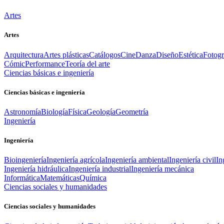
Artes
Artes
Arquitectura
Artes plásticas
Catálogos
Cine
Danza
Diseño
Estética
Fotogr
Cómic
Performance
Teoría del arte
Ciencias básicas e ingeniería
Ciencias básicas e ingeniería
Astronomía
Biología
Física
Geología
Geometría
Ingeniería
Ingeniería
Bioingeniería
Ingeniería agrícola
Ingeniería ambiental
Ingeniería civil
In
Ingeniería hidráulica
Ingeniería industrial
Ingeniería mecánica
Informática
Matemáticas
Química
Ciencias sociales y humanidades
Ciencias sociales y humanidades