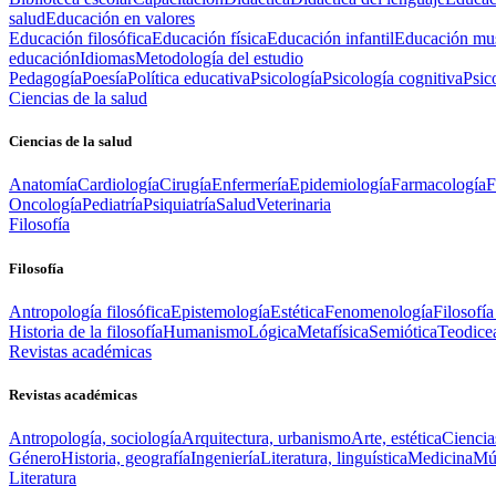
salud
Educación en valores
Educación filosófica
Educación física
Educación infantil
Educación mus
educación
Idiomas
Metodología del estudio
Pedagogía
Poesía
Política educativa
Psicología
Psicología cognitiva
Psic
Ciencias de la salud
Ciencias de la salud
Anatomía
Cardiología
Cirugía
Enfermería
Epidemiología
Farmacología
F
Oncología
Pediatría
Psiquiatría
Salud
Veterinaria
Filosofía
Filosofía
Antropología filosófica
Epistemología
Estética
Fenomenología
Filosofía
Historia de la filosofía
Humanismo
Lógica
Metafísica
Semiótica
Teodice
Revistas académicas
Revistas académicas
Antropología, sociología
Arquitectura, urbanismo
Arte, estética
Ciencia
Género
Historia, geografía
Ingeniería
Literatura, linguística
Medicina
Mús
Literatura