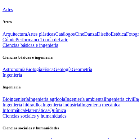
Artes
Artes
Arquitectura
Artes plásticas
Catálogos
Cine
Danza
Diseño
Estética
Fotogr
Cómic
Performance
Teoría del arte
Ciencias básicas e ingeniería
Ciencias básicas e ingeniería
Astronomía
Biología
Física
Geología
Geometría
Ingeniería
Ingeniería
Bioingeniería
Ingeniería agrícola
Ingeniería ambiental
Ingeniería civil
In
Ingeniería hidráulica
Ingeniería industrial
Ingeniería mecánica
Informática
Matemáticas
Química
Ciencias sociales y humanidades
Ciencias sociales y humanidades