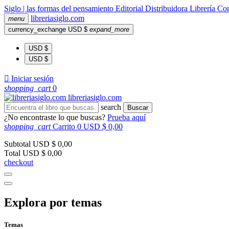
Siglo | las formas del pensamiento
Editorial
Distribuidora
Librería
Com
libreria
siglo
.com
menu
currency_exchange
USD $
expand_more
USD $
USD $

Iniciar sesión
shopping_cart
0
libreria
siglo
.com
search
Buscar
¿No encontraste lo que buscas?
Prueba aquí
shopping_cart
Carrito
0
USD $ 0,00
Subtotal
USD $ 0,00
Total
USD $ 0,00
checkout
Explora por temas
Temas