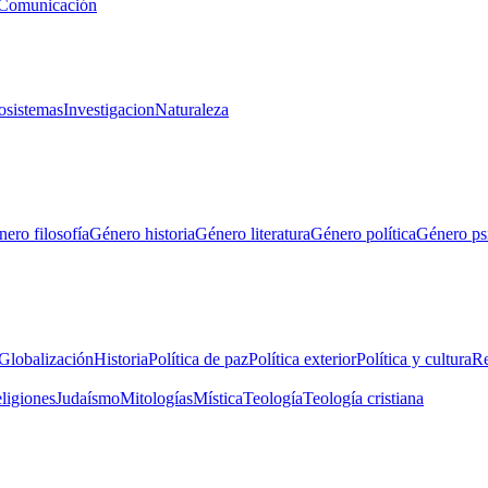
Comunicación
osistemas
Investigacion
Naturaleza
ero filosofía
Género historia
Género literatura
Género política
Género ps
Globalización
Historia
Política de paz
Política exterior
Política y cultura
Re
eligiones
Judaísmo
Mitologías
Mística
Teología
Teología cristiana