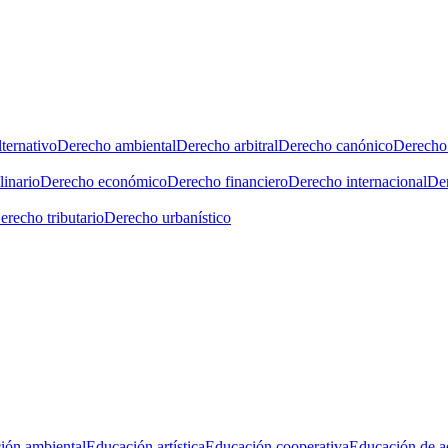
ternativo
Derecho ambiental
Derecho arbitral
Derecho canónico
Derecho 
linario
Derecho económico
Derecho financiero
Derecho internacional
Der
erecho tributario
Derecho urbanístico
ión ambiental
Educación artística
Educación cooperativa
Educación de a