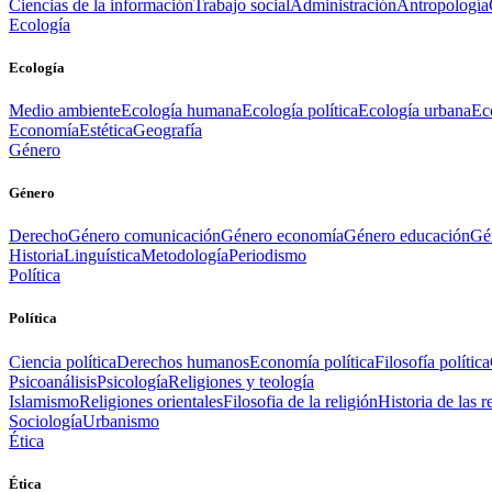
Ciencias de la información
Trabajo social
Administración
Antropología
Ecología
Ecología
Medio ambiente
Ecología humana
Ecología política
Ecología urbana
Ec
Economía
Estética
Geografía
Género
Género
Derecho
Género comunicación
Género economía
Género educación
Gén
Historia
Linguística
Metodología
Periodismo
Política
Política
Ciencia política
Derechos humanos
Economía política
Filosofía política
Psicoanálisis
Psicología
Religiones y teología
Islamismo
Religiones orientales
Filosofia de la religión
Historia de las r
Sociología
Urbanismo
Ética
Ética