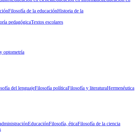
ción
Filosofía de la educación
Historia de la
oría pedagógica
Textos escolares
y optometría
osofía del lenguaje
Filosofía política
Filosofía y literatura
Hermenéutica
administración
Educación
Filosofía, ética
Filosofía de la ciencia
s