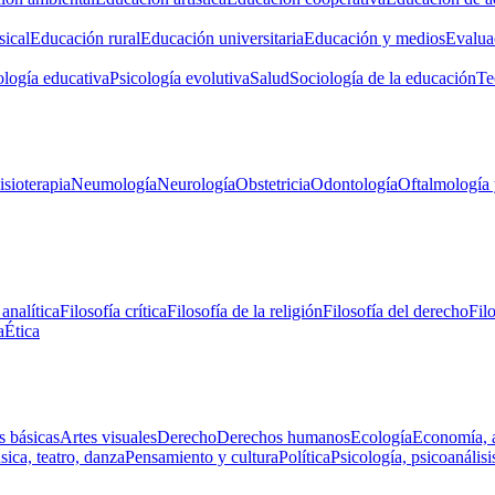
ical
Educación rural
Educación universitaria
Educación y medios
Evalua
ología educativa
Psicología evolutiva
Salud
Sociología de la educación
Te
isioterapia
Neumología
Neurología
Obstetricia
Odontología
Oftalmología 
 analítica
Filosofía crítica
Filosofía de la religión
Filosofía del derecho
Fil
a
Ética
s básicas
Artes visuales
Derecho
Derechos humanos
Ecología
Economía, 
ica, teatro, danza
Pensamiento y cultura
Política
Psicología, psicoanálisi