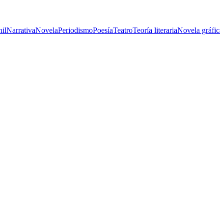
nil
Narrativa
Novela
Periodismo
Poesía
Teatro
Teoría literaria
Novela gráfic