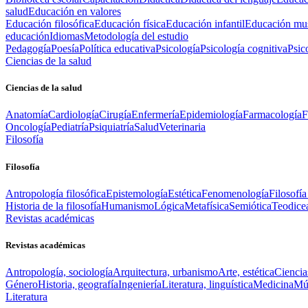
salud
Educación en valores
Educación filosófica
Educación física
Educación infantil
Educación mus
educación
Idiomas
Metodología del estudio
Pedagogía
Poesía
Política educativa
Psicología
Psicología cognitiva
Psic
Ciencias de la salud
Ciencias de la salud
Anatomía
Cardiología
Cirugía
Enfermería
Epidemiología
Farmacología
F
Oncología
Pediatría
Psiquiatría
Salud
Veterinaria
Filosofía
Filosofía
Antropología filosófica
Epistemología
Estética
Fenomenología
Filosofía
Historia de la filosofía
Humanismo
Lógica
Metafísica
Semiótica
Teodice
Revistas académicas
Revistas académicas
Antropología, sociología
Arquitectura, urbanismo
Arte, estética
Ciencia
Género
Historia, geografía
Ingeniería
Literatura, linguística
Medicina
Mús
Literatura