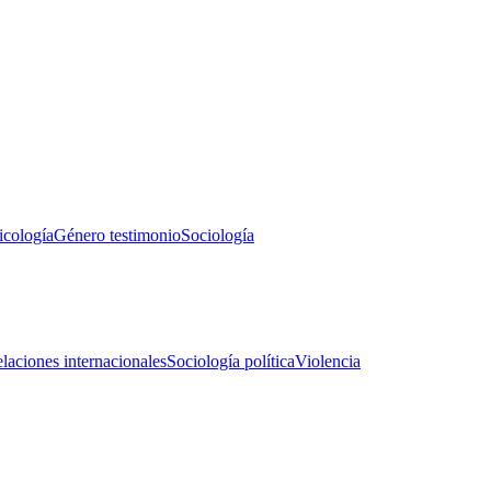
icología
Género testimonio
Sociología
laciones internacionales
Sociología política
Violencia