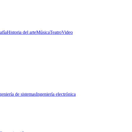
afía
Historia del arte
Música
Teatro
Video
geniería de sistemas
Ingeniería electrónica