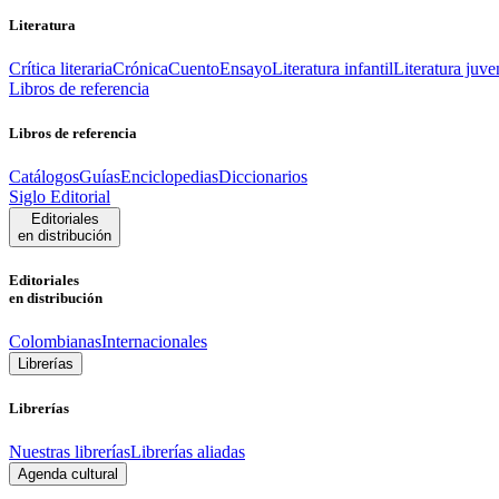
Literatura
Crítica literaria
Crónica
Cuento
Ensayo
Literatura infantil
Literatura juve
Libros de referencia
Libros de referencia
Catálogos
Guías
Enciclopedias
Diccionarios
Siglo Editorial
Editoriales
en distribución
Editoriales
en distribución
Colombianas
Internacionales
Librerías
Librerías
Nuestras librerías
Librerías aliadas
Agenda cultural