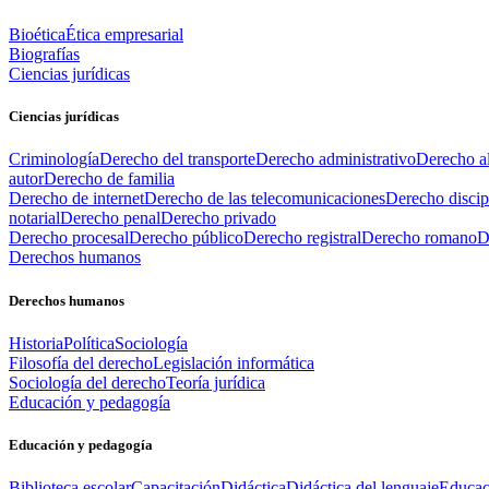
Bioética
Ética empresarial
Biografías
Ciencias jurídicas
Ciencias jurídicas
Criminología
Derecho del transporte
Derecho administrativo
Derecho al
autor
Derecho de familia
Derecho de internet
Derecho de las telecomunicaciones
Derecho discip
notarial
Derecho penal
Derecho privado
Derecho procesal
Derecho público
Derecho registral
Derecho romano
D
Derechos humanos
Derechos humanos
Historia
Política
Sociología
Filosofía del derecho
Legislación informática
Sociología del derecho
Teoría jurídica
Educación y pedagogía
Educación y pedagogía
Biblioteca escolar
Capacitación
Didáctica
Didáctica del lenguaje
Educac