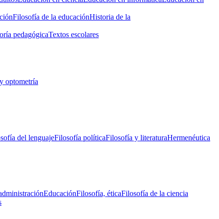
ción
Filosofía de la educación
Historia de la
oría pedagógica
Textos escolares
y optometría
osofía del lenguaje
Filosofía política
Filosofía y literatura
Hermenéutica
administración
Educación
Filosofía, ética
Filosofía de la ciencia
s