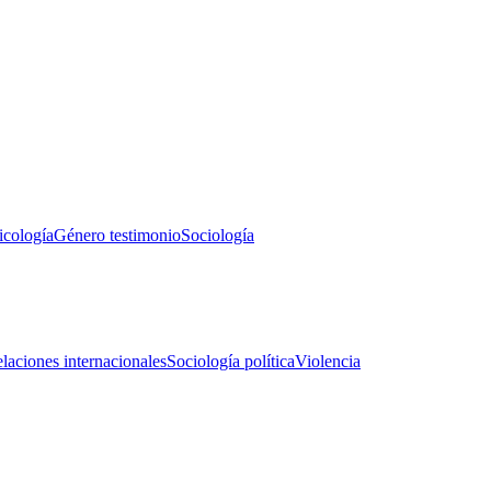
icología
Género testimonio
Sociología
laciones internacionales
Sociología política
Violencia