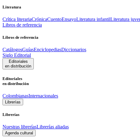
Literatura
Crítica literaria
Crónica
Cuento
Ensayo
Literatura infantil
Literatura juve
Libros de referencia
Libros de referencia
Catálogos
Guías
Enciclopedias
Diccionarios
Siglo Editorial
Editoriales
en distribución
Editoriales
en distribución
Colombianas
Internacionales
Librerías
Librerías
Nuestras librerías
Librerías aliadas
Agenda cultural