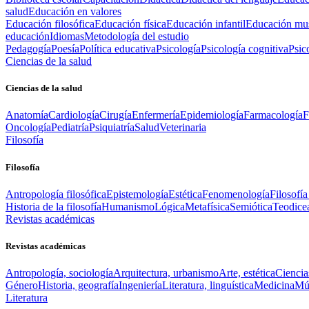
salud
Educación en valores
Educación filosófica
Educación física
Educación infantil
Educación mus
educación
Idiomas
Metodología del estudio
Pedagogía
Poesía
Política educativa
Psicología
Psicología cognitiva
Psic
Ciencias de la salud
Ciencias de la salud
Anatomía
Cardiología
Cirugía
Enfermería
Epidemiología
Farmacología
F
Oncología
Pediatría
Psiquiatría
Salud
Veterinaria
Filosofía
Filosofía
Antropología filosófica
Epistemología
Estética
Fenomenología
Filosofía
Historia de la filosofía
Humanismo
Lógica
Metafísica
Semiótica
Teodice
Revistas académicas
Revistas académicas
Antropología, sociología
Arquitectura, urbanismo
Arte, estética
Ciencia
Género
Historia, geografía
Ingeniería
Literatura, linguística
Medicina
Mús
Literatura