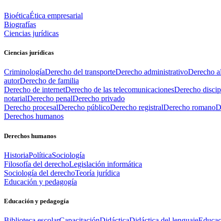
Bioética
Ética empresarial
Biografías
Ciencias jurídicas
Ciencias jurídicas
Criminología
Derecho del transporte
Derecho administrativo
Derecho al
autor
Derecho de familia
Derecho de internet
Derecho de las telecomunicaciones
Derecho discip
notarial
Derecho penal
Derecho privado
Derecho procesal
Derecho público
Derecho registral
Derecho romano
D
Derechos humanos
Derechos humanos
Historia
Política
Sociología
Filosofía del derecho
Legislación informática
Sociología del derecho
Teoría jurídica
Educación y pedagogía
Educación y pedagogía
Biblioteca escolar
Capacitación
Didáctica
Didáctica del lenguaje
Educac