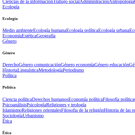
Ciencias de la información
Trabajo social
Administración
Antropología
Ecología
Ecología
Medio ambiente
Ecología humana
Ecología política
Ecología urbana
Ec
Economía
Estética
Geografía
Género
Género
Derecho
Género comunicación
Género economía
Género educación
Gén
Historia
Linguística
Metodología
Periodismo
Política
Política
Ciencia política
Derechos humanos
Economía política
Filosofía política
Psicoanálisis
Psicología
Religiones y teología
Islamismo
Religiones orientales
Filosofia de la religión
Historia de las r
Sociología
Urbanismo
Ética
Ética