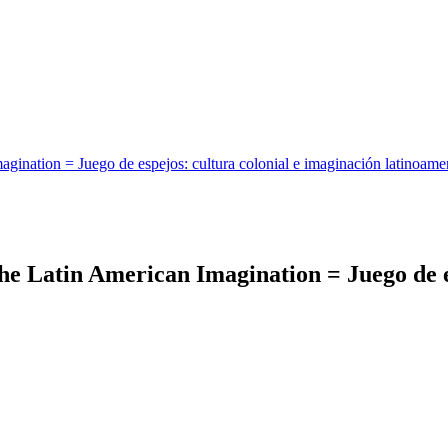
agination = Juego de espejos: cultura colonial e imaginación latinoame
he Latin American Imagination = Juego de e