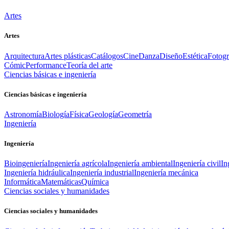
Artes
Artes
Arquitectura
Artes plásticas
Catálogos
Cine
Danza
Diseño
Estética
Fotogr
Cómic
Performance
Teoría del arte
Ciencias básicas e ingeniería
Ciencias básicas e ingeniería
Astronomía
Biología
Física
Geología
Geometría
Ingeniería
Ingeniería
Bioingeniería
Ingeniería agrícola
Ingeniería ambiental
Ingeniería civil
In
Ingeniería hidráulica
Ingeniería industrial
Ingeniería mecánica
Informática
Matemáticas
Química
Ciencias sociales y humanidades
Ciencias sociales y humanidades