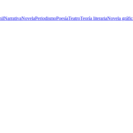
nil
Narrativa
Novela
Periodismo
Poesía
Teatro
Teoría literaria
Novela gráfic