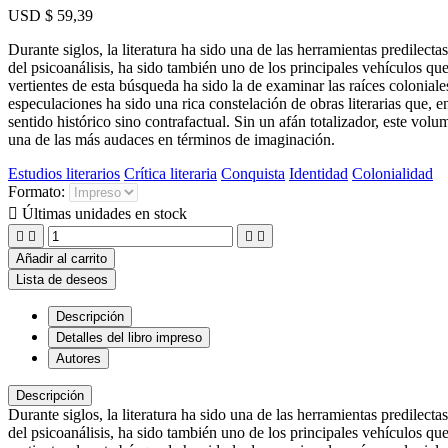
USD $ 59,39
Durante siglos, la literatura ha sido una de las herramientas predile
del psicoanálisis, ha sido también uno de los principales vehículos q
vertientes de esta búsqueda ha sido la de examinar las raíces coloniales
especulaciones ha sido una rica constelación de obras literarias que, en
sentido histórico sino contrafactual. Sin un afán totalizador, este vo
una de las más audaces en términos de imaginación.
Estudios literarios
Crítica literaria
Conquista
Identidad
Colonialidad
Formato:

Últimas unidades en stock




Añadir al carrito
Lista de deseos
Descripción
Detalles del libro impreso
Autores
Descripción
Durante siglos, la literatura ha sido una de las herramientas predile
del psicoanálisis, ha sido también uno de los principales vehículos q