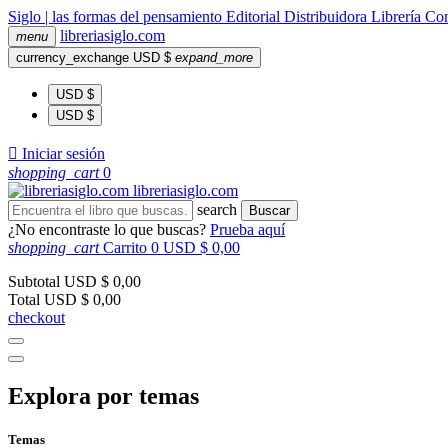
Siglo | las formas del pensamiento
Editorial
Distribuidora
Librería
Com
libreria
siglo
.com
menu
currency_exchange
USD $
expand_more
USD $
USD $

Iniciar sesión
shopping_cart
0
libreria
siglo
.com
search
Buscar
¿No encontraste lo que buscas?
Prueba aquí
shopping_cart
Carrito
0
USD $ 0,00
Subtotal
USD $ 0,00
Total
USD $ 0,00
checkout
Explora por temas
Temas