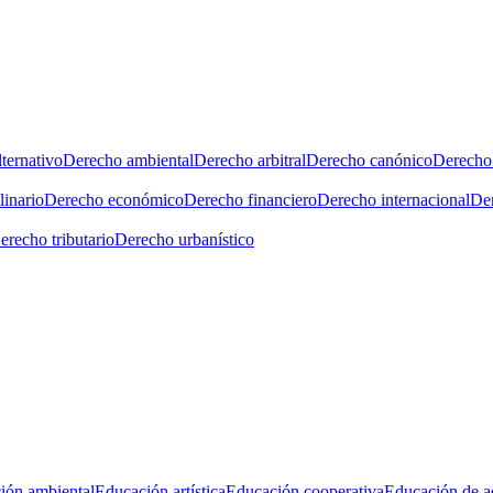
ternativo
Derecho ambiental
Derecho arbitral
Derecho canónico
Derecho 
linario
Derecho económico
Derecho financiero
Derecho internacional
Der
erecho tributario
Derecho urbanístico
ión ambiental
Educación artística
Educación cooperativa
Educación de a