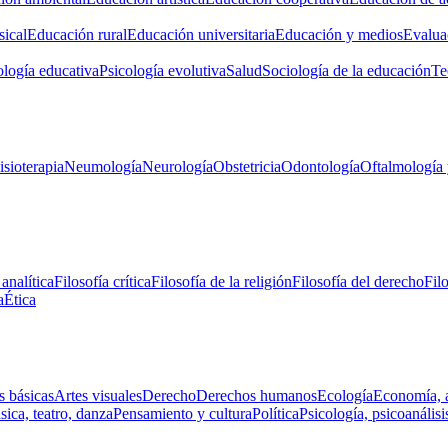
ical
Educación rural
Educación universitaria
Educación y medios
Evalua
ología educativa
Psicología evolutiva
Salud
Sociología de la educación
Te
isioterapia
Neumología
Neurología
Obstetricia
Odontología
Oftalmología 
 analítica
Filosofía crítica
Filosofía de la religión
Filosofía del derecho
Fil
a
Ética
s básicas
Artes visuales
Derecho
Derechos humanos
Ecología
Economía, 
ica, teatro, danza
Pensamiento y cultura
Política
Psicología, psicoanálisi