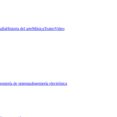
afía
Historia del arte
Música
Teatro
Video
geniería de sistemas
Ingeniería electrónica