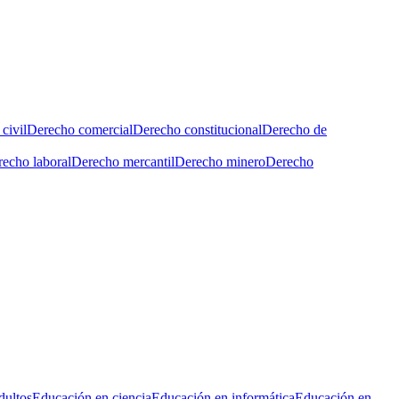
civil
Derecho comercial
Derecho constitucional
Derecho de
echo laboral
Derecho mercantil
Derecho minero
Derecho
dultos
Educación en ciencia
Educación en informática
Educación en