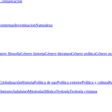
Comunicación
osistemas
Investigacion
Naturaleza
ero filosofía
Género historia
Género literatura
Género política
Género ps
Globalización
Historia
Política de paz
Política exterior
Política y cultura
Re
eligiones
Judaísmo
Mitologías
Mística
Teología
Teología cristiana