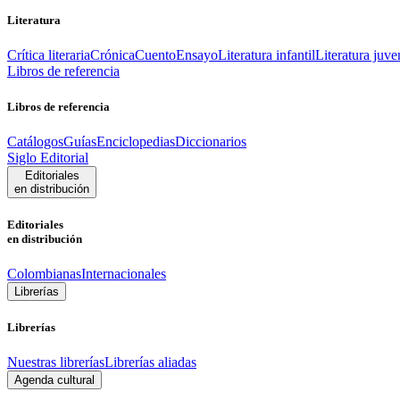
Literatura
Crítica literaria
Crónica
Cuento
Ensayo
Literatura infantil
Literatura juve
Libros de referencia
Libros de referencia
Catálogos
Guías
Enciclopedias
Diccionarios
Siglo Editorial
Editoriales
en distribución
Editoriales
en distribución
Colombianas
Internacionales
Librerías
Librerías
Nuestras librerías
Librerías aliadas
Agenda cultural