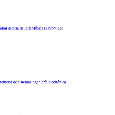
afía
Historia del arte
Música
Teatro
Video
geniería de sistemas
Ingeniería electrónica