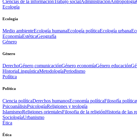
Ciencias de la información
Trabajo social
Administración
Antropología
Ecología
Ecología
Medio ambiente
Ecología humana
Ecología política
Ecología urbana
Ec
Economía
Estética
Geografía
Género
Género
Derecho
Género comunicación
Género economía
Género educación
Gén
Historia
Linguística
Metodología
Periodismo
Política
Política
Ciencia política
Derechos humanos
Economía política
Filosofía política
Psicoanálisis
Psicología
Religiones y teología
Islamismo
Religiones orientales
Filosofia de la religión
Historia de las r
Sociología
Urbanismo
Ética
Ética