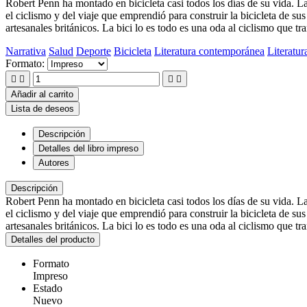
Robert Penn ha montado en bicicleta casi todos los días de su vida. La u
el ciclismo y del viaje que emprendió para construir la bicicleta de s
artesanales británicos. La bici lo es todo es una oda al ciclismo que 
Narrativa
Salud
Deporte
Bicicleta
Literatura contemporánea
Literatur
Formato:




Añadir al carrito
Lista de deseos
Descripción
Detalles del libro impreso
Autores
Descripción
Robert Penn ha montado en bicicleta casi todos los días de su vida. La u
el ciclismo y del viaje que emprendió para construir la bicicleta de s
artesanales británicos. La bici lo es todo es una oda al ciclismo que 
Detalles del producto
Formato
Impreso
Estado
Nuevo