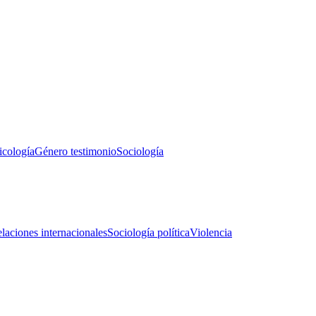
icología
Género testimonio
Sociología
laciones internacionales
Sociología política
Violencia