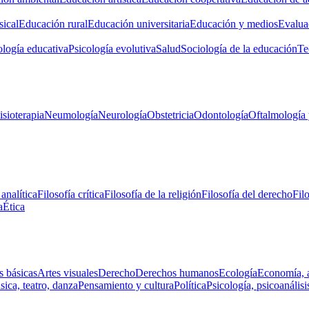
ical
Educación rural
Educación universitaria
Educación y medios
Evalua
ología educativa
Psicología evolutiva
Salud
Sociología de la educación
Te
isioterapia
Neumología
Neurología
Obstetricia
Odontología
Oftalmología 
 analítica
Filosofía crítica
Filosofía de la religión
Filosofía del derecho
Fil
a
Ética
s básicas
Artes visuales
Derecho
Derechos humanos
Ecología
Economía, 
ica, teatro, danza
Pensamiento y cultura
Política
Psicología, psicoanálisi