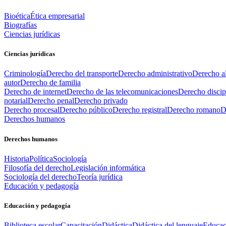
Bioética
Ética empresarial
Biografías
Ciencias jurídicas
Ciencias jurídicas
Criminología
Derecho del transporte
Derecho administrativo
Derecho al
autor
Derecho de familia
Derecho de internet
Derecho de las telecomunicaciones
Derecho discip
notarial
Derecho penal
Derecho privado
Derecho procesal
Derecho público
Derecho registral
Derecho romano
D
Derechos humanos
Derechos humanos
Historia
Política
Sociología
Filosofía del derecho
Legislación informática
Sociología del derecho
Teoría jurídica
Educación y pedagogía
Educación y pedagogía
Biblioteca escolar
Capacitación
Didáctica
Didáctica del lenguaje
Educac