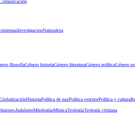
Comunicación
osistemas
Investigacion
Naturaleza
ero filosofía
Género historia
Género literatura
Género política
Género ps
Globalización
Historia
Política de paz
Política exterior
Política y cultura
Re
eligiones
Judaísmo
Mitologías
Mística
Teología
Teología cristiana