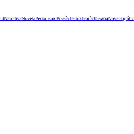
nil
Narrativa
Novela
Periodismo
Poesía
Teatro
Teoría literaria
Novela gráfic