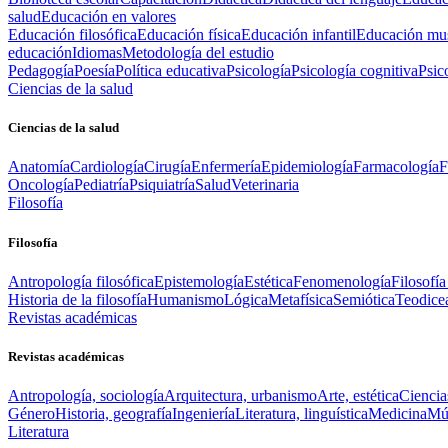
salud
Educación en valores
Educación filosófica
Educación física
Educación infantil
Educación mus
educación
Idiomas
Metodología del estudio
Pedagogía
Poesía
Política educativa
Psicología
Psicología cognitiva
Psic
Ciencias de la salud
Ciencias de la salud
Anatomía
Cardiología
Cirugía
Enfermería
Epidemiología
Farmacología
F
Oncología
Pediatría
Psiquiatría
Salud
Veterinaria
Filosofía
Filosofía
Antropología filosófica
Epistemología
Estética
Fenomenología
Filosofía
Historia de la filosofía
Humanismo
Lógica
Metafísica
Semiótica
Teodice
Revistas académicas
Revistas académicas
Antropología, sociología
Arquitectura, urbanismo
Arte, estética
Ciencia
Género
Historia, geografía
Ingeniería
Literatura, linguística
Medicina
Mús
Literatura