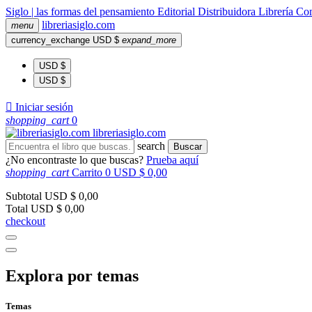
Siglo | las formas del pensamiento
Editorial
Distribuidora
Librería
Com
libreria
siglo
.com
menu
currency_exchange
USD $
expand_more
USD $
USD $

Iniciar sesión
shopping_cart
0
libreria
siglo
.com
search
Buscar
¿No encontraste lo que buscas?
Prueba aquí
shopping_cart
Carrito
0
USD $ 0,00
Subtotal
USD $ 0,00
Total
USD $ 0,00
checkout
Explora por temas
Temas