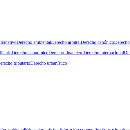
ternativo
Derecho ambiental
Derecho arbitral
Derecho canónico
Derecho 
linario
Derecho económico
Derecho financiero
Derecho internacional
Der
erecho tributario
Derecho urbanístico
ión ambiental
Educación artística
Educación cooperativa
Educación de a