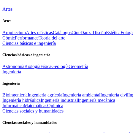
Artes
Artes
Arquitectura
Artes plásticas
Catálogos
Cine
Danza
Diseño
Estética
Fotogr
Cómic
Performance
Teoría del arte
Ciencias básicas e ingeniería
Ciencias básicas e ingeniería
Astronomía
Biología
Física
Geología
Geometría
Ingeniería
Ingeniería
Bioingeniería
Ingeniería agrícola
Ingeniería ambiental
Ingeniería civil
In
Ingeniería hidráulica
Ingeniería industrial
Ingeniería mecánica
Informática
Matemáticas
Química
Ciencias sociales y humanidades
Ciencias sociales y humanidades