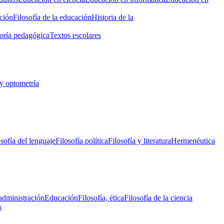
ción
Filosofía de la educación
Historia de la
oría pedagógica
Textos escolares
y optometría
osofía del lenguaje
Filosofía política
Filosofía y literatura
Hermenéutica
administración
Educación
Filosofía, ética
Filosofía de la ciencia
s