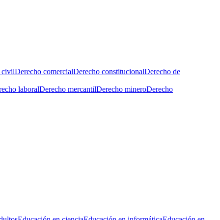
civil
Derecho comercial
Derecho constitucional
Derecho de
echo laboral
Derecho mercantil
Derecho minero
Derecho
dultos
Educación en ciencia
Educación en informática
Educación en