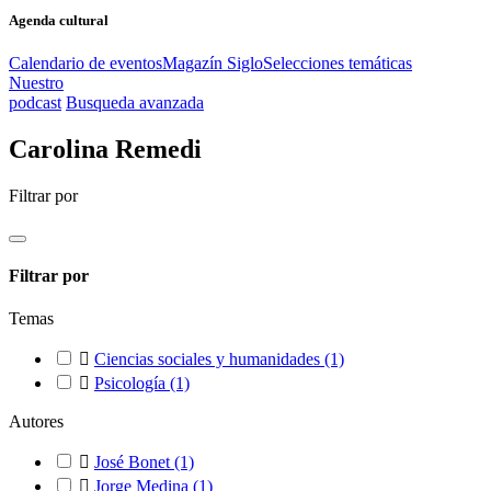
Agenda cultural
Calendario de eventos
Magazín Siglo
Selecciones temáticas
Nuestro
podcast
Busqueda avanzada
Carolina Remedi
Filtrar por
Filtrar por
Temas

Ciencias sociales y humanidades
(1)

Psicología
(1)
Autores

José Bonet
(1)

Jorge Medina
(1)