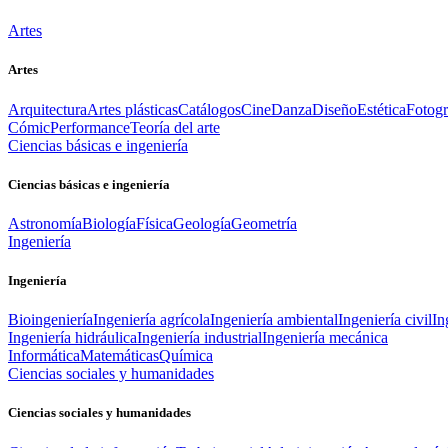
Artes
Artes
Arquitectura
Artes plásticas
Catálogos
Cine
Danza
Diseño
Estética
Fotogr
Cómic
Performance
Teoría del arte
Ciencias básicas e ingeniería
Ciencias básicas e ingeniería
Astronomía
Biología
Física
Geología
Geometría
Ingeniería
Ingeniería
Bioingeniería
Ingeniería agrícola
Ingeniería ambiental
Ingeniería civil
In
Ingeniería hidráulica
Ingeniería industrial
Ingeniería mecánica
Informática
Matemáticas
Química
Ciencias sociales y humanidades
Ciencias sociales y humanidades