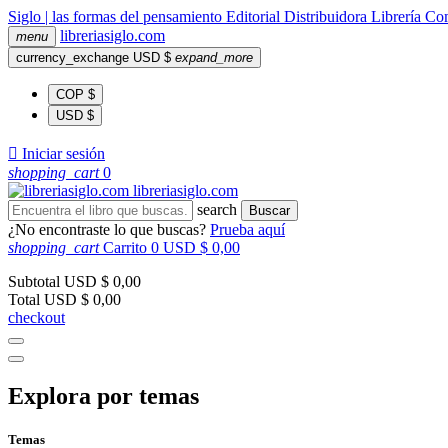
Siglo | las formas del pensamiento
Editorial
Distribuidora
Librería
Com
libreria
siglo
.com
menu
currency_exchange
USD $
expand_more
COP $
USD $

Iniciar sesión
shopping_cart
0
libreria
siglo
.com
search
Buscar
¿No encontraste lo que buscas?
Prueba aquí
shopping_cart
Carrito
0
USD $ 0,00
Subtotal
USD $ 0,00
Total
USD $ 0,00
checkout
Explora por temas
Temas