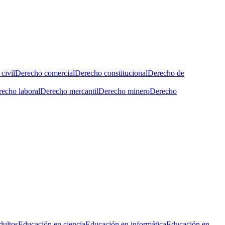
civil
Derecho comercial
Derecho constitucional
Derecho de
echo laboral
Derecho mercantil
Derecho minero
Derecho
dultos
Educación en ciencia
Educación en informática
Educación en