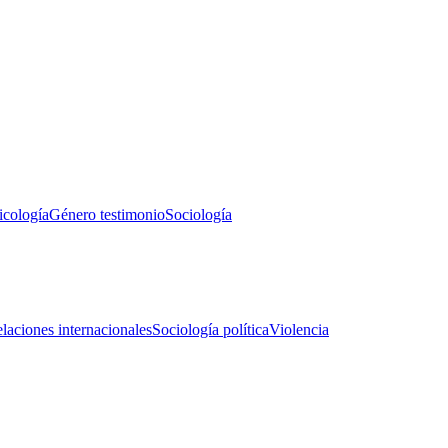
icología
Género testimonio
Sociología
laciones internacionales
Sociología política
Violencia