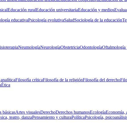
ical
Educación rural
Educación universitaria
Educación y medios
Evalua
ología educativa
Psicología evolutiva
Salud
Sociología de la educación
Te
isioterapia
Neumología
Neurología
Obstetricia
Odontología
Oftalmología 
 analítica
Filosofía crítica
Filosofía de la religión
Filosofía del derecho
Fil
a
Ética
s básicas
Artes visuales
Derecho
Derechos humanos
Ecología
Economía, 
ica, teatro, danza
Pensamiento y cultura
Política
Psicología, psicoanálisi