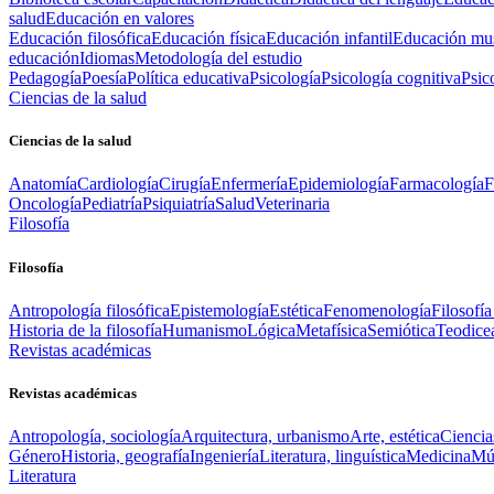
salud
Educación en valores
Educación filosófica
Educación física
Educación infantil
Educación mus
educación
Idiomas
Metodología del estudio
Pedagogía
Poesía
Política educativa
Psicología
Psicología cognitiva
Psic
Ciencias de la salud
Ciencias de la salud
Anatomía
Cardiología
Cirugía
Enfermería
Epidemiología
Farmacología
F
Oncología
Pediatría
Psiquiatría
Salud
Veterinaria
Filosofía
Filosofía
Antropología filosófica
Epistemología
Estética
Fenomenología
Filosofía
Historia de la filosofía
Humanismo
Lógica
Metafísica
Semiótica
Teodice
Revistas académicas
Revistas académicas
Antropología, sociología
Arquitectura, urbanismo
Arte, estética
Ciencia
Género
Historia, geografía
Ingeniería
Literatura, linguística
Medicina
Mús
Literatura