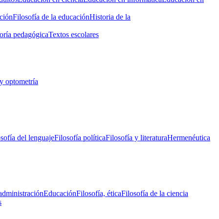
ción
Filosofía de la educación
Historia de la
oría pedagógica
Textos escolares
y optometría
osofía del lenguaje
Filosofía política
Filosofía y literatura
Hermenéutica
administración
Educación
Filosofía, ética
Filosofía de la ciencia
s