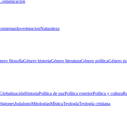
Comunicación
osistemas
Investigacion
Naturaleza
ero filosofía
Género historia
Género literatura
Género política
Género ps
Globalización
Historia
Política de paz
Política exterior
Política y cultura
Re
eligiones
Judaísmo
Mitologías
Mística
Teología
Teología cristiana