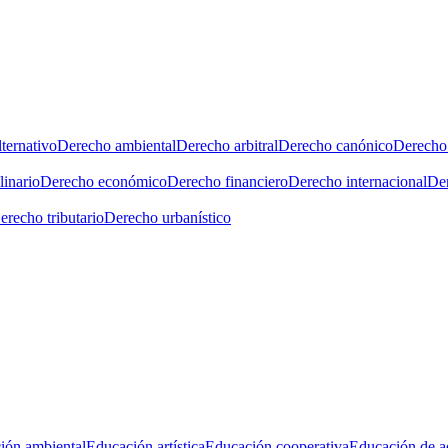
ternativo
Derecho ambiental
Derecho arbitral
Derecho canónico
Derecho 
linario
Derecho económico
Derecho financiero
Derecho internacional
Der
erecho tributario
Derecho urbanístico
ión ambiental
Educación artística
Educación cooperativa
Educación de a