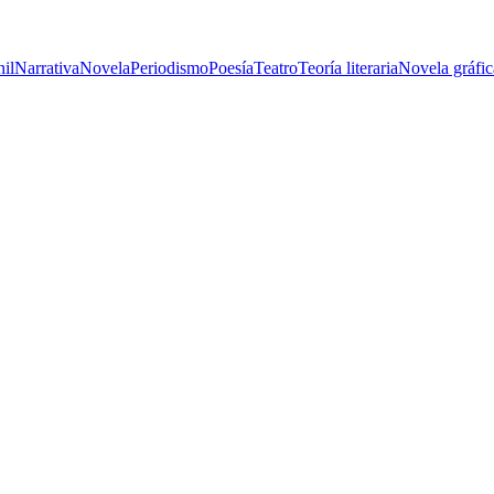
nil
Narrativa
Novela
Periodismo
Poesía
Teatro
Teoría literaria
Novela gráfic