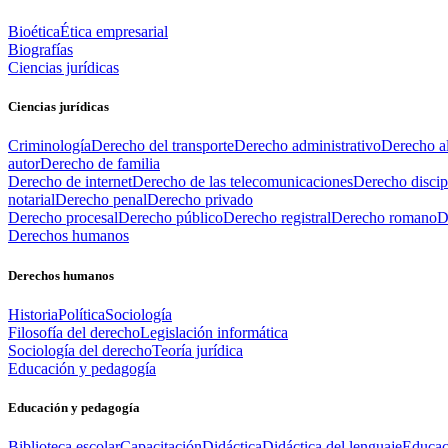
Bioética
Ética empresarial
Biografías
Ciencias jurídicas
Ciencias jurídicas
Criminología
Derecho del transporte
Derecho administrativo
Derecho al
autor
Derecho de familia
Derecho de internet
Derecho de las telecomunicaciones
Derecho discip
notarial
Derecho penal
Derecho privado
Derecho procesal
Derecho público
Derecho registral
Derecho romano
D
Derechos humanos
Derechos humanos
Historia
Política
Sociología
Filosofía del derecho
Legislación informática
Sociología del derecho
Teoría jurídica
Educación y pedagogía
Educación y pedagogía
Biblioteca escolar
Capacitación
Didáctica
Didáctica del lenguaje
Educac