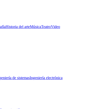
afía
Historia del arte
Música
Teatro
Video
geniería de sistemas
Ingeniería electrónica