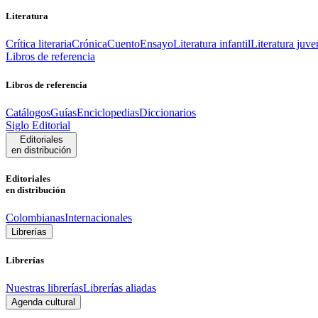
Literatura
Crítica literaria
Crónica
Cuento
Ensayo
Literatura infantil
Literatura juve
Libros de referencia
Libros de referencia
Catálogos
Guías
Enciclopedias
Diccionarios
Siglo Editorial
Editoriales
en distribución
Editoriales
en distribución
Colombianas
Internacionales
Librerías
Librerías
Nuestras librerías
Librerías aliadas
Agenda cultural