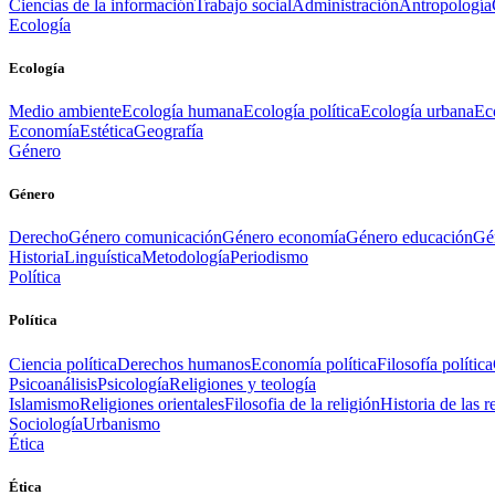
Ciencias de la información
Trabajo social
Administración
Antropología
Ecología
Ecología
Medio ambiente
Ecología humana
Ecología política
Ecología urbana
Ec
Economía
Estética
Geografía
Género
Género
Derecho
Género comunicación
Género economía
Género educación
Gén
Historia
Linguística
Metodología
Periodismo
Política
Política
Ciencia política
Derechos humanos
Economía política
Filosofía política
Psicoanálisis
Psicología
Religiones y teología
Islamismo
Religiones orientales
Filosofia de la religión
Historia de las r
Sociología
Urbanismo
Ética
Ética