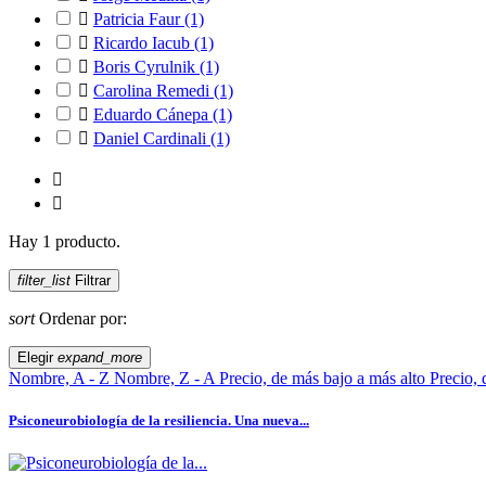

Patricia Faur
(1)

Ricardo Iacub
(1)

Boris Cyrulnik
(1)

Carolina Remedi
(1)

Eduardo Cánepa
(1)

Daniel Cardinali
(1)


Hay 1 producto.
filter_list
Filtrar
sort
Ordenar por:
Elegir
expand_more
Nombre, A - Z
Nombre, Z - A
Precio, de más bajo a más alto
Precio, 
Psiconeurobiología de la resiliencia. Una nueva...