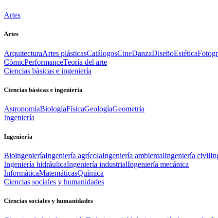
Artes
Artes
Arquitectura
Artes plásticas
Catálogos
Cine
Danza
Diseño
Estética
Fotogr
Cómic
Performance
Teoría del arte
Ciencias básicas e ingeniería
Ciencias básicas e ingeniería
Astronomía
Biología
Física
Geología
Geometría
Ingeniería
Ingeniería
Bioingeniería
Ingeniería agrícola
Ingeniería ambiental
Ingeniería civil
In
Ingeniería hidráulica
Ingeniería industrial
Ingeniería mecánica
Informática
Matemáticas
Química
Ciencias sociales y humanidades
Ciencias sociales y humanidades