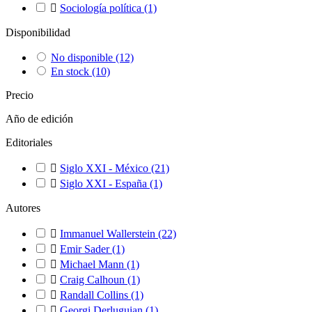

Sociología política
(1)
Disponibilidad
No disponible
(12)
En stock
(10)
Precio
Año de edición
Editoriales

Siglo XXI - México
(21)

Siglo XXI - España
(1)
Autores

Immanuel Wallerstein
(22)

Emir Sader
(1)

Michael Mann
(1)

Craig Calhoun
(1)

Randall Collins
(1)

Georgi Derluguian
(1)