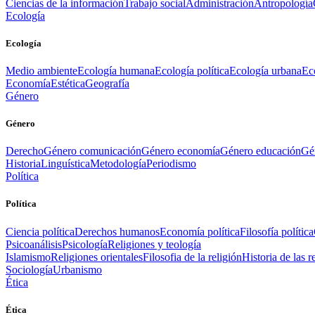
Ciencias de la información
Trabajo social
Administración
Antropología
Ecología
Ecología
Medio ambiente
Ecología humana
Ecología política
Ecología urbana
Ec
Economía
Estética
Geografía
Género
Género
Derecho
Género comunicación
Género economía
Género educación
Gén
Historia
Linguística
Metodología
Periodismo
Política
Política
Ciencia política
Derechos humanos
Economía política
Filosofía política
Psicoanálisis
Psicología
Religiones y teología
Islamismo
Religiones orientales
Filosofia de la religión
Historia de las r
Sociología
Urbanismo
Ética
Ética