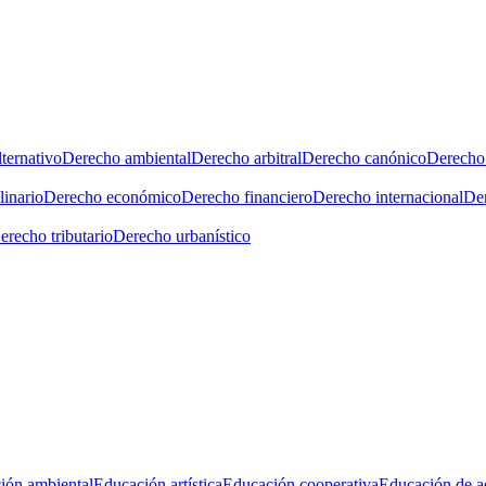
ternativo
Derecho ambiental
Derecho arbitral
Derecho canónico
Derecho 
linario
Derecho económico
Derecho financiero
Derecho internacional
Der
erecho tributario
Derecho urbanístico
ión ambiental
Educación artística
Educación cooperativa
Educación de a