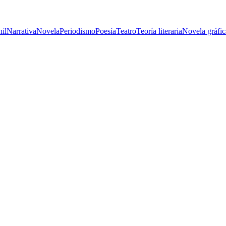
nil
Narrativa
Novela
Periodismo
Poesía
Teatro
Teoría literaria
Novela gráfic