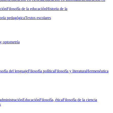
ción
Filosofía de la educación
Historia de la
oría pedagógica
Textos escolares
y optometría
osofía del lenguaje
Filosofía política
Filosofía y literatura
Hermenéutica
administración
Educación
Filosofía, ética
Filosofía de la ciencia
s