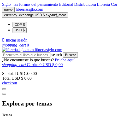
Siglo | las formas del pensamiento
Editorial
Distribuidora
Librería
Com
libreria
siglo
.com
menu
currency_exchange
USD $
expand_more
COP $
USD $

Iniciar sesión
shopping_cart
0
libreria
siglo
.com
search
Buscar
¿No encontraste lo que buscas?
Prueba aquí
shopping_cart
Carrito
0
USD $ 0,00
Subtotal
USD $ 0,00
Total
USD $ 0,00
checkout
Explora por temas
Temas