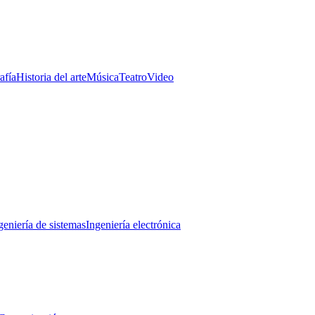
afía
Historia del arte
Música
Teatro
Video
geniería de sistemas
Ingeniería electrónica