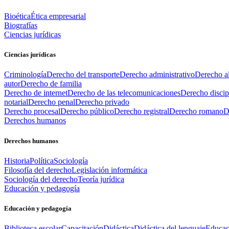
Bioética
Ética empresarial
Biografías
Ciencias jurídicas
Ciencias jurídicas
Criminología
Derecho del transporte
Derecho administrativo
Derecho al
autor
Derecho de familia
Derecho de internet
Derecho de las telecomunicaciones
Derecho discip
notarial
Derecho penal
Derecho privado
Derecho procesal
Derecho público
Derecho registral
Derecho romano
D
Derechos humanos
Derechos humanos
Historia
Política
Sociología
Filosofía del derecho
Legislación informática
Sociología del derecho
Teoría jurídica
Educación y pedagogía
Educación y pedagogía
Biblioteca escolar
Capacitación
Didáctica
Didáctica del lenguaje
Educac