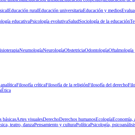
ical
Educación rural
Educación universitaria
Educación y medios
Evalua
ología educativa
Psicología evolutiva
Salud
Sociología de la educación
Te
isioterapia
Neumología
Neurología
Obstetricia
Odontología
Oftalmología 
 analítica
Filosofía crítica
Filosofía de la religión
Filosofía del derecho
Fil
a
Ética
s básicas
Artes visuales
Derecho
Derechos humanos
Ecología
Economía, 
ica, teatro, danza
Pensamiento y cultura
Política
Psicología, psicoanálisi