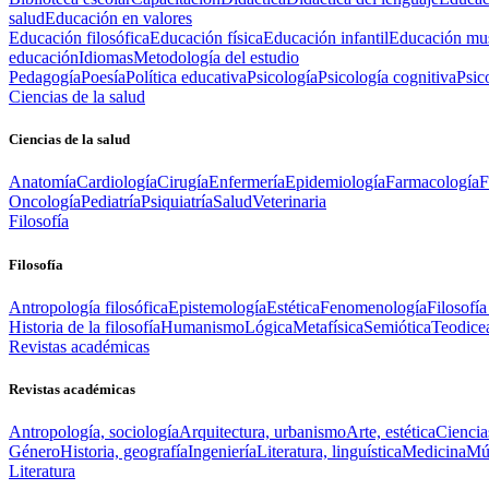
salud
Educación en valores
Educación filosófica
Educación física
Educación infantil
Educación mus
educación
Idiomas
Metodología del estudio
Pedagogía
Poesía
Política educativa
Psicología
Psicología cognitiva
Psic
Ciencias de la salud
Ciencias de la salud
Anatomía
Cardiología
Cirugía
Enfermería
Epidemiología
Farmacología
F
Oncología
Pediatría
Psiquiatría
Salud
Veterinaria
Filosofía
Filosofía
Antropología filosófica
Epistemología
Estética
Fenomenología
Filosofía
Historia de la filosofía
Humanismo
Lógica
Metafísica
Semiótica
Teodice
Revistas académicas
Revistas académicas
Antropología, sociología
Arquitectura, urbanismo
Arte, estética
Ciencia
Género
Historia, geografía
Ingeniería
Literatura, linguística
Medicina
Mús
Literatura