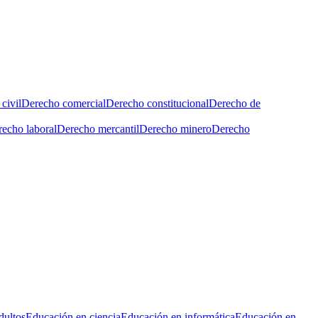
civil
Derecho comercial
Derecho constitucional
Derecho de
echo laboral
Derecho mercantil
Derecho minero
Derecho
dultos
Educación en ciencia
Educación en informática
Educación en