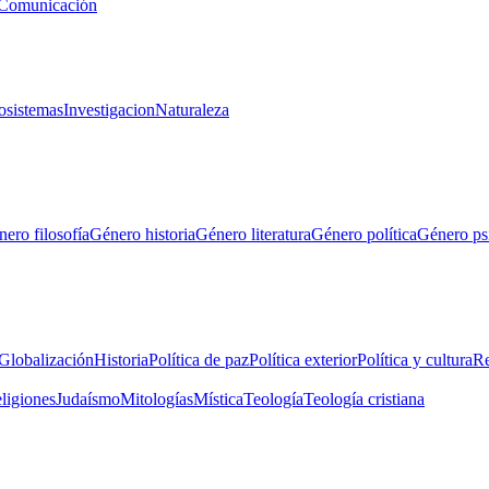
Comunicación
osistemas
Investigacion
Naturaleza
ero filosofía
Género historia
Género literatura
Género política
Género ps
Globalización
Historia
Política de paz
Política exterior
Política y cultura
Re
eligiones
Judaísmo
Mitologías
Mística
Teología
Teología cristiana