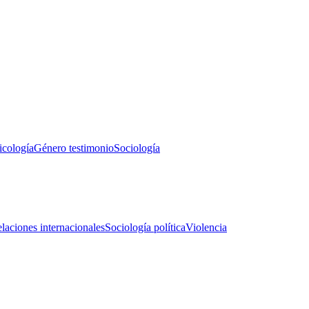
icología
Género testimonio
Sociología
laciones internacionales
Sociología política
Violencia