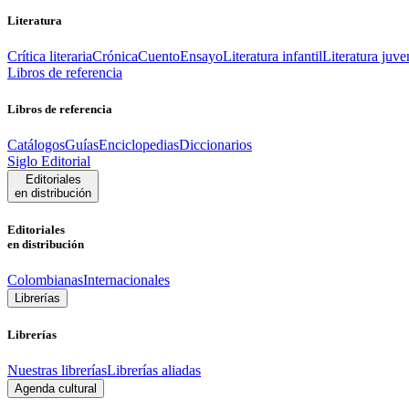
Literatura
Crítica literaria
Crónica
Cuento
Ensayo
Literatura infantil
Literatura juve
Libros de referencia
Libros de referencia
Catálogos
Guías
Enciclopedias
Diccionarios
Siglo Editorial
Editoriales
en distribución
Editoriales
en distribución
Colombianas
Internacionales
Librerías
Librerías
Nuestras librerías
Librerías aliadas
Agenda cultural