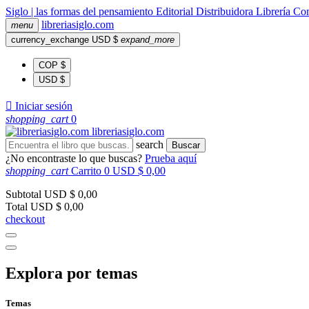
Siglo | las formas del pensamiento
Editorial
Distribuidora
Librería
Com
libreria
siglo
.com
menu
currency_exchange
USD $
expand_more
COP $
USD $

Iniciar sesión
shopping_cart
0
libreria
siglo
.com
search
Buscar
¿No encontraste lo que buscas?
Prueba aquí
shopping_cart
Carrito
0
USD $ 0,00
Subtotal
USD $ 0,00
Total
USD $ 0,00
checkout
Explora por temas
Temas