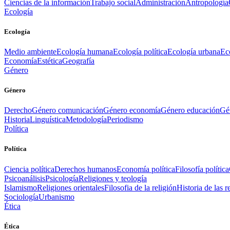
Ciencias de la información
Trabajo social
Administración
Antropología
Ecología
Ecología
Medio ambiente
Ecología humana
Ecología política
Ecología urbana
Ec
Economía
Estética
Geografía
Género
Género
Derecho
Género comunicación
Género economía
Género educación
Gén
Historia
Linguística
Metodología
Periodismo
Política
Política
Ciencia política
Derechos humanos
Economía política
Filosofía política
Psicoanálisis
Psicología
Religiones y teología
Islamismo
Religiones orientales
Filosofia de la religión
Historia de las r
Sociología
Urbanismo
Ética
Ética