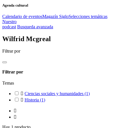
Agenda cultural
Calendario de eventos
Magazín Siglo
Selecciones temáticas
Nuestro
podcast
Busqueda avanzada
Wilfrid Mcgreal
Filtrar por
Filtrar por
Temas

Ciencias sociales y humanidades
(1)

Historia
(1)


Hay 1 producto.