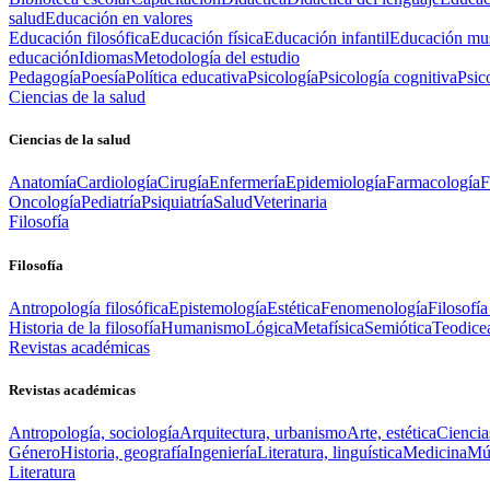
salud
Educación en valores
Educación filosófica
Educación física
Educación infantil
Educación mus
educación
Idiomas
Metodología del estudio
Pedagogía
Poesía
Política educativa
Psicología
Psicología cognitiva
Psic
Ciencias de la salud
Ciencias de la salud
Anatomía
Cardiología
Cirugía
Enfermería
Epidemiología
Farmacología
F
Oncología
Pediatría
Psiquiatría
Salud
Veterinaria
Filosofía
Filosofía
Antropología filosófica
Epistemología
Estética
Fenomenología
Filosofía
Historia de la filosofía
Humanismo
Lógica
Metafísica
Semiótica
Teodice
Revistas académicas
Revistas académicas
Antropología, sociología
Arquitectura, urbanismo
Arte, estética
Ciencia
Género
Historia, geografía
Ingeniería
Literatura, linguística
Medicina
Mús
Literatura