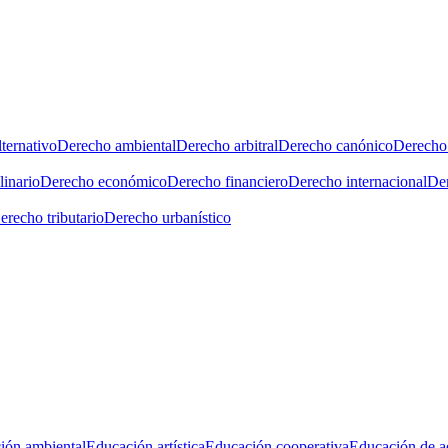
ternativo
Derecho ambiental
Derecho arbitral
Derecho canónico
Derecho 
linario
Derecho económico
Derecho financiero
Derecho internacional
Der
erecho tributario
Derecho urbanístico
ión ambiental
Educación artística
Educación cooperativa
Educación de a