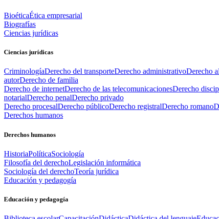
Bioética
Ética empresarial
Biografías
Ciencias jurídicas
Ciencias jurídicas
Criminología
Derecho del transporte
Derecho administrativo
Derecho al
autor
Derecho de familia
Derecho de internet
Derecho de las telecomunicaciones
Derecho discip
notarial
Derecho penal
Derecho privado
Derecho procesal
Derecho público
Derecho registral
Derecho romano
D
Derechos humanos
Derechos humanos
Historia
Política
Sociología
Filosofía del derecho
Legislación informática
Sociología del derecho
Teoría jurídica
Educación y pedagogía
Educación y pedagogía
Biblioteca escolar
Capacitación
Didáctica
Didáctica del lenguaje
Educac