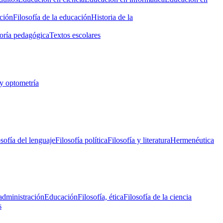
ción
Filosofía de la educación
Historia de la
oría pedagógica
Textos escolares
y optometría
osofía del lenguaje
Filosofía política
Filosofía y literatura
Hermenéutica
administración
Educación
Filosofía, ética
Filosofía de la ciencia
s