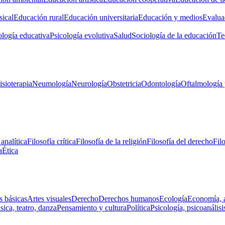
ical
Educación rural
Educación universitaria
Educación y medios
Evalua
ología educativa
Psicología evolutiva
Salud
Sociología de la educación
Te
isioterapia
Neumología
Neurología
Obstetricia
Odontología
Oftalmología 
 analítica
Filosofía crítica
Filosofía de la religión
Filosofía del derecho
Fil
a
Ética
s básicas
Artes visuales
Derecho
Derechos humanos
Ecología
Economía, 
ica, teatro, danza
Pensamiento y cultura
Política
Psicología, psicoanálisi