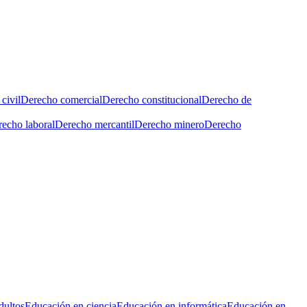
civil
Derecho comercial
Derecho constitucional
Derecho de
echo laboral
Derecho mercantil
Derecho minero
Derecho
dultos
Educación en ciencia
Educación en informática
Educación en