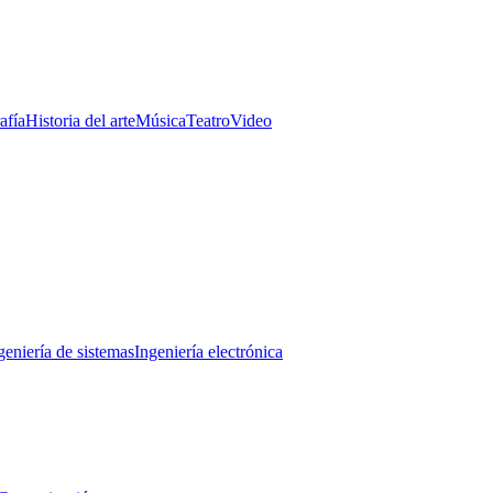
afía
Historia del arte
Música
Teatro
Video
geniería de sistemas
Ingeniería electrónica