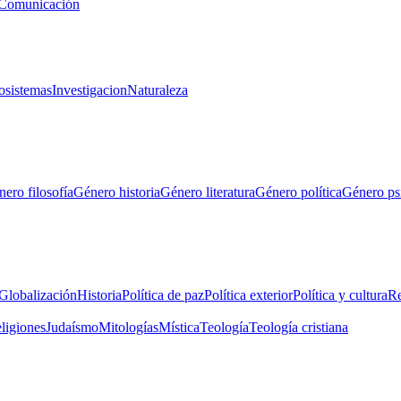
Comunicación
osistemas
Investigacion
Naturaleza
ero filosofía
Género historia
Género literatura
Género política
Género ps
Globalización
Historia
Política de paz
Política exterior
Política y cultura
Re
eligiones
Judaísmo
Mitologías
Mística
Teología
Teología cristiana