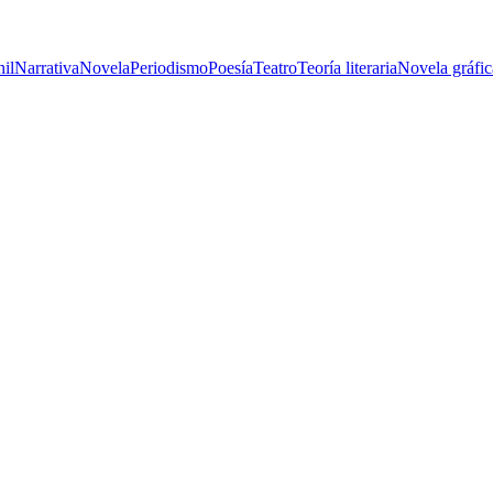
nil
Narrativa
Novela
Periodismo
Poesía
Teatro
Teoría literaria
Novela gráfic