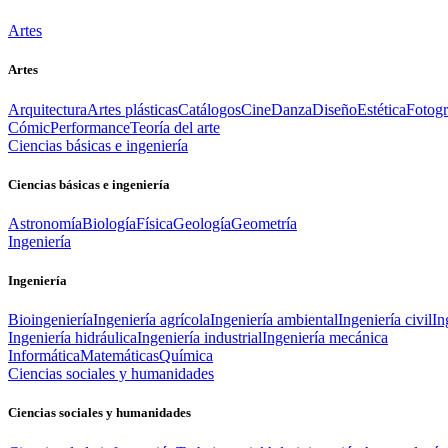
Artes
Artes
Arquitectura
Artes plásticas
Catálogos
Cine
Danza
Diseño
Estética
Fotogr
Cómic
Performance
Teoría del arte
Ciencias básicas e ingeniería
Ciencias básicas e ingeniería
Astronomía
Biología
Física
Geología
Geometría
Ingeniería
Ingeniería
Bioingeniería
Ingeniería agrícola
Ingeniería ambiental
Ingeniería civil
In
Ingeniería hidráulica
Ingeniería industrial
Ingeniería mecánica
Informática
Matemáticas
Química
Ciencias sociales y humanidades
Ciencias sociales y humanidades