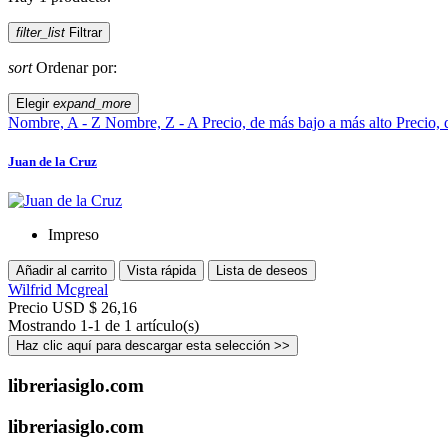
filter_list
Filtrar
sort
Ordenar por:
Elegir
expand_more
Nombre, A - Z
Nombre, Z - A
Precio, de más bajo a más alto
Precio, 
Juan de la Cruz
Impreso
Añadir al carrito
Vista rápida
Lista de deseos
Wilfrid Mcgreal
Precio
USD $ 26,16
Mostrando 1-1 de 1 artículo(s)
Haz clic aquí para descargar esta selección >>
libreriasiglo.com
libreriasiglo.com