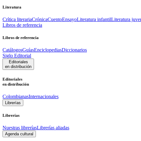
Literatura
Crítica literaria
Crónica
Cuento
Ensayo
Literatura infantil
Literatura juve
Libros de referencia
Libros de referencia
Catálogos
Guías
Enciclopedias
Diccionarios
Siglo Editorial
Editoriales
en distribución
Editoriales
en distribución
Colombianas
Internacionales
Librerías
Librerías
Nuestras librerías
Librerías aliadas
Agenda cultural