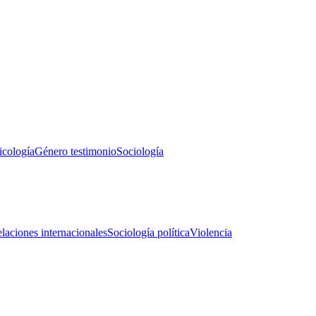
icología
Género testimonio
Sociología
laciones internacionales
Sociología política
Violencia