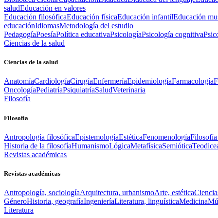
salud
Educación en valores
Educación filosófica
Educación física
Educación infantil
Educación mus
educación
Idiomas
Metodología del estudio
Pedagogía
Poesía
Política educativa
Psicología
Psicología cognitiva
Psic
Ciencias de la salud
Ciencias de la salud
Anatomía
Cardiología
Cirugía
Enfermería
Epidemiología
Farmacología
F
Oncología
Pediatría
Psiquiatría
Salud
Veterinaria
Filosofía
Filosofía
Antropología filosófica
Epistemología
Estética
Fenomenología
Filosofía
Historia de la filosofía
Humanismo
Lógica
Metafísica
Semiótica
Teodice
Revistas académicas
Revistas académicas
Antropología, sociología
Arquitectura, urbanismo
Arte, estética
Ciencia
Género
Historia, geografía
Ingeniería
Literatura, linguística
Medicina
Mús
Literatura