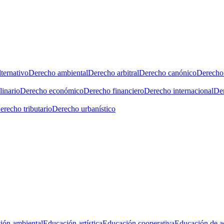
ternativo
Derecho ambiental
Derecho arbitral
Derecho canónico
Derecho 
linario
Derecho económico
Derecho financiero
Derecho internacional
Der
erecho tributario
Derecho urbanístico
ión ambiental
Educación artística
Educación cooperativa
Educación de a