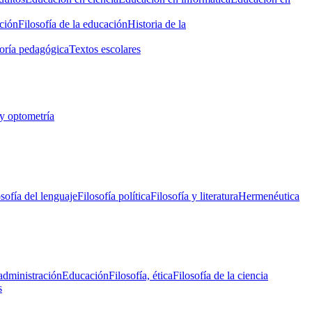
ción
Filosofía de la educación
Historia de la
oría pedagógica
Textos escolares
y optometría
osofía del lenguaje
Filosofía política
Filosofía y literatura
Hermenéutica
administración
Educación
Filosofía, ética
Filosofía de la ciencia
s