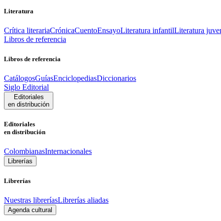
Literatura
Crítica literaria
Crónica
Cuento
Ensayo
Literatura infantil
Literatura juve
Libros de referencia
Libros de referencia
Catálogos
Guías
Enciclopedias
Diccionarios
Siglo Editorial
Editoriales
en distribución
Editoriales
en distribución
Colombianas
Internacionales
Librerías
Librerías
Nuestras librerías
Librerías aliadas
Agenda cultural