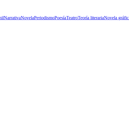
nil
Narrativa
Novela
Periodismo
Poesía
Teatro
Teoría literaria
Novela gráfic