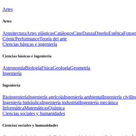
Artes
Artes
Arquitectura
Artes plásticas
Catálogos
Cine
Danza
Diseño
Estética
Fotogr
Cómic
Performance
Teoría del arte
Ciencias básicas e ingeniería
Ciencias básicas e ingeniería
Astronomía
Biología
Física
Geología
Geometría
Ingeniería
Ingeniería
Bioingeniería
Ingeniería agrícola
Ingeniería ambiental
Ingeniería civil
In
Ingeniería hidráulica
Ingeniería industrial
Ingeniería mecánica
Informática
Matemáticas
Química
Ciencias sociales y humanidades
Ciencias sociales y humanidades