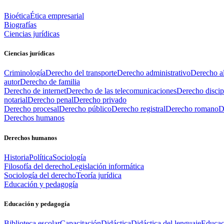
Bioética
Ética empresarial
Biografías
Ciencias jurídicas
Ciencias jurídicas
Criminología
Derecho del transporte
Derecho administrativo
Derecho al
autor
Derecho de familia
Derecho de internet
Derecho de las telecomunicaciones
Derecho discip
notarial
Derecho penal
Derecho privado
Derecho procesal
Derecho público
Derecho registral
Derecho romano
D
Derechos humanos
Derechos humanos
Historia
Política
Sociología
Filosofía del derecho
Legislación informática
Sociología del derecho
Teoría jurídica
Educación y pedagogía
Educación y pedagogía
Biblioteca escolar
Capacitación
Didáctica
Didáctica del lenguaje
Educac