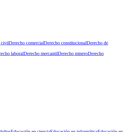
civil
Derecho comercial
Derecho constitucional
Derecho de
echo laboral
Derecho mercantil
Derecho minero
Derecho
dultos
Educación en ciencia
Educación en informática
Educación en