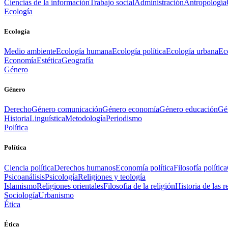
Ciencias de la información
Trabajo social
Administración
Antropología
Ecología
Ecología
Medio ambiente
Ecología humana
Ecología política
Ecología urbana
Ec
Economía
Estética
Geografía
Género
Género
Derecho
Género comunicación
Género economía
Género educación
Gén
Historia
Linguística
Metodología
Periodismo
Política
Política
Ciencia política
Derechos humanos
Economía política
Filosofía política
Psicoanálisis
Psicología
Religiones y teología
Islamismo
Religiones orientales
Filosofia de la religión
Historia de las r
Sociología
Urbanismo
Ética
Ética