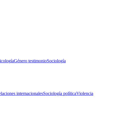
icología
Género testimonio
Sociología
laciones internacionales
Sociología política
Violencia