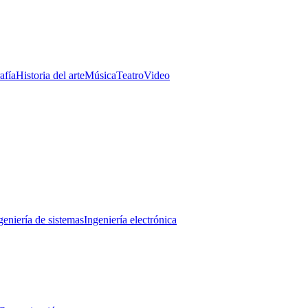
afía
Historia del arte
Música
Teatro
Video
geniería de sistemas
Ingeniería electrónica