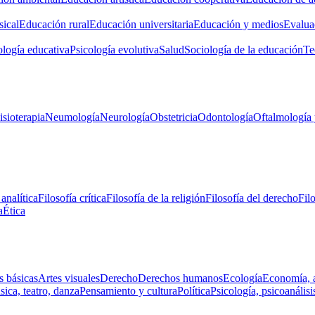
ical
Educación rural
Educación universitaria
Educación y medios
Evalua
ología educativa
Psicología evolutiva
Salud
Sociología de la educación
Te
isioterapia
Neumología
Neurología
Obstetricia
Odontología
Oftalmología 
 analítica
Filosofía crítica
Filosofía de la religión
Filosofía del derecho
Fil
a
Ética
s básicas
Artes visuales
Derecho
Derechos humanos
Ecología
Economía, 
ica, teatro, danza
Pensamiento y cultura
Política
Psicología, psicoanálisi