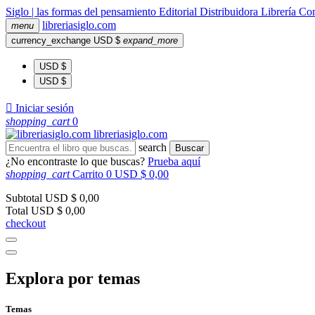
Siglo | las formas del pensamiento
Editorial
Distribuidora
Librería
Com
libreria
siglo
.com
menu
currency_exchange
USD $
expand_more
USD $
USD $

Iniciar sesión
shopping_cart
0
libreria
siglo
.com
search
Buscar
¿No encontraste lo que buscas?
Prueba aquí
shopping_cart
Carrito
0
USD $ 0,00
Subtotal
USD $ 0,00
Total
USD $ 0,00
checkout
Explora por temas
Temas