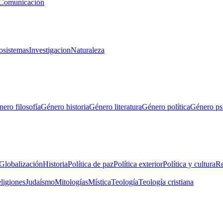
Comunicación
osistemas
Investigacion
Naturaleza
ero filosofía
Género historia
Género literatura
Género política
Género ps
Globalización
Historia
Política de paz
Política exterior
Política y cultura
Re
eligiones
Judaísmo
Mitologías
Mística
Teología
Teología cristiana