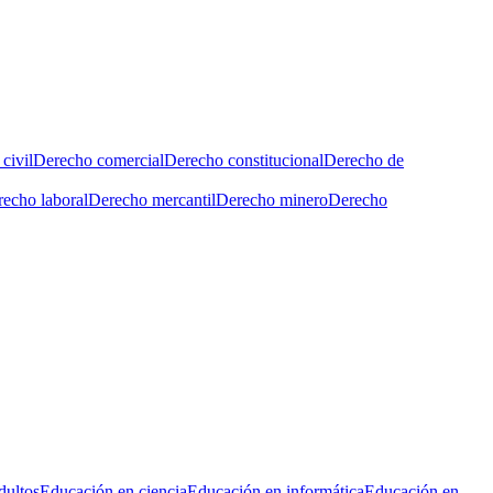
civil
Derecho comercial
Derecho constitucional
Derecho de
echo laboral
Derecho mercantil
Derecho minero
Derecho
dultos
Educación en ciencia
Educación en informática
Educación en