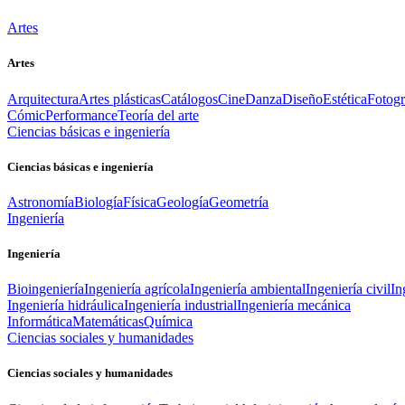
Artes
Artes
Arquitectura
Artes plásticas
Catálogos
Cine
Danza
Diseño
Estética
Fotogr
Cómic
Performance
Teoría del arte
Ciencias básicas e ingeniería
Ciencias básicas e ingeniería
Astronomía
Biología
Física
Geología
Geometría
Ingeniería
Ingeniería
Bioingeniería
Ingeniería agrícola
Ingeniería ambiental
Ingeniería civil
In
Ingeniería hidráulica
Ingeniería industrial
Ingeniería mecánica
Informática
Matemáticas
Química
Ciencias sociales y humanidades
Ciencias sociales y humanidades