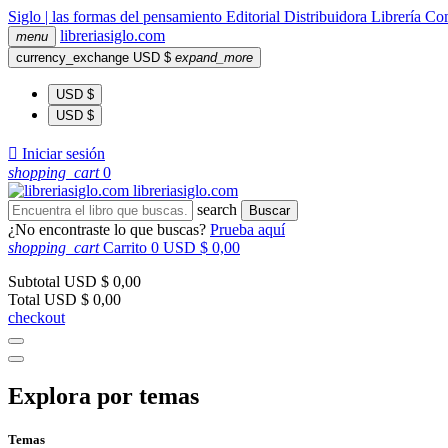
Siglo | las formas del pensamiento
Editorial
Distribuidora
Librería
Com
libreria
siglo
.com
menu
currency_exchange
USD $
expand_more
USD $
USD $

Iniciar sesión
shopping_cart
0
libreria
siglo
.com
search
Buscar
¿No encontraste lo que buscas?
Prueba aquí
shopping_cart
Carrito
0
USD $ 0,00
Subtotal
USD $ 0,00
Total
USD $ 0,00
checkout
Explora por temas
Temas