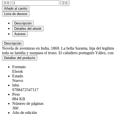




Añadir al carrito
Lista de deseos
Descripción
Detalles del ebook
Autores
Descripción
Novela de aventuras en India, 1869. La bella Surama, hija del legítim
toda su familia y usurpara el trono. El caballero portugués Yáñez, c
Detalles del producto
Formato
Ebook
Estado
Nuevo
Isbn
9788472547117
Peso
884 KB
Número de páginas
360
Año de edición