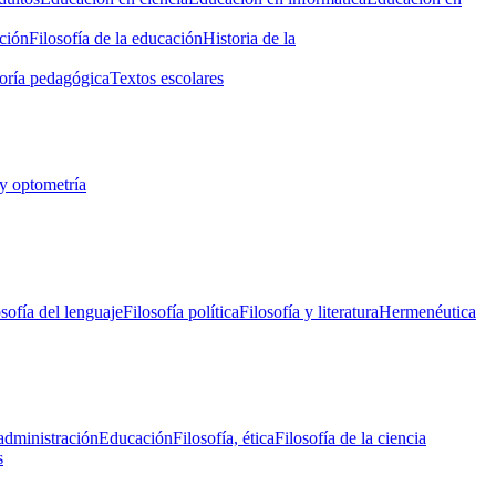
ción
Filosofía de la educación
Historia de la
oría pedagógica
Textos escolares
y optometría
osofía del lenguaje
Filosofía política
Filosofía y literatura
Hermenéutica
administración
Educación
Filosofía, ética
Filosofía de la ciencia
s