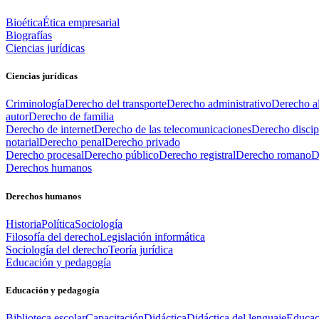
Bioética
Ética empresarial
Biografías
Ciencias jurídicas
Ciencias jurídicas
Criminología
Derecho del transporte
Derecho administrativo
Derecho al
autor
Derecho de familia
Derecho de internet
Derecho de las telecomunicaciones
Derecho discip
notarial
Derecho penal
Derecho privado
Derecho procesal
Derecho público
Derecho registral
Derecho romano
D
Derechos humanos
Derechos humanos
Historia
Política
Sociología
Filosofía del derecho
Legislación informática
Sociología del derecho
Teoría jurídica
Educación y pedagogía
Educación y pedagogía
Biblioteca escolar
Capacitación
Didáctica
Didáctica del lenguaje
Educac