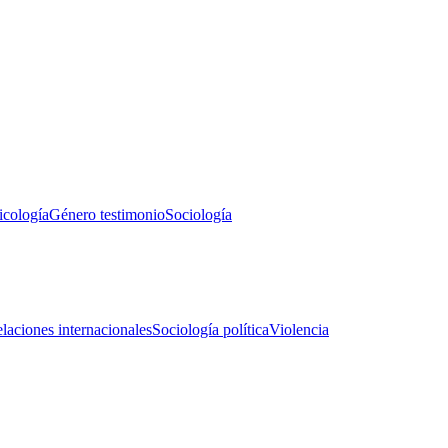
icología
Género testimonio
Sociología
laciones internacionales
Sociología política
Violencia