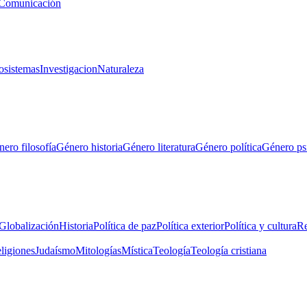
Comunicación
osistemas
Investigacion
Naturaleza
ero filosofía
Género historia
Género literatura
Género política
Género ps
Globalización
Historia
Política de paz
Política exterior
Política y cultura
Re
eligiones
Judaísmo
Mitologías
Mística
Teología
Teología cristiana