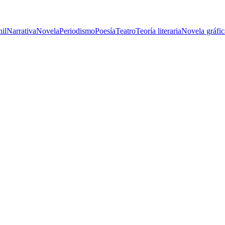
nil
Narrativa
Novela
Periodismo
Poesía
Teatro
Teoría literaria
Novela gráfic