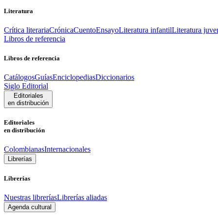
Literatura
Crítica literaria
Crónica
Cuento
Ensayo
Literatura infantil
Literatura juve
Libros de referencia
Libros de referencia
Catálogos
Guías
Enciclopedias
Diccionarios
Siglo Editorial
Editoriales
en distribución
Editoriales
en distribución
Colombianas
Internacionales
Librerías
Librerías
Nuestras librerías
Librerías aliadas
Agenda cultural