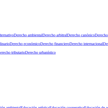
ternativo
Derecho ambiental
Derecho arbitral
Derecho canónico
Derecho 
linario
Derecho económico
Derecho financiero
Derecho internacional
Der
erecho tributario
Derecho urbanístico
ión ambiental
Educación artística
Educación cooperativa
Educación de a