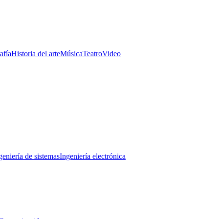
afía
Historia del arte
Música
Teatro
Video
geniería de sistemas
Ingeniería electrónica