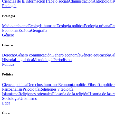
Ciencias de la información
Trabajo social
Administración
Antropología
Ecología
Ecología
Medio ambiente
Ecología humana
Ecología política
Ecología urbana
Ec
Economía
Estética
Geografía
Género
Género
Derecho
Género comunicación
Género economía
Género educación
Gén
Historia
Linguística
Metodología
Periodismo
Política
Política
Ciencia política
Derechos humanos
Economía política
Filosofía política
Psicoanálisis
Psicología
Religiones y teología
Islamismo
Religiones orientales
Filosofia de la religión
Historia de las r
Sociología
Urbanismo
Ética
Ética