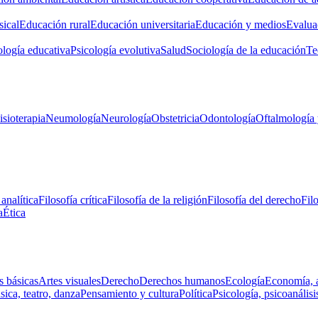
ical
Educación rural
Educación universitaria
Educación y medios
Evalua
ología educativa
Psicología evolutiva
Salud
Sociología de la educación
Te
isioterapia
Neumología
Neurología
Obstetricia
Odontología
Oftalmología 
 analítica
Filosofía crítica
Filosofía de la religión
Filosofía del derecho
Fil
a
Ética
s básicas
Artes visuales
Derecho
Derechos humanos
Ecología
Economía, 
ica, teatro, danza
Pensamiento y cultura
Política
Psicología, psicoanálisi