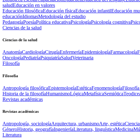
salud
Educación en valores
Educación filosófica
Educación física
Educación infantil
Educación mus
educación
Idiomas
Metodología del estudio
Pedagogía
Poesía
Política educativa
Psicología
Psicología cognitiva
Psic
Ciencias de la salud
Ciencias de la salud
Anatomía
Cardiología
Cirugía
Enfermería
Epidemiología
Farmacología
F
Oncología
Pediatría
Psiquiatría
Salud
Veterinaria
Filosofía
Filosofía
Antropología filosófica
Epistemología
Estética
Fenomenología
Filosofía
Historia de la filosofía
Humanismo
Lógica
Metafísica
Semiótica
Teodice
Revistas académicas
Revistas académicas
Antropología, sociología
Arquitectura, urbanismo
Arte, estética
Ciencia
Género
Historia, geografía
Ingeniería
Literatura, linguística
Medicina
Mús
Literatura