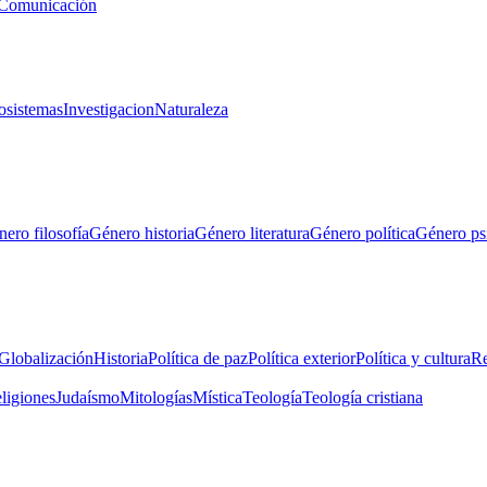
Comunicación
osistemas
Investigacion
Naturaleza
ero filosofía
Género historia
Género literatura
Género política
Género ps
Globalización
Historia
Política de paz
Política exterior
Política y cultura
Re
eligiones
Judaísmo
Mitologías
Mística
Teología
Teología cristiana