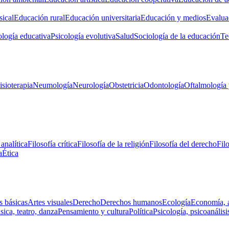
ical
Educación rural
Educación universitaria
Educación y medios
Evalua
ología educativa
Psicología evolutiva
Salud
Sociología de la educación
Te
isioterapia
Neumología
Neurología
Obstetricia
Odontología
Oftalmología 
 analítica
Filosofía crítica
Filosofía de la religión
Filosofía del derecho
Fil
a
Ética
s básicas
Artes visuales
Derecho
Derechos humanos
Ecología
Economía, 
ica, teatro, danza
Pensamiento y cultura
Política
Psicología, psicoanálisi