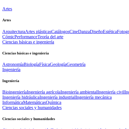
Artes
Artes
Arquitectura
Artes plásticas
Catálogos
Cine
Danza
Diseño
Estética
Fotogr
Cómic
Performance
Teoría del arte
Ciencias básicas e ingeniería
Ciencias básicas e ingeniería
Astronomía
Biología
Física
Geología
Geometría
Ingeniería
Ingeniería
Bioingeniería
Ingeniería agrícola
Ingeniería ambiental
Ingeniería civil
In
Ingeniería hidráulica
Ingeniería industrial
Ingeniería mecánica
Informática
Matemáticas
Química
Ciencias sociales y humanidades
Ciencias sociales y humanidades