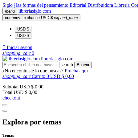
Siglo | las formas del pensamiento
Editorial
Distribuidora
Librería
Com
libreria
siglo
.com
menu
currency_exchange
USD $
expand_more
USD $
USD $

Iniciar sesión
shopping_cart
0
libreria
siglo
.com
search
Buscar
¿No encontraste lo que buscas?
Prueba aquí
shopping_cart
Carrito
0
USD $ 0,00
Subtotal
USD $ 0,00
Total
USD $ 0,00
checkout
Explora por temas
Temas