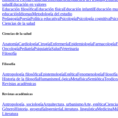
salud
Educación en valores
Educación filosófica
Educación física
Educación infantil
Educación mus
educación
Idiomas
Metodología del estudio
Pedagogía
Poesía
Política educativa
Psicología
Psicología cognitiva
Psic
Ciencias de la salud
Ciencias de la salud
Anatomía
Cardiología
Cirugía
Enfermería
Epidemiología
Farmacología
F
Oncología
Pediatría
Psiquiatría
Salud
Veterinaria
Filosofía
Filosofía
Antropología filosófica
Epistemología
Estética
Fenomenología
Filosofía
Historia de la filosofía
Humanismo
Lógica
Metafísica
Semiótica
Teodice
Revistas académicas
Revistas académicas
Antropología, sociología
Arquitectura, urbanismo
Arte, estética
Ciencia
Género
Historia, geografía
Ingeniería
Literatura, linguística
Medicina
Mús
Literatura