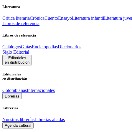
Literatura
Crítica literaria
Crónica
Cuento
Ensayo
Literatura infantil
Literatura juve
Libros de referencia
Libros de referencia
Catálogos
Guías
Enciclopedias
Diccionarios
Siglo Editorial
Editoriales
en distribución
Editoriales
en distribución
Colombianas
Internacionales
Librerías
Librerías
Nuestras librerías
Librerías aliadas
Agenda cultural