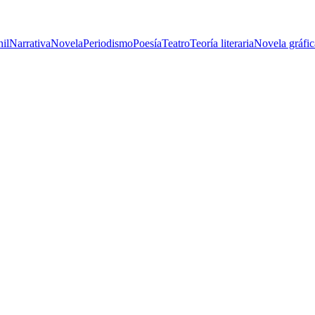
nil
Narrativa
Novela
Periodismo
Poesía
Teatro
Teoría literaria
Novela gráfic