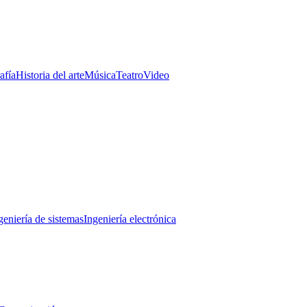
afía
Historia del arte
Música
Teatro
Video
geniería de sistemas
Ingeniería electrónica