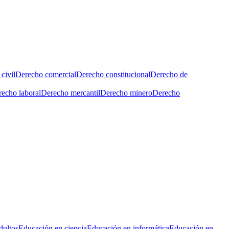
civil
Derecho comercial
Derecho constitucional
Derecho de
echo laboral
Derecho mercantil
Derecho minero
Derecho
dultos
Educación en ciencia
Educación en informática
Educación en