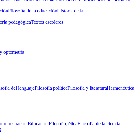
ción
Filosofía de la educación
Historia de la
oría pedagógica
Textos escolares
y optometría
osofía del lenguaje
Filosofía política
Filosofía y literatura
Hermenéutica
administración
Educación
Filosofía, ética
Filosofía de la ciencia
s