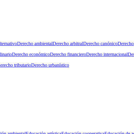
ternativo
Derecho ambiental
Derecho arbitral
Derecho canónico
Derecho 
linario
Derecho económico
Derecho financiero
Derecho internacional
Der
erecho tributario
Derecho urbanístico
ión ambiental
Educación artística
Educación cooperativa
Educación de a