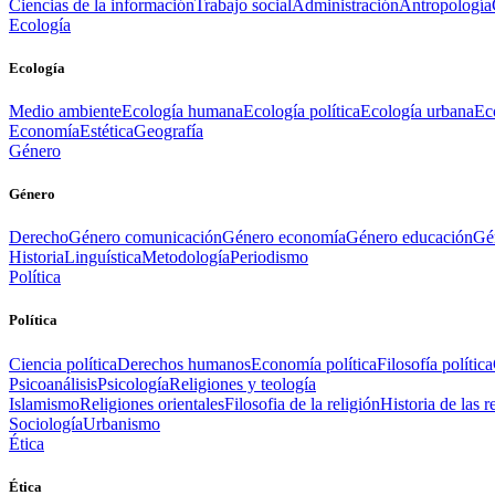
Ciencias de la información
Trabajo social
Administración
Antropología
Ecología
Ecología
Medio ambiente
Ecología humana
Ecología política
Ecología urbana
Ec
Economía
Estética
Geografía
Género
Género
Derecho
Género comunicación
Género economía
Género educación
Gén
Historia
Linguística
Metodología
Periodismo
Política
Política
Ciencia política
Derechos humanos
Economía política
Filosofía política
Psicoanálisis
Psicología
Religiones y teología
Islamismo
Religiones orientales
Filosofia de la religión
Historia de las r
Sociología
Urbanismo
Ética
Ética