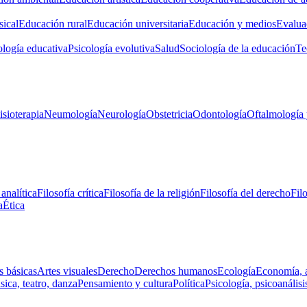
ical
Educación rural
Educación universitaria
Educación y medios
Evalua
ología educativa
Psicología evolutiva
Salud
Sociología de la educación
Te
isioterapia
Neumología
Neurología
Obstetricia
Odontología
Oftalmología 
 analítica
Filosofía crítica
Filosofía de la religión
Filosofía del derecho
Fil
a
Ética
s básicas
Artes visuales
Derecho
Derechos humanos
Ecología
Economía, 
ica, teatro, danza
Pensamiento y cultura
Política
Psicología, psicoanálisi