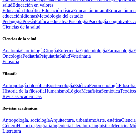
salud
Educación en valores
Educación filosófica
Educación física
Educación infantil
Educación mus
educación
Idiomas
Metodología del estudio
Pedagogía
Poesía
Política educativa
Psicología
Psicología cognitiva
Psic
Ciencias de la salud
Ciencias de la salud
Anatomía
Cardiología
Cirugía
Enfermería
Epidemiología
Farmacología
F
Oncología
Pediatría
Psiquiatría
Salud
Veterinaria
Filosofía
Filosofía
Antropología filosófica
Epistemología
Estética
Fenomenología
Filosofía
Historia de la filosofía
Humanismo
Lógica
Metafísica
Semiótica
Teodice
Revistas académicas
Revistas académicas
Antropología, sociología
Arquitectura, urbanismo
Arte, estética
Ciencia
Género
Historia, geografía
Ingeniería
Literatura, linguística
Medicina
Mús
Literatura