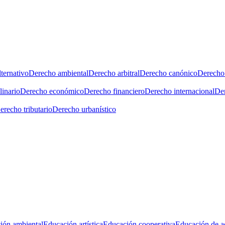
ternativo
Derecho ambiental
Derecho arbitral
Derecho canónico
Derecho 
linario
Derecho económico
Derecho financiero
Derecho internacional
Der
erecho tributario
Derecho urbanístico
ión ambiental
Educación artística
Educación cooperativa
Educación de a