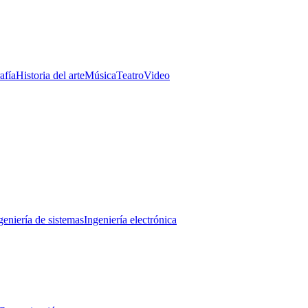
afía
Historia del arte
Música
Teatro
Video
geniería de sistemas
Ingeniería electrónica