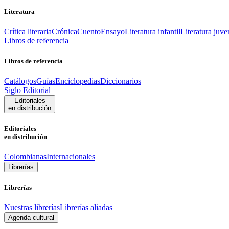
Literatura
Crítica literaria
Crónica
Cuento
Ensayo
Literatura infantil
Literatura juve
Libros de referencia
Libros de referencia
Catálogos
Guías
Enciclopedias
Diccionarios
Siglo Editorial
Editoriales
en distribución
Editoriales
en distribución
Colombianas
Internacionales
Librerías
Librerías
Nuestras librerías
Librerías aliadas
Agenda cultural