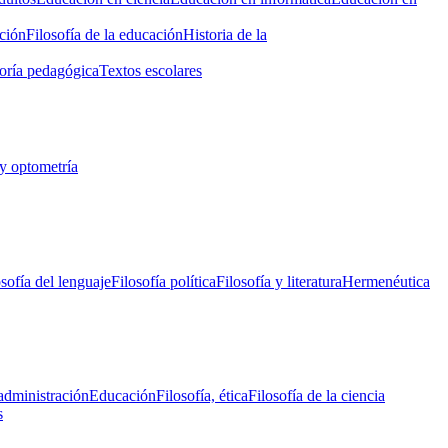
ción
Filosofía de la educación
Historia de la
oría pedagógica
Textos escolares
y optometría
osofía del lenguaje
Filosofía política
Filosofía y literatura
Hermenéutica
administración
Educación
Filosofía, ética
Filosofía de la ciencia
s