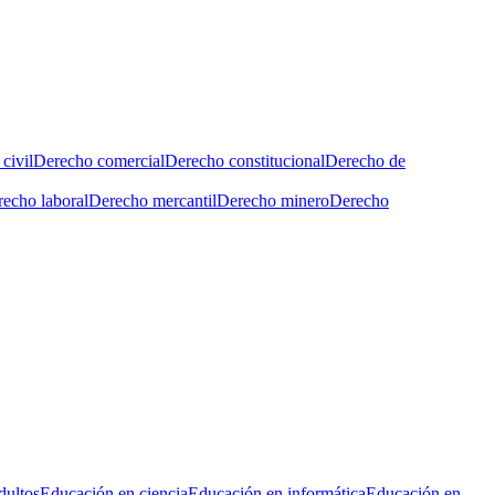
civil
Derecho comercial
Derecho constitucional
Derecho de
echo laboral
Derecho mercantil
Derecho minero
Derecho
dultos
Educación en ciencia
Educación en informática
Educación en