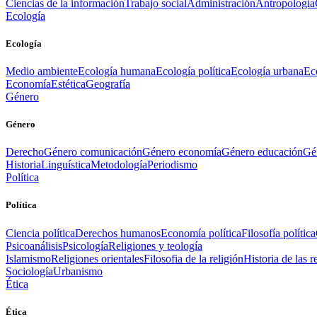
Ciencias de la información
Trabajo social
Administración
Antropología
Ecología
Ecología
Medio ambiente
Ecología humana
Ecología política
Ecología urbana
Ec
Economía
Estética
Geografía
Género
Género
Derecho
Género comunicación
Género economía
Género educación
Gén
Historia
Linguística
Metodología
Periodismo
Política
Política
Ciencia política
Derechos humanos
Economía política
Filosofía política
Psicoanálisis
Psicología
Religiones y teología
Islamismo
Religiones orientales
Filosofia de la religión
Historia de las r
Sociología
Urbanismo
Ética
Ética