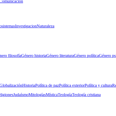
Comunicación
osistemas
Investigacion
Naturaleza
ero filosofía
Género historia
Género literatura
Género política
Género ps
Globalización
Historia
Política de paz
Política exterior
Política y cultura
Re
eligiones
Judaísmo
Mitologías
Mística
Teología
Teología cristiana