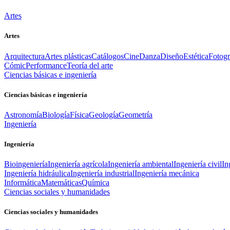
Artes
Artes
Arquitectura
Artes plásticas
Catálogos
Cine
Danza
Diseño
Estética
Fotogr
Cómic
Performance
Teoría del arte
Ciencias básicas e ingeniería
Ciencias básicas e ingeniería
Astronomía
Biología
Física
Geología
Geometría
Ingeniería
Ingeniería
Bioingeniería
Ingeniería agrícola
Ingeniería ambiental
Ingeniería civil
In
Ingeniería hidráulica
Ingeniería industrial
Ingeniería mecánica
Informática
Matemáticas
Química
Ciencias sociales y humanidades
Ciencias sociales y humanidades