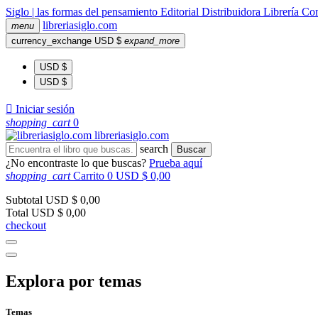
Siglo | las formas del pensamiento
Editorial
Distribuidora
Librería
Com
libreria
siglo
.com
menu
currency_exchange
USD $
expand_more
USD $
USD $

Iniciar sesión
shopping_cart
0
libreria
siglo
.com
search
Buscar
¿No encontraste lo que buscas?
Prueba aquí
shopping_cart
Carrito
0
USD $ 0,00
Subtotal
USD $ 0,00
Total
USD $ 0,00
checkout
Explora por temas
Temas