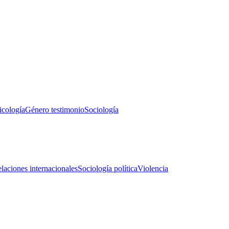
icología
Género testimonio
Sociología
laciones internacionales
Sociología política
Violencia