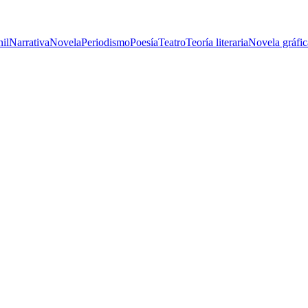
nil
Narrativa
Novela
Periodismo
Poesía
Teatro
Teoría literaria
Novela gráfic