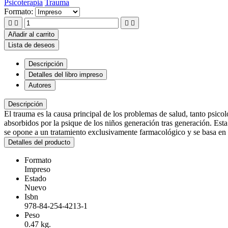
Psicoterapia
Trauma
Formato:




Añadir al carrito
Lista de deseos
Descripción
Detalles del libro impreso
Autores
Descripción
El trauma es la causa principal de los problemas de salud, tanto psicol
absorbidos por la psique de los niños generación tras generación. Est
se opone a un tratamiento exclusivamente farmacológico y se basa en 
Detalles del producto
Formato
Impreso
Estado
Nuevo
Isbn
978-84-254-4213-1
Peso
0.47 kg.