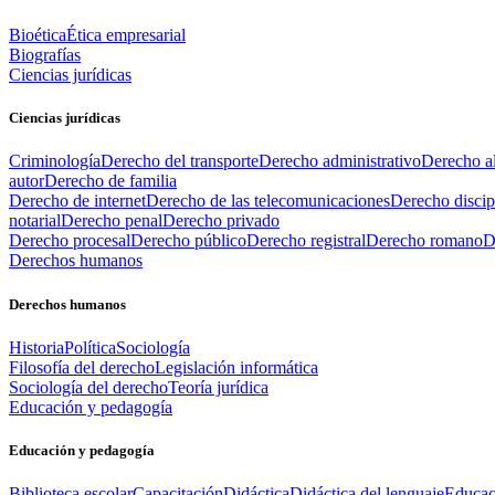
Bioética
Ética empresarial
Biografías
Ciencias jurídicas
Ciencias jurídicas
Criminología
Derecho del transporte
Derecho administrativo
Derecho al
autor
Derecho de familia
Derecho de internet
Derecho de las telecomunicaciones
Derecho discip
notarial
Derecho penal
Derecho privado
Derecho procesal
Derecho público
Derecho registral
Derecho romano
D
Derechos humanos
Derechos humanos
Historia
Política
Sociología
Filosofía del derecho
Legislación informática
Sociología del derecho
Teoría jurídica
Educación y pedagogía
Educación y pedagogía
Biblioteca escolar
Capacitación
Didáctica
Didáctica del lenguaje
Educac