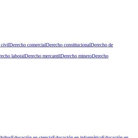
civil
Derecho comercial
Derecho constitucional
Derecho de
echo laboral
Derecho mercantil
Derecho minero
Derecho
dultos
Educación en ciencia
Educación en informática
Educación en