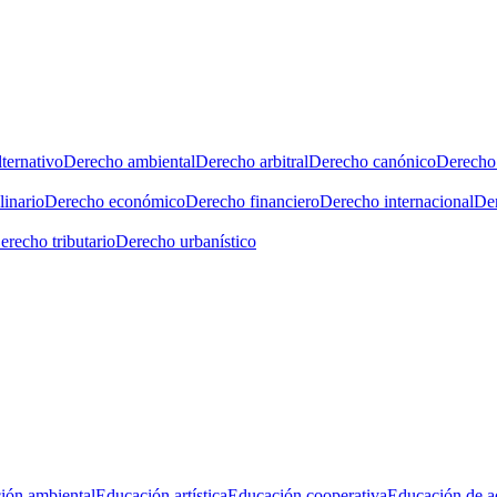
ternativo
Derecho ambiental
Derecho arbitral
Derecho canónico
Derecho 
linario
Derecho económico
Derecho financiero
Derecho internacional
Der
erecho tributario
Derecho urbanístico
ión ambiental
Educación artística
Educación cooperativa
Educación de a