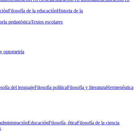
ción
Filosofía de la educación
Historia de la
oría pedagógica
Textos escolares
y optometría
osofía del lenguaje
Filosofía política
Filosofía y literatura
Hermenéutica
administración
Educación
Filosofía, ética
Filosofía de la ciencia
s