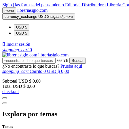
Siglo | las formas del pensamiento
Editorial
Distribuidora
Librería
Com
libreria
siglo
.com
menu
currency_exchange
USD $
expand_more
USD $
USD $

Iniciar sesión
shopping_cart
0
libreria
siglo
.com
search
Buscar
¿No encontraste lo que buscas?
Prueba aquí
shopping_cart
Carrito
0
USD $ 0,00
Subtotal
USD $ 0,00
Total
USD $ 0,00
checkout
Explora por temas
Temas