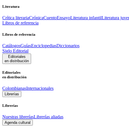
Literatura
Crítica literaria
Crónica
Cuento
Ensayo
Literatura infantil
Literatura juve
Libros de referencia
Libros de referencia
Catálogos
Guías
Enciclopedias
Diccionarios
Siglo Editorial
Editoriales
en distribución
Editoriales
en distribución
Colombianas
Internacionales
Librerías
Librerías
Nuestras librerías
Librerías aliadas
Agenda cultural