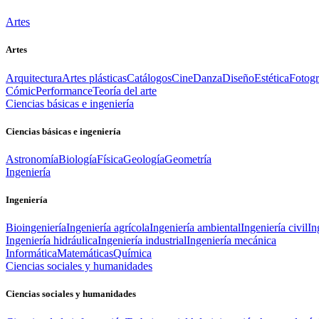
Artes
Artes
Arquitectura
Artes plásticas
Catálogos
Cine
Danza
Diseño
Estética
Fotogr
Cómic
Performance
Teoría del arte
Ciencias básicas e ingeniería
Ciencias básicas e ingeniería
Astronomía
Biología
Física
Geología
Geometría
Ingeniería
Ingeniería
Bioingeniería
Ingeniería agrícola
Ingeniería ambiental
Ingeniería civil
In
Ingeniería hidráulica
Ingeniería industrial
Ingeniería mecánica
Informática
Matemáticas
Química
Ciencias sociales y humanidades
Ciencias sociales y humanidades