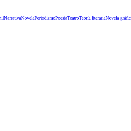
nil
Narrativa
Novela
Periodismo
Poesía
Teatro
Teoría literaria
Novela gráfic