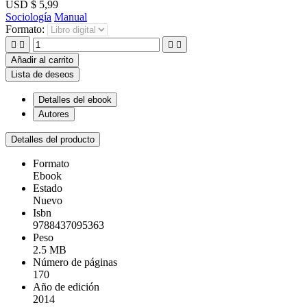
USD $ 5,99
Sociología
Manual
Formato:




Añadir al carrito
Lista de deseos
Detalles del ebook
Autores
Detalles del producto
Formato
Ebook
Estado
Nuevo
Isbn
9788437095363
Peso
2.5 MB
Número de páginas
170
Año de edición
2014