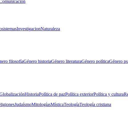
Comunicación
osistemas
Investigacion
Naturaleza
ero filosofía
Género historia
Género literatura
Género política
Género ps
Globalización
Historia
Política de paz
Política exterior
Política y cultura
Re
eligiones
Judaísmo
Mitologías
Mística
Teología
Teología cristiana