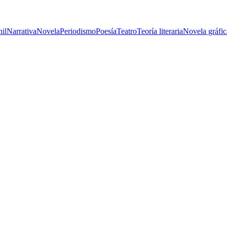
nil
Narrativa
Novela
Periodismo
Poesía
Teatro
Teoría literaria
Novela gráfic