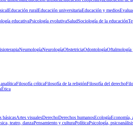
ical
Educación rural
Educación universitaria
Educación y medios
Evalua
ología educativa
Psicología evolutiva
Salud
Sociología de la educación
Te
isioterapia
Neumología
Neurología
Obstetricia
Odontología
Oftalmología 
 analítica
Filosofía crítica
Filosofía de la religión
Filosofía del derecho
Fil
a
Ética
s básicas
Artes visuales
Derecho
Derechos humanos
Ecología
Economía, 
ica, teatro, danza
Pensamiento y cultura
Política
Psicología, psicoanálisi