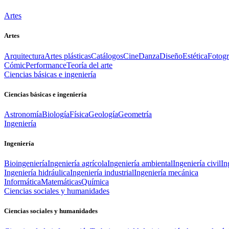
Artes
Artes
Arquitectura
Artes plásticas
Catálogos
Cine
Danza
Diseño
Estética
Fotogr
Cómic
Performance
Teoría del arte
Ciencias básicas e ingeniería
Ciencias básicas e ingeniería
Astronomía
Biología
Física
Geología
Geometría
Ingeniería
Ingeniería
Bioingeniería
Ingeniería agrícola
Ingeniería ambiental
Ingeniería civil
In
Ingeniería hidráulica
Ingeniería industrial
Ingeniería mecánica
Informática
Matemáticas
Química
Ciencias sociales y humanidades
Ciencias sociales y humanidades