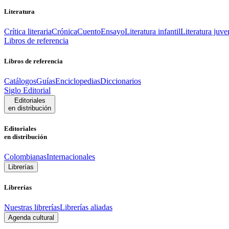
Literatura
Crítica literaria
Crónica
Cuento
Ensayo
Literatura infantil
Literatura juve
Libros de referencia
Libros de referencia
Catálogos
Guías
Enciclopedias
Diccionarios
Siglo Editorial
Editoriales
en distribución
Editoriales
en distribución
Colombianas
Internacionales
Librerías
Librerías
Nuestras librerías
Librerías aliadas
Agenda cultural