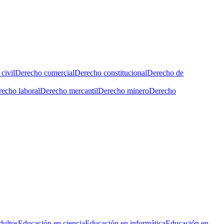
civil
Derecho comercial
Derecho constitucional
Derecho de
echo laboral
Derecho mercantil
Derecho minero
Derecho
dultos
Educación en ciencia
Educación en informática
Educación en