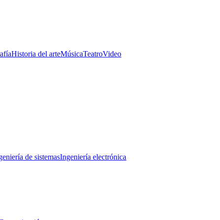
afía
Historia del arte
Música
Teatro
Video
geniería de sistemas
Ingeniería electrónica