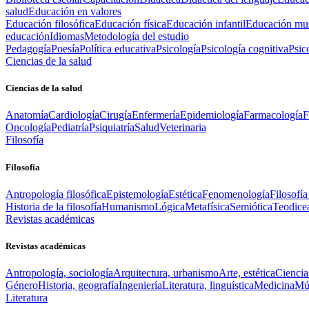
salud
Educación en valores
Educación filosófica
Educación física
Educación infantil
Educación mus
educación
Idiomas
Metodología del estudio
Pedagogía
Poesía
Política educativa
Psicología
Psicología cognitiva
Psic
Ciencias de la salud
Ciencias de la salud
Anatomía
Cardiología
Cirugía
Enfermería
Epidemiología
Farmacología
F
Oncología
Pediatría
Psiquiatría
Salud
Veterinaria
Filosofía
Filosofía
Antropología filosófica
Epistemología
Estética
Fenomenología
Filosofía
Historia de la filosofía
Humanismo
Lógica
Metafísica
Semiótica
Teodice
Revistas académicas
Revistas académicas
Antropología, sociología
Arquitectura, urbanismo
Arte, estética
Ciencia
Género
Historia, geografía
Ingeniería
Literatura, linguística
Medicina
Mús
Literatura