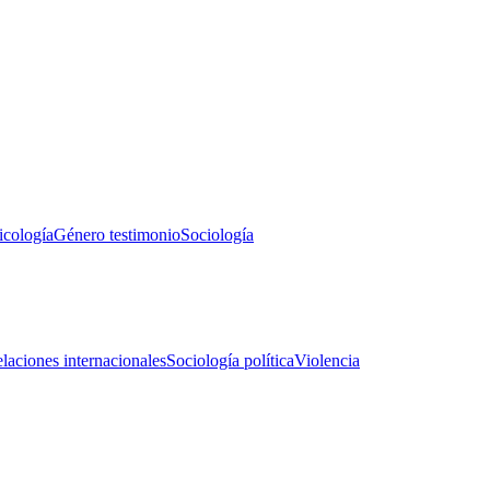
icología
Género testimonio
Sociología
laciones internacionales
Sociología política
Violencia