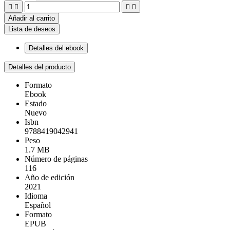




Añadir al carrito
Lista de deseos
Detalles del ebook
Detalles del producto
Formato
Ebook
Estado
Nuevo
Isbn
9788419042941
Peso
1.7 MB
Número de páginas
116
Año de edición
2021
Idioma
Español
Formato
EPUB