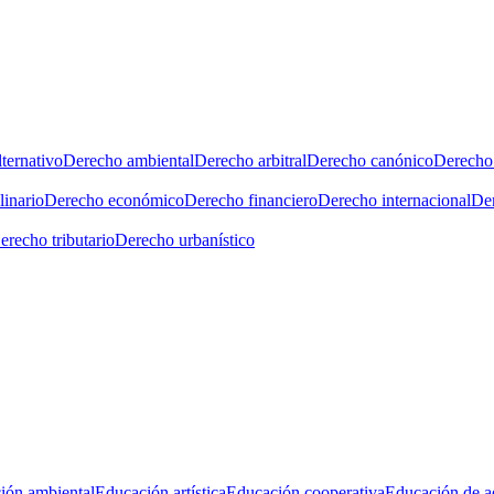
ternativo
Derecho ambiental
Derecho arbitral
Derecho canónico
Derecho 
linario
Derecho económico
Derecho financiero
Derecho internacional
Der
erecho tributario
Derecho urbanístico
ión ambiental
Educación artística
Educación cooperativa
Educación de a