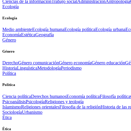
Ciencias de la información
Trabajo social
Administración
Antropología
Ecología
Ecología
Medio ambiente
Ecología humana
Ecología política
Ecología urbana
Ec
Economía
Estética
Geografía
Género
Género
Derecho
Género comunicación
Género economía
Género educación
Gén
Historia
Linguística
Metodología
Periodismo
Política
Política
Ciencia política
Derechos humanos
Economía política
Filosofía política
Psicoanálisis
Psicología
Religiones y teología
Islamismo
Religiones orientales
Filosofia de la religión
Historia de las r
Sociología
Urbanismo
Ética
Ética