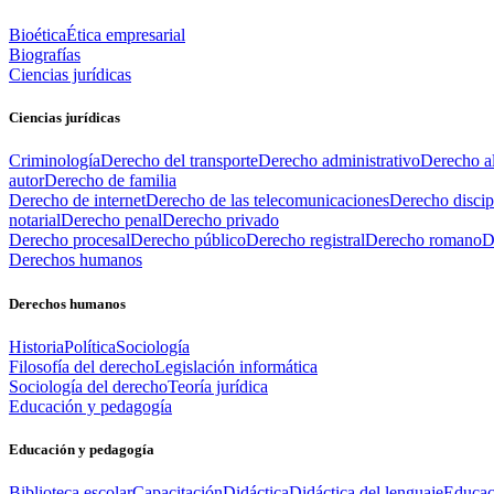
Bioética
Ética empresarial
Biografías
Ciencias jurídicas
Ciencias jurídicas
Criminología
Derecho del transporte
Derecho administrativo
Derecho al
autor
Derecho de familia
Derecho de internet
Derecho de las telecomunicaciones
Derecho discip
notarial
Derecho penal
Derecho privado
Derecho procesal
Derecho público
Derecho registral
Derecho romano
D
Derechos humanos
Derechos humanos
Historia
Política
Sociología
Filosofía del derecho
Legislación informática
Sociología del derecho
Teoría jurídica
Educación y pedagogía
Educación y pedagogía
Biblioteca escolar
Capacitación
Didáctica
Didáctica del lenguaje
Educac