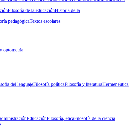
ción
Filosofía de la educación
Historia de la
oría pedagógica
Textos escolares
y optometría
osofía del lenguaje
Filosofía política
Filosofía y literatura
Hermenéutica
administración
Educación
Filosofía, ética
Filosofía de la ciencia
s