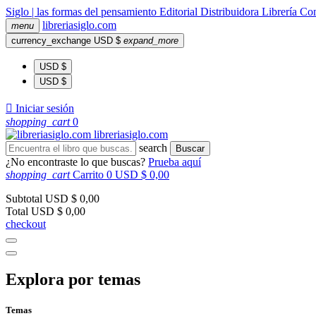
Siglo | las formas del pensamiento
Editorial
Distribuidora
Librería
Com
libreria
siglo
.com
menu
currency_exchange
USD $
expand_more
USD $
USD $

Iniciar sesión
shopping_cart
0
libreria
siglo
.com
search
Buscar
¿No encontraste lo que buscas?
Prueba aquí
shopping_cart
Carrito
0
USD $ 0,00
Subtotal
USD $ 0,00
Total
USD $ 0,00
checkout
Explora por temas
Temas