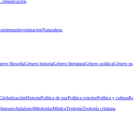
Comunicación
osistemas
Investigacion
Naturaleza
ero filosofía
Género historia
Género literatura
Género política
Género ps
Globalización
Historia
Política de paz
Política exterior
Política y cultura
Re
eligiones
Judaísmo
Mitologías
Mística
Teología
Teología cristiana