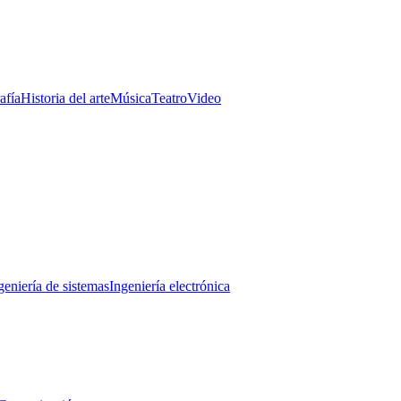
afía
Historia del arte
Música
Teatro
Video
geniería de sistemas
Ingeniería electrónica