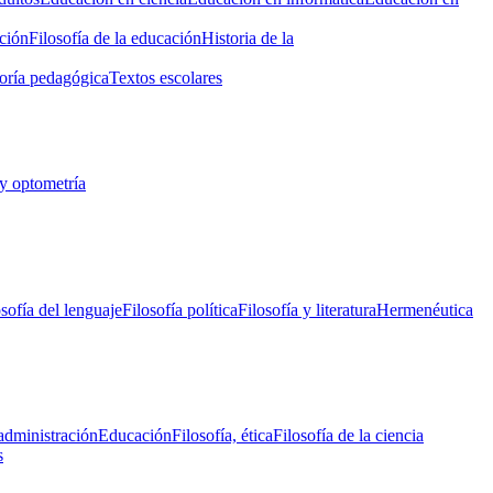
ción
Filosofía de la educación
Historia de la
oría pedagógica
Textos escolares
y optometría
osofía del lenguaje
Filosofía política
Filosofía y literatura
Hermenéutica
administración
Educación
Filosofía, ética
Filosofía de la ciencia
s