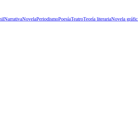
nil
Narrativa
Novela
Periodismo
Poesía
Teatro
Teoría literaria
Novela gráfic