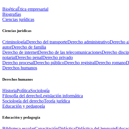
Bioética
Ética empresarial
Biografías
Ciencias jurídicas
Ciencias jurídicas
Criminología
Derecho del transporte
Derecho administrativo
Derecho al
autor
Derecho de familia
Derecho de internet
Derecho de las telecomunicaciones
Derecho discip
notarial
Derecho penal
Derecho privado
Derecho procesal
Derecho público
Derecho registral
Derecho romano
D
Derechos humanos
Derechos humanos
Historia
Política
Sociología
Filosofía del derecho
Legislación informática
Sociología del derecho
Teoría jurídica
Educación y pedagogía
Educación y pedagogía
Biblioteca escolar
Capacitación
Didáctica
Didáctica del lenguaje
Educac