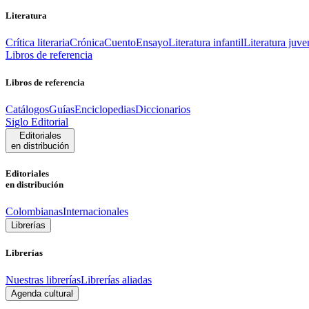
Literatura
Crítica literaria
Crónica
Cuento
Ensayo
Literatura infantil
Literatura juve
Libros de referencia
Libros de referencia
Catálogos
Guías
Enciclopedias
Diccionarios
Siglo Editorial
Editoriales
en distribución
Editoriales
en distribución
Colombianas
Internacionales
Librerías
Librerías
Nuestras librerías
Librerías aliadas
Agenda cultural