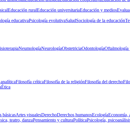
ical
Educación rural
Educación universitaria
Educación y medios
Evalua
ología educativa
Psicología evolutiva
Salud
Sociología de la educación
Te
isioterapia
Neumología
Neurología
Obstetricia
Odontología
Oftalmología 
 analítica
Filosofía crítica
Filosofía de la religión
Filosofía del derecho
Fil
a
Ética
s básicas
Artes visuales
Derecho
Derechos humanos
Ecología
Economía, 
ica, teatro, danza
Pensamiento y cultura
Política
Psicología, psicoanálisi