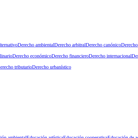
ternativo
Derecho ambiental
Derecho arbitral
Derecho canónico
Derecho 
linario
Derecho económico
Derecho financiero
Derecho internacional
Der
erecho tributario
Derecho urbanístico
ión ambiental
Educación artística
Educación cooperativa
Educación de a