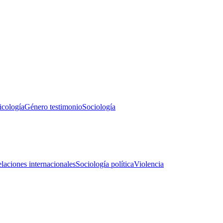
icología
Género testimonio
Sociología
laciones internacionales
Sociología política
Violencia