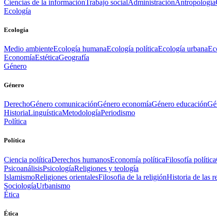
Ciencias de la información
Trabajo social
Administración
Antropología
Ecología
Ecología
Medio ambiente
Ecología humana
Ecología política
Ecología urbana
Ec
Economía
Estética
Geografía
Género
Género
Derecho
Género comunicación
Género economía
Género educación
Gén
Historia
Linguística
Metodología
Periodismo
Política
Política
Ciencia política
Derechos humanos
Economía política
Filosofía política
Psicoanálisis
Psicología
Religiones y teología
Islamismo
Religiones orientales
Filosofia de la religión
Historia de las r
Sociología
Urbanismo
Ética
Ética