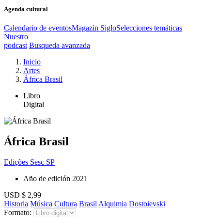
Agenda cultural
Calendario de eventos
Magazín Siglo
Selecciones temáticas
Nuestro
podcast
Busqueda avanzada
Inicio
Artes
África Brasil
Libro
Digital
África Brasil
Edições Sesc SP
Año de edición
2021
USD $ 2,99
Historia
Música
Cultura
Brasil
Alquimia
Dostoievski
Formato: