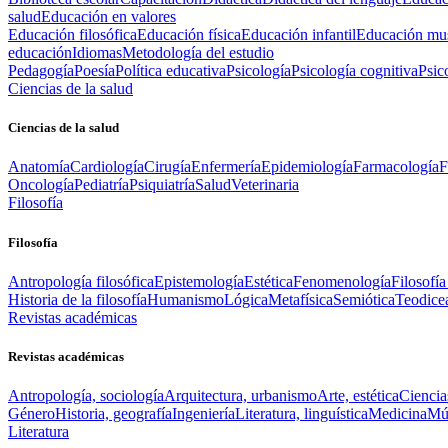
salud
Educación en valores
Educación filosófica
Educación física
Educación infantil
Educación mus
educación
Idiomas
Metodología del estudio
Pedagogía
Poesía
Política educativa
Psicología
Psicología cognitiva
Psic
Ciencias de la salud
Ciencias de la salud
Anatomía
Cardiología
Cirugía
Enfermería
Epidemiología
Farmacología
F
Oncología
Pediatría
Psiquiatría
Salud
Veterinaria
Filosofía
Filosofía
Antropología filosófica
Epistemología
Estética
Fenomenología
Filosofía
Historia de la filosofía
Humanismo
Lógica
Metafísica
Semiótica
Teodice
Revistas académicas
Revistas académicas
Antropología, sociología
Arquitectura, urbanismo
Arte, estética
Ciencia
Género
Historia, geografía
Ingeniería
Literatura, linguística
Medicina
Mús
Literatura