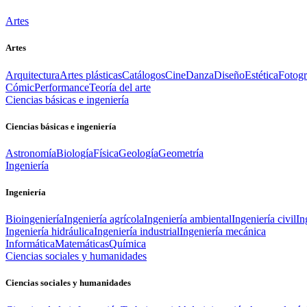
Artes
Artes
Arquitectura
Artes plásticas
Catálogos
Cine
Danza
Diseño
Estética
Fotogr
Cómic
Performance
Teoría del arte
Ciencias básicas e ingeniería
Ciencias básicas e ingeniería
Astronomía
Biología
Física
Geología
Geometría
Ingeniería
Ingeniería
Bioingeniería
Ingeniería agrícola
Ingeniería ambiental
Ingeniería civil
In
Ingeniería hidráulica
Ingeniería industrial
Ingeniería mecánica
Informática
Matemáticas
Química
Ciencias sociales y humanidades
Ciencias sociales y humanidades