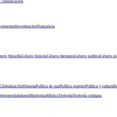
Comunicación
osistemas
Investigacion
Naturaleza
ero filosofía
Género historia
Género literatura
Género política
Género ps
Globalización
Historia
Política de paz
Política exterior
Política y cultura
Re
eligiones
Judaísmo
Mitologías
Mística
Teología
Teología cristiana