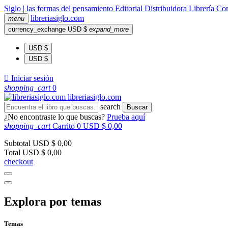
Siglo | las formas del pensamiento
Editorial
Distribuidora
Librería
Com
libreria
siglo
.com
menu
currency_exchange
USD $
expand_more
USD $
USD $

Iniciar sesión
shopping_cart
0
libreria
siglo
.com
search
Buscar
¿No encontraste lo que buscas?
Prueba aquí
shopping_cart
Carrito
0
USD $ 0,00
Subtotal
USD $ 0,00
Total
USD $ 0,00
checkout
Explora por temas
Temas