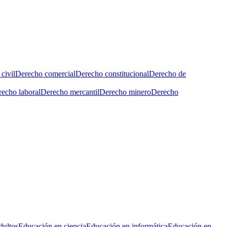
civil
Derecho comercial
Derecho constitucional
Derecho de
echo laboral
Derecho mercantil
Derecho minero
Derecho
dultos
Educación en ciencia
Educación en informática
Educación en