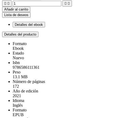




Añadir al carrito
Lista de deseos
Detalles del ebook
Detalles del producto
Formato
Ebook
Estado
Nuevo
Isbn
9786586111361
Peso
13.1 MB
Número de páginas
172
Año de edición
2021
Idioma
Inglés
Formato
EPUB