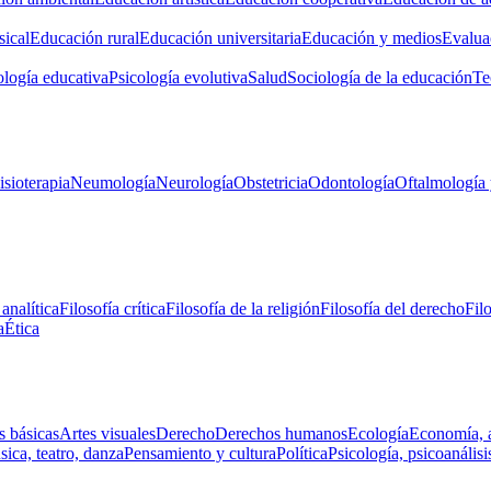
ical
Educación rural
Educación universitaria
Educación y medios
Evalua
ología educativa
Psicología evolutiva
Salud
Sociología de la educación
Te
isioterapia
Neumología
Neurología
Obstetricia
Odontología
Oftalmología 
 analítica
Filosofía crítica
Filosofía de la religión
Filosofía del derecho
Fil
a
Ética
s básicas
Artes visuales
Derecho
Derechos humanos
Ecología
Economía, 
ica, teatro, danza
Pensamiento y cultura
Política
Psicología, psicoanálisi