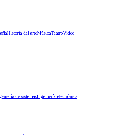
afía
Historia del arte
Música
Teatro
Video
geniería de sistemas
Ingeniería electrónica