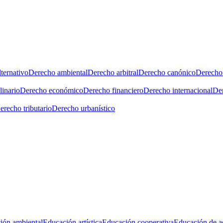
ternativo
Derecho ambiental
Derecho arbitral
Derecho canónico
Derecho 
linario
Derecho económico
Derecho financiero
Derecho internacional
Der
erecho tributario
Derecho urbanístico
ión ambiental
Educación artística
Educación cooperativa
Educación de a