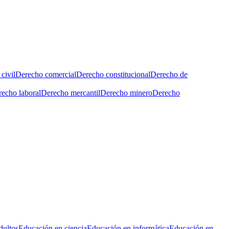
civil
Derecho comercial
Derecho constitucional
Derecho de
echo laboral
Derecho mercantil
Derecho minero
Derecho
dultos
Educación en ciencia
Educación en informática
Educación en