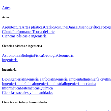
Artes
Artes
Arquitectura
Artes plásticas
Catálogos
Cine
Danza
Diseño
Estética
Fotogr
Cómic
Performance
Teoría del arte
Ciencias básicas e ingeniería
Ciencias básicas e ingeniería
Astronomía
Biología
Física
Geología
Geometría
Ingeniería
Ingeniería
Bioingeniería
Ingeniería agrícola
Ingeniería ambiental
Ingeniería civil
In
Ingeniería hidráulica
Ingeniería industrial
Ingeniería mecánica
Informática
Matemáticas
Química
Ciencias sociales y humanidades
Ciencias sociales y humanidades