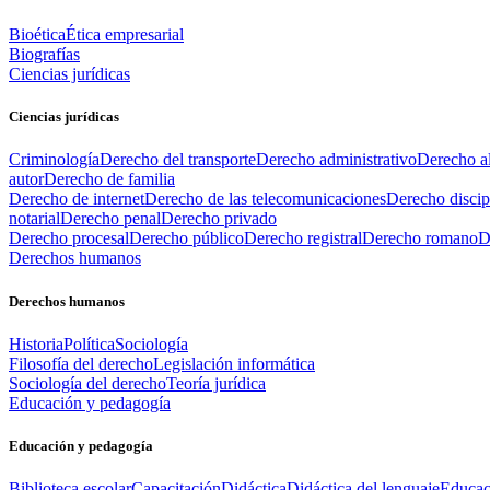
Bioética
Ética empresarial
Biografías
Ciencias jurídicas
Ciencias jurídicas
Criminología
Derecho del transporte
Derecho administrativo
Derecho al
autor
Derecho de familia
Derecho de internet
Derecho de las telecomunicaciones
Derecho discip
notarial
Derecho penal
Derecho privado
Derecho procesal
Derecho público
Derecho registral
Derecho romano
D
Derechos humanos
Derechos humanos
Historia
Política
Sociología
Filosofía del derecho
Legislación informática
Sociología del derecho
Teoría jurídica
Educación y pedagogía
Educación y pedagogía
Biblioteca escolar
Capacitación
Didáctica
Didáctica del lenguaje
Educac