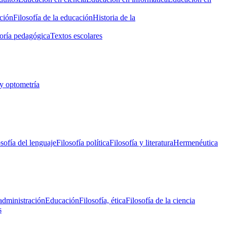
ción
Filosofía de la educación
Historia de la
oría pedagógica
Textos escolares
y optometría
osofía del lenguaje
Filosofía política
Filosofía y literatura
Hermenéutica
administración
Educación
Filosofía, ética
Filosofía de la ciencia
s