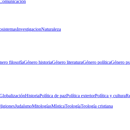
Comunicación
osistemas
Investigacion
Naturaleza
ero filosofía
Género historia
Género literatura
Género política
Género ps
Globalización
Historia
Política de paz
Política exterior
Política y cultura
Re
eligiones
Judaísmo
Mitologías
Mística
Teología
Teología cristiana