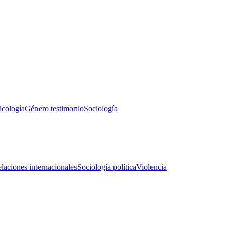
icología
Género testimonio
Sociología
laciones internacionales
Sociología política
Violencia