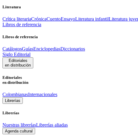
Literatura
Crítica literaria
Crónica
Cuento
Ensayo
Literatura infantil
Literatura juve
Libros de referencia
Libros de referencia
Catálogos
Guías
Enciclopedias
Diccionarios
Siglo Editorial
Editoriales
en distribución
Editoriales
en distribución
Colombianas
Internacionales
Librerías
Librerías
Nuestras librerías
Librerías aliadas
Agenda cultural