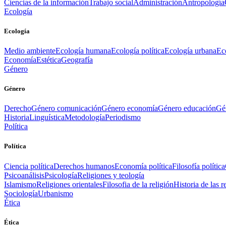
Ciencias de la información
Trabajo social
Administración
Antropología
Ecología
Ecología
Medio ambiente
Ecología humana
Ecología política
Ecología urbana
Ec
Economía
Estética
Geografía
Género
Género
Derecho
Género comunicación
Género economía
Género educación
Gén
Historia
Linguística
Metodología
Periodismo
Política
Política
Ciencia política
Derechos humanos
Economía política
Filosofía política
Psicoanálisis
Psicología
Religiones y teología
Islamismo
Religiones orientales
Filosofia de la religión
Historia de las r
Sociología
Urbanismo
Ética
Ética