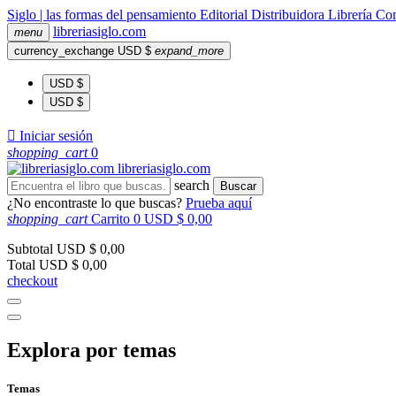
Siglo | las formas del pensamiento
Editorial
Distribuidora
Librería
Com
libreria
siglo
.com
menu
currency_exchange
USD $
expand_more
USD $
USD $

Iniciar sesión
shopping_cart
0
libreria
siglo
.com
search
Buscar
¿No encontraste lo que buscas?
Prueba aquí
shopping_cart
Carrito
0
USD $ 0,00
Subtotal
USD $ 0,00
Total
USD $ 0,00
checkout
Explora por temas
Temas