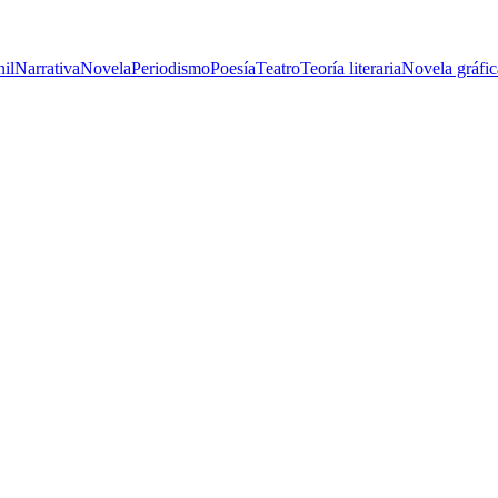
nil
Narrativa
Novela
Periodismo
Poesía
Teatro
Teoría literaria
Novela gráfic