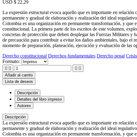
USD $ 22,29
La expresión estructural evoca aquello que es importante en relación c
permanente y gradual de elaboración y realización del ideal regulativo
Colombia es una organización en permanente transformación, y que en
constitucional. La primera parte de los escritos de este volumen, explo
concretas de protección que deben desplegar las Fuerzas Militares y ha
de precaución para contribuir a evitar los daños ambientales, bajo el r
momento de preparación, planeación, ejecución y evaluación de las op
Derecho constitucional
Derechos fundamentales
Derecho penal
Crisi
Formato:




Añadir al carrito
Lista de deseos
Descripción
Detalles del libro impreso
Autores
Descripción
La expresión estructural evoca aquello que es importante en relación c
permanente y gradual de elaboración y realización del ideal regulativo
Colombia es una organización en permanente transformación, y que en