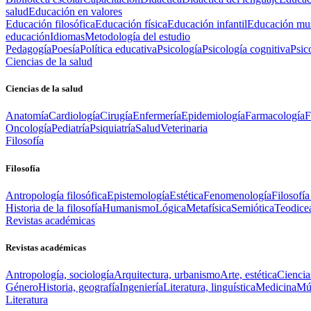
salud
Educación en valores
Educación filosófica
Educación física
Educación infantil
Educación mus
educación
Idiomas
Metodología del estudio
Pedagogía
Poesía
Política educativa
Psicología
Psicología cognitiva
Psic
Ciencias de la salud
Ciencias de la salud
Anatomía
Cardiología
Cirugía
Enfermería
Epidemiología
Farmacología
F
Oncología
Pediatría
Psiquiatría
Salud
Veterinaria
Filosofía
Filosofía
Antropología filosófica
Epistemología
Estética
Fenomenología
Filosofía
Historia de la filosofía
Humanismo
Lógica
Metafísica
Semiótica
Teodice
Revistas académicas
Revistas académicas
Antropología, sociología
Arquitectura, urbanismo
Arte, estética
Ciencia
Género
Historia, geografía
Ingeniería
Literatura, linguística
Medicina
Mús
Literatura