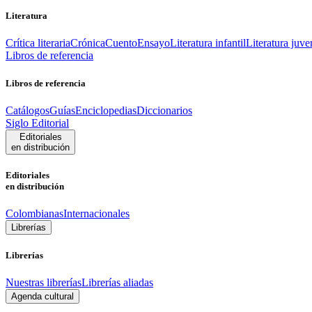
Literatura
Crítica literaria
Crónica
Cuento
Ensayo
Literatura infantil
Literatura juve
Libros de referencia
Libros de referencia
Catálogos
Guías
Enciclopedias
Diccionarios
Siglo Editorial
Editoriales
en distribución
Editoriales
en distribución
Colombianas
Internacionales
Librerías
Librerías
Nuestras librerías
Librerías aliadas
Agenda cultural