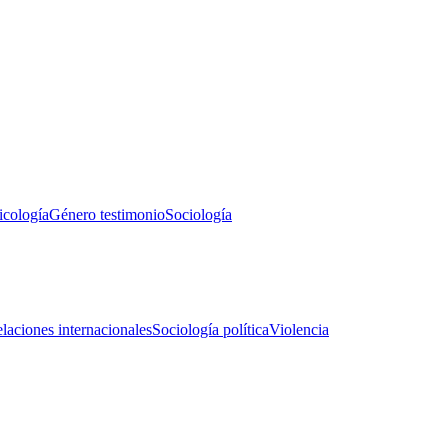
icología
Género testimonio
Sociología
laciones internacionales
Sociología política
Violencia