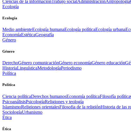
Ciencias de la información
Trabajo social
Administración
Antropología
Ecología
Ecología
Medio ambiente
Ecología humana
Ecología política
Ecología urbana
Ec
Economía
Estética
Geografía
Género
Género
Derecho
Género comunicación
Género economía
Género educación
Gén
Historia
Linguística
Metodología
Periodismo
Política
Política
Ciencia política
Derechos humanos
Economía política
Filosofía política
Psicoanálisis
Psicología
Religiones y teología
Islamismo
Religiones orientales
Filosofia de la religión
Historia de las r
Sociología
Urbanismo
Ética
Ética