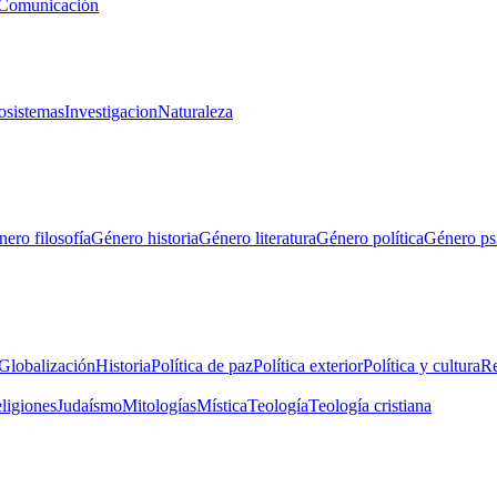
Comunicación
osistemas
Investigacion
Naturaleza
ero filosofía
Género historia
Género literatura
Género política
Género ps
Globalización
Historia
Política de paz
Política exterior
Política y cultura
Re
eligiones
Judaísmo
Mitologías
Mística
Teología
Teología cristiana