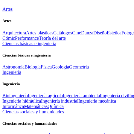
Artes
Artes
Arquitectura
Artes plásticas
Catálogos
Cine
Danza
Diseño
Estética
Fotogr
Cómic
Performance
Teoría del arte
Ciencias básicas e ingeniería
Ciencias básicas e ingeniería
Astronomía
Biología
Física
Geología
Geometría
Ingeniería
Ingeniería
Bioingeniería
Ingeniería agrícola
Ingeniería ambiental
Ingeniería civil
In
Ingeniería hidráulica
Ingeniería industrial
Ingeniería mecánica
Informática
Matemáticas
Química
Ciencias sociales y humanidades
Ciencias sociales y humanidades