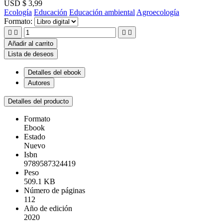
USD $ 3,99
Ecología
Educación
Educación ambiental
Agroecología
Formato:




Añadir al carrito
Lista de deseos
Detalles del ebook
Autores
Detalles del producto
Formato
Ebook
Estado
Nuevo
Isbn
9789587324419
Peso
509.1 KB
Número de páginas
112
Año de edición
2020