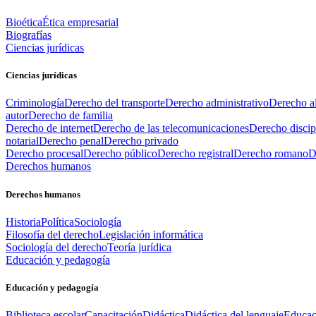
Bioética
Ética empresarial
Biografías
Ciencias jurídicas
Ciencias jurídicas
Criminología
Derecho del transporte
Derecho administrativo
Derecho al
autor
Derecho de familia
Derecho de internet
Derecho de las telecomunicaciones
Derecho discip
notarial
Derecho penal
Derecho privado
Derecho procesal
Derecho público
Derecho registral
Derecho romano
D
Derechos humanos
Derechos humanos
Historia
Política
Sociología
Filosofía del derecho
Legislación informática
Sociología del derecho
Teoría jurídica
Educación y pedagogía
Educación y pedagogía
Biblioteca escolar
Capacitación
Didáctica
Didáctica del lenguaje
Educac