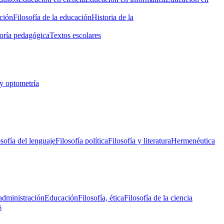
ción
Filosofía de la educación
Historia de la
oría pedagógica
Textos escolares
y optometría
osofía del lenguaje
Filosofía política
Filosofía y literatura
Hermenéutica
administración
Educación
Filosofía, ética
Filosofía de la ciencia
s