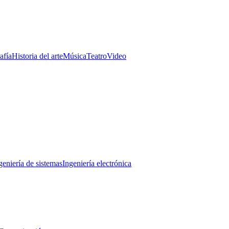
afía
Historia del arte
Música
Teatro
Video
geniería de sistemas
Ingeniería electrónica