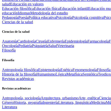
salud
Educación en valores
Educación filosófica
Educación física
Educación infantil
Educación mus
educación
Idiomas
Metodología del estudio
Pedagogía
Poesía
Política educativa
Psicología
Psicología cognitiva
Psic
Ciencias de la salud
Ciencias de la salud
Anatomía
Cardiología
Cirugía
Enfermería
Epidemiología
Farmacología
F
Oncología
Pediatría
Psiquiatría
Salud
Veterinaria
Filosofía
Filosofía
Antropología filosófica
Epistemología
Estética
Fenomenología
Filosofía
Historia de la filosofía
Humanismo
Lógica
Metafísica
Semiótica
Teodice
Revistas académicas
Revistas académicas
Antropología, sociología
Arquitectura, urbanismo
Arte, estética
Ciencia
Género
Historia, geografía
Ingeniería
Literatura, linguística
Medicina
Mús
Literatura