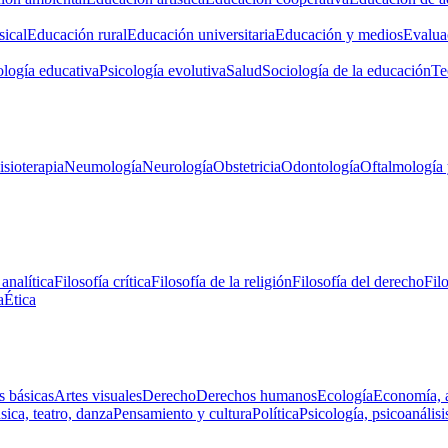
ical
Educación rural
Educación universitaria
Educación y medios
Evalua
ología educativa
Psicología evolutiva
Salud
Sociología de la educación
Te
isioterapia
Neumología
Neurología
Obstetricia
Odontología
Oftalmología 
 analítica
Filosofía crítica
Filosofía de la religión
Filosofía del derecho
Fil
a
Ética
s básicas
Artes visuales
Derecho
Derechos humanos
Ecología
Economía, 
ica, teatro, danza
Pensamiento y cultura
Política
Psicología, psicoanálisi