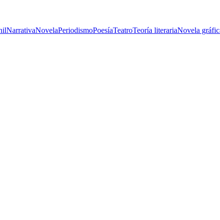
nil
Narrativa
Novela
Periodismo
Poesía
Teatro
Teoría literaria
Novela gráfic