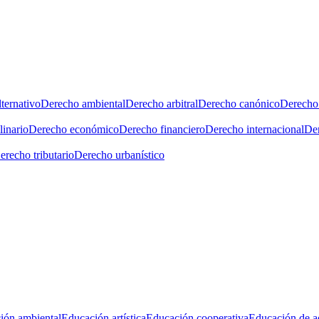
ternativo
Derecho ambiental
Derecho arbitral
Derecho canónico
Derecho 
linario
Derecho económico
Derecho financiero
Derecho internacional
Der
erecho tributario
Derecho urbanístico
ión ambiental
Educación artística
Educación cooperativa
Educación de a