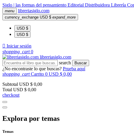
Siglo | las formas del pensamiento
Editorial
Distribuidora
Librería
Com
libreria
siglo
.com
menu
currency_exchange
USD $
expand_more
USD $
USD $

Iniciar sesión
shopping_cart
0
libreria
siglo
.com
search
Buscar
¿No encontraste lo que buscas?
Prueba aquí
shopping_cart
Carrito
0
USD $ 0,00
Subtotal
USD $ 0,00
Total
USD $ 0,00
checkout
Explora por temas
Temas