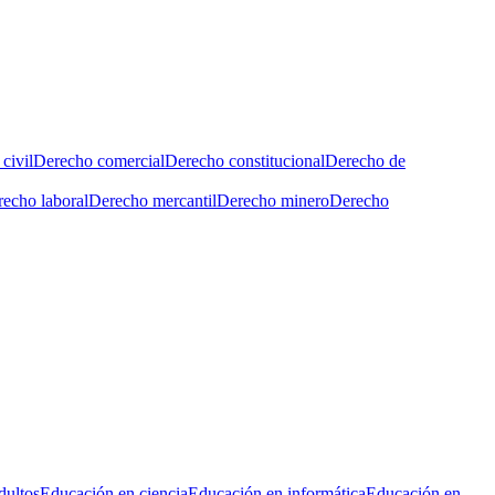
civil
Derecho comercial
Derecho constitucional
Derecho de
echo laboral
Derecho mercantil
Derecho minero
Derecho
dultos
Educación en ciencia
Educación en informática
Educación en