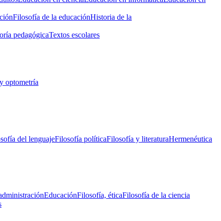
ción
Filosofía de la educación
Historia de la
oría pedagógica
Textos escolares
y optometría
osofía del lenguaje
Filosofía política
Filosofía y literatura
Hermenéutica
administración
Educación
Filosofía, ética
Filosofía de la ciencia
s