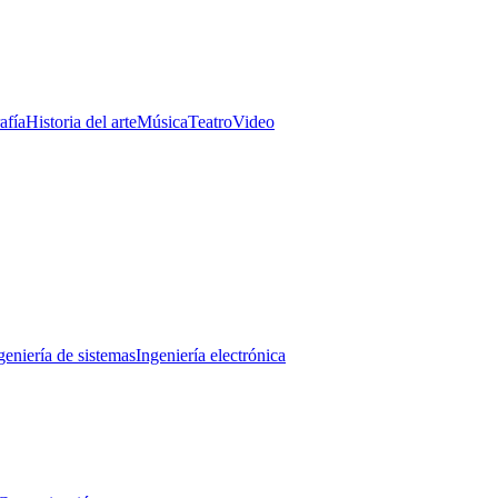
afía
Historia del arte
Música
Teatro
Video
geniería de sistemas
Ingeniería electrónica