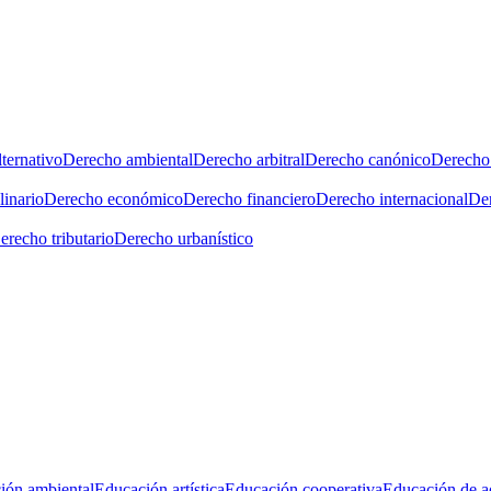
ternativo
Derecho ambiental
Derecho arbitral
Derecho canónico
Derecho 
linario
Derecho económico
Derecho financiero
Derecho internacional
Der
erecho tributario
Derecho urbanístico
ión ambiental
Educación artística
Educación cooperativa
Educación de a