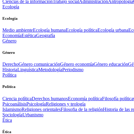
Ciencias de la información
Trabajo social
Administración
Antropología
Ecología
Ecología
Medio ambiente
Ecología humana
Ecología política
Ecología urbana
Ec
Economía
Estética
Geografía
Género
Género
Derecho
Género comunicación
Género economía
Género educación
Gén
Historia
Linguística
Metodología
Periodismo
Política
Política
Ciencia política
Derechos humanos
Economía política
Filosofía política
Psicoanálisis
Psicología
Religiones y teología
Islamismo
Religiones orientales
Filosofia de la religión
Historia de las r
Sociología
Urbanismo
Ética
Ética