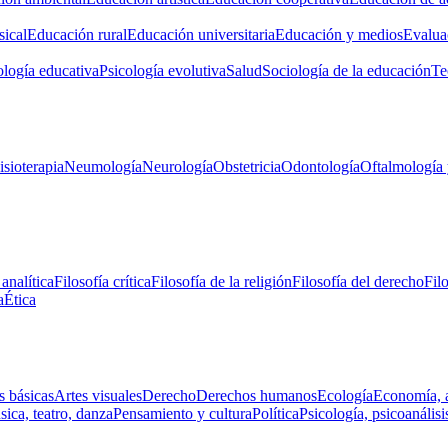
ical
Educación rural
Educación universitaria
Educación y medios
Evalua
ología educativa
Psicología evolutiva
Salud
Sociología de la educación
Te
isioterapia
Neumología
Neurología
Obstetricia
Odontología
Oftalmología 
 analítica
Filosofía crítica
Filosofía de la religión
Filosofía del derecho
Fil
a
Ética
s básicas
Artes visuales
Derecho
Derechos humanos
Ecología
Economía, 
ica, teatro, danza
Pensamiento y cultura
Política
Psicología, psicoanálisi