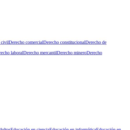
civil
Derecho comercial
Derecho constitucional
Derecho de
echo laboral
Derecho mercantil
Derecho minero
Derecho
dultos
Educación en ciencia
Educación en informática
Educación en