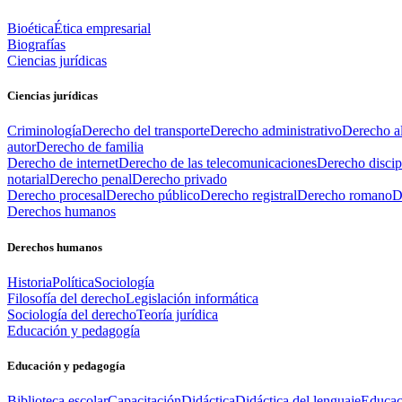
Bioética
Ética empresarial
Biografías
Ciencias jurídicas
Ciencias jurídicas
Criminología
Derecho del transporte
Derecho administrativo
Derecho al
autor
Derecho de familia
Derecho de internet
Derecho de las telecomunicaciones
Derecho discip
notarial
Derecho penal
Derecho privado
Derecho procesal
Derecho público
Derecho registral
Derecho romano
D
Derechos humanos
Derechos humanos
Historia
Política
Sociología
Filosofía del derecho
Legislación informática
Sociología del derecho
Teoría jurídica
Educación y pedagogía
Educación y pedagogía
Biblioteca escolar
Capacitación
Didáctica
Didáctica del lenguaje
Educac