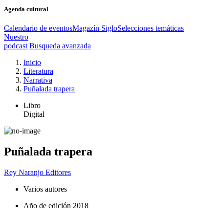
Agenda cultural
Calendario de eventos
Magazín Siglo
Selecciones temáticas
Nuestro
podcast
Busqueda avanzada
Inicio
Literatura
Narrativa
Puñalada trapera
Libro
Digital
Puñalada trapera
Rey Naranjo Editores
Varios autores
Año de edición
2018