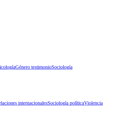
icología
Género testimonio
Sociología
laciones internacionales
Sociología política
Violencia