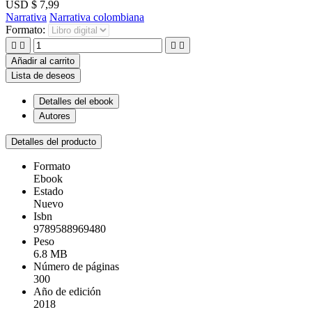
USD $ 7,99
Narrativa
Narrativa colombiana
Formato:




Añadir al carrito
Lista de deseos
Detalles del ebook
Autores
Detalles del producto
Formato
Ebook
Estado
Nuevo
Isbn
9789588969480
Peso
6.8 MB
Número de páginas
300
Año de edición
2018