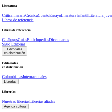
Literatura
Crítica literaria
Crónica
Cuento
Ensayo
Literatura infantil
Literatura juve
Libros de referencia
Libros de referencia
Catálogos
Guías
Enciclopedias
Diccionarios
Siglo Editorial
Editoriales
en distribución
Editoriales
en distribución
Colombianas
Internacionales
Librerías
Librerías
Nuestras librerías
Librerías aliadas
Agenda cultural