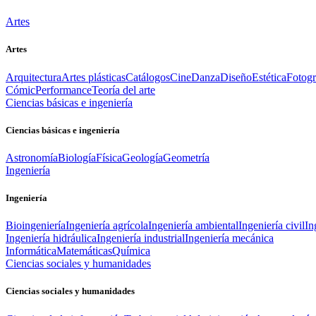
Artes
Artes
Arquitectura
Artes plásticas
Catálogos
Cine
Danza
Diseño
Estética
Fotogr
Cómic
Performance
Teoría del arte
Ciencias básicas e ingeniería
Ciencias básicas e ingeniería
Astronomía
Biología
Física
Geología
Geometría
Ingeniería
Ingeniería
Bioingeniería
Ingeniería agrícola
Ingeniería ambiental
Ingeniería civil
In
Ingeniería hidráulica
Ingeniería industrial
Ingeniería mecánica
Informática
Matemáticas
Química
Ciencias sociales y humanidades
Ciencias sociales y humanidades