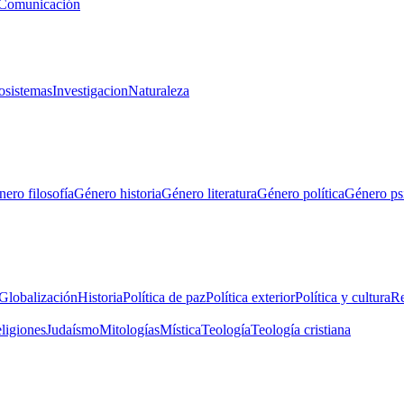
Comunicación
osistemas
Investigacion
Naturaleza
ero filosofía
Género historia
Género literatura
Género política
Género ps
Globalización
Historia
Política de paz
Política exterior
Política y cultura
Re
eligiones
Judaísmo
Mitologías
Mística
Teología
Teología cristiana