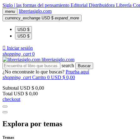
Siglo | las formas del pensamiento
Editorial
Distribuidora
Librería
Com
libreria
siglo
.com
menu
currency_exchange
USD $
expand_more
USD $
USD $

Iniciar sesión
shopping_cart
0
libreria
siglo
.com
search
Buscar
¿No encontraste lo que buscas?
Prueba aquí
shopping_cart
Carrito
0
USD $ 0,00
Subtotal
USD $ 0,00
Total
USD $ 0,00
checkout
Explora por temas
Temas