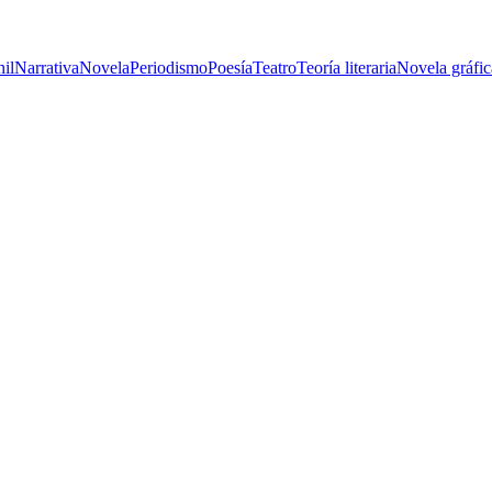
nil
Narrativa
Novela
Periodismo
Poesía
Teatro
Teoría literaria
Novela gráfic