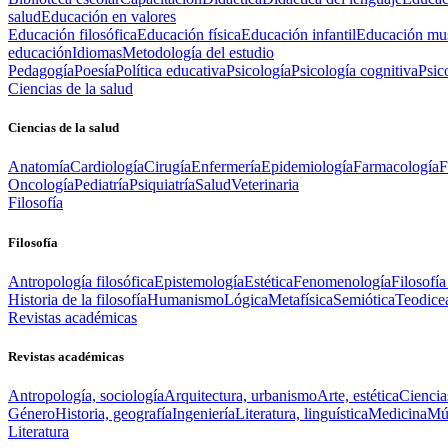
salud
Educación en valores
Educación filosófica
Educación física
Educación infantil
Educación mus
educación
Idiomas
Metodología del estudio
Pedagogía
Poesía
Política educativa
Psicología
Psicología cognitiva
Psic
Ciencias de la salud
Ciencias de la salud
Anatomía
Cardiología
Cirugía
Enfermería
Epidemiología
Farmacología
F
Oncología
Pediatría
Psiquiatría
Salud
Veterinaria
Filosofía
Filosofía
Antropología filosófica
Epistemología
Estética
Fenomenología
Filosofía
Historia de la filosofía
Humanismo
Lógica
Metafísica
Semiótica
Teodice
Revistas académicas
Revistas académicas
Antropología, sociología
Arquitectura, urbanismo
Arte, estética
Ciencia
Género
Historia, geografía
Ingeniería
Literatura, linguística
Medicina
Mús
Literatura