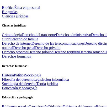
Bioética
Ética empresarial
Biografías
Ciencias jurídicas
Ciencias jurídicas
Criminología
Derecho del transporte
Derecho administrativo
Derecho al
autor
Derecho de familia
Derecho de internet
Derecho de las telecomunicaciones
Derecho discip
notarial
Derecho penal
Derecho privado
Derecho procesal
Derecho público
Derecho registral
Derecho romano
D
Derechos humanos
Derechos humanos
Historia
Política
Sociología
Filosofía del derecho
Legislación informática
Sociología del derecho
Teoría jurídica
Educación y pedagogía
Educación y pedagogía
Biblioteca escolar
Capacitación
Didáctica
Didáctica del lenguaje
Educac