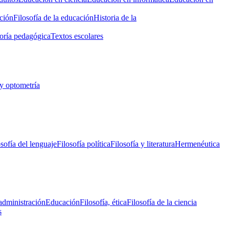
ción
Filosofía de la educación
Historia de la
oría pedagógica
Textos escolares
y optometría
osofía del lenguaje
Filosofía política
Filosofía y literatura
Hermenéutica
administración
Educación
Filosofía, ética
Filosofía de la ciencia
s