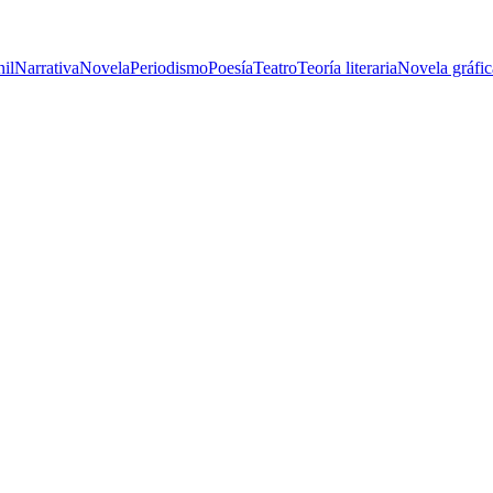
nil
Narrativa
Novela
Periodismo
Poesía
Teatro
Teoría literaria
Novela gráfic