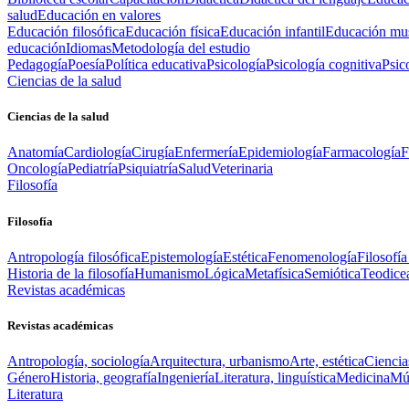
salud
Educación en valores
Educación filosófica
Educación física
Educación infantil
Educación mus
educación
Idiomas
Metodología del estudio
Pedagogía
Poesía
Política educativa
Psicología
Psicología cognitiva
Psic
Ciencias de la salud
Ciencias de la salud
Anatomía
Cardiología
Cirugía
Enfermería
Epidemiología
Farmacología
F
Oncología
Pediatría
Psiquiatría
Salud
Veterinaria
Filosofía
Filosofía
Antropología filosófica
Epistemología
Estética
Fenomenología
Filosofía
Historia de la filosofía
Humanismo
Lógica
Metafísica
Semiótica
Teodice
Revistas académicas
Revistas académicas
Antropología, sociología
Arquitectura, urbanismo
Arte, estética
Ciencia
Género
Historia, geografía
Ingeniería
Literatura, linguística
Medicina
Mús
Literatura