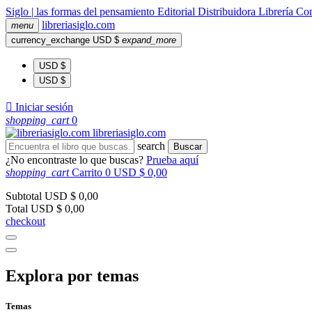
Siglo | las formas del pensamiento
Editorial
Distribuidora
Librería
Com
libreria
siglo
.com
menu
currency_exchange
USD $
expand_more
USD $
USD $

Iniciar sesión
shopping_cart
0
libreria
siglo
.com
search
Buscar
¿No encontraste lo que buscas?
Prueba aquí
shopping_cart
Carrito
0
USD $ 0,00
Subtotal
USD $ 0,00
Total
USD $ 0,00
checkout
Explora por temas
Temas