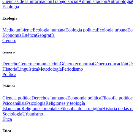
Ciencias de la información
Trabajo social
Administración
Antropología
Ecología
Ecología
Medio ambiente
Ecología humana
Ecología política
Ecología urbana
Ec
Economía
Estética
Geografía
Género
Género
Derecho
Género comunicación
Género economía
Género educación
Gén
Historia
Linguística
Metodología
Periodismo
Política
Política
Ciencia política
Derechos humanos
Economía política
Filosofía política
Psicoanálisis
Psicología
Religiones y teología
Islamismo
Religiones orientales
Filosofia de la religión
Historia de las r
Sociología
Urbanismo
Ética
Ética