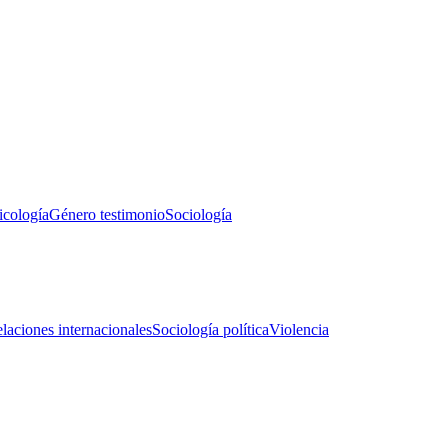
icología
Género testimonio
Sociología
laciones internacionales
Sociología política
Violencia