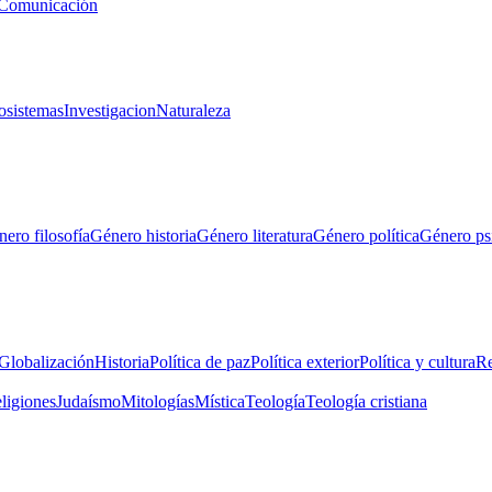
Comunicación
osistemas
Investigacion
Naturaleza
ero filosofía
Género historia
Género literatura
Género política
Género ps
Globalización
Historia
Política de paz
Política exterior
Política y cultura
Re
eligiones
Judaísmo
Mitologías
Mística
Teología
Teología cristiana