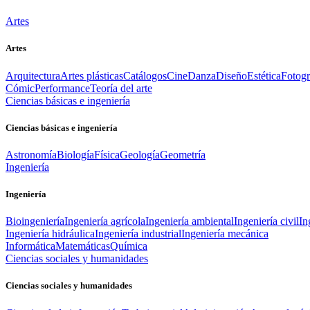
Artes
Artes
Arquitectura
Artes plásticas
Catálogos
Cine
Danza
Diseño
Estética
Fotogr
Cómic
Performance
Teoría del arte
Ciencias básicas e ingeniería
Ciencias básicas e ingeniería
Astronomía
Biología
Física
Geología
Geometría
Ingeniería
Ingeniería
Bioingeniería
Ingeniería agrícola
Ingeniería ambiental
Ingeniería civil
In
Ingeniería hidráulica
Ingeniería industrial
Ingeniería mecánica
Informática
Matemáticas
Química
Ciencias sociales y humanidades
Ciencias sociales y humanidades