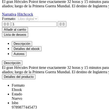
El gran Hércules Poirot tiene exactamente 32 horas y 15 minutos para 
aliados; luego de la Primera Guerra Mundial. El destino de Inglaterra 
Narrativa
Hitchcock
Formato:




Añadir al carrito
Lista de deseos
Descripción
Detalles del ebook
Autores
Descripción
El gran Hércules Poirot tiene exactamente 32 horas y 15 minutos para 
aliados; luego de la Primera Guerra Mundial. El destino de Inglaterra 
Detalles del producto
Formato
Ebook
Estado
Nuevo
Isbn
9789877445473