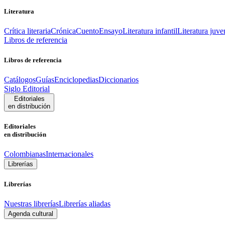
Literatura
Crítica literaria
Crónica
Cuento
Ensayo
Literatura infantil
Literatura juve
Libros de referencia
Libros de referencia
Catálogos
Guías
Enciclopedias
Diccionarios
Siglo Editorial
Editoriales
en distribución
Editoriales
en distribución
Colombianas
Internacionales
Librerías
Librerías
Nuestras librerías
Librerías aliadas
Agenda cultural