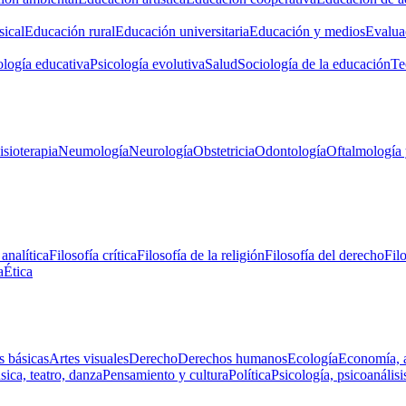
ical
Educación rural
Educación universitaria
Educación y medios
Evalua
ología educativa
Psicología evolutiva
Salud
Sociología de la educación
Te
isioterapia
Neumología
Neurología
Obstetricia
Odontología
Oftalmología 
 analítica
Filosofía crítica
Filosofía de la religión
Filosofía del derecho
Fil
a
Ética
s básicas
Artes visuales
Derecho
Derechos humanos
Ecología
Economía, 
ica, teatro, danza
Pensamiento y cultura
Política
Psicología, psicoanálisi