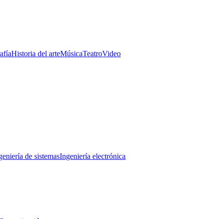
afía
Historia del arte
Música
Teatro
Video
geniería de sistemas
Ingeniería electrónica