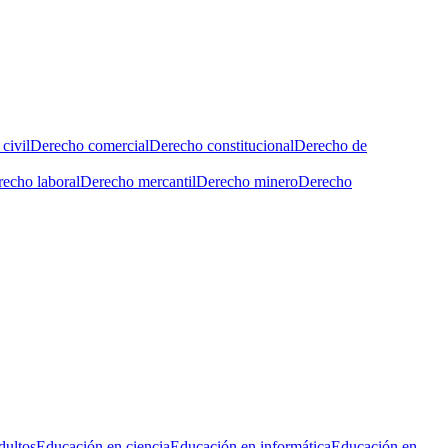
civil
Derecho comercial
Derecho constitucional
Derecho de
echo laboral
Derecho mercantil
Derecho minero
Derecho
dultos
Educación en ciencia
Educación en informática
Educación en