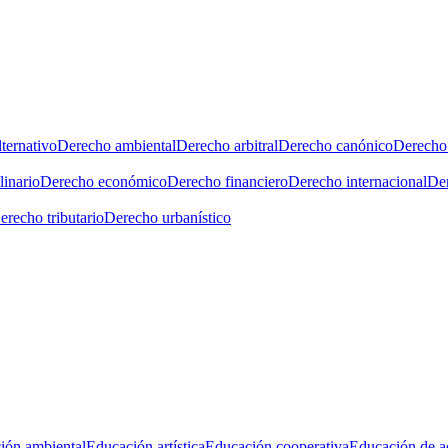
ternativo
Derecho ambiental
Derecho arbitral
Derecho canónico
Derecho 
linario
Derecho económico
Derecho financiero
Derecho internacional
Der
erecho tributario
Derecho urbanístico
ión ambiental
Educación artística
Educación cooperativa
Educación de a