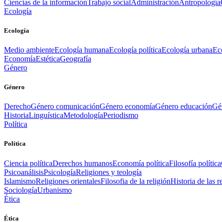
Ciencias de la información
Trabajo social
Administración
Antropología
Ecología
Ecología
Medio ambiente
Ecología humana
Ecología política
Ecología urbana
Ec
Economía
Estética
Geografía
Género
Género
Derecho
Género comunicación
Género economía
Género educación
Gén
Historia
Linguística
Metodología
Periodismo
Política
Política
Ciencia política
Derechos humanos
Economía política
Filosofía política
Psicoanálisis
Psicología
Religiones y teología
Islamismo
Religiones orientales
Filosofia de la religión
Historia de las r
Sociología
Urbanismo
Ética
Ética