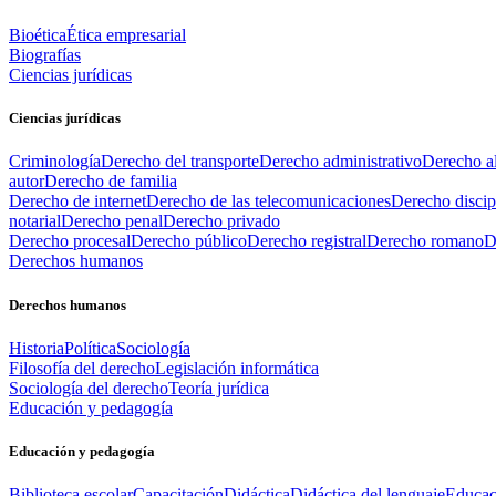
Bioética
Ética empresarial
Biografías
Ciencias jurídicas
Ciencias jurídicas
Criminología
Derecho del transporte
Derecho administrativo
Derecho al
autor
Derecho de familia
Derecho de internet
Derecho de las telecomunicaciones
Derecho discip
notarial
Derecho penal
Derecho privado
Derecho procesal
Derecho público
Derecho registral
Derecho romano
D
Derechos humanos
Derechos humanos
Historia
Política
Sociología
Filosofía del derecho
Legislación informática
Sociología del derecho
Teoría jurídica
Educación y pedagogía
Educación y pedagogía
Biblioteca escolar
Capacitación
Didáctica
Didáctica del lenguaje
Educac