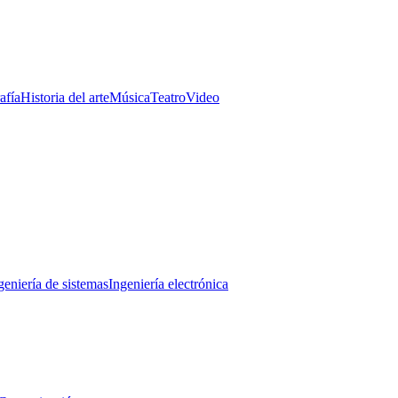
afía
Historia del arte
Música
Teatro
Video
geniería de sistemas
Ingeniería electrónica