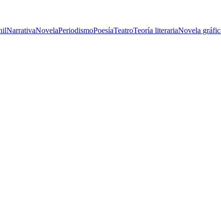
nil
Narrativa
Novela
Periodismo
Poesía
Teatro
Teoría literaria
Novela gráfic