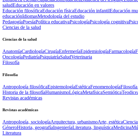
salud
Educación en valores
Educación filosófica
Educación física
Educación infantil
Educación mus
educación
Idiomas
Metodología del estudio
Pedagogía
Poesía
Política educativa
Psicología
Psicología cognitiva
Psic
Ciencias de la salud
Ciencias de la salud
Anatomía
Cardiología
Cirugía
Enfermería
Epidemiología
Farmacología
F
Oncología
Pediatría
Psiquiatría
Salud
Veterinaria
Filosofía
Filosofía
Antropología filosófica
Epistemología
Estética
Fenomenología
Filosofía
Historia de la filosofía
Humanismo
Lógica
Metafísica
Semiótica
Teodice
Revistas académicas
Revistas académicas
Antropología, sociología
Arquitectura, urbanismo
Arte, estética
Ciencia
Género
Historia, geografía
Ingeniería
Literatura, linguística
Medicina
Mús
Literatura