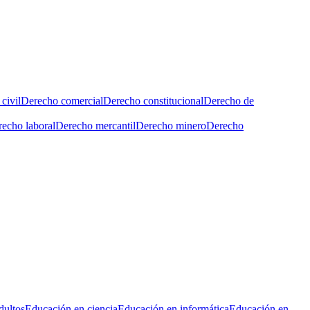
civil
Derecho comercial
Derecho constitucional
Derecho de
echo laboral
Derecho mercantil
Derecho minero
Derecho
dultos
Educación en ciencia
Educación en informática
Educación en