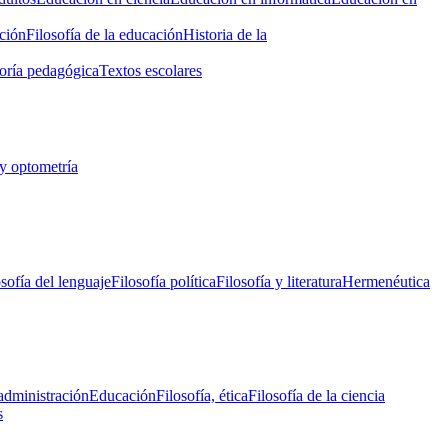
ción
Filosofía de la educación
Historia de la
oría pedagógica
Textos escolares
y optometría
osofía del lenguaje
Filosofía política
Filosofía y literatura
Hermenéutica
administración
Educación
Filosofía, ética
Filosofía de la ciencia
s