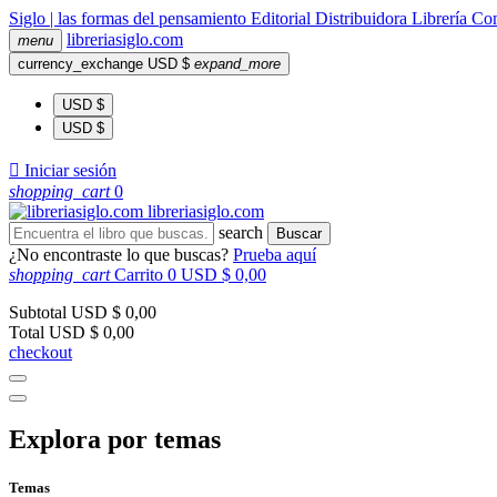
Siglo | las formas del pensamiento
Editorial
Distribuidora
Librería
Com
libreria
siglo
.com
menu
currency_exchange
USD $
expand_more
USD $
USD $

Iniciar sesión
shopping_cart
0
libreria
siglo
.com
search
Buscar
¿No encontraste lo que buscas?
Prueba aquí
shopping_cart
Carrito
0
USD $ 0,00
Subtotal
USD $ 0,00
Total
USD $ 0,00
checkout
Explora por temas
Temas