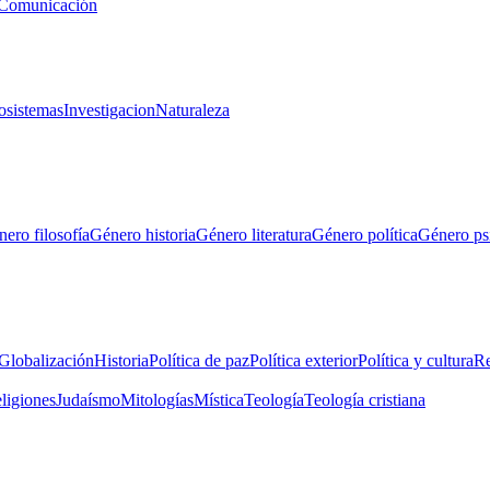
Comunicación
osistemas
Investigacion
Naturaleza
ero filosofía
Género historia
Género literatura
Género política
Género ps
Globalización
Historia
Política de paz
Política exterior
Política y cultura
Re
eligiones
Judaísmo
Mitologías
Mística
Teología
Teología cristiana