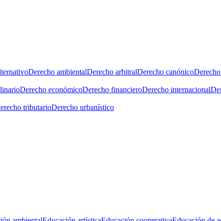
ternativo
Derecho ambiental
Derecho arbitral
Derecho canónico
Derecho 
linario
Derecho económico
Derecho financiero
Derecho internacional
Der
erecho tributario
Derecho urbanístico
ión ambiental
Educación artística
Educación cooperativa
Educación de a