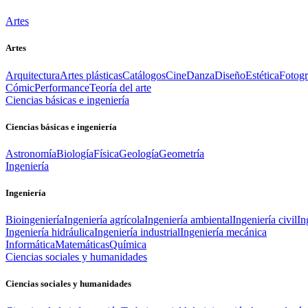
Artes
Artes
Arquitectura
Artes plásticas
Catálogos
Cine
Danza
Diseño
Estética
Fotogr
Cómic
Performance
Teoría del arte
Ciencias básicas e ingeniería
Ciencias básicas e ingeniería
Astronomía
Biología
Física
Geología
Geometría
Ingeniería
Ingeniería
Bioingeniería
Ingeniería agrícola
Ingeniería ambiental
Ingeniería civil
In
Ingeniería hidráulica
Ingeniería industrial
Ingeniería mecánica
Informática
Matemáticas
Química
Ciencias sociales y humanidades
Ciencias sociales y humanidades