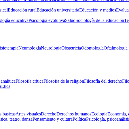
ical
Educación rural
Educación universitaria
Educación y medios
Evalua
ología educativa
Psicología evolutiva
Salud
Sociología de la educación
Te
isioterapia
Neumología
Neurología
Obstetricia
Odontología
Oftalmología 
 analítica
Filosofía crítica
Filosofía de la religión
Filosofía del derecho
Fil
a
Ética
s básicas
Artes visuales
Derecho
Derechos humanos
Ecología
Economía, 
ica, teatro, danza
Pensamiento y cultura
Política
Psicología, psicoanálisi