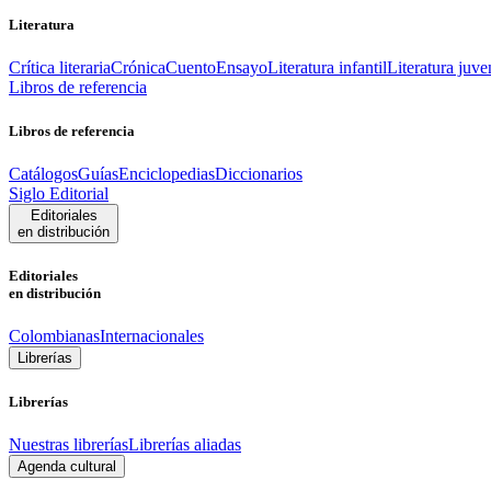
Literatura
Crítica literaria
Crónica
Cuento
Ensayo
Literatura infantil
Literatura juve
Libros de referencia
Libros de referencia
Catálogos
Guías
Enciclopedias
Diccionarios
Siglo Editorial
Editoriales
en distribución
Editoriales
en distribución
Colombianas
Internacionales
Librerías
Librerías
Nuestras librerías
Librerías aliadas
Agenda cultural