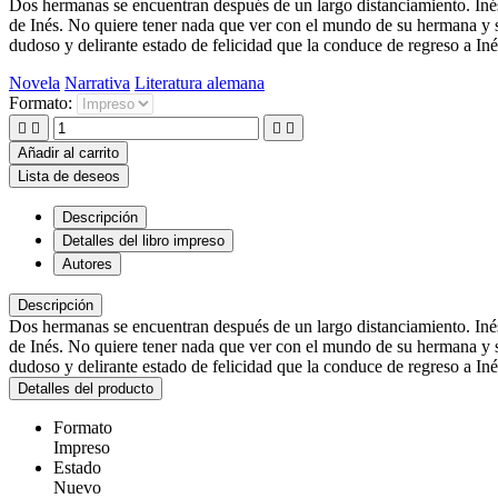
Dos hermanas se encuentran después de un largo distanciamiento. Inés,
de Inés. No quiere tener nada que ver con el mundo de su hermana y s
dudoso y delirante estado de felicidad que la conduce de regreso a I
Novela
Narrativa
Literatura alemana
Formato:




Añadir al carrito
Lista de deseos
Descripción
Detalles del libro impreso
Autores
Descripción
Dos hermanas se encuentran después de un largo distanciamiento. Inés,
de Inés. No quiere tener nada que ver con el mundo de su hermana y s
dudoso y delirante estado de felicidad que la conduce de regreso a I
Detalles del producto
Formato
Impreso
Estado
Nuevo