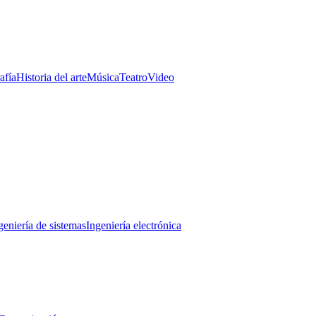
afía
Historia del arte
Música
Teatro
Video
geniería de sistemas
Ingeniería electrónica