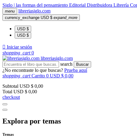
Siglo | las formas del pensamiento
Editorial
Distribuidora
Librería
Com
libreria
siglo
.com
menu
currency_exchange
USD $
expand_more
USD $
USD $

Iniciar sesión
shopping_cart
0
libreria
siglo
.com
search
Buscar
¿No encontraste lo que buscas?
Prueba aquí
shopping_cart
Carrito
0
USD $ 0,00
Subtotal
USD $ 0,00
Total
USD $ 0,00
checkout
Explora por temas
Temas