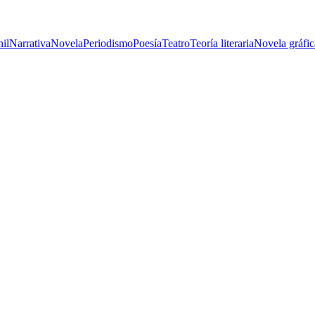
nil
Narrativa
Novela
Periodismo
Poesía
Teatro
Teoría literaria
Novela gráfic