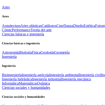
Artes
Artes
Arquitectura
Artes plásticas
Catálogos
Cine
Danza
Diseño
Estética
Fotogr
Cómic
Performance
Teoría del arte
Ciencias básicas e ingeniería
Ciencias básicas e ingeniería
Astronomía
Biología
Física
Geología
Geometría
Ingeniería
Ingeniería
Bioingeniería
Ingeniería agrícola
Ingeniería ambiental
Ingeniería civil
In
Ingeniería hidráulica
Ingeniería industrial
Ingeniería mecánica
Informática
Matemáticas
Química
Ciencias sociales y humanidades
Ciencias sociales y humanidades