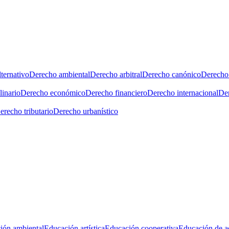
ternativo
Derecho ambiental
Derecho arbitral
Derecho canónico
Derecho 
linario
Derecho económico
Derecho financiero
Derecho internacional
Der
erecho tributario
Derecho urbanístico
ión ambiental
Educación artística
Educación cooperativa
Educación de a