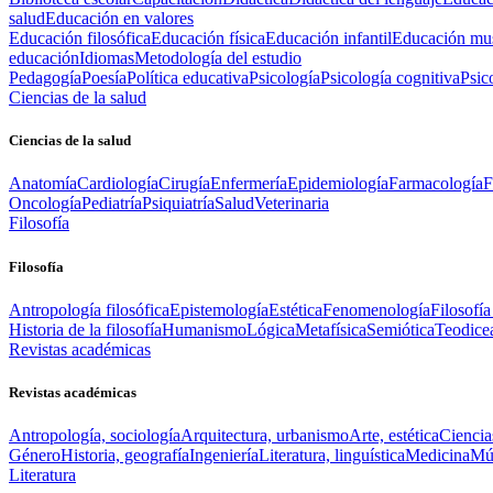
salud
Educación en valores
Educación filosófica
Educación física
Educación infantil
Educación mus
educación
Idiomas
Metodología del estudio
Pedagogía
Poesía
Política educativa
Psicología
Psicología cognitiva
Psic
Ciencias de la salud
Ciencias de la salud
Anatomía
Cardiología
Cirugía
Enfermería
Epidemiología
Farmacología
F
Oncología
Pediatría
Psiquiatría
Salud
Veterinaria
Filosofía
Filosofía
Antropología filosófica
Epistemología
Estética
Fenomenología
Filosofía
Historia de la filosofía
Humanismo
Lógica
Metafísica
Semiótica
Teodice
Revistas académicas
Revistas académicas
Antropología, sociología
Arquitectura, urbanismo
Arte, estética
Ciencia
Género
Historia, geografía
Ingeniería
Literatura, linguística
Medicina
Mús
Literatura