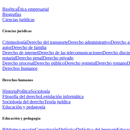
Bioética
Ética empresarial
Biografías
Ciencias jurídicas
Ciencias jurídicas
Criminología
Derecho del transporte
Derecho administrativo
Derecho al
autor
Derecho de familia
Derecho de internet
Derecho de las telecomunicaciones
Derecho discip
notarial
Derecho penal
Derecho privado
Derecho procesal
Derecho público
Derecho registral
Derecho romano
D
Derechos humanos
Derechos humanos
Historia
Política
Sociología
Filosofía del derecho
Legislación informática
Sociología del derecho
Teoría jurídica
Educación y pedagogía
Educación y pedagogía
Biblioteca escolar
Capacitación
Didáctica
Didáctica del lenguaje
Educac