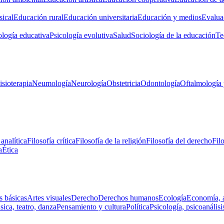
ical
Educación rural
Educación universitaria
Educación y medios
Evalua
ología educativa
Psicología evolutiva
Salud
Sociología de la educación
Te
isioterapia
Neumología
Neurología
Obstetricia
Odontología
Oftalmología 
 analítica
Filosofía crítica
Filosofía de la religión
Filosofía del derecho
Fil
a
Ética
s básicas
Artes visuales
Derecho
Derechos humanos
Ecología
Economía, 
ica, teatro, danza
Pensamiento y cultura
Política
Psicología, psicoanálisi