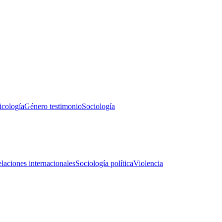
icología
Género testimonio
Sociología
laciones internacionales
Sociología política
Violencia