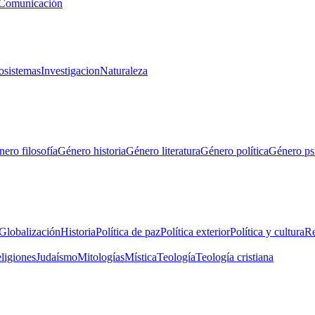
Comunicación
osistemas
Investigacion
Naturaleza
ero filosofía
Género historia
Género literatura
Género política
Género ps
Globalización
Historia
Política de paz
Política exterior
Política y cultura
Re
eligiones
Judaísmo
Mitologías
Mística
Teología
Teología cristiana