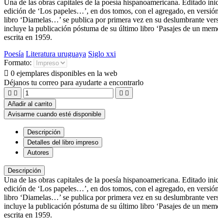
Una de las obras capitales de la poesía hispanoamericana. Editado in
edición de ‘Los papeles…’, en dos tomos, con el agregado, en versión r
libro ‘Diamelas…’ se publica por primera vez en su deslumbrante versi
incluye la publicación póstuma de su último libro ‘Pasajes de un mem
escrita en 1959.
Poesía
Literatura uruguaya
Siglo xxi
Formato:

0 ejemplares disponibles en la web
Déjanos tu correo para ayudarte a encontrarlo




Añadir al carrito
Avisarme cuando esté disponible
Descripción
Detalles del libro impreso
Autores
Descripción
Una de las obras capitales de la poesía hispanoamericana. Editado in
edición de ‘Los papeles…’, en dos tomos, con el agregado, en versión r
libro ‘Diamelas…’ se publica por primera vez en su deslumbrante versi
incluye la publicación póstuma de su último libro ‘Pasajes de un mem
escrita en 1959.