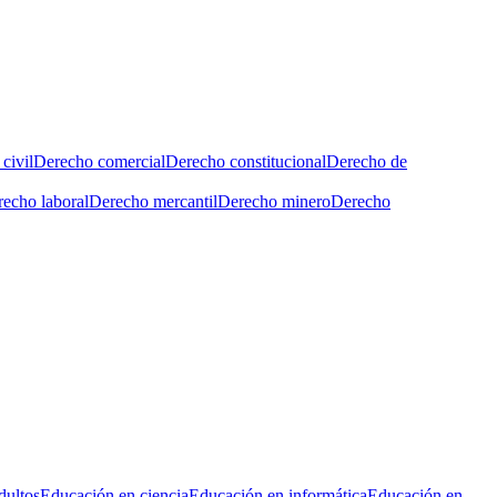
civil
Derecho comercial
Derecho constitucional
Derecho de
echo laboral
Derecho mercantil
Derecho minero
Derecho
dultos
Educación en ciencia
Educación en informática
Educación en