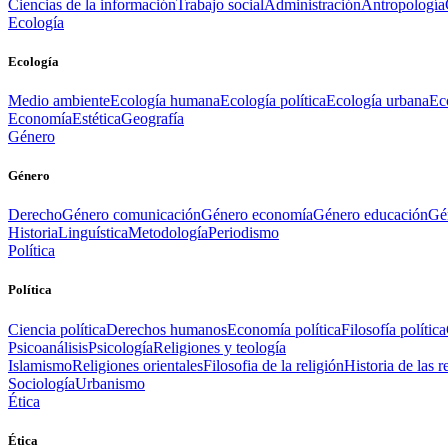
Ciencias de la información
Trabajo social
Administración
Antropología
Ecología
Ecología
Medio ambiente
Ecología humana
Ecología política
Ecología urbana
Ec
Economía
Estética
Geografía
Género
Género
Derecho
Género comunicación
Género economía
Género educación
Gén
Historia
Linguística
Metodología
Periodismo
Política
Política
Ciencia política
Derechos humanos
Economía política
Filosofía política
Psicoanálisis
Psicología
Religiones y teología
Islamismo
Religiones orientales
Filosofia de la religión
Historia de las r
Sociología
Urbanismo
Ética
Ética