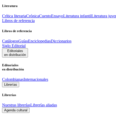
Literatura
Crítica literaria
Crónica
Cuento
Ensayo
Literatura infantil
Literatura juve
Libros de referencia
Libros de referencia
Catálogos
Guías
Enciclopedias
Diccionarios
Siglo Editorial
Editoriales
en distribución
Editoriales
en distribución
Colombianas
Internacionales
Librerías
Librerías
Nuestras librerías
Librerías aliadas
Agenda cultural