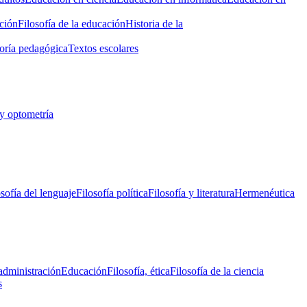
ción
Filosofía de la educación
Historia de la
oría pedagógica
Textos escolares
y optometría
osofía del lenguaje
Filosofía política
Filosofía y literatura
Hermenéutica
administración
Educación
Filosofía, ética
Filosofía de la ciencia
s