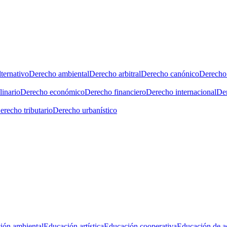
ternativo
Derecho ambiental
Derecho arbitral
Derecho canónico
Derecho 
linario
Derecho económico
Derecho financiero
Derecho internacional
Der
erecho tributario
Derecho urbanístico
ión ambiental
Educación artística
Educación cooperativa
Educación de a