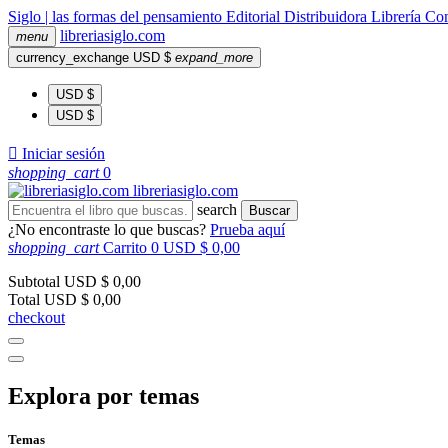
Siglo | las formas del pensamiento
Editorial
Distribuidora
Librería
Com
libreria
siglo
.com
menu
currency_exchange
USD $
expand_more
USD $
USD $

Iniciar sesión
shopping_cart
0
libreria
siglo
.com
search
Buscar
¿No encontraste lo que buscas?
Prueba aquí
shopping_cart
Carrito
0
USD $ 0,00
Subtotal
USD $ 0,00
Total
USD $ 0,00
checkout
Explora por temas
Temas