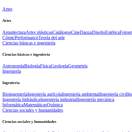
Artes
Artes
Arquitectura
Artes plásticas
Catálogos
Cine
Danza
Diseño
Estética
Fotogr
Cómic
Performance
Teoría del arte
Ciencias básicas e ingeniería
Ciencias básicas e ingeniería
Astronomía
Biología
Física
Geología
Geometría
Ingeniería
Ingeniería
Bioingeniería
Ingeniería agrícola
Ingeniería ambiental
Ingeniería civil
In
Ingeniería hidráulica
Ingeniería industrial
Ingeniería mecánica
Informática
Matemáticas
Química
Ciencias sociales y humanidades
Ciencias sociales y humanidades