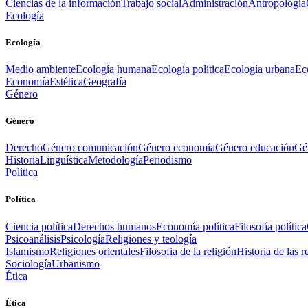
Ciencias de la información
Trabajo social
Administración
Antropología
Ecología
Ecología
Medio ambiente
Ecología humana
Ecología política
Ecología urbana
Ec
Economía
Estética
Geografía
Género
Género
Derecho
Género comunicación
Género economía
Género educación
Gén
Historia
Linguística
Metodología
Periodismo
Política
Política
Ciencia política
Derechos humanos
Economía política
Filosofía política
Psicoanálisis
Psicología
Religiones y teología
Islamismo
Religiones orientales
Filosofia de la religión
Historia de las r
Sociología
Urbanismo
Ética
Ética