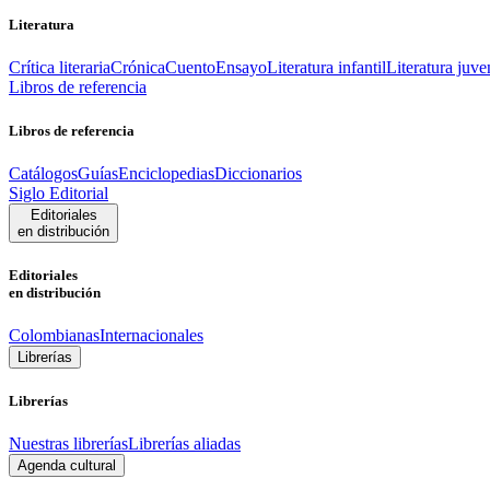
Literatura
Crítica literaria
Crónica
Cuento
Ensayo
Literatura infantil
Literatura juve
Libros de referencia
Libros de referencia
Catálogos
Guías
Enciclopedias
Diccionarios
Siglo Editorial
Editoriales
en distribución
Editoriales
en distribución
Colombianas
Internacionales
Librerías
Librerías
Nuestras librerías
Librerías aliadas
Agenda cultural