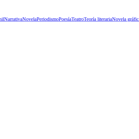
nil
Narrativa
Novela
Periodismo
Poesía
Teatro
Teoría literaria
Novela gráfic