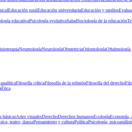
ical
Educación rural
Educación universitaria
Educación y medios
Evalua
ología educativa
Psicología evolutiva
Salud
Sociología de la educación
Te
isioterapia
Neumología
Neurología
Obstetricia
Odontología
Oftalmología 
 analítica
Filosofía crítica
Filosofía de la religión
Filosofía del derecho
Fil
a
Ética
s básicas
Artes visuales
Derecho
Derechos humanos
Ecología
Economía, 
ica, teatro, danza
Pensamiento y cultura
Política
Psicología, psicoanálisi