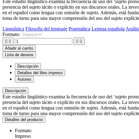
Este estudio lingüístico examina la frecuencia de uso del ‘sujeto pro
presencia del sujeto tácito o explícito en sus discursos orales. La inv
en el español como lengua con omisión de sujeto. Además, está fund
toma de turno para una mayor comprensión del uso del sujeto explícit
Linguística
Filosofía del lenguaje
Pragmática
Lengua española
Anális
Formato:




Añadir al carrito
Lista de deseos
Descripción
Detalles del libro impreso
Autores
Descripción
Este estudio lingüístico examina la frecuencia de uso del ‘sujeto pro
presencia del sujeto tácito o explícito en sus discursos orales. La inv
en el español como lengua con omisión de sujeto. Además, está fund
toma de turno para una mayor comprensión del uso del sujeto explícit
Detalles del producto
Formato
Impreso