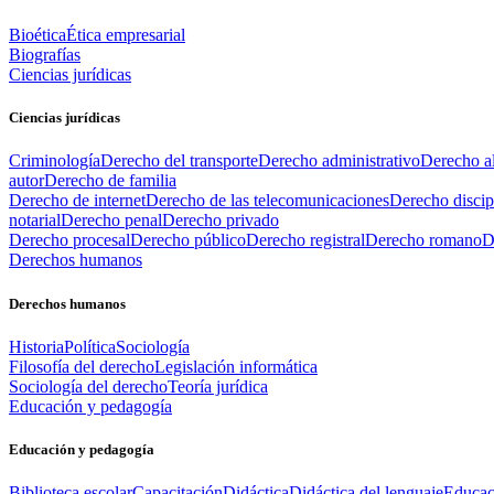
Bioética
Ética empresarial
Biografías
Ciencias jurídicas
Ciencias jurídicas
Criminología
Derecho del transporte
Derecho administrativo
Derecho al
autor
Derecho de familia
Derecho de internet
Derecho de las telecomunicaciones
Derecho discip
notarial
Derecho penal
Derecho privado
Derecho procesal
Derecho público
Derecho registral
Derecho romano
D
Derechos humanos
Derechos humanos
Historia
Política
Sociología
Filosofía del derecho
Legislación informática
Sociología del derecho
Teoría jurídica
Educación y pedagogía
Educación y pedagogía
Biblioteca escolar
Capacitación
Didáctica
Didáctica del lenguaje
Educac