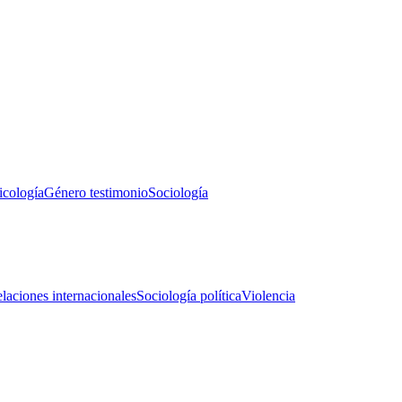
icología
Género testimonio
Sociología
laciones internacionales
Sociología política
Violencia