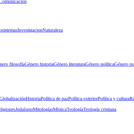
Comunicación
osistemas
Investigacion
Naturaleza
ero filosofía
Género historia
Género literatura
Género política
Género ps
Globalización
Historia
Política de paz
Política exterior
Política y cultura
Re
eligiones
Judaísmo
Mitologías
Mística
Teología
Teología cristiana