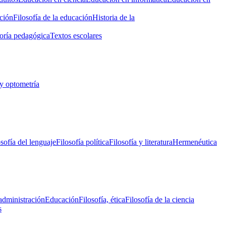
ción
Filosofía de la educación
Historia de la
oría pedagógica
Textos escolares
y optometría
osofía del lenguaje
Filosofía política
Filosofía y literatura
Hermenéutica
administración
Educación
Filosofía, ética
Filosofía de la ciencia
s