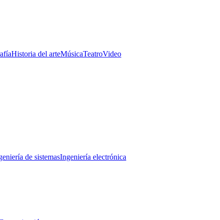
afía
Historia del arte
Música
Teatro
Video
geniería de sistemas
Ingeniería electrónica