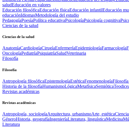
salud
Educación en valores
Educación filosófica
Educación física
Educación infantil
Educación mus
educación
Idiomas
Metodología del estudio
Pedagogía
Poesía
Política educativa
Psicología
Psicología cognitiva
Psic
Ciencias de la salud
Ciencias de la salud
Anatomía
Cardiología
Cirugía
Enfermería
Epidemiología
Farmacología
F
Oncología
Pediatría
Psiquiatría
Salud
Veterinaria
Filosofía
Filosofía
Antropología filosófica
Epistemología
Estética
Fenomenología
Filosofía
Historia de la filosofía
Humanismo
Lógica
Metafísica
Semiótica
Teodice
Revistas académicas
Revistas académicas
Antropología, sociología
Arquitectura, urbanismo
Arte, estética
Ciencia
Género
Historia, geografía
Ingeniería
Literatura, linguística
Medicina
Mús
Literatura