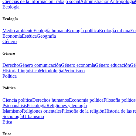
Ciencias de la información
Trabajo social
Administración
Antropología
Ecología
Ecología
Medio ambiente
Ecología humana
Ecología política
Ecología urbana
Ec
Economía
Estética
Geografía
Género
Género
Derecho
Género comunicación
Género economía
Género educación
Gén
Historia
Linguística
Metodología
Periodismo
Política
Política
Ciencia política
Derechos humanos
Economía política
Filosofía política
Psicoanálisis
Psicología
Religiones y teología
Islamismo
Religiones orientales
Filosofia de la religión
Historia de las r
Sociología
Urbanismo
Ética
Ética