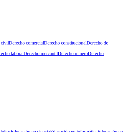
civil
Derecho comercial
Derecho constitucional
Derecho de
echo laboral
Derecho mercantil
Derecho minero
Derecho
dultos
Educación en ciencia
Educación en informática
Educación en