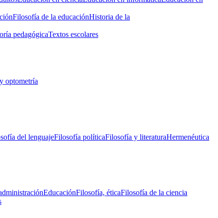
ción
Filosofía de la educación
Historia de la
oría pedagógica
Textos escolares
y optometría
osofía del lenguaje
Filosofía política
Filosofía y literatura
Hermenéutica
administración
Educación
Filosofía, ética
Filosofía de la ciencia
s