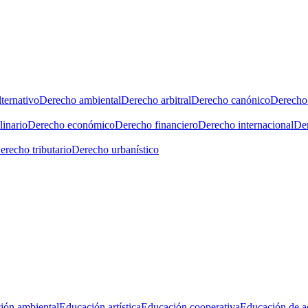
ternativo
Derecho ambiental
Derecho arbitral
Derecho canónico
Derecho 
linario
Derecho económico
Derecho financiero
Derecho internacional
Der
erecho tributario
Derecho urbanístico
ión ambiental
Educación artística
Educación cooperativa
Educación de a