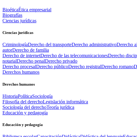
Bioética
Ética empresarial
Biografías
Ciencias jurídicas
Ciencias jurídicas
Criminología
Derecho del transporte
Derecho administrativo
Derecho al
autor
Derecho de familia
Derecho de internet
Derecho de las telecomunicaciones
Derecho discip
notarial
Derecho penal
Derecho privado
Derecho procesal
Derecho público
Derecho registral
Derecho romano
D
Derechos humanos
Derechos humanos
Historia
Política
Sociología
Filosofía del derecho
Legislación informática
Sociología del derecho
Teoría jurídica
Educación y pedagogía
Educación y pedagogía
Biblioteca escolar
Capacitación
Didáctica
Didáctica del lenguaje
Educac