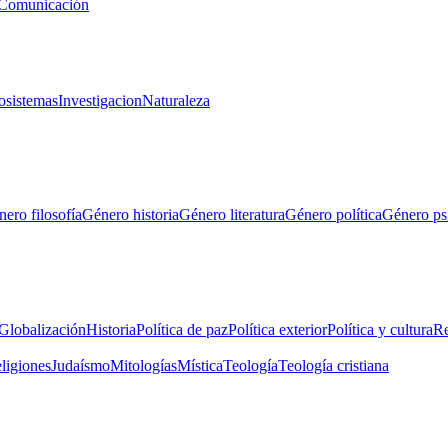
Comunicación
osistemas
Investigacion
Naturaleza
ero filosofía
Género historia
Género literatura
Género política
Género ps
Globalización
Historia
Política de paz
Política exterior
Política y cultura
Re
eligiones
Judaísmo
Mitologías
Mística
Teología
Teología cristiana