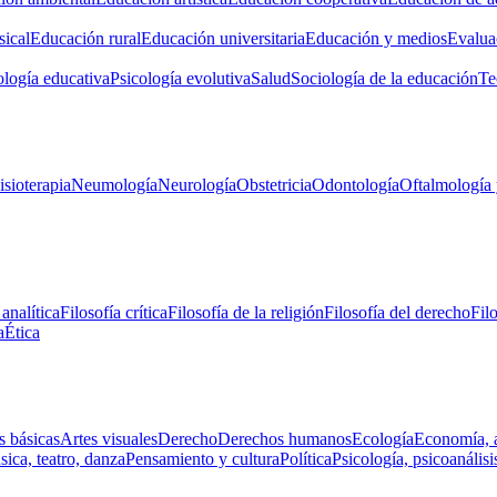
ical
Educación rural
Educación universitaria
Educación y medios
Evalua
ología educativa
Psicología evolutiva
Salud
Sociología de la educación
Te
isioterapia
Neumología
Neurología
Obstetricia
Odontología
Oftalmología 
 analítica
Filosofía crítica
Filosofía de la religión
Filosofía del derecho
Fil
a
Ética
s básicas
Artes visuales
Derecho
Derechos humanos
Ecología
Economía, 
ica, teatro, danza
Pensamiento y cultura
Política
Psicología, psicoanálisi