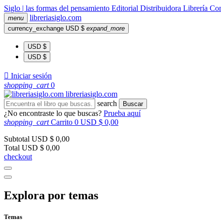
Siglo | las formas del pensamiento
Editorial
Distribuidora
Librería
Com
libreria
siglo
.com
menu
currency_exchange
USD $
expand_more
USD $
USD $

Iniciar sesión
shopping_cart
0
libreria
siglo
.com
search
Buscar
¿No encontraste lo que buscas?
Prueba aquí
shopping_cart
Carrito
0
USD $ 0,00
Subtotal
USD $ 0,00
Total
USD $ 0,00
checkout
Explora por temas
Temas