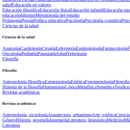
salud
Educación en valores
Educación filosófica
Educación física
Educación infantil
Educación mus
educación
Idiomas
Metodología del estudio
Pedagogía
Poesía
Política educativa
Psicología
Psicología cognitiva
Psic
Ciencias de la salud
Ciencias de la salud
Anatomía
Cardiología
Cirugía
Enfermería
Epidemiología
Farmacología
F
Oncología
Pediatría
Psiquiatría
Salud
Veterinaria
Filosofía
Filosofía
Antropología filosófica
Epistemología
Estética
Fenomenología
Filosofía
Historia de la filosofía
Humanismo
Lógica
Metafísica
Semiótica
Teodice
Revistas académicas
Revistas académicas
Antropología, sociología
Arquitectura, urbanismo
Arte, estética
Ciencia
Género
Historia, geografía
Ingeniería
Literatura, linguística
Medicina
Mús
Literatura