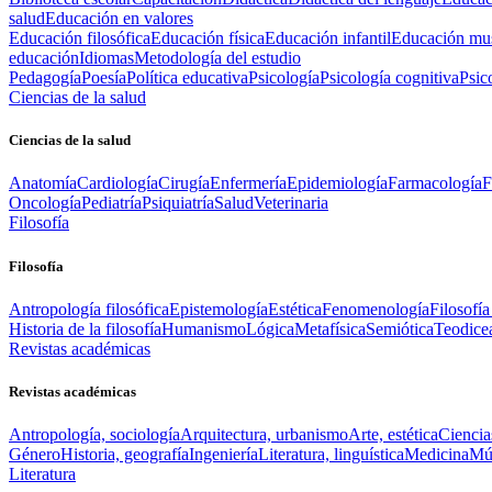
salud
Educación en valores
Educación filosófica
Educación física
Educación infantil
Educación mus
educación
Idiomas
Metodología del estudio
Pedagogía
Poesía
Política educativa
Psicología
Psicología cognitiva
Psic
Ciencias de la salud
Ciencias de la salud
Anatomía
Cardiología
Cirugía
Enfermería
Epidemiología
Farmacología
F
Oncología
Pediatría
Psiquiatría
Salud
Veterinaria
Filosofía
Filosofía
Antropología filosófica
Epistemología
Estética
Fenomenología
Filosofía
Historia de la filosofía
Humanismo
Lógica
Metafísica
Semiótica
Teodice
Revistas académicas
Revistas académicas
Antropología, sociología
Arquitectura, urbanismo
Arte, estética
Ciencia
Género
Historia, geografía
Ingeniería
Literatura, linguística
Medicina
Mús
Literatura