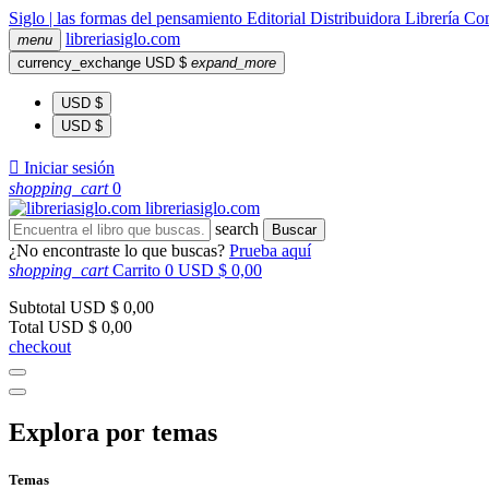
Siglo | las formas del pensamiento
Editorial
Distribuidora
Librería
Com
libreria
siglo
.com
menu
currency_exchange
USD $
expand_more
USD $
USD $

Iniciar sesión
shopping_cart
0
libreria
siglo
.com
search
Buscar
¿No encontraste lo que buscas?
Prueba aquí
shopping_cart
Carrito
0
USD $ 0,00
Subtotal
USD $ 0,00
Total
USD $ 0,00
checkout
Explora por temas
Temas