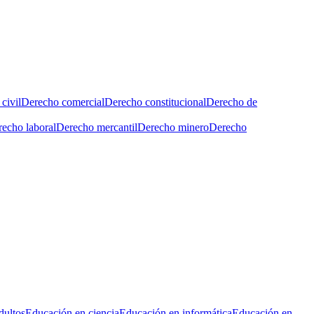
civil
Derecho comercial
Derecho constitucional
Derecho de
echo laboral
Derecho mercantil
Derecho minero
Derecho
dultos
Educación en ciencia
Educación en informática
Educación en