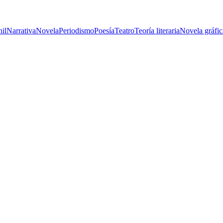
nil
Narrativa
Novela
Periodismo
Poesía
Teatro
Teoría literaria
Novela gráfic