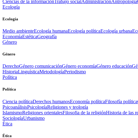
Ciencias de la información
Trabajo social
Administración
Antropología
Ecología
Ecología
Medio ambiente
Ecología humana
Ecología política
Ecología urbana
Ec
Economía
Estética
Geografía
Género
Género
Derecho
Género comunicación
Género economía
Género educación
Gén
Historia
Linguística
Metodología
Periodismo
Política
Política
Ciencia política
Derechos humanos
Economía política
Filosofía política
Psicoanálisis
Psicología
Religiones y teología
Islamismo
Religiones orientales
Filosofia de la religión
Historia de las r
Sociología
Urbanismo
Ética
Ética