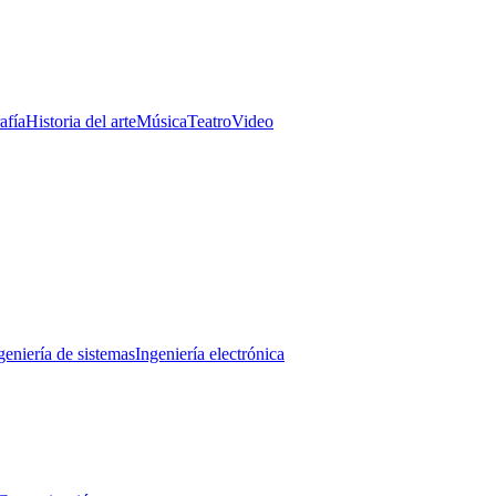
afía
Historia del arte
Música
Teatro
Video
geniería de sistemas
Ingeniería electrónica