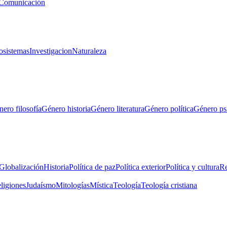
Comunicación
osistemas
Investigacion
Naturaleza
ero filosofía
Género historia
Género literatura
Género política
Género ps
Globalización
Historia
Política de paz
Política exterior
Política y cultura
Re
eligiones
Judaísmo
Mitologías
Mística
Teología
Teología cristiana