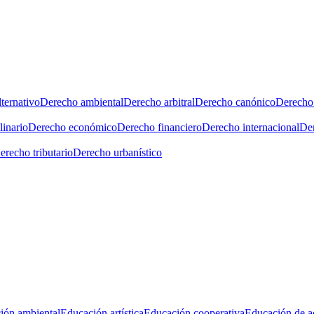
ternativo
Derecho ambiental
Derecho arbitral
Derecho canónico
Derecho 
linario
Derecho económico
Derecho financiero
Derecho internacional
Der
erecho tributario
Derecho urbanístico
ión ambiental
Educación artística
Educación cooperativa
Educación de a