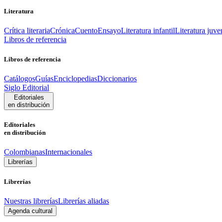
Literatura
Crítica literaria
Crónica
Cuento
Ensayo
Literatura infantil
Literatura juve
Libros de referencia
Libros de referencia
Catálogos
Guías
Enciclopedias
Diccionarios
Siglo Editorial
Editoriales
en distribución
Editoriales
en distribución
Colombianas
Internacionales
Librerías
Librerías
Nuestras librerías
Librerías aliadas
Agenda cultural