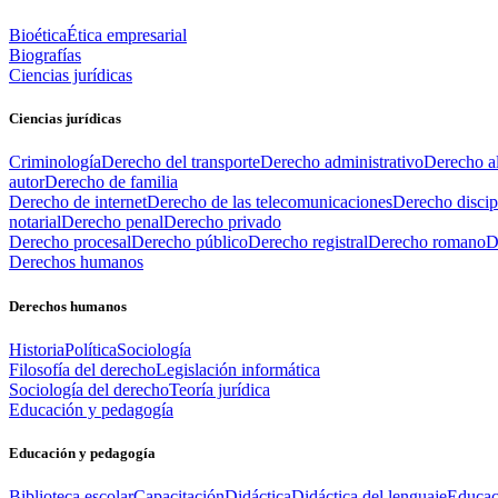
Bioética
Ética empresarial
Biografías
Ciencias jurídicas
Ciencias jurídicas
Criminología
Derecho del transporte
Derecho administrativo
Derecho al
autor
Derecho de familia
Derecho de internet
Derecho de las telecomunicaciones
Derecho discip
notarial
Derecho penal
Derecho privado
Derecho procesal
Derecho público
Derecho registral
Derecho romano
D
Derechos humanos
Derechos humanos
Historia
Política
Sociología
Filosofía del derecho
Legislación informática
Sociología del derecho
Teoría jurídica
Educación y pedagogía
Educación y pedagogía
Biblioteca escolar
Capacitación
Didáctica
Didáctica del lenguaje
Educac