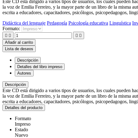
Este CD está dirigido a varios tipos de usuarios, los cuales pueden h
la voz de Emilia Ferreiro, y la mayor parte de un libro de la misma au
escrita a educadores, capacitadores, psicólogos, psicopedagogos, lingü
Didáctica del lenguaje
Pedagogía
Psicología educativa
Linguística
In
Formato:




Añadir al carrito
Lista de deseos
Descripción
Detalles del libro impreso
Autores
Descripción
Este CD está dirigido a varios tipos de usuarios, los cuales pueden h
la voz de Emilia Ferreiro, y la mayor parte de un libro de la misma au
escrita a educadores, capacitadores, psicólogos, psicopedagogos, lingü
Detalles del producto
Formato
Impreso
Estado
Nuevo