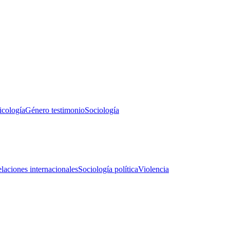
icología
Género testimonio
Sociología
laciones internacionales
Sociología política
Violencia