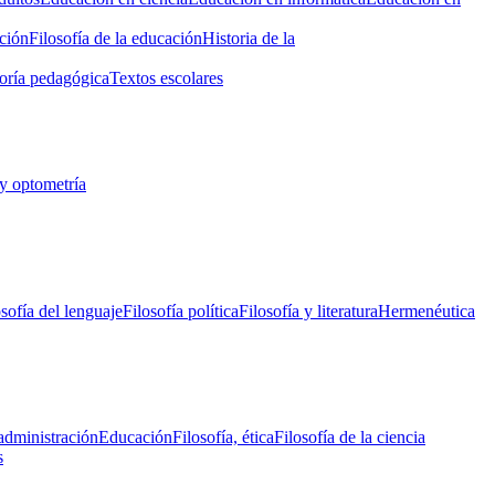
ción
Filosofía de la educación
Historia de la
oría pedagógica
Textos escolares
y optometría
osofía del lenguaje
Filosofía política
Filosofía y literatura
Hermenéutica
administración
Educación
Filosofía, ética
Filosofía de la ciencia
s