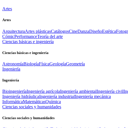
Artes
Artes
Arquitectura
Artes plásticas
Catálogos
Cine
Danza
Diseño
Estética
Fotogr
Cómic
Performance
Teoría del arte
Ciencias básicas e ingeniería
Ciencias básicas e ingeniería
Astronomía
Biología
Física
Geología
Geometría
Ingeniería
Ingeniería
Bioingeniería
Ingeniería agrícola
Ingeniería ambiental
Ingeniería civil
In
Ingeniería hidráulica
Ingeniería industrial
Ingeniería mecánica
Informática
Matemáticas
Química
Ciencias sociales y humanidades
Ciencias sociales y humanidades