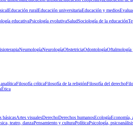
ical
Educación rural
Educación universitaria
Educación y medios
Evalua
ología educativa
Psicología evolutiva
Salud
Sociología de la educación
Te
isioterapia
Neumología
Neurología
Obstetricia
Odontología
Oftalmología 
 analítica
Filosofía crítica
Filosofía de la religión
Filosofía del derecho
Fil
a
Ética
s básicas
Artes visuales
Derecho
Derechos humanos
Ecología
Economía, 
ica, teatro, danza
Pensamiento y cultura
Política
Psicología, psicoanálisi