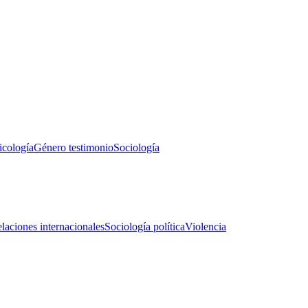
icología
Género testimonio
Sociología
laciones internacionales
Sociología política
Violencia