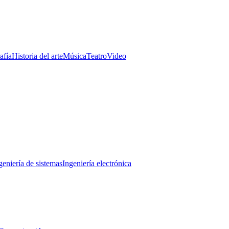
afía
Historia del arte
Música
Teatro
Video
geniería de sistemas
Ingeniería electrónica