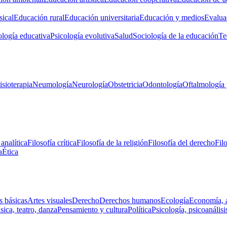
ical
Educación rural
Educación universitaria
Educación y medios
Evalua
ología educativa
Psicología evolutiva
Salud
Sociología de la educación
Te
isioterapia
Neumología
Neurología
Obstetricia
Odontología
Oftalmología 
 analítica
Filosofía crítica
Filosofía de la religión
Filosofía del derecho
Fil
a
Ética
s básicas
Artes visuales
Derecho
Derechos humanos
Ecología
Economía, 
ica, teatro, danza
Pensamiento y cultura
Política
Psicología, psicoanálisi