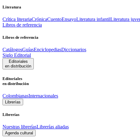
Literatura
Crítica literaria
Crónica
Cuento
Ensayo
Literatura infantil
Literatura juve
Libros de referencia
Libros de referencia
Catálogos
Guías
Enciclopedias
Diccionarios
Siglo Editorial
Editoriales
en distribución
Editoriales
en distribución
Colombianas
Internacionales
Librerías
Librerías
Nuestras librerías
Librerías aliadas
Agenda cultural