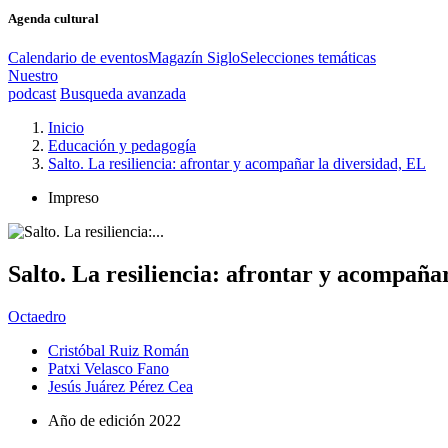
Agenda cultural
Calendario de eventos
Magazín Siglo
Selecciones temáticas
Nuestro
podcast
Busqueda avanzada
Inicio
Educación y pedagogía
Salto. La resiliencia: afrontar y acompañar la diversidad, EL
Impreso
Salto. La resiliencia: afrontar y acompaña
Octaedro
Cristóbal Ruiz Román
Patxi Velasco Fano
Jesús Juárez Pérez Cea
Año de edición
2022