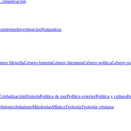
Comunicación
osistemas
Investigacion
Naturaleza
ero filosofía
Género historia
Género literatura
Género política
Género ps
Globalización
Historia
Política de paz
Política exterior
Política y cultura
Re
eligiones
Judaísmo
Mitologías
Mística
Teología
Teología cristiana