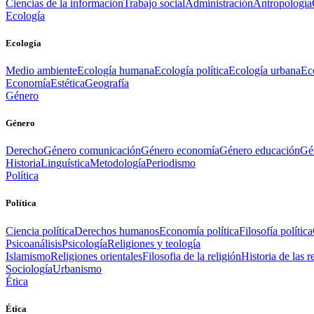
Ciencias de la información
Trabajo social
Administración
Antropología
Ecología
Ecología
Medio ambiente
Ecología humana
Ecología política
Ecología urbana
Ec
Economía
Estética
Geografía
Género
Género
Derecho
Género comunicación
Género economía
Género educación
Gén
Historia
Linguística
Metodología
Periodismo
Política
Política
Ciencia política
Derechos humanos
Economía política
Filosofía política
Psicoanálisis
Psicología
Religiones y teología
Islamismo
Religiones orientales
Filosofia de la religión
Historia de las r
Sociología
Urbanismo
Ética
Ética