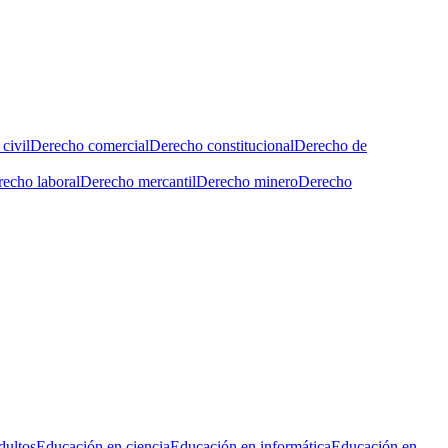
civil
Derecho comercial
Derecho constitucional
Derecho de
echo laboral
Derecho mercantil
Derecho minero
Derecho
dultos
Educación en ciencia
Educación en informática
Educación en