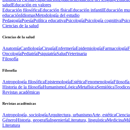
salud
Educación en valores
Educación filosófica
Educación física
Educación infantil
Educación mus
educación
Idiomas
Metodología del estudio
Pedagogía
Poesía
Política educativa
Psicología
Psicología cognitiva
Psic
Ciencias de la salud
Ciencias de la salud
Anatomía
Cardiología
Cirugía
Enfermería
Epidemiología
Farmacología
F
Oncología
Pediatría
Psiquiatría
Salud
Veterinaria
Filosofía
Filosofía
Antropología filosófica
Epistemología
Estética
Fenomenología
Filosofía
Historia de la filosofía
Humanismo
Lógica
Metafísica
Semiótica
Teodice
Revistas académicas
Revistas académicas
Antropología, sociología
Arquitectura, urbanismo
Arte, estética
Ciencia
Género
Historia, geografía
Ingeniería
Literatura, linguística
Medicina
Mús
Literatura