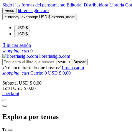
Siglo | las formas del pensamiento
Editorial
Distribuidora
Librería
Com
libreria
siglo
.com
menu
currency_exchange
USD $
expand_more
USD $
USD $

Iniciar sesión
shopping_cart
0
libreria
siglo
.com
search
Buscar
¿No encontraste lo que buscas?
Prueba aquí
shopping_cart
Carrito
0
USD $ 0,00
Subtotal
USD $ 0,00
Total
USD $ 0,00
checkout
Explora por temas
Temas