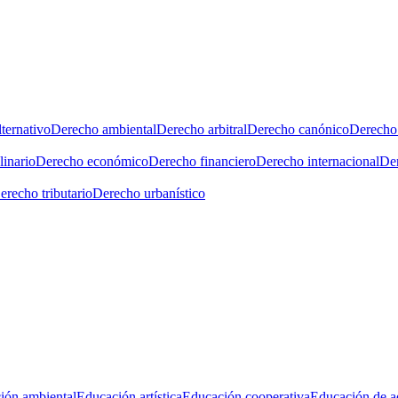
ternativo
Derecho ambiental
Derecho arbitral
Derecho canónico
Derecho 
linario
Derecho económico
Derecho financiero
Derecho internacional
Der
erecho tributario
Derecho urbanístico
ión ambiental
Educación artística
Educación cooperativa
Educación de a