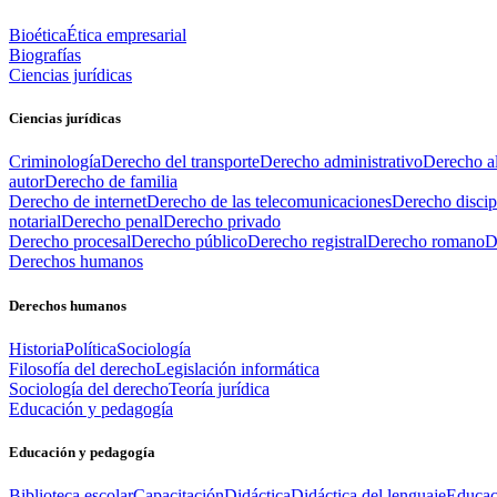
Bioética
Ética empresarial
Biografías
Ciencias jurídicas
Ciencias jurídicas
Criminología
Derecho del transporte
Derecho administrativo
Derecho al
autor
Derecho de familia
Derecho de internet
Derecho de las telecomunicaciones
Derecho discip
notarial
Derecho penal
Derecho privado
Derecho procesal
Derecho público
Derecho registral
Derecho romano
D
Derechos humanos
Derechos humanos
Historia
Política
Sociología
Filosofía del derecho
Legislación informática
Sociología del derecho
Teoría jurídica
Educación y pedagogía
Educación y pedagogía
Biblioteca escolar
Capacitación
Didáctica
Didáctica del lenguaje
Educac