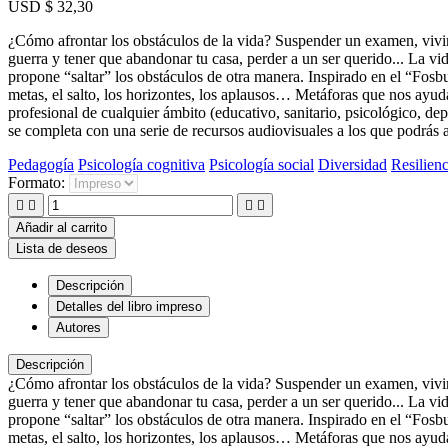
USD $ 32,30
¿Cómo afrontar los obstáculos de la vida? Suspender un examen, vivir 
guerra y tener que abandonar tu casa, perder a un ser querido... La v
propone “saltar” los obstáculos de otra manera. Inspirado en el “Fosbury
metas, el salto, los horizontes, los aplausos… Metáforas que nos ayu
profesional de cualquier ámbito (educativo, sanitario, psicológico, dep
se completa con una serie de recursos audiovisuales a los que podrás 
Pedagogía
Psicología cognitiva
Psicología social
Diversidad
Resilienc
Formato:




Añadir al carrito
Lista de deseos
Descripción
Detalles del libro impreso
Autores
Descripción
¿Cómo afrontar los obstáculos de la vida? Suspender un examen, vivir 
guerra y tener que abandonar tu casa, perder a un ser querido... La v
propone “saltar” los obstáculos de otra manera. Inspirado en el “Fosbury
metas, el salto, los horizontes, los aplausos… Metáforas que nos ayu