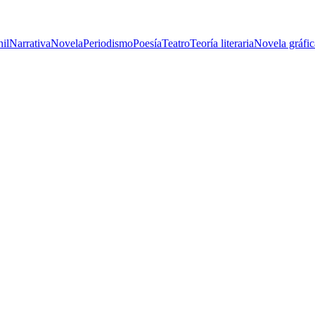
nil
Narrativa
Novela
Periodismo
Poesía
Teatro
Teoría literaria
Novela gráfic