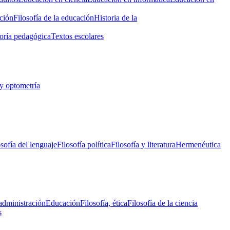
ción
Filosofía de la educación
Historia de la
oría pedagógica
Textos escolares
y optometría
osofía del lenguaje
Filosofía política
Filosofía y literatura
Hermenéutica
administración
Educación
Filosofía, ética
Filosofía de la ciencia
s