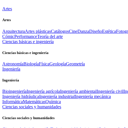
Artes
Artes
Arquitectura
Artes plásticas
Catálogos
Cine
Danza
Diseño
Estética
Fotogr
Cómic
Performance
Teoría del arte
Ciencias básicas e ingeniería
Ciencias básicas e ingeniería
Astronomía
Biología
Física
Geología
Geometría
Ingeniería
Ingeniería
Bioingeniería
Ingeniería agrícola
Ingeniería ambiental
Ingeniería civil
In
Ingeniería hidráulica
Ingeniería industrial
Ingeniería mecánica
Informática
Matemáticas
Química
Ciencias sociales y humanidades
Ciencias sociales y humanidades