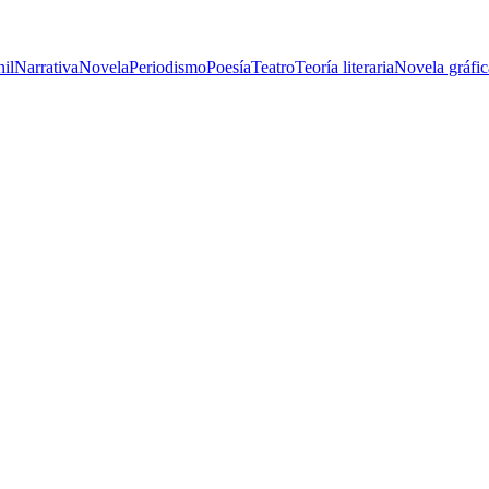
nil
Narrativa
Novela
Periodismo
Poesía
Teatro
Teoría literaria
Novela gráfic