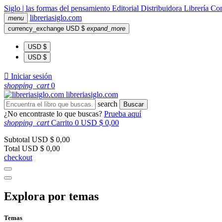
Siglo | las formas del pensamiento
Editorial
Distribuidora
Librería
Com
libreria
siglo
.com
menu
currency_exchange
USD $
expand_more
USD $
USD $

Iniciar sesión
shopping_cart
0
libreria
siglo
.com
search
Buscar
¿No encontraste lo que buscas?
Prueba aquí
shopping_cart
Carrito
0
USD $ 0,00
Subtotal
USD $ 0,00
Total
USD $ 0,00
checkout
Explora por temas
Temas