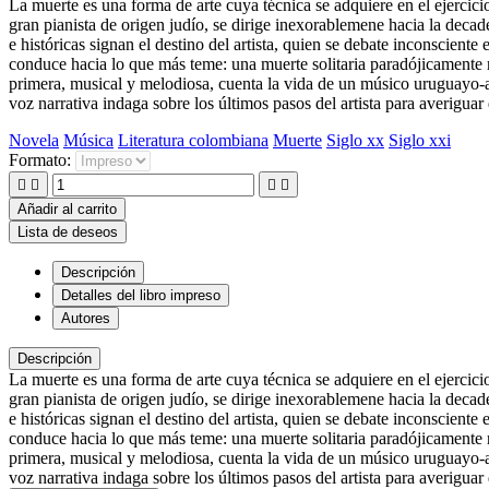
La muerte es una forma de arte cuya técnica se adquiere en el ejercicio
gran pianista de origen judío, se dirige inexorablemene hacia la deca
e históricas signan el destino del artista, quien se debate inconscien
conduce hacia lo que más teme: una muerte solitaria paradójicamente r
primera, musical y melodiosa, cuenta la vida de un músico uruguayo-a
voz narrativa indaga sobre los últimos pasos del artista para averigua
Novela
Música
Literatura colombiana
Muerte
Siglo xx
Siglo xxi
Formato:




Añadir al carrito
Lista de deseos
Descripción
Detalles del libro impreso
Autores
Descripción
La muerte es una forma de arte cuya técnica se adquiere en el ejercicio
gran pianista de origen judío, se dirige inexorablemene hacia la deca
e históricas signan el destino del artista, quien se debate inconscien
conduce hacia lo que más teme: una muerte solitaria paradójicamente r
primera, musical y melodiosa, cuenta la vida de un músico uruguayo-a
voz narrativa indaga sobre los últimos pasos del artista para averigua