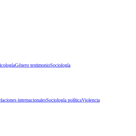
icología
Género testimonio
Sociología
laciones internacionales
Sociología política
Violencia