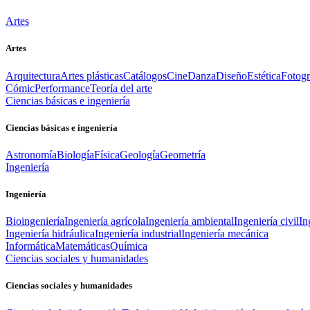
Artes
Artes
Arquitectura
Artes plásticas
Catálogos
Cine
Danza
Diseño
Estética
Fotogr
Cómic
Performance
Teoría del arte
Ciencias básicas e ingeniería
Ciencias básicas e ingeniería
Astronomía
Biología
Física
Geología
Geometría
Ingeniería
Ingeniería
Bioingeniería
Ingeniería agrícola
Ingeniería ambiental
Ingeniería civil
In
Ingeniería hidráulica
Ingeniería industrial
Ingeniería mecánica
Informática
Matemáticas
Química
Ciencias sociales y humanidades
Ciencias sociales y humanidades