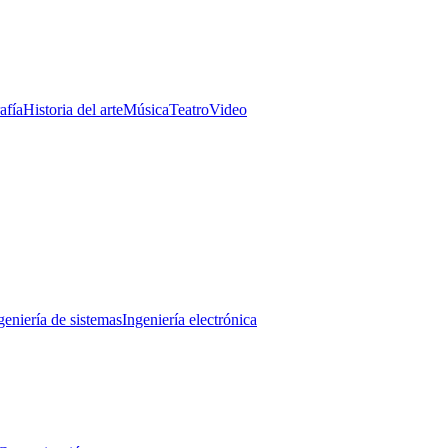
afía
Historia del arte
Música
Teatro
Video
geniería de sistemas
Ingeniería electrónica