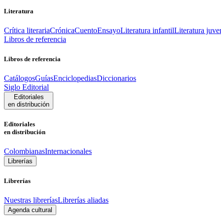
Literatura
Crítica literaria
Crónica
Cuento
Ensayo
Literatura infantil
Literatura juve
Libros de referencia
Libros de referencia
Catálogos
Guías
Enciclopedias
Diccionarios
Siglo Editorial
Editoriales
en distribución
Editoriales
en distribución
Colombianas
Internacionales
Librerías
Librerías
Nuestras librerías
Librerías aliadas
Agenda cultural