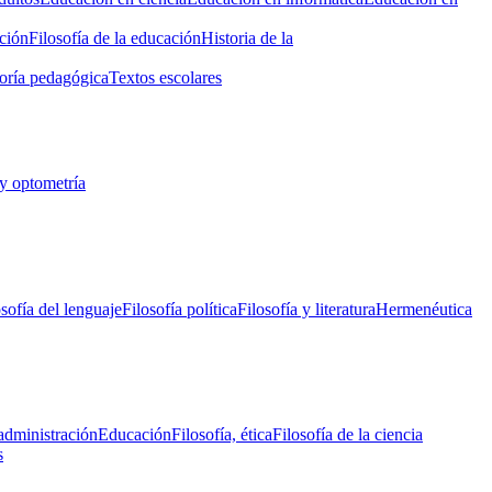
ción
Filosofía de la educación
Historia de la
oría pedagógica
Textos escolares
y optometría
osofía del lenguaje
Filosofía política
Filosofía y literatura
Hermenéutica
administración
Educación
Filosofía, ética
Filosofía de la ciencia
s