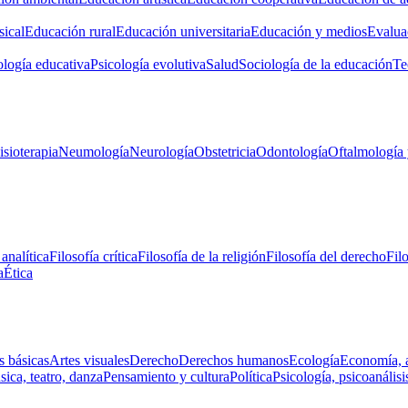
ical
Educación rural
Educación universitaria
Educación y medios
Evalua
ología educativa
Psicología evolutiva
Salud
Sociología de la educación
Te
isioterapia
Neumología
Neurología
Obstetricia
Odontología
Oftalmología 
 analítica
Filosofía crítica
Filosofía de la religión
Filosofía del derecho
Fil
a
Ética
s básicas
Artes visuales
Derecho
Derechos humanos
Ecología
Economía, 
ica, teatro, danza
Pensamiento y cultura
Política
Psicología, psicoanálisi