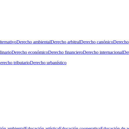
ternativo
Derecho ambiental
Derecho arbitral
Derecho canónico
Derecho 
linario
Derecho económico
Derecho financiero
Derecho internacional
Der
erecho tributario
Derecho urbanístico
ión ambiental
Educación artística
Educación cooperativa
Educación de a