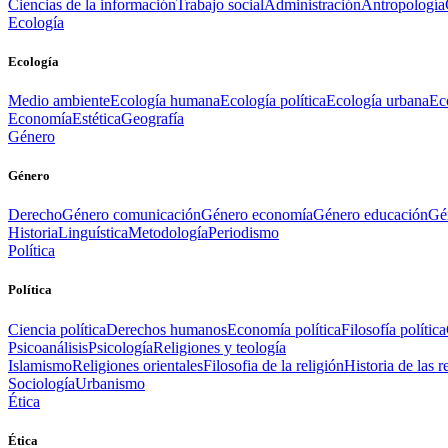
Ciencias de la información
Trabajo social
Administración
Antropología
Ecología
Ecología
Medio ambiente
Ecología humana
Ecología política
Ecología urbana
Ec
Economía
Estética
Geografía
Género
Género
Derecho
Género comunicación
Género economía
Género educación
Gén
Historia
Linguística
Metodología
Periodismo
Política
Política
Ciencia política
Derechos humanos
Economía política
Filosofía política
Psicoanálisis
Psicología
Religiones y teología
Islamismo
Religiones orientales
Filosofia de la religión
Historia de las r
Sociología
Urbanismo
Ética
Ética