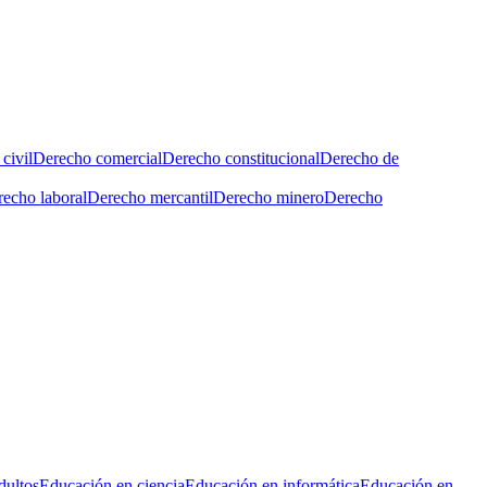
civil
Derecho comercial
Derecho constitucional
Derecho de
echo laboral
Derecho mercantil
Derecho minero
Derecho
dultos
Educación en ciencia
Educación en informática
Educación en