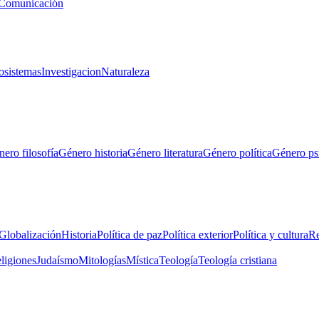
Comunicación
osistemas
Investigacion
Naturaleza
ero filosofía
Género historia
Género literatura
Género política
Género ps
Globalización
Historia
Política de paz
Política exterior
Política y cultura
Re
eligiones
Judaísmo
Mitologías
Mística
Teología
Teología cristiana