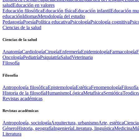
salud
Educación en valores
Educación filosófica
Educación física
Educación infantil
Educación mus
educación
Idiomas
Metodología del estudio
Pedagogía
Poesía
Política educativa
Psicología
Psicología cognitiva
Psic
Ciencias de la salud
Ciencias de la salud
Anatomía
Cardiología
Cirugía
Enfermería
Epidemiología
Farmacología
F
Oncología
Pediatría
Psiquiatría
Salud
Veterinaria
Filosofía
Filosofía
Antropología filosófica
Epistemología
Estética
Fenomenología
Filosofía
Historia de la filosofía
Humanismo
Lógica
Metafísica
Semiótica
Teodice
Revistas académicas
Revistas académicas
Antropología, sociología
Arquitectura, urbanismo
Arte, estética
Ciencia
Género
Historia, geografía
Ingeniería
Literatura, linguística
Medicina
Mús
Literatura