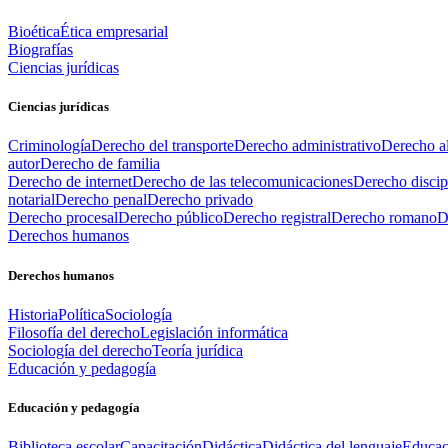
Bioética
Ética empresarial
Biografías
Ciencias jurídicas
Ciencias jurídicas
Criminología
Derecho del transporte
Derecho administrativo
Derecho al
autor
Derecho de familia
Derecho de internet
Derecho de las telecomunicaciones
Derecho discip
notarial
Derecho penal
Derecho privado
Derecho procesal
Derecho público
Derecho registral
Derecho romano
D
Derechos humanos
Derechos humanos
Historia
Política
Sociología
Filosofía del derecho
Legislación informática
Sociología del derecho
Teoría jurídica
Educación y pedagogía
Educación y pedagogía
Biblioteca escolar
Capacitación
Didáctica
Didáctica del lenguaje
Educac