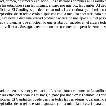
dad, crimen, desamor y expiación. Las estaciones comunes al Lazarillo d
las estaciones sean las mismas, el paso por una voz las cambia. Al decir,
liciosa. El Candingas puede derrotar todas las cerraduras y, del mismo m
 episodios de su relato están dispuestos con la minucia necesaria para di
a, esta novela dice una verdad profunda acerca de una época. En el paso 
tes y violencias que anticipan lo que estaba por suceder en el afuera t
íos novelísticos. Sus aguas recorren un surco centenario, pero felizmente
dad, crimen, desamor y expiación. Las estaciones comunes al Lazarillo d
las estaciones sean las mismas, el paso por una voz las cambia. Al decir,
liciosa. El Candingas puede derrotar todas las cerraduras y, del mismo m
 episodios de su relato están dispuestos con la minucia necesaria para di