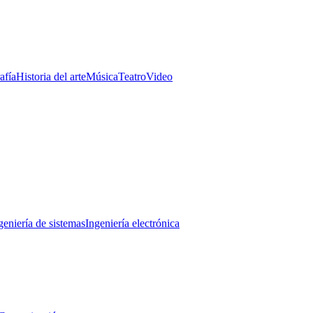
afía
Historia del arte
Música
Teatro
Video
geniería de sistemas
Ingeniería electrónica