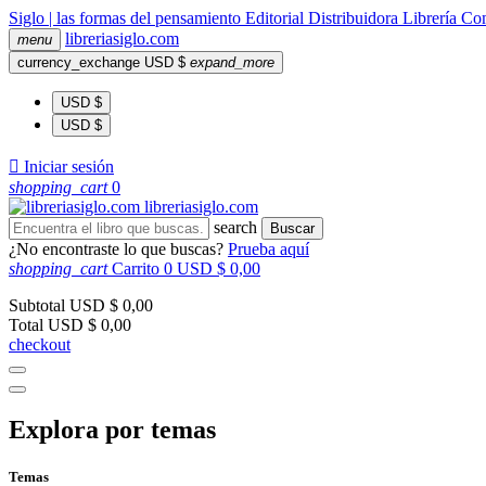
Siglo | las formas del pensamiento
Editorial
Distribuidora
Librería
Com
libreria
siglo
.com
menu
currency_exchange
USD $
expand_more
USD $
USD $

Iniciar sesión
shopping_cart
0
libreria
siglo
.com
search
Buscar
¿No encontraste lo que buscas?
Prueba aquí
shopping_cart
Carrito
0
USD $ 0,00
Subtotal
USD $ 0,00
Total
USD $ 0,00
checkout
Explora por temas
Temas