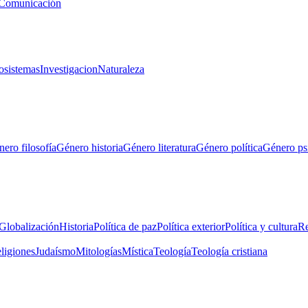
Comunicación
osistemas
Investigacion
Naturaleza
ero filosofía
Género historia
Género literatura
Género política
Género ps
Globalización
Historia
Política de paz
Política exterior
Política y cultura
Re
eligiones
Judaísmo
Mitologías
Mística
Teología
Teología cristiana