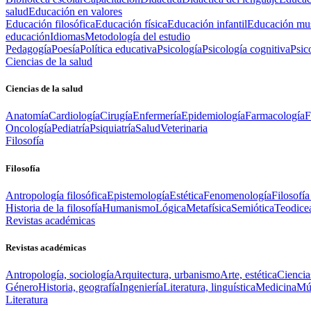
salud
Educación en valores
Educación filosófica
Educación física
Educación infantil
Educación mus
educación
Idiomas
Metodología del estudio
Pedagogía
Poesía
Política educativa
Psicología
Psicología cognitiva
Psic
Ciencias de la salud
Ciencias de la salud
Anatomía
Cardiología
Cirugía
Enfermería
Epidemiología
Farmacología
F
Oncología
Pediatría
Psiquiatría
Salud
Veterinaria
Filosofía
Filosofía
Antropología filosófica
Epistemología
Estética
Fenomenología
Filosofía
Historia de la filosofía
Humanismo
Lógica
Metafísica
Semiótica
Teodice
Revistas académicas
Revistas académicas
Antropología, sociología
Arquitectura, urbanismo
Arte, estética
Ciencia
Género
Historia, geografía
Ingeniería
Literatura, linguística
Medicina
Mús
Literatura