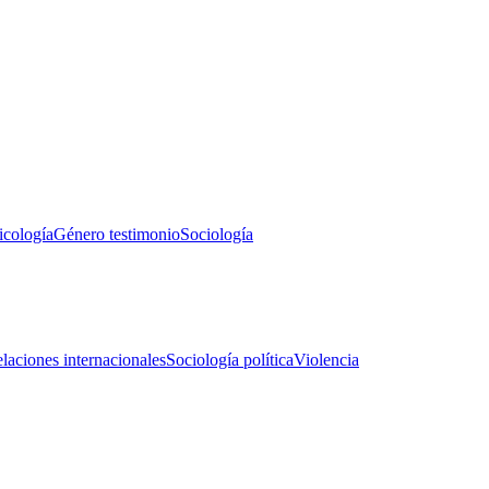
icología
Género testimonio
Sociología
laciones internacionales
Sociología política
Violencia