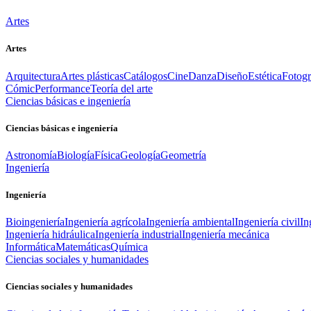
Artes
Artes
Arquitectura
Artes plásticas
Catálogos
Cine
Danza
Diseño
Estética
Fotogr
Cómic
Performance
Teoría del arte
Ciencias básicas e ingeniería
Ciencias básicas e ingeniería
Astronomía
Biología
Física
Geología
Geometría
Ingeniería
Ingeniería
Bioingeniería
Ingeniería agrícola
Ingeniería ambiental
Ingeniería civil
In
Ingeniería hidráulica
Ingeniería industrial
Ingeniería mecánica
Informática
Matemáticas
Química
Ciencias sociales y humanidades
Ciencias sociales y humanidades