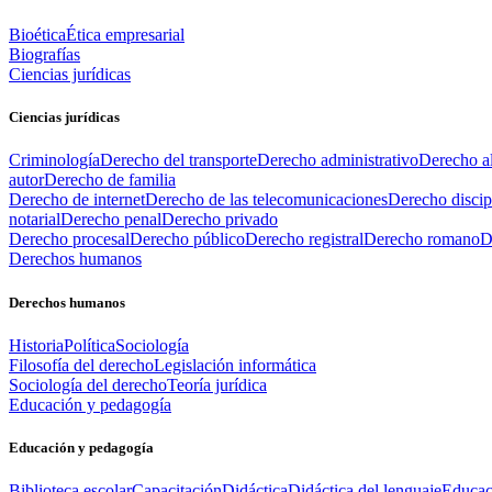
Bioética
Ética empresarial
Biografías
Ciencias jurídicas
Ciencias jurídicas
Criminología
Derecho del transporte
Derecho administrativo
Derecho al
autor
Derecho de familia
Derecho de internet
Derecho de las telecomunicaciones
Derecho discip
notarial
Derecho penal
Derecho privado
Derecho procesal
Derecho público
Derecho registral
Derecho romano
D
Derechos humanos
Derechos humanos
Historia
Política
Sociología
Filosofía del derecho
Legislación informática
Sociología del derecho
Teoría jurídica
Educación y pedagogía
Educación y pedagogía
Biblioteca escolar
Capacitación
Didáctica
Didáctica del lenguaje
Educac