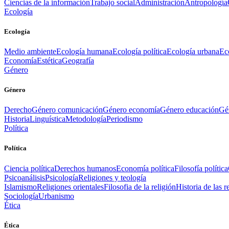
Ciencias de la información
Trabajo social
Administración
Antropología
Ecología
Ecología
Medio ambiente
Ecología humana
Ecología política
Ecología urbana
Ec
Economía
Estética
Geografía
Género
Género
Derecho
Género comunicación
Género economía
Género educación
Gén
Historia
Linguística
Metodología
Periodismo
Política
Política
Ciencia política
Derechos humanos
Economía política
Filosofía política
Psicoanálisis
Psicología
Religiones y teología
Islamismo
Religiones orientales
Filosofia de la religión
Historia de las r
Sociología
Urbanismo
Ética
Ética