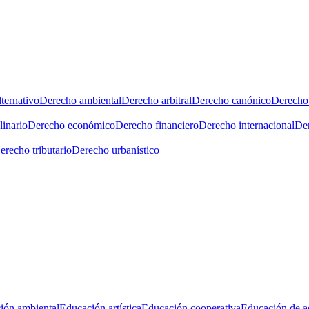
ternativo
Derecho ambiental
Derecho arbitral
Derecho canónico
Derecho 
linario
Derecho económico
Derecho financiero
Derecho internacional
Der
erecho tributario
Derecho urbanístico
ión ambiental
Educación artística
Educación cooperativa
Educación de a