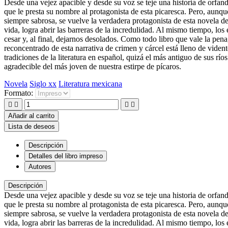
Desde una vejez apacible y desde su voz se teje una historia de orfan
que le presta su nombre al protagonista de esta picaresca. Pero, aunque 
siempre sabrosa, se vuelve la verdadera protagonista de esta novela de
vida, logra abrir las barreras de la incredulidad. Al mismo tiempo, los
cesar y, al final, dejarnos desolados. Como todo libro que vale la pen
reconcentrado de esta narrativa de crimen y cárcel está lleno de viden
tradiciones de la literatura en español, quizá el más antiguo de sus r
agradecible del más joven de nuestra estirpe de pícaros.
Novela
Siglo xx
Literatura mexicana
Formato:




Añadir al carrito
Lista de deseos
Descripción
Detalles del libro impreso
Autores
Descripción
Desde una vejez apacible y desde su voz se teje una historia de orfan
que le presta su nombre al protagonista de esta picaresca. Pero, aunque 
siempre sabrosa, se vuelve la verdadera protagonista de esta novela de
vida, logra abrir las barreras de la incredulidad. Al mismo tiempo, los