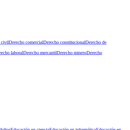
civil
Derecho comercial
Derecho constitucional
Derecho de
echo laboral
Derecho mercantil
Derecho minero
Derecho
dultos
Educación en ciencia
Educación en informática
Educación en