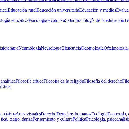
ical
Educación rural
Educación universitaria
Educación y medios
Evalua
ología educativa
Psicología evolutiva
Salud
Sociología de la educación
Te
isioterapia
Neumología
Neurología
Obstetricia
Odontología
Oftalmología 
 analítica
Filosofía crítica
Filosofía de la religión
Filosofía del derecho
Fil
a
Ética
s básicas
Artes visuales
Derecho
Derechos humanos
Ecología
Economía, 
ica, teatro, danza
Pensamiento y cultura
Política
Psicología, psicoanálisi