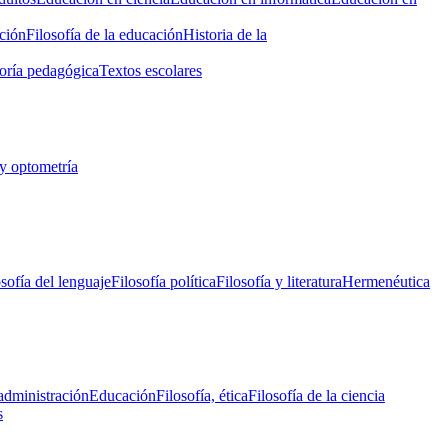
ción
Filosofía de la educación
Historia de la
oría pedagógica
Textos escolares
y optometría
osofía del lenguaje
Filosofía política
Filosofía y literatura
Hermenéutica
administración
Educación
Filosofía, ética
Filosofía de la ciencia
s