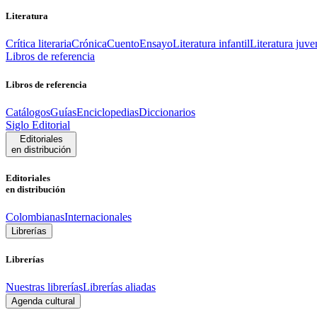
Literatura
Crítica literaria
Crónica
Cuento
Ensayo
Literatura infantil
Literatura juve
Libros de referencia
Libros de referencia
Catálogos
Guías
Enciclopedias
Diccionarios
Siglo Editorial
Editoriales
en distribución
Editoriales
en distribución
Colombianas
Internacionales
Librerías
Librerías
Nuestras librerías
Librerías aliadas
Agenda cultural