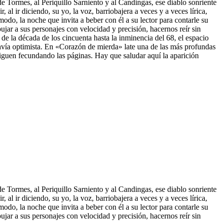
e Tormes, al Periquillo Sarniento y al Candingas, ese diablo sonriente
 al ir diciendo, su yo, la voz, barriobajera a veces y a veces lírica,
odo, la noche que invita a beber con él a su lector para contarle su
bujar a sus perso
najes con velocidad y precisión, hacernos reír sin
de la década de los cincuenta hasta la inminencia del 68, el espacio
odavía optimista. En «Corazón de mierda» late una de las más profundas
 siguen fecundando las páginas. Hay que saludar aquí la aparición
e Tormes, al Periquillo Sarniento y al Candingas, ese diablo sonriente
 al ir diciendo, su yo, la voz, barriobajera a veces y a veces lírica,
odo, la noche que invita a beber con él a su lector para contarle su
bujar a sus personajes con velocidad y precisión, hacernos reír sin