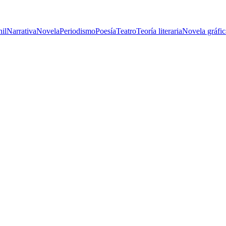
nil
Narrativa
Novela
Periodismo
Poesía
Teatro
Teoría literaria
Novela gráfic