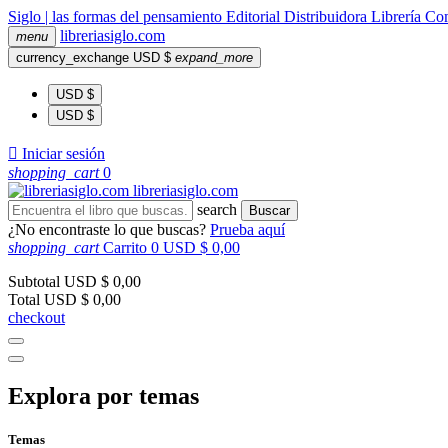
Siglo | las formas del pensamiento
Editorial
Distribuidora
Librería
Com
libreria
siglo
.com
menu
currency_exchange
USD $
expand_more
USD $
USD $

Iniciar sesión
shopping_cart
0
libreria
siglo
.com
search
Buscar
¿No encontraste lo que buscas?
Prueba aquí
shopping_cart
Carrito
0
USD $ 0,00
Subtotal
USD $ 0,00
Total
USD $ 0,00
checkout
Explora por temas
Temas