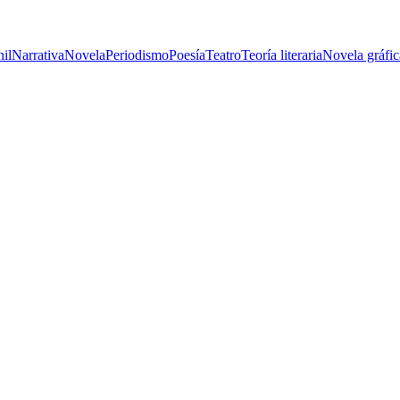
nil
Narrativa
Novela
Periodismo
Poesía
Teatro
Teoría literaria
Novela gráfic