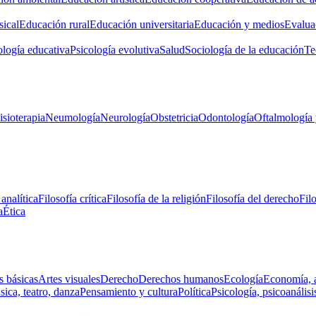
ical
Educación rural
Educación universitaria
Educación y medios
Evalua
ología educativa
Psicología evolutiva
Salud
Sociología de la educación
Te
isioterapia
Neumología
Neurología
Obstetricia
Odontología
Oftalmología 
 analítica
Filosofía crítica
Filosofía de la religión
Filosofía del derecho
Fil
a
Ética
s básicas
Artes visuales
Derecho
Derechos humanos
Ecología
Economía, 
ica, teatro, danza
Pensamiento y cultura
Política
Psicología, psicoanálisi