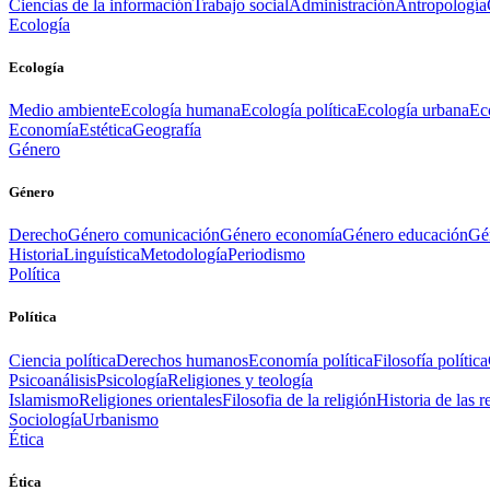
Ciencias de la información
Trabajo social
Administración
Antropología
Ecología
Ecología
Medio ambiente
Ecología humana
Ecología política
Ecología urbana
Ec
Economía
Estética
Geografía
Género
Género
Derecho
Género comunicación
Género economía
Género educación
Gén
Historia
Linguística
Metodología
Periodismo
Política
Política
Ciencia política
Derechos humanos
Economía política
Filosofía política
Psicoanálisis
Psicología
Religiones y teología
Islamismo
Religiones orientales
Filosofia de la religión
Historia de las r
Sociología
Urbanismo
Ética
Ética