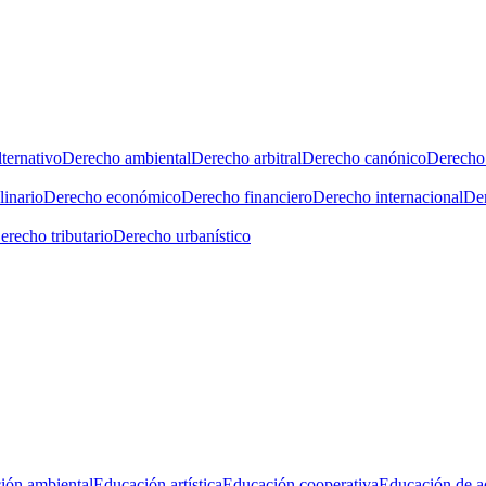
ternativo
Derecho ambiental
Derecho arbitral
Derecho canónico
Derecho 
linario
Derecho económico
Derecho financiero
Derecho internacional
Der
erecho tributario
Derecho urbanístico
ión ambiental
Educación artística
Educación cooperativa
Educación de a