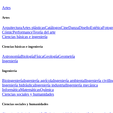
Artes
Artes
Arquitectura
Artes plásticas
Catálogos
Cine
Danza
Diseño
Estética
Fotogr
Cómic
Performance
Teoría del arte
Ciencias básicas e ingeniería
Ciencias básicas e ingeniería
Astronomía
Biología
Física
Geología
Geometría
Ingeniería
Ingeniería
Bioingeniería
Ingeniería agrícola
Ingeniería ambiental
Ingeniería civil
In
Ingeniería hidráulica
Ingeniería industrial
Ingeniería mecánica
Informática
Matemáticas
Química
Ciencias sociales y humanidades
Ciencias sociales y humanidades