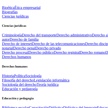
Bioética
Ética empresarial
Biografías
Ciencias jurídicas
Ciencias jurídicas
Criminología
Derecho del transporte
Derecho administrativo
Derecho al
autor
Derecho de familia
Derecho de internet
Derecho de las telecomunicaciones
Derecho discip
notarial
Derecho penal
Derecho privado
Derecho procesal
Derecho público
Derecho registral
Derecho romano
D
Derechos humanos
Derechos humanos
Historia
Política
Sociología
Filosofía del derecho
Legislación informática
Sociología del derecho
Teoría jurídica
Educación y pedagogía
Educación y pedagogía
Biblioteca escolar
Capacitación
Didáctica
Didáctica del lenguaje
Educac