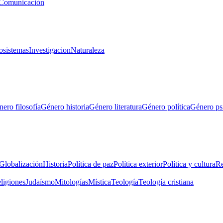
Comunicación
osistemas
Investigacion
Naturaleza
ero filosofía
Género historia
Género literatura
Género política
Género ps
Globalización
Historia
Política de paz
Política exterior
Política y cultura
Re
eligiones
Judaísmo
Mitologías
Mística
Teología
Teología cristiana