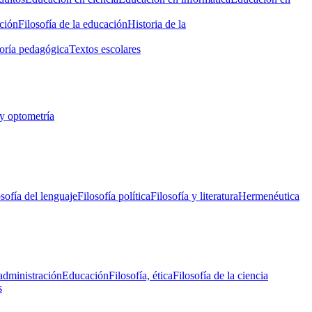
ción
Filosofía de la educación
Historia de la
oría pedagógica
Textos escolares
y optometría
osofía del lenguaje
Filosofía política
Filosofía y literatura
Hermenéutica
administración
Educación
Filosofía, ética
Filosofía de la ciencia
s