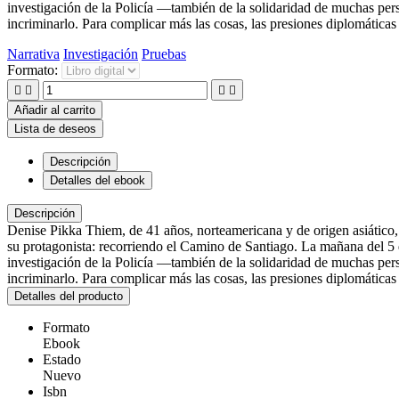
investigación de la Policía —también de la solidaridad de muchas pe
incriminarlo. Para complicar más las cosas, las presiones diplomáticas
Narrativa
Investigación
Pruebas
Formato:




Añadir al carrito
Lista de deseos
Descripción
Detalles del ebook
Descripción
Denise Pikka Thiem, de 41 años, norteamericana y de origen asiático,
su protagonista: recorriendo el Camino de Santiago. La mañana del 5 de
investigación de la Policía —también de la solidaridad de muchas pe
incriminarlo. Para complicar más las cosas, las presiones diplomáticas
Detalles del producto
Formato
Ebook
Estado
Nuevo
Isbn