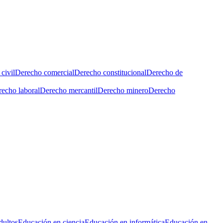
civil
Derecho comercial
Derecho constitucional
Derecho de
echo laboral
Derecho mercantil
Derecho minero
Derecho
dultos
Educación en ciencia
Educación en informática
Educación en