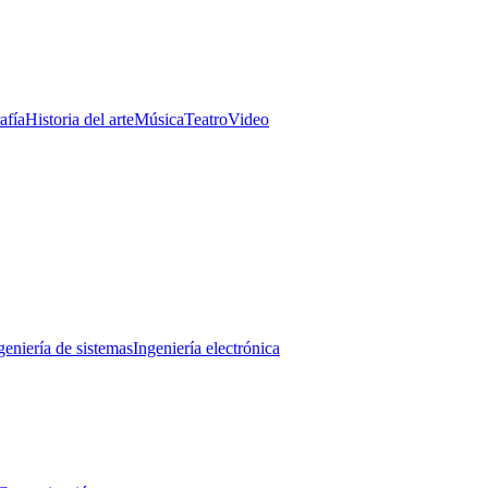
afía
Historia del arte
Música
Teatro
Video
geniería de sistemas
Ingeniería electrónica