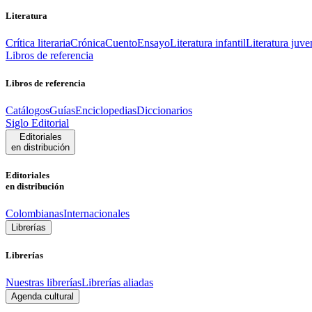
Literatura
Crítica literaria
Crónica
Cuento
Ensayo
Literatura infantil
Literatura juve
Libros de referencia
Libros de referencia
Catálogos
Guías
Enciclopedias
Diccionarios
Siglo Editorial
Editoriales
en distribución
Editoriales
en distribución
Colombianas
Internacionales
Librerías
Librerías
Nuestras librerías
Librerías aliadas
Agenda cultural