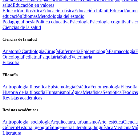
salud
Educación en valores
Educación filosófica
Educación física
Educación infantil
Educación mus
educación
Idiomas
Metodología del estudio
Pedagogía
Poesía
Política educativa
Psicología
Psicología cognitiva
Psic
Ciencias de la salud
Ciencias de la salud
Anatomía
Cardiología
Cirugía
Enfermería
Epidemiología
Farmacología
F
Oncología
Pediatría
Psiquiatría
Salud
Veterinaria
Filosofía
Filosofía
Antropología filosófica
Epistemología
Estética
Fenomenología
Filosofía
Historia de la filosofía
Humanismo
Lógica
Metafísica
Semiótica
Teodice
Revistas académicas
Revistas académicas
Antropología, sociología
Arquitectura, urbanismo
Arte, estética
Ciencia
Género
Historia, geografía
Ingeniería
Literatura, linguística
Medicina
Mús
Literatura