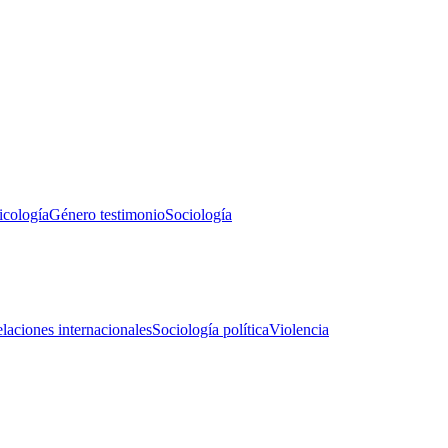
icología
Género testimonio
Sociología
laciones internacionales
Sociología política
Violencia