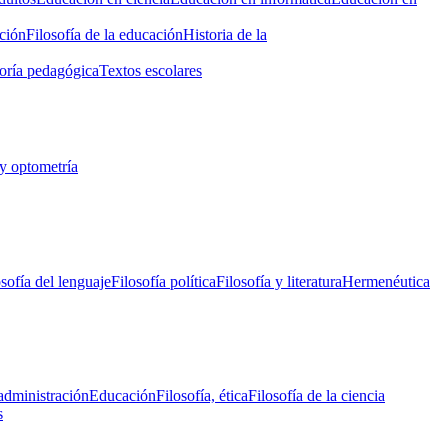
ción
Filosofía de la educación
Historia de la
oría pedagógica
Textos escolares
y optometría
osofía del lenguaje
Filosofía política
Filosofía y literatura
Hermenéutica
administración
Educación
Filosofía, ética
Filosofía de la ciencia
s