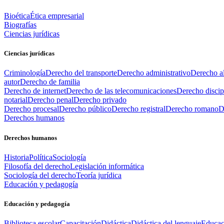
Bioética
Ética empresarial
Biografías
Ciencias jurídicas
Ciencias jurídicas
Criminología
Derecho del transporte
Derecho administrativo
Derecho al
autor
Derecho de familia
Derecho de internet
Derecho de las telecomunicaciones
Derecho discip
notarial
Derecho penal
Derecho privado
Derecho procesal
Derecho público
Derecho registral
Derecho romano
D
Derechos humanos
Derechos humanos
Historia
Política
Sociología
Filosofía del derecho
Legislación informática
Sociología del derecho
Teoría jurídica
Educación y pedagogía
Educación y pedagogía
Biblioteca escolar
Capacitación
Didáctica
Didáctica del lenguaje
Educac