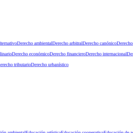
ternativo
Derecho ambiental
Derecho arbitral
Derecho canónico
Derecho 
linario
Derecho económico
Derecho financiero
Derecho internacional
Der
erecho tributario
Derecho urbanístico
ión ambiental
Educación artística
Educación cooperativa
Educación de a