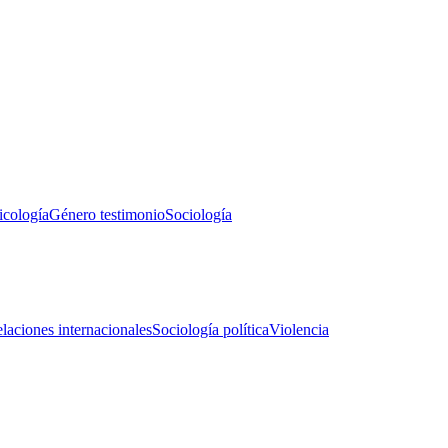
icología
Género testimonio
Sociología
laciones internacionales
Sociología política
Violencia