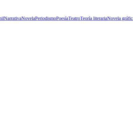
nil
Narrativa
Novela
Periodismo
Poesía
Teatro
Teoría literaria
Novela gráfic