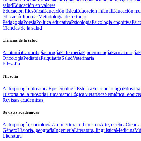
salud
Educación en valores
Educación filosófica
Educación física
Educación infantil
Educación mus
educación
Idiomas
Metodología del estudio
Pedagogía
Poesía
Política educativa
Psicología
Psicología cognitiva
Psic
Ciencias de la salud
Ciencias de la salud
Anatomía
Cardiología
Cirugía
Enfermería
Epidemiología
Farmacología
F
Oncología
Pediatría
Psiquiatría
Salud
Veterinaria
Filosofía
Filosofía
Antropología filosófica
Epistemología
Estética
Fenomenología
Filosofía
Historia de la filosofía
Humanismo
Lógica
Metafísica
Semiótica
Teodice
Revistas académicas
Revistas académicas
Antropología, sociología
Arquitectura, urbanismo
Arte, estética
Ciencia
Género
Historia, geografía
Ingeniería
Literatura, linguística
Medicina
Mús
Literatura