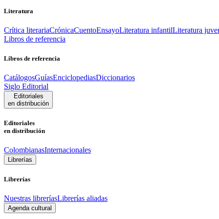
Literatura
Crítica literaria
Crónica
Cuento
Ensayo
Literatura infantil
Literatura juve
Libros de referencia
Libros de referencia
Catálogos
Guías
Enciclopedias
Diccionarios
Siglo Editorial
Editoriales
en distribución
Editoriales
en distribución
Colombianas
Internacionales
Librerías
Librerías
Nuestras librerías
Librerías aliadas
Agenda cultural