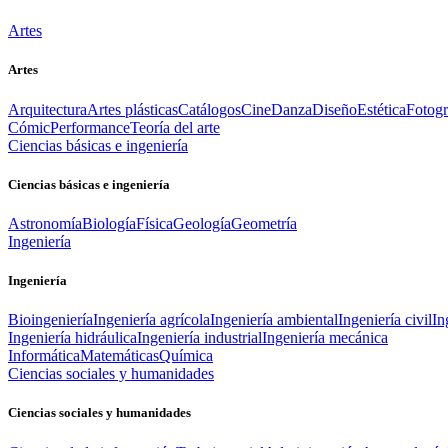
Artes
Artes
Arquitectura
Artes plásticas
Catálogos
Cine
Danza
Diseño
Estética
Fotogr
Cómic
Performance
Teoría del arte
Ciencias básicas e ingeniería
Ciencias básicas e ingeniería
Astronomía
Biología
Física
Geología
Geometría
Ingeniería
Ingeniería
Bioingeniería
Ingeniería agrícola
Ingeniería ambiental
Ingeniería civil
In
Ingeniería hidráulica
Ingeniería industrial
Ingeniería mecánica
Informática
Matemáticas
Química
Ciencias sociales y humanidades
Ciencias sociales y humanidades