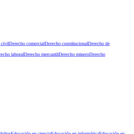
civil
Derecho comercial
Derecho constitucional
Derecho de
echo laboral
Derecho mercantil
Derecho minero
Derecho
dultos
Educación en ciencia
Educación en informática
Educación en