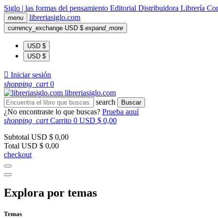
Siglo | las formas del pensamiento
Editorial
Distribuidora
Librería
Com
libreria
siglo
.com
menu
currency_exchange
USD $
expand_more
USD $
USD $

Iniciar sesión
shopping_cart
0
libreria
siglo
.com
search
Buscar
¿No encontraste lo que buscas?
Prueba aquí
shopping_cart
Carrito
0
USD $ 0,00
Subtotal
USD $ 0,00
Total
USD $ 0,00
checkout
Explora por temas
Temas