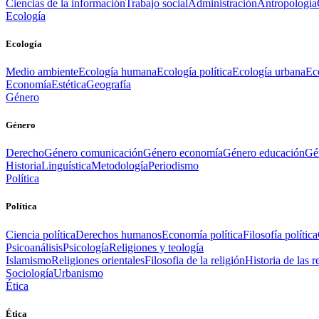
Ciencias de la información
Trabajo social
Administración
Antropología
Ecología
Ecología
Medio ambiente
Ecología humana
Ecología política
Ecología urbana
Ec
Economía
Estética
Geografía
Género
Género
Derecho
Género comunicación
Género economía
Género educación
Gén
Historia
Linguística
Metodología
Periodismo
Política
Política
Ciencia política
Derechos humanos
Economía política
Filosofía política
Psicoanálisis
Psicología
Religiones y teología
Islamismo
Religiones orientales
Filosofia de la religión
Historia de las r
Sociología
Urbanismo
Ética
Ética