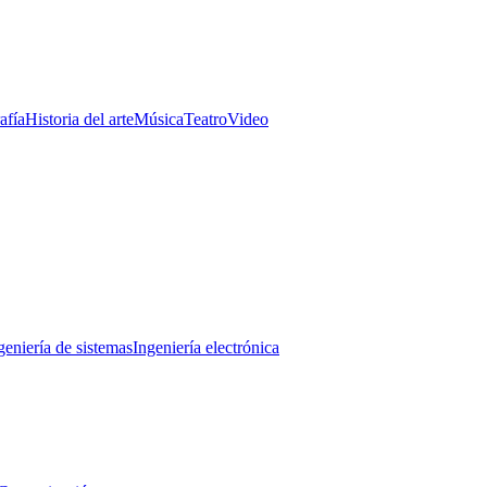
afía
Historia del arte
Música
Teatro
Video
geniería de sistemas
Ingeniería electrónica