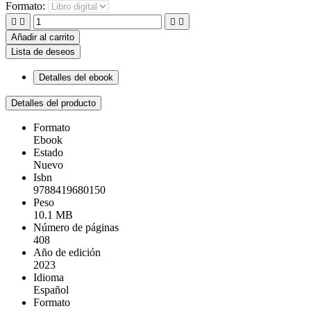
Formato:




Añadir al carrito
Lista de deseos
Detalles del ebook
Detalles del producto
Formato
Ebook
Estado
Nuevo
Isbn
9788419680150
Peso
10.1 MB
Número de páginas
408
Año de edición
2023
Idioma
Español
Formato