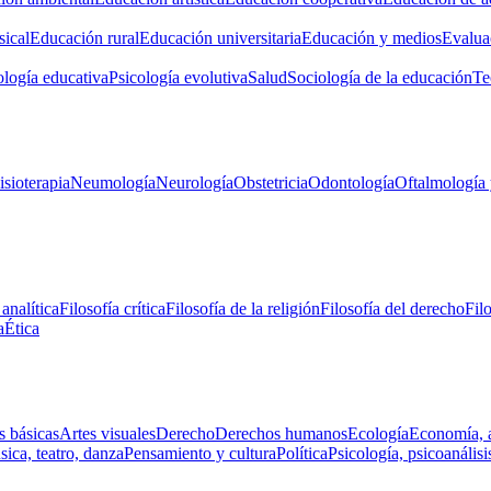
ical
Educación rural
Educación universitaria
Educación y medios
Evalua
ología educativa
Psicología evolutiva
Salud
Sociología de la educación
Te
isioterapia
Neumología
Neurología
Obstetricia
Odontología
Oftalmología 
 analítica
Filosofía crítica
Filosofía de la religión
Filosofía del derecho
Fil
a
Ética
s básicas
Artes visuales
Derecho
Derechos humanos
Ecología
Economía, 
ica, teatro, danza
Pensamiento y cultura
Política
Psicología, psicoanálisi