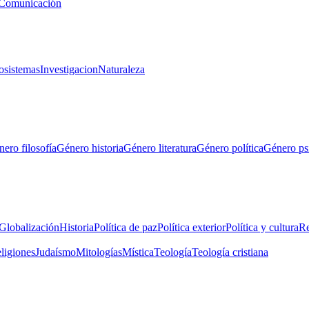
Comunicación
osistemas
Investigacion
Naturaleza
ero filosofía
Género historia
Género literatura
Género política
Género ps
Globalización
Historia
Política de paz
Política exterior
Política y cultura
Re
eligiones
Judaísmo
Mitologías
Mística
Teología
Teología cristiana