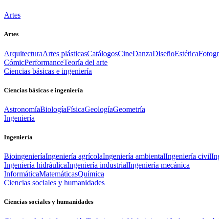
Artes
Artes
Arquitectura
Artes plásticas
Catálogos
Cine
Danza
Diseño
Estética
Fotogr
Cómic
Performance
Teoría del arte
Ciencias básicas e ingeniería
Ciencias básicas e ingeniería
Astronomía
Biología
Física
Geología
Geometría
Ingeniería
Ingeniería
Bioingeniería
Ingeniería agrícola
Ingeniería ambiental
Ingeniería civil
In
Ingeniería hidráulica
Ingeniería industrial
Ingeniería mecánica
Informática
Matemáticas
Química
Ciencias sociales y humanidades
Ciencias sociales y humanidades