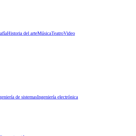
afía
Historia del arte
Música
Teatro
Video
geniería de sistemas
Ingeniería electrónica