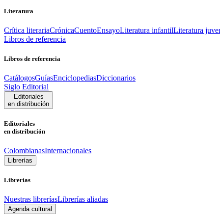
Literatura
Crítica literaria
Crónica
Cuento
Ensayo
Literatura infantil
Literatura juve
Libros de referencia
Libros de referencia
Catálogos
Guías
Enciclopedias
Diccionarios
Siglo Editorial
Editoriales
en distribución
Editoriales
en distribución
Colombianas
Internacionales
Librerías
Librerías
Nuestras librerías
Librerías aliadas
Agenda cultural