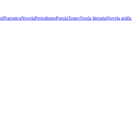
nil
Narrativa
Novela
Periodismo
Poesía
Teatro
Teoría literaria
Novela gráfic