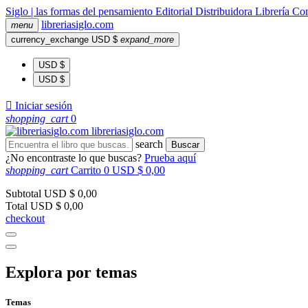
Siglo | las formas del pensamiento
Editorial
Distribuidora
Librería
Com
libreria
siglo
.com
menu
currency_exchange
USD $
expand_more
USD $
USD $

Iniciar sesión
shopping_cart
0
libreria
siglo
.com
search
Buscar
¿No encontraste lo que buscas?
Prueba aquí
shopping_cart
Carrito
0
USD $ 0,00
Subtotal
USD $ 0,00
Total
USD $ 0,00
checkout
Explora por temas
Temas