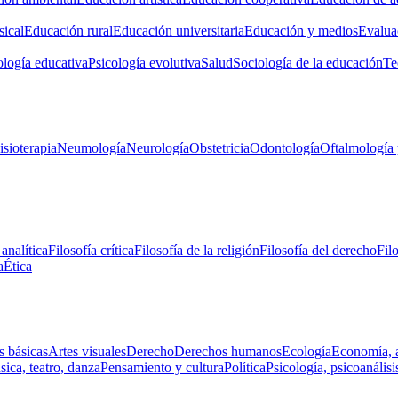
ical
Educación rural
Educación universitaria
Educación y medios
Evalua
ología educativa
Psicología evolutiva
Salud
Sociología de la educación
Te
isioterapia
Neumología
Neurología
Obstetricia
Odontología
Oftalmología 
 analítica
Filosofía crítica
Filosofía de la religión
Filosofía del derecho
Fil
a
Ética
s básicas
Artes visuales
Derecho
Derechos humanos
Ecología
Economía, 
ica, teatro, danza
Pensamiento y cultura
Política
Psicología, psicoanálisi