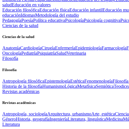
salud
Educación en valores
Educación filosófica
Educación física
Educación infantil
Educación mus
educación
Idiomas
Metodología del estudio
Pedagogía
Poesía
Política educativa
Psicología
Psicología cognitiva
Psic
Ciencias de la salud
Ciencias de la salud
Anatomía
Cardiología
Cirugía
Enfermería
Epidemiología
Farmacología
F
Oncología
Pediatría
Psiquiatría
Salud
Veterinaria
Filosofía
Filosofía
Antropología filosófica
Epistemología
Estética
Fenomenología
Filosofía
Historia de la filosofía
Humanismo
Lógica
Metafísica
Semiótica
Teodice
Revistas académicas
Revistas académicas
Antropología, sociología
Arquitectura, urbanismo
Arte, estética
Ciencia
Género
Historia, geografía
Ingeniería
Literatura, linguística
Medicina
Mús
Literatura