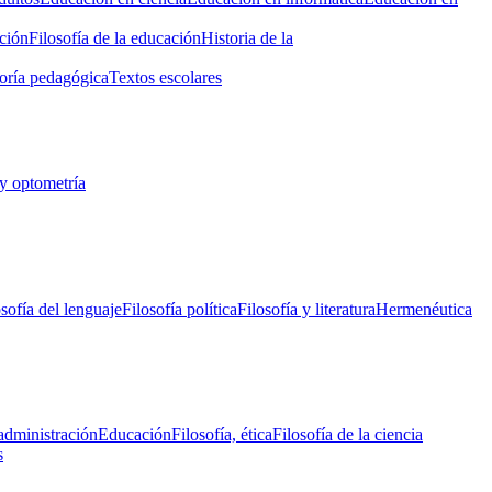
ción
Filosofía de la educación
Historia de la
oría pedagógica
Textos escolares
y optometría
osofía del lenguaje
Filosofía política
Filosofía y literatura
Hermenéutica
administración
Educación
Filosofía, ética
Filosofía de la ciencia
s