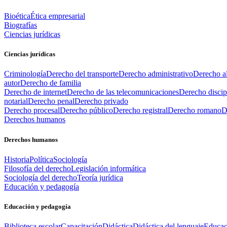
Bioética
Ética empresarial
Biografías
Ciencias jurídicas
Ciencias jurídicas
Criminología
Derecho del transporte
Derecho administrativo
Derecho al
autor
Derecho de familia
Derecho de internet
Derecho de las telecomunicaciones
Derecho discip
notarial
Derecho penal
Derecho privado
Derecho procesal
Derecho público
Derecho registral
Derecho romano
D
Derechos humanos
Derechos humanos
Historia
Política
Sociología
Filosofía del derecho
Legislación informática
Sociología del derecho
Teoría jurídica
Educación y pedagogía
Educación y pedagogía
Biblioteca escolar
Capacitación
Didáctica
Didáctica del lenguaje
Educac