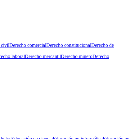
civil
Derecho comercial
Derecho constitucional
Derecho de
echo laboral
Derecho mercantil
Derecho minero
Derecho
dultos
Educación en ciencia
Educación en informática
Educación en