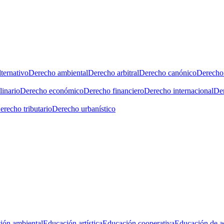
ternativo
Derecho ambiental
Derecho arbitral
Derecho canónico
Derecho 
linario
Derecho económico
Derecho financiero
Derecho internacional
Der
erecho tributario
Derecho urbanístico
ión ambiental
Educación artística
Educación cooperativa
Educación de a