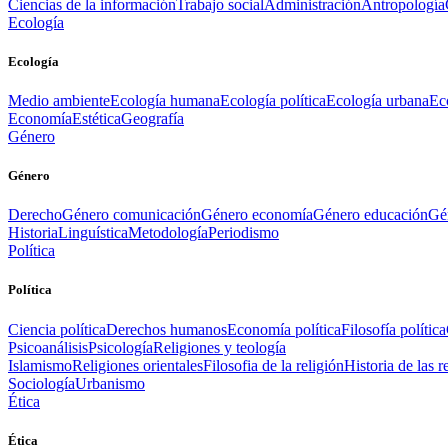
Ciencias de la información
Trabajo social
Administración
Antropología
Ecología
Ecología
Medio ambiente
Ecología humana
Ecología política
Ecología urbana
Ec
Economía
Estética
Geografía
Género
Género
Derecho
Género comunicación
Género economía
Género educación
Gén
Historia
Linguística
Metodología
Periodismo
Política
Política
Ciencia política
Derechos humanos
Economía política
Filosofía política
Psicoanálisis
Psicología
Religiones y teología
Islamismo
Religiones orientales
Filosofia de la religión
Historia de las r
Sociología
Urbanismo
Ética
Ética