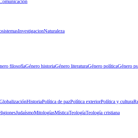
Comunicación
osistemas
Investigacion
Naturaleza
ero filosofía
Género historia
Género literatura
Género política
Género ps
Globalización
Historia
Política de paz
Política exterior
Política y cultura
Re
eligiones
Judaísmo
Mitologías
Mística
Teología
Teología cristiana