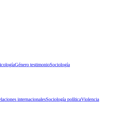
icología
Género testimonio
Sociología
laciones internacionales
Sociología política
Violencia