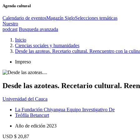
Agenda cultural
Calendario de eventos
Magazín Siglo
Selecciones temáticas
Nuestro
podcast
Busqueda avanzada
Inicio
Ciencias sociales y humanidades
Desde las azoteas. Recetario cultural. Reencuentro con la culi
Impreso
Desde las azoteas. Recetario cultural. Re
Universidad del Cauca
La Fundación Chiyangua Equipo Investigativo De
Teófila Betancurt
Año de edición
2023
USD $ 20,87