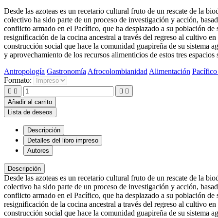
Desde las azoteas es un recetario cultural fruto de un rescate de la b
colectivo ha sido parte de un proceso de investigación y acción, basado
conflicto armado en el Pacífico, que ha desplazado a su población de s
resignificación de la cocina ancestral a través del regreso al cultivo en
construcción social que hace la comunidad guapireña de su sistema agro
y aprovechamiento de los recursos alimenticios de estos tres espacios so
Antropología
Gastronomía
Afrocolombianidad
Alimentación
Pacífic
Formato:




Añadir al carrito
Lista de deseos
Descripción
Detalles del libro impreso
Autores
Descripción
Desde las azoteas es un recetario cultural fruto de un rescate de la b
colectivo ha sido parte de un proceso de investigación y acción, basado
conflicto armado en el Pacífico, que ha desplazado a su población de s
resignificación de la cocina ancestral a través del regreso al cultivo en
construcción social que hace la comunidad guapireña de su sistema agro