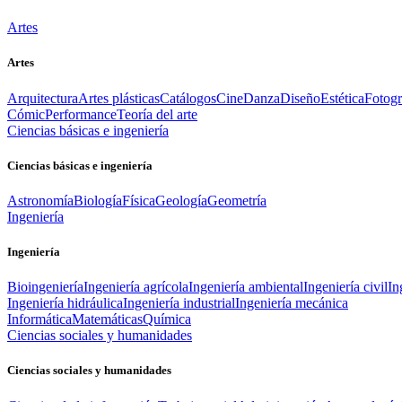
Artes
Artes
Arquitectura
Artes plásticas
Catálogos
Cine
Danza
Diseño
Estética
Fotogr
Cómic
Performance
Teoría del arte
Ciencias básicas e ingeniería
Ciencias básicas e ingeniería
Astronomía
Biología
Física
Geología
Geometría
Ingeniería
Ingeniería
Bioingeniería
Ingeniería agrícola
Ingeniería ambiental
Ingeniería civil
In
Ingeniería hidráulica
Ingeniería industrial
Ingeniería mecánica
Informática
Matemáticas
Química
Ciencias sociales y humanidades
Ciencias sociales y humanidades