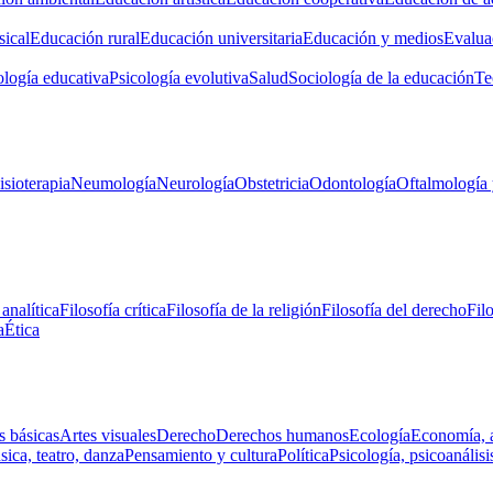
ical
Educación rural
Educación universitaria
Educación y medios
Evalua
ología educativa
Psicología evolutiva
Salud
Sociología de la educación
Te
isioterapia
Neumología
Neurología
Obstetricia
Odontología
Oftalmología 
 analítica
Filosofía crítica
Filosofía de la religión
Filosofía del derecho
Fil
a
Ética
s básicas
Artes visuales
Derecho
Derechos humanos
Ecología
Economía, 
ica, teatro, danza
Pensamiento y cultura
Política
Psicología, psicoanálisi