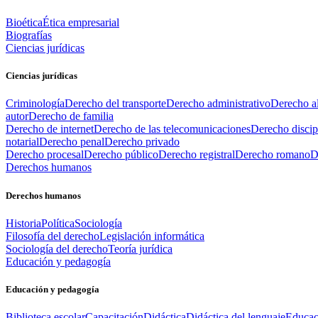
Bioética
Ética empresarial
Biografías
Ciencias jurídicas
Ciencias jurídicas
Criminología
Derecho del transporte
Derecho administrativo
Derecho al
autor
Derecho de familia
Derecho de internet
Derecho de las telecomunicaciones
Derecho discip
notarial
Derecho penal
Derecho privado
Derecho procesal
Derecho público
Derecho registral
Derecho romano
D
Derechos humanos
Derechos humanos
Historia
Política
Sociología
Filosofía del derecho
Legislación informática
Sociología del derecho
Teoría jurídica
Educación y pedagogía
Educación y pedagogía
Biblioteca escolar
Capacitación
Didáctica
Didáctica del lenguaje
Educac