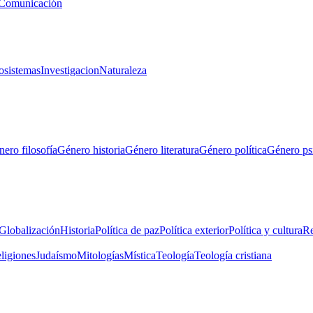
Comunicación
osistemas
Investigacion
Naturaleza
ero filosofía
Género historia
Género literatura
Género política
Género ps
Globalización
Historia
Política de paz
Política exterior
Política y cultura
Re
eligiones
Judaísmo
Mitologías
Mística
Teología
Teología cristiana