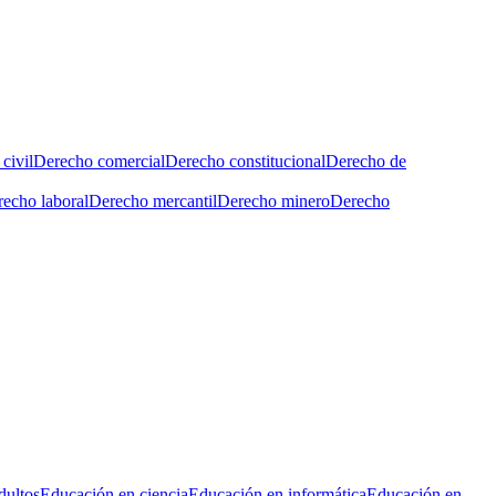
civil
Derecho comercial
Derecho constitucional
Derecho de
echo laboral
Derecho mercantil
Derecho minero
Derecho
dultos
Educación en ciencia
Educación en informática
Educación en