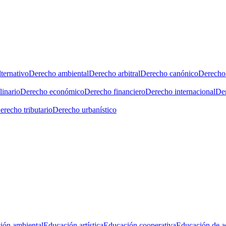
ternativo
Derecho ambiental
Derecho arbitral
Derecho canónico
Derecho 
linario
Derecho económico
Derecho financiero
Derecho internacional
Der
erecho tributario
Derecho urbanístico
ión ambiental
Educación artística
Educación cooperativa
Educación de a