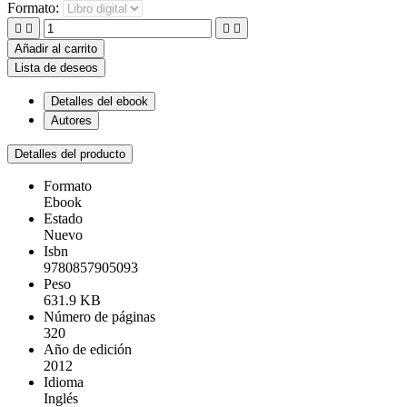
Formato:




Añadir al carrito
Lista de deseos
Detalles del ebook
Autores
Detalles del producto
Formato
Ebook
Estado
Nuevo
Isbn
9780857905093
Peso
631.9 KB
Número de páginas
320
Año de edición
2012
Idioma
Inglés