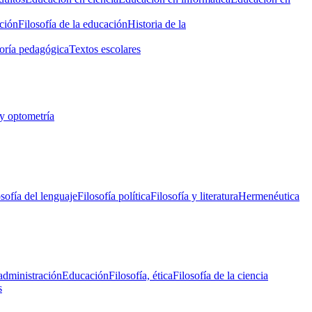
ción
Filosofía de la educación
Historia de la
oría pedagógica
Textos escolares
y optometría
osofía del lenguaje
Filosofía política
Filosofía y literatura
Hermenéutica
administración
Educación
Filosofía, ética
Filosofía de la ciencia
s