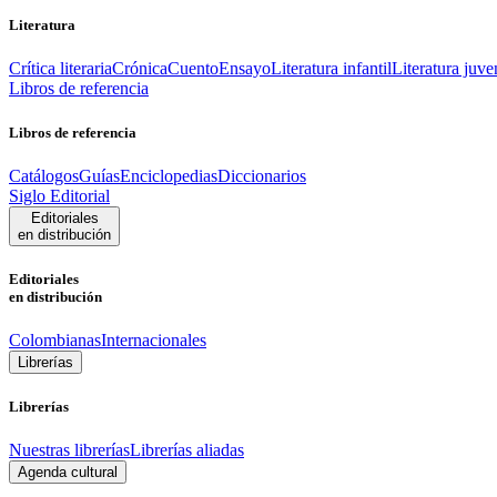
Literatura
Crítica literaria
Crónica
Cuento
Ensayo
Literatura infantil
Literatura juve
Libros de referencia
Libros de referencia
Catálogos
Guías
Enciclopedias
Diccionarios
Siglo Editorial
Editoriales
en distribución
Editoriales
en distribución
Colombianas
Internacionales
Librerías
Librerías
Nuestras librerías
Librerías aliadas
Agenda cultural