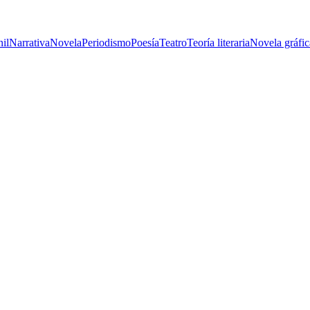
nil
Narrativa
Novela
Periodismo
Poesía
Teatro
Teoría literaria
Novela gráfic