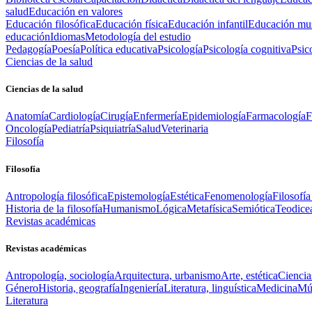
salud
Educación en valores
Educación filosófica
Educación física
Educación infantil
Educación mus
educación
Idiomas
Metodología del estudio
Pedagogía
Poesía
Política educativa
Psicología
Psicología cognitiva
Psic
Ciencias de la salud
Ciencias de la salud
Anatomía
Cardiología
Cirugía
Enfermería
Epidemiología
Farmacología
F
Oncología
Pediatría
Psiquiatría
Salud
Veterinaria
Filosofía
Filosofía
Antropología filosófica
Epistemología
Estética
Fenomenología
Filosofía
Historia de la filosofía
Humanismo
Lógica
Metafísica
Semiótica
Teodice
Revistas académicas
Revistas académicas
Antropología, sociología
Arquitectura, urbanismo
Arte, estética
Ciencia
Género
Historia, geografía
Ingeniería
Literatura, linguística
Medicina
Mús
Literatura