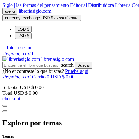
Siglo | las formas del pensamiento
Editorial
Distribuidora
Librería
Com
libreria
siglo
.com
menu
currency_exchange
USD $
expand_more
USD $
USD $

Iniciar sesión
shopping_cart
0
libreria
siglo
.com
search
Buscar
¿No encontraste lo que buscas?
Prueba aquí
shopping_cart
Carrito
0
USD $ 0,00
Subtotal
USD $ 0,00
Total
USD $ 0,00
checkout
Explora por temas
Temas