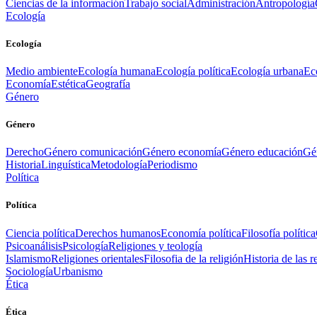
Ciencias de la información
Trabajo social
Administración
Antropología
Ecología
Ecología
Medio ambiente
Ecología humana
Ecología política
Ecología urbana
Ec
Economía
Estética
Geografía
Género
Género
Derecho
Género comunicación
Género economía
Género educación
Gén
Historia
Linguística
Metodología
Periodismo
Política
Política
Ciencia política
Derechos humanos
Economía política
Filosofía política
Psicoanálisis
Psicología
Religiones y teología
Islamismo
Religiones orientales
Filosofia de la religión
Historia de las r
Sociología
Urbanismo
Ética
Ética