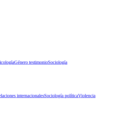
icología
Género testimonio
Sociología
laciones internacionales
Sociología política
Violencia