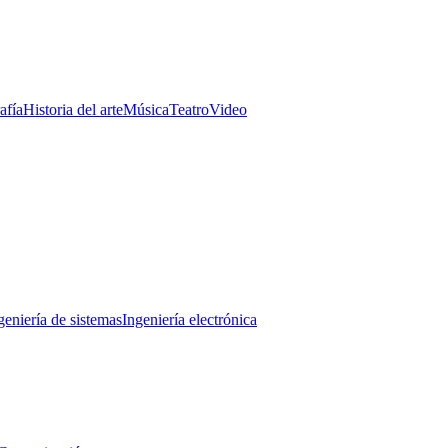
afía
Historia del arte
Música
Teatro
Video
geniería de sistemas
Ingeniería electrónica