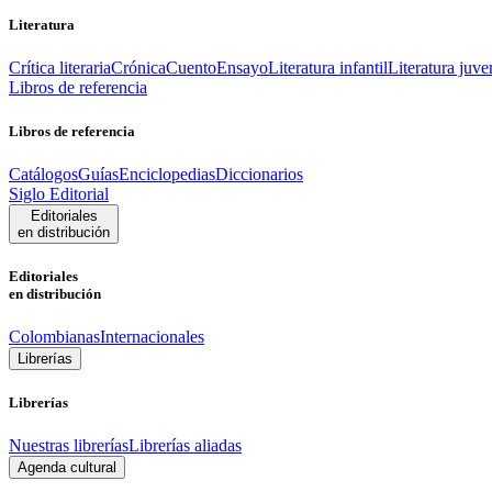
Literatura
Crítica literaria
Crónica
Cuento
Ensayo
Literatura infantil
Literatura juve
Libros de referencia
Libros de referencia
Catálogos
Guías
Enciclopedias
Diccionarios
Siglo Editorial
Editoriales
en distribución
Editoriales
en distribución
Colombianas
Internacionales
Librerías
Librerías
Nuestras librerías
Librerías aliadas
Agenda cultural