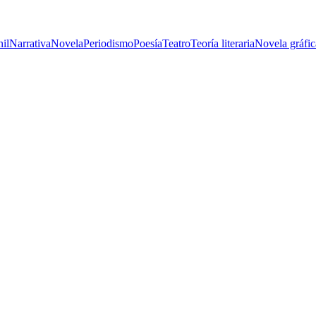
nil
Narrativa
Novela
Periodismo
Poesía
Teatro
Teoría literaria
Novela gráfic