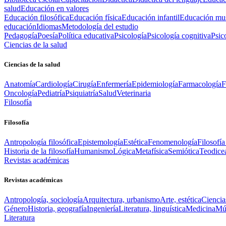
salud
Educación en valores
Educación filosófica
Educación física
Educación infantil
Educación mus
educación
Idiomas
Metodología del estudio
Pedagogía
Poesía
Política educativa
Psicología
Psicología cognitiva
Psic
Ciencias de la salud
Ciencias de la salud
Anatomía
Cardiología
Cirugía
Enfermería
Epidemiología
Farmacología
F
Oncología
Pediatría
Psiquiatría
Salud
Veterinaria
Filosofía
Filosofía
Antropología filosófica
Epistemología
Estética
Fenomenología
Filosofía
Historia de la filosofía
Humanismo
Lógica
Metafísica
Semiótica
Teodice
Revistas académicas
Revistas académicas
Antropología, sociología
Arquitectura, urbanismo
Arte, estética
Ciencia
Género
Historia, geografía
Ingeniería
Literatura, linguística
Medicina
Mús
Literatura