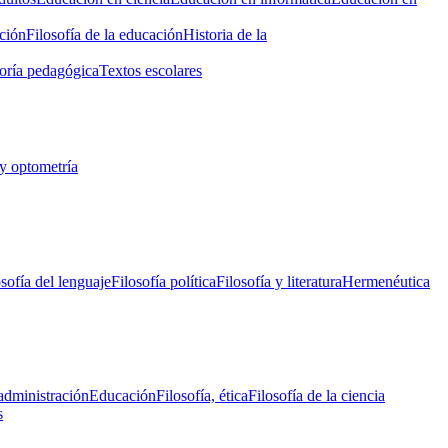
ción
Filosofía de la educación
Historia de la
oría pedagógica
Textos escolares
y optometría
osofía del lenguaje
Filosofía política
Filosofía y literatura
Hermenéutica
administración
Educación
Filosofía, ética
Filosofía de la ciencia
s