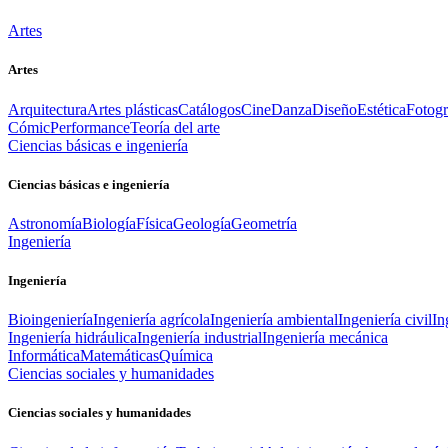
Artes
Artes
Arquitectura
Artes plásticas
Catálogos
Cine
Danza
Diseño
Estética
Fotogr
Cómic
Performance
Teoría del arte
Ciencias básicas e ingeniería
Ciencias básicas e ingeniería
Astronomía
Biología
Física
Geología
Geometría
Ingeniería
Ingeniería
Bioingeniería
Ingeniería agrícola
Ingeniería ambiental
Ingeniería civil
In
Ingeniería hidráulica
Ingeniería industrial
Ingeniería mecánica
Informática
Matemáticas
Química
Ciencias sociales y humanidades
Ciencias sociales y humanidades