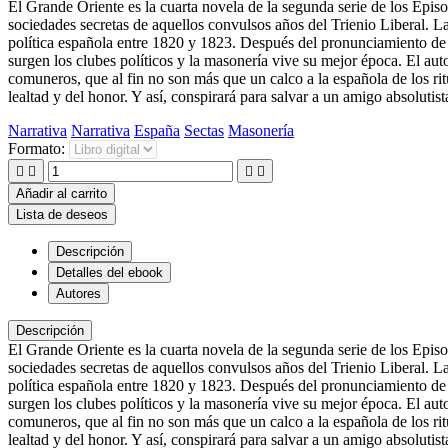
El Grande Oriente es la cuarta novela de la segunda serie de los Episo
sociedades secretas de aquellos convulsos años del Trienio Liberal. L
política española entre 1820 y 1823. Después del pronunciamiento de 
surgen los clubes políticos y la masonería vive su mejor época. El auto
comuneros, que al fin no son más que un calco a la española de los ri
lealtad y del honor. Y así, conspirará para salvar a un amigo absolutis
Narrativa
Narrativa
España
Sectas
Masonería
Formato:




Añadir al carrito
Lista de deseos
Descripción
Detalles del ebook
Autores
Descripción
El Grande Oriente es la cuarta novela de la segunda serie de los Episo
sociedades secretas de aquellos convulsos años del Trienio Liberal. L
política española entre 1820 y 1823. Después del pronunciamiento de 
surgen los clubes políticos y la masonería vive su mejor época. El aut
comuneros, que al fin no son más que un calco a la española de los ri
lealtad y del honor. Y así, conspirará para salvar a un amigo absolutis