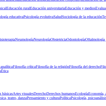
ical
Educación rural
Educación universitaria
Educación y medios
Evalua
ología educativa
Psicología evolutiva
Salud
Sociología de la educación
Te
isioterapia
Neumología
Neurología
Obstetricia
Odontología
Oftalmología 
 analítica
Filosofía crítica
Filosofía de la religión
Filosofía del derecho
Fil
a
Ética
s básicas
Artes visuales
Derecho
Derechos humanos
Ecología
Economía, 
ica, teatro, danza
Pensamiento y cultura
Política
Psicología, psicoanálisi