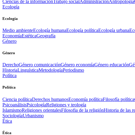
Ciencias de la información
Trabajo social
Administración
Antropología
Ecología
Ecología
Medio ambiente
Ecología humana
Ecología política
Ecología urbana
Ec
Economía
Estética
Geografía
Género
Género
Derecho
Género comunicación
Género economía
Género educación
Gén
Historia
Linguística
Metodología
Periodismo
Política
Política
Ciencia política
Derechos humanos
Economía política
Filosofía política
Psicoanálisis
Psicología
Religiones y teología
Islamismo
Religiones orientales
Filosofia de la religión
Historia de las r
Sociología
Urbanismo
Ética
Ética