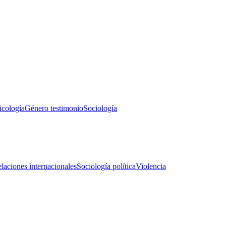
icología
Género testimonio
Sociología
laciones internacionales
Sociología política
Violencia