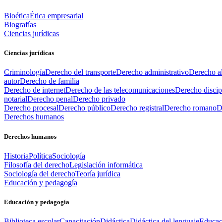
Bioética
Ética empresarial
Biografías
Ciencias jurídicas
Ciencias jurídicas
Criminología
Derecho del transporte
Derecho administrativo
Derecho al
autor
Derecho de familia
Derecho de internet
Derecho de las telecomunicaciones
Derecho discip
notarial
Derecho penal
Derecho privado
Derecho procesal
Derecho público
Derecho registral
Derecho romano
D
Derechos humanos
Derechos humanos
Historia
Política
Sociología
Filosofía del derecho
Legislación informática
Sociología del derecho
Teoría jurídica
Educación y pedagogía
Educación y pedagogía
Biblioteca escolar
Capacitación
Didáctica
Didáctica del lenguaje
Educac