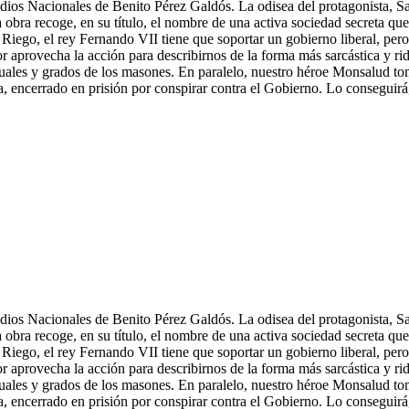
dios Nacionales de Benito Pérez Galdós. La odisea del protagonista, Sal
a obra recoge, en su título, el nombre de una activa sociedad secreta qu
Riego, el rey Fernando VII tiene que soportar un gobierno liberal, per
r aprovecha la acción para describirnos de la forma más sarcástica y ridí
tuales y grados de los masones. En paralelo, nuestro héroe Monsalud tom
ta, encerrado en prisión por conspirar contra el Gobierno. Lo conseguirá
dios Nacionales de Benito Pérez Galdós. La odisea del protagonista, Sal
a obra recoge, en su título, el nombre de una activa sociedad secreta qu
Riego, el rey Fernando VII tiene que soportar un gobierno liberal, per
or aprovecha la acción para describirnos de la forma más sarcástica y rid
tuales y grados de los masones. En paralelo, nuestro héroe Monsalud tom
ta, encerrado en prisión por conspirar contra el Gobierno. Lo conseguirá