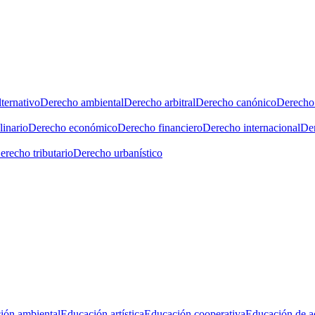
ternativo
Derecho ambiental
Derecho arbitral
Derecho canónico
Derecho 
linario
Derecho económico
Derecho financiero
Derecho internacional
Der
erecho tributario
Derecho urbanístico
ión ambiental
Educación artística
Educación cooperativa
Educación de a