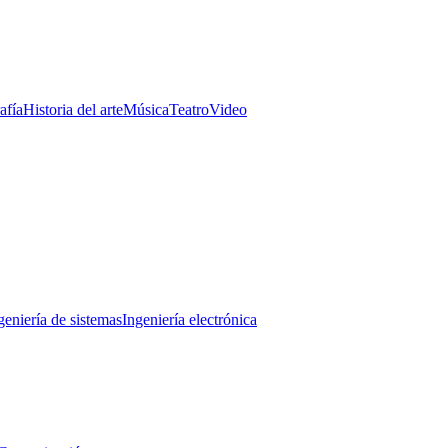
afía
Historia del arte
Música
Teatro
Video
geniería de sistemas
Ingeniería electrónica