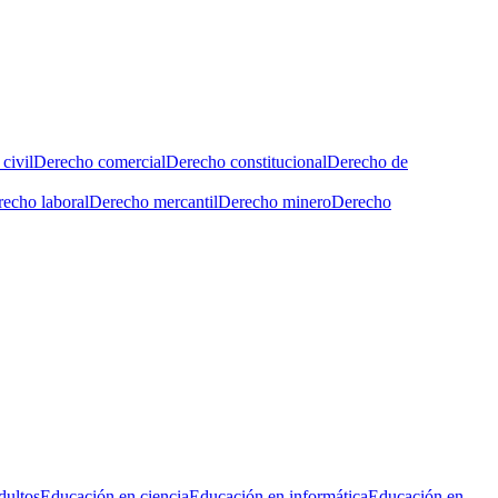
civil
Derecho comercial
Derecho constitucional
Derecho de
echo laboral
Derecho mercantil
Derecho minero
Derecho
dultos
Educación en ciencia
Educación en informática
Educación en