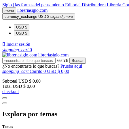
Siglo | las formas del pensamiento
Editorial
Distribuidora
Librería
Com
libreria
siglo
.com
menu
currency_exchange
USD $
expand_more
USD $
USD $

Iniciar sesión
shopping_cart
0
libreria
siglo
.com
search
Buscar
¿No encontraste lo que buscas?
Prueba aquí
shopping_cart
Carrito
0
USD $ 0,00
Subtotal
USD $ 0,00
Total
USD $ 0,00
checkout
Explora por temas
Temas