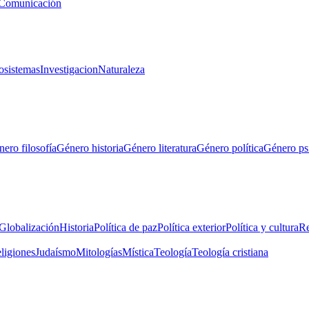
Comunicación
osistemas
Investigacion
Naturaleza
ero filosofía
Género historia
Género literatura
Género política
Género ps
Globalización
Historia
Política de paz
Política exterior
Política y cultura
Re
eligiones
Judaísmo
Mitologías
Mística
Teología
Teología cristiana