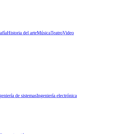
afía
Historia del arte
Música
Teatro
Video
geniería de sistemas
Ingeniería electrónica