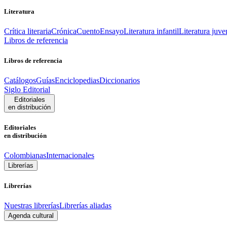
Literatura
Crítica literaria
Crónica
Cuento
Ensayo
Literatura infantil
Literatura juve
Libros de referencia
Libros de referencia
Catálogos
Guías
Enciclopedias
Diccionarios
Siglo Editorial
Editoriales
en distribución
Editoriales
en distribución
Colombianas
Internacionales
Librerías
Librerías
Nuestras librerías
Librerías aliadas
Agenda cultural