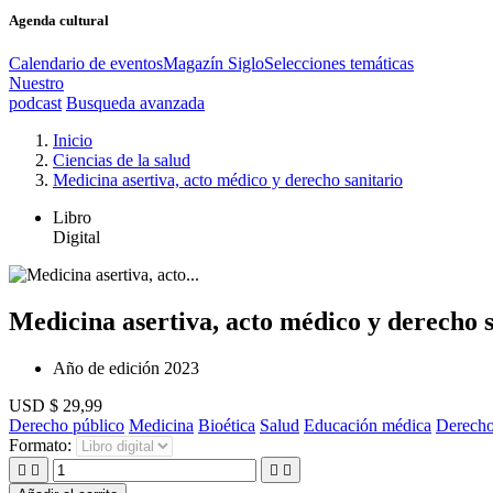
Agenda cultural
Calendario de eventos
Magazín Siglo
Selecciones temáticas
Nuestro
podcast
Busqueda avanzada
Inicio
Ciencias de la salud
Medicina asertiva, acto médico y derecho sanitario
Libro
Digital
Medicina asertiva, acto médico y derecho s
Año de edición
2023
USD $ 29,99
Derecho público
Medicina
Bioética
Salud
Educación médica
Derecho
Formato:



