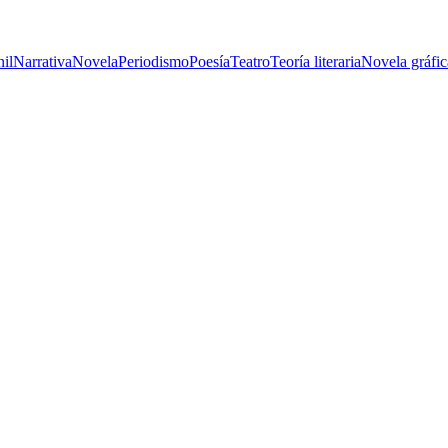
nil
Narrativa
Novela
Periodismo
Poesía
Teatro
Teoría literaria
Novela gráfic