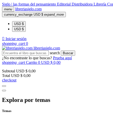
Siglo | las formas del pensamiento
Editorial
Distribuidora
Librería
Com
libreria
siglo
.com
menu
currency_exchange
USD $
expand_more
USD $
USD $

Iniciar sesión
shopping_cart
0
libreria
siglo
.com
search
Buscar
¿No encontraste lo que buscas?
Prueba aquí
shopping_cart
Carrito
0
USD $ 0,00
Subtotal
USD $ 0,00
Total
USD $ 0,00
checkout
Explora por temas
Temas