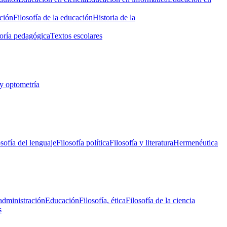
ción
Filosofía de la educación
Historia de la
oría pedagógica
Textos escolares
y optometría
osofía del lenguaje
Filosofía política
Filosofía y literatura
Hermenéutica
administración
Educación
Filosofía, ética
Filosofía de la ciencia
s