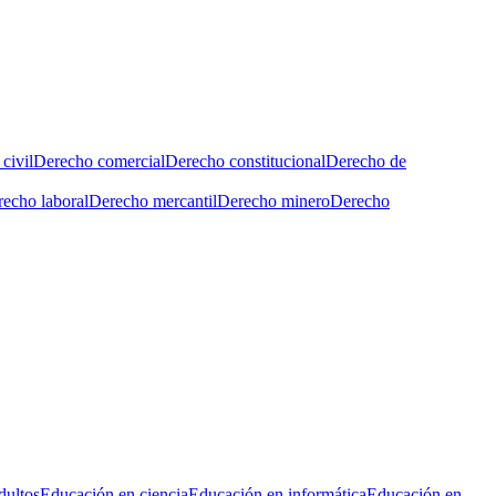
civil
Derecho comercial
Derecho constitucional
Derecho de
echo laboral
Derecho mercantil
Derecho minero
Derecho
dultos
Educación en ciencia
Educación en informática
Educación en