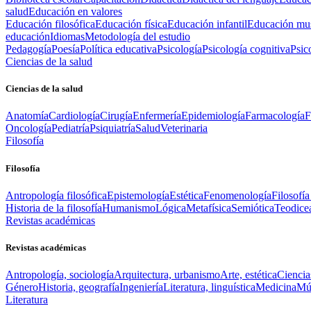
salud
Educación en valores
Educación filosófica
Educación física
Educación infantil
Educación mus
educación
Idiomas
Metodología del estudio
Pedagogía
Poesía
Política educativa
Psicología
Psicología cognitiva
Psic
Ciencias de la salud
Ciencias de la salud
Anatomía
Cardiología
Cirugía
Enfermería
Epidemiología
Farmacología
F
Oncología
Pediatría
Psiquiatría
Salud
Veterinaria
Filosofía
Filosofía
Antropología filosófica
Epistemología
Estética
Fenomenología
Filosofía
Historia de la filosofía
Humanismo
Lógica
Metafísica
Semiótica
Teodice
Revistas académicas
Revistas académicas
Antropología, sociología
Arquitectura, urbanismo
Arte, estética
Ciencia
Género
Historia, geografía
Ingeniería
Literatura, linguística
Medicina
Mús
Literatura