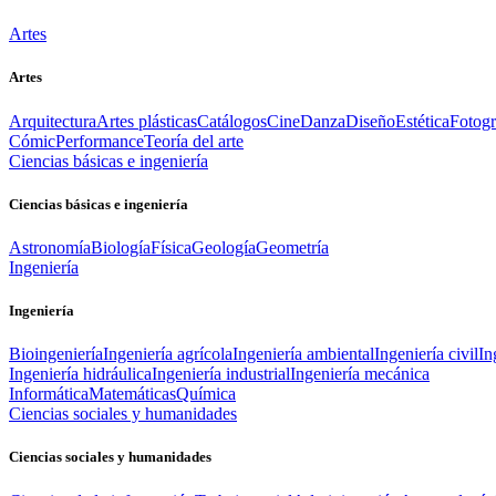
Artes
Artes
Arquitectura
Artes plásticas
Catálogos
Cine
Danza
Diseño
Estética
Fotogr
Cómic
Performance
Teoría del arte
Ciencias básicas e ingeniería
Ciencias básicas e ingeniería
Astronomía
Biología
Física
Geología
Geometría
Ingeniería
Ingeniería
Bioingeniería
Ingeniería agrícola
Ingeniería ambiental
Ingeniería civil
In
Ingeniería hidráulica
Ingeniería industrial
Ingeniería mecánica
Informática
Matemáticas
Química
Ciencias sociales y humanidades
Ciencias sociales y humanidades