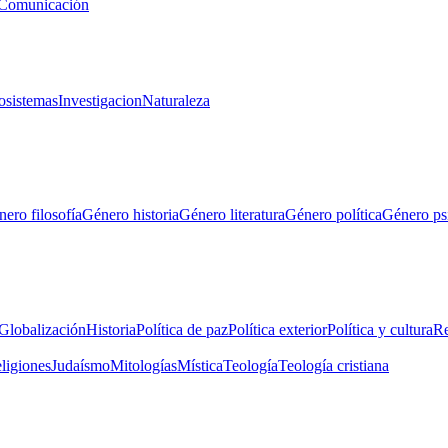
Comunicación
osistemas
Investigacion
Naturaleza
ero filosofía
Género historia
Género literatura
Género política
Género ps
Globalización
Historia
Política de paz
Política exterior
Política y cultura
Re
eligiones
Judaísmo
Mitologías
Mística
Teología
Teología cristiana