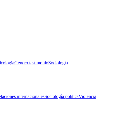
icología
Género testimonio
Sociología
laciones internacionales
Sociología política
Violencia