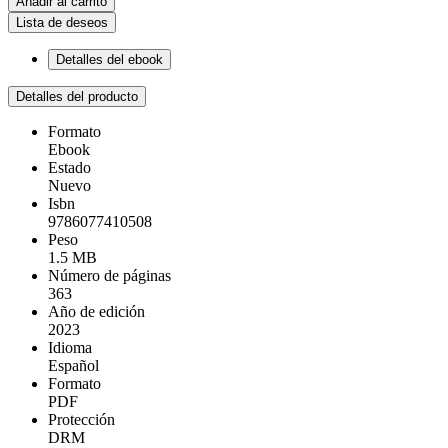
Añadir al carrito
Lista de deseos
Detalles del ebook
Detalles del producto
Formato
Ebook
Estado
Nuevo
Isbn
9786077410508
Peso
1.5 MB
Número de páginas
363
Año de edición
2023
Idioma
Español
Formato
PDF
Protección
DRM