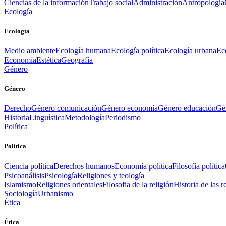
Ciencias de la información
Trabajo social
Administración
Antropología
Ecología
Ecología
Medio ambiente
Ecología humana
Ecología política
Ecología urbana
Ec
Economía
Estética
Geografía
Género
Género
Derecho
Género comunicación
Género economía
Género educación
Gén
Historia
Linguística
Metodología
Periodismo
Política
Política
Ciencia política
Derechos humanos
Economía política
Filosofía política
Psicoanálisis
Psicología
Religiones y teología
Islamismo
Religiones orientales
Filosofia de la religión
Historia de las r
Sociología
Urbanismo
Ética
Ética