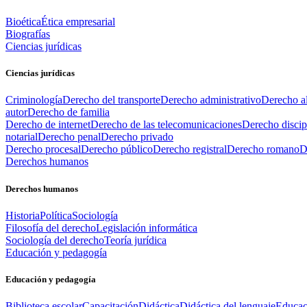
Bioética
Ética empresarial
Biografías
Ciencias jurídicas
Ciencias jurídicas
Criminología
Derecho del transporte
Derecho administrativo
Derecho al
autor
Derecho de familia
Derecho de internet
Derecho de las telecomunicaciones
Derecho discip
notarial
Derecho penal
Derecho privado
Derecho procesal
Derecho público
Derecho registral
Derecho romano
D
Derechos humanos
Derechos humanos
Historia
Política
Sociología
Filosofía del derecho
Legislación informática
Sociología del derecho
Teoría jurídica
Educación y pedagogía
Educación y pedagogía
Biblioteca escolar
Capacitación
Didáctica
Didáctica del lenguaje
Educac