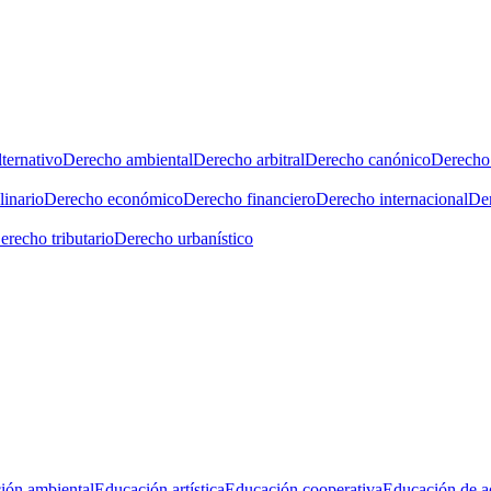
ternativo
Derecho ambiental
Derecho arbitral
Derecho canónico
Derecho 
linario
Derecho económico
Derecho financiero
Derecho internacional
Der
erecho tributario
Derecho urbanístico
ión ambiental
Educación artística
Educación cooperativa
Educación de a