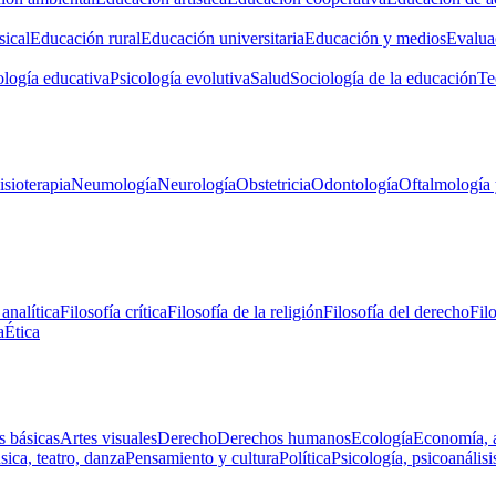
ical
Educación rural
Educación universitaria
Educación y medios
Evalua
ología educativa
Psicología evolutiva
Salud
Sociología de la educación
Te
isioterapia
Neumología
Neurología
Obstetricia
Odontología
Oftalmología 
 analítica
Filosofía crítica
Filosofía de la religión
Filosofía del derecho
Fil
a
Ética
s básicas
Artes visuales
Derecho
Derechos humanos
Ecología
Economía, 
ica, teatro, danza
Pensamiento y cultura
Política
Psicología, psicoanálisi