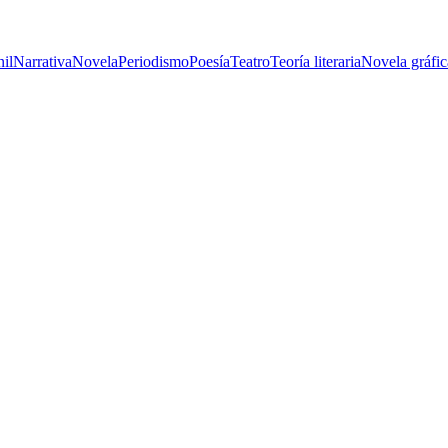
nil
Narrativa
Novela
Periodismo
Poesía
Teatro
Teoría literaria
Novela gráfic