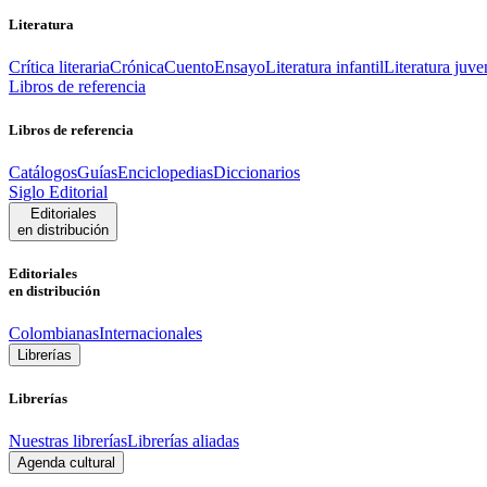
Literatura
Crítica literaria
Crónica
Cuento
Ensayo
Literatura infantil
Literatura juve
Libros de referencia
Libros de referencia
Catálogos
Guías
Enciclopedias
Diccionarios
Siglo Editorial
Editoriales
en distribución
Editoriales
en distribución
Colombianas
Internacionales
Librerías
Librerías
Nuestras librerías
Librerías aliadas
Agenda cultural