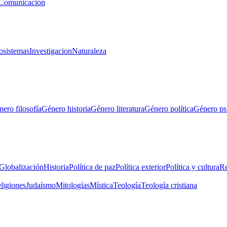
Comunicación
osistemas
Investigacion
Naturaleza
ero filosofía
Género historia
Género literatura
Género política
Género ps
Globalización
Historia
Política de paz
Política exterior
Política y cultura
Re
eligiones
Judaísmo
Mitologías
Mística
Teología
Teología cristiana