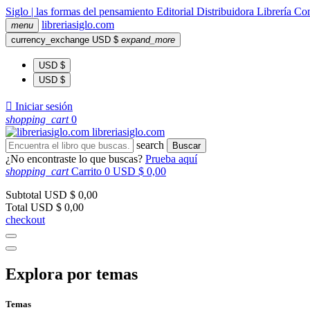
Siglo | las formas del pensamiento
Editorial
Distribuidora
Librería
Com
libreria
siglo
.com
menu
currency_exchange
USD $
expand_more
USD $
USD $

Iniciar sesión
shopping_cart
0
libreria
siglo
.com
search
Buscar
¿No encontraste lo que buscas?
Prueba aquí
shopping_cart
Carrito
0
USD $ 0,00
Subtotal
USD $ 0,00
Total
USD $ 0,00
checkout
Explora por temas
Temas