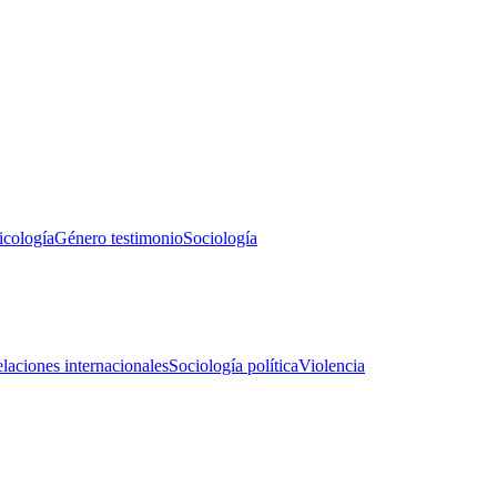
icología
Género testimonio
Sociología
laciones internacionales
Sociología política
Violencia