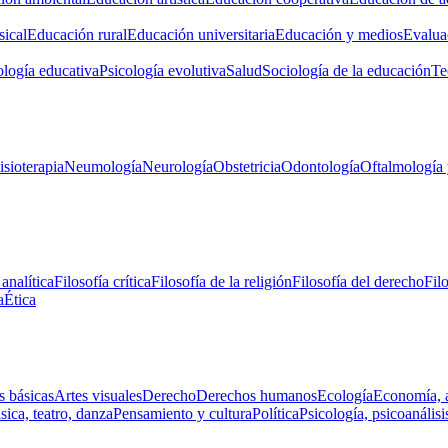
ical
Educación rural
Educación universitaria
Educación y medios
Evalua
ología educativa
Psicología evolutiva
Salud
Sociología de la educación
Te
isioterapia
Neumología
Neurología
Obstetricia
Odontología
Oftalmología 
 analítica
Filosofía crítica
Filosofía de la religión
Filosofía del derecho
Fil
a
Ética
s básicas
Artes visuales
Derecho
Derechos humanos
Ecología
Economía, 
ica, teatro, danza
Pensamiento y cultura
Política
Psicología, psicoanálisi