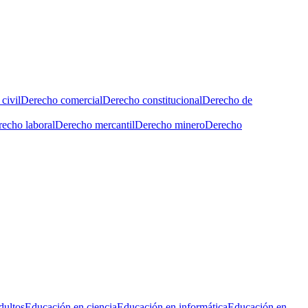
civil
Derecho comercial
Derecho constitucional
Derecho de
echo laboral
Derecho mercantil
Derecho minero
Derecho
dultos
Educación en ciencia
Educación en informática
Educación en