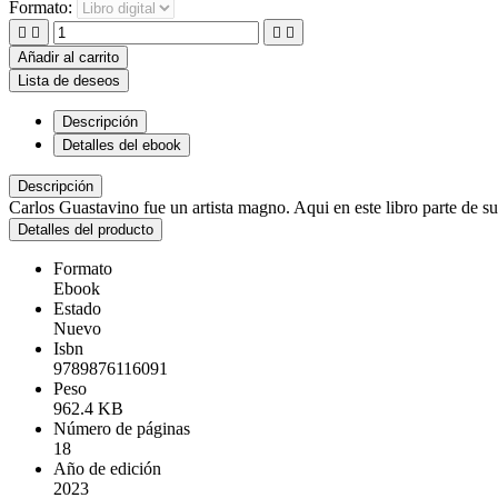
Formato:




Añadir al carrito
Lista de deseos
Descripción
Detalles del ebook
Descripción
Carlos Guastavino fue un artista magno. Aqui en este libro parte de su 
Detalles del producto
Formato
Ebook
Estado
Nuevo
Isbn
9789876116091
Peso
962.4 KB
Número de páginas
18
Año de edición
2023