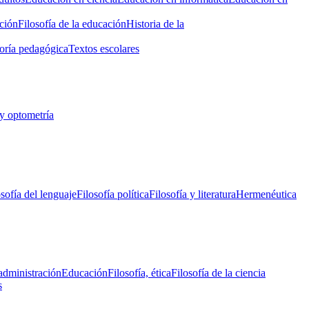
ción
Filosofía de la educación
Historia de la
oría pedagógica
Textos escolares
y optometría
osofía del lenguaje
Filosofía política
Filosofía y literatura
Hermenéutica
administración
Educación
Filosofía, ética
Filosofía de la ciencia
s