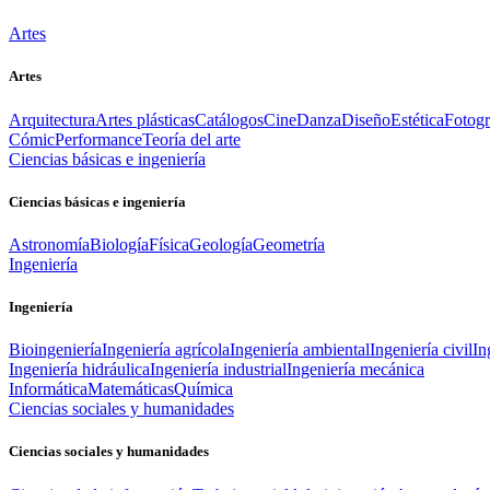
Artes
Artes
Arquitectura
Artes plásticas
Catálogos
Cine
Danza
Diseño
Estética
Fotogr
Cómic
Performance
Teoría del arte
Ciencias básicas e ingeniería
Ciencias básicas e ingeniería
Astronomía
Biología
Física
Geología
Geometría
Ingeniería
Ingeniería
Bioingeniería
Ingeniería agrícola
Ingeniería ambiental
Ingeniería civil
In
Ingeniería hidráulica
Ingeniería industrial
Ingeniería mecánica
Informática
Matemáticas
Química
Ciencias sociales y humanidades
Ciencias sociales y humanidades