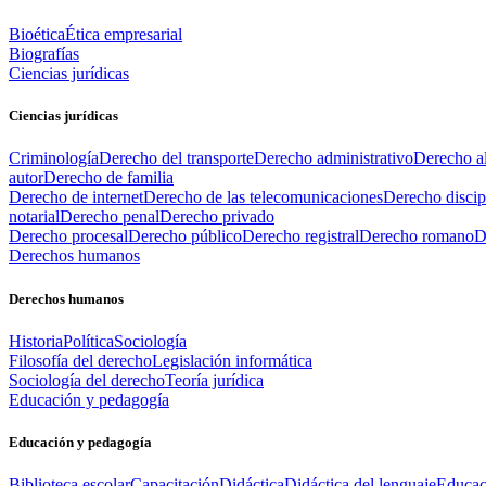
Bioética
Ética empresarial
Biografías
Ciencias jurídicas
Ciencias jurídicas
Criminología
Derecho del transporte
Derecho administrativo
Derecho al
autor
Derecho de familia
Derecho de internet
Derecho de las telecomunicaciones
Derecho discip
notarial
Derecho penal
Derecho privado
Derecho procesal
Derecho público
Derecho registral
Derecho romano
D
Derechos humanos
Derechos humanos
Historia
Política
Sociología
Filosofía del derecho
Legislación informática
Sociología del derecho
Teoría jurídica
Educación y pedagogía
Educación y pedagogía
Biblioteca escolar
Capacitación
Didáctica
Didáctica del lenguaje
Educac