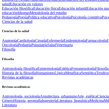
salud
Educación en valores
Educación filosófica
Educación física
Educación infantil
Educación mus
educación
Idiomas
Metodología del estudio
Pedagogía
Poesía
Política educativa
Psicología
Psicología cognitiva
Psic
Ciencias de la salud
Ciencias de la salud
Anatomía
Cardiología
Cirugía
Enfermería
Epidemiología
Farmacología
F
Oncología
Pediatría
Psiquiatría
Salud
Veterinaria
Filosofía
Filosofía
Antropología filosófica
Epistemología
Estética
Fenomenología
Filosofía
Historia de la filosofía
Humanismo
Lógica
Metafísica
Semiótica
Teodice
Revistas académicas
Revistas académicas
Antropología, sociología
Arquitectura, urbanismo
Arte, estética
Ciencia
Género
Historia, geografía
Ingeniería
Literatura, linguística
Medicina
Mús
Literatura