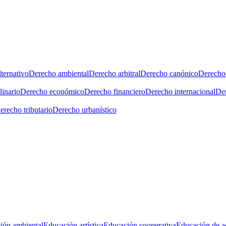
ternativo
Derecho ambiental
Derecho arbitral
Derecho canónico
Derecho 
linario
Derecho económico
Derecho financiero
Derecho internacional
Der
erecho tributario
Derecho urbanístico
ión ambiental
Educación artística
Educación cooperativa
Educación de a