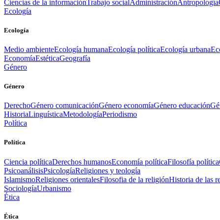
Ciencias de la información
Trabajo social
Administración
Antropología
Ecología
Ecología
Medio ambiente
Ecología humana
Ecología política
Ecología urbana
Ec
Economía
Estética
Geografía
Género
Género
Derecho
Género comunicación
Género economía
Género educación
Gén
Historia
Linguística
Metodología
Periodismo
Política
Política
Ciencia política
Derechos humanos
Economía política
Filosofía política
Psicoanálisis
Psicología
Religiones y teología
Islamismo
Religiones orientales
Filosofia de la religión
Historia de las r
Sociología
Urbanismo
Ética
Ética