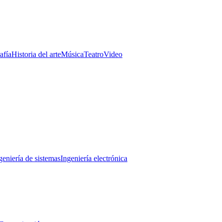
afía
Historia del arte
Música
Teatro
Video
geniería de sistemas
Ingeniería electrónica