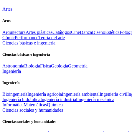
Artes
Artes
Arquitectura
Artes plásticas
Catálogos
Cine
Danza
Diseño
Estética
Fotogr
Cómic
Performance
Teoría del arte
Ciencias básicas e ingeniería
Ciencias básicas e ingeniería
Astronomía
Biología
Física
Geología
Geometría
Ingeniería
Ingeniería
Bioingeniería
Ingeniería agrícola
Ingeniería ambiental
Ingeniería civil
In
Ingeniería hidráulica
Ingeniería industrial
Ingeniería mecánica
Informática
Matemáticas
Química
Ciencias sociales y humanidades
Ciencias sociales y humanidades