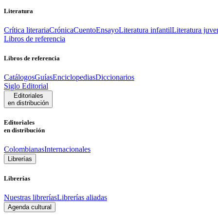
Literatura
Crítica literaria
Crónica
Cuento
Ensayo
Literatura infantil
Literatura juve
Libros de referencia
Libros de referencia
Catálogos
Guías
Enciclopedias
Diccionarios
Siglo Editorial
Editoriales
en distribución
Editoriales
en distribución
Colombianas
Internacionales
Librerías
Librerías
Nuestras librerías
Librerías aliadas
Agenda cultural