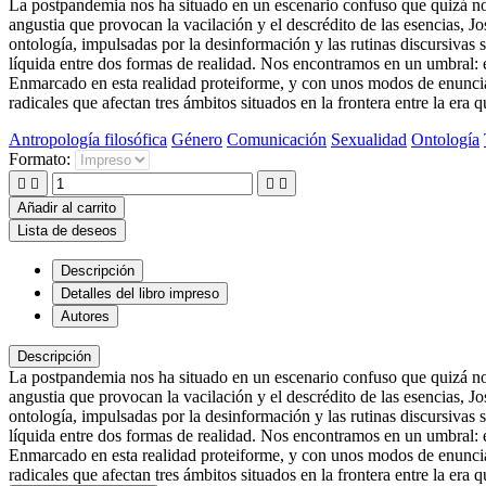
La postpandemia nos ha situado en un escenario confuso que quizá no e
angustia que provocan la vacilación y el descrédito de las esencias, 
ontología, impulsadas por la desinformación y las rutinas discursivas
líquida entre dos formas de realidad. Nos encontramos en un umbral: 
Enmarcado en esta realidad proteiforme, y con unos modos de enunciac
radicales que afectan tres ámbitos situados en la frontera entre la era 
Antropología filosófica
Género
Comunicación
Sexualidad
Ontología
Formato:




Añadir al carrito
Lista de deseos
Descripción
Detalles del libro impreso
Autores
Descripción
La postpandemia nos ha situado en un escenario confuso que quizá no e
angustia que provocan la vacilación y el descrédito de las esencias, 
ontología, impulsadas por la desinformación y las rutinas discursivas
líquida entre dos formas de realidad. Nos encontramos en un umbral: 
Enmarcado en esta realidad proteiforme, y con unos modos de enunciac
radicales que afectan tres ámbitos situados en la frontera entre la era 