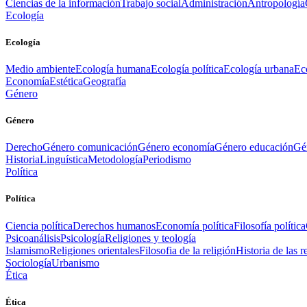
Ciencias de la información
Trabajo social
Administración
Antropología
Ecología
Ecología
Medio ambiente
Ecología humana
Ecología política
Ecología urbana
Ec
Economía
Estética
Geografía
Género
Género
Derecho
Género comunicación
Género economía
Género educación
Gén
Historia
Linguística
Metodología
Periodismo
Política
Política
Ciencia política
Derechos humanos
Economía política
Filosofía política
Psicoanálisis
Psicología
Religiones y teología
Islamismo
Religiones orientales
Filosofia de la religión
Historia de las r
Sociología
Urbanismo
Ética
Ética