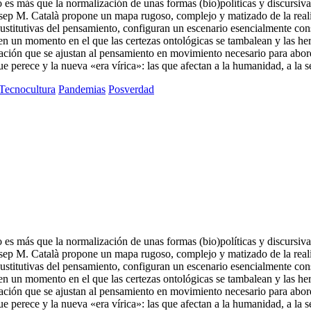
s más que la normalización de unas formas (bio)políticas y discursivas
Josep M. Català propone un mapa rugoso, complejo y matizado de la reali
 sustitutivas del pensamiento, configuran un escenario esencialmente co
en un momento en el que las certezas ontológicas se tambalean y las h
ión que se ajustan al pensamiento en movimiento necesario para aborda
que perece y la nueva «era vírica»: las que afectan a la humanidad, a la 
Tecnocultura
Pandemias
Posverdad
s más que la normalización de unas formas (bio)políticas y discursivas
Josep M. Català propone un mapa rugoso, complejo y matizado de la reali
 sustitutivas del pensamiento, configuran un escenario esencialmente co
en un momento en el que las certezas ontológicas se tambalean y las he
ión que se ajustan al pensamiento en movimiento necesario para aborda
que perece y la nueva «era vírica»: las que afectan a la humanidad, a la 