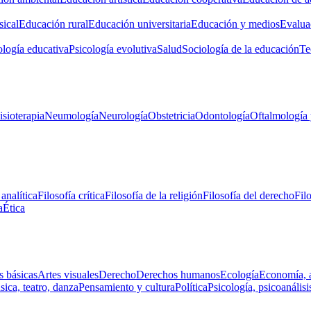
ical
Educación rural
Educación universitaria
Educación y medios
Evalua
ología educativa
Psicología evolutiva
Salud
Sociología de la educación
Te
isioterapia
Neumología
Neurología
Obstetricia
Odontología
Oftalmología 
 analítica
Filosofía crítica
Filosofía de la religión
Filosofía del derecho
Fil
a
Ética
s básicas
Artes visuales
Derecho
Derechos humanos
Ecología
Economía, 
ica, teatro, danza
Pensamiento y cultura
Política
Psicología, psicoanálisi