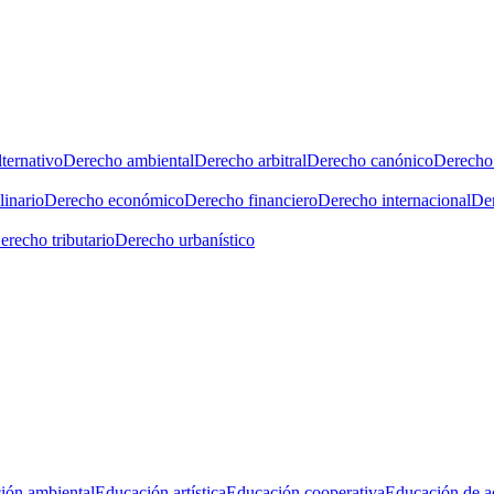
ternativo
Derecho ambiental
Derecho arbitral
Derecho canónico
Derecho 
linario
Derecho económico
Derecho financiero
Derecho internacional
Der
erecho tributario
Derecho urbanístico
ión ambiental
Educación artística
Educación cooperativa
Educación de a