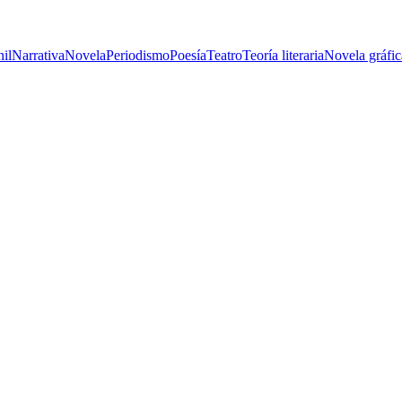
nil
Narrativa
Novela
Periodismo
Poesía
Teatro
Teoría literaria
Novela gráfic