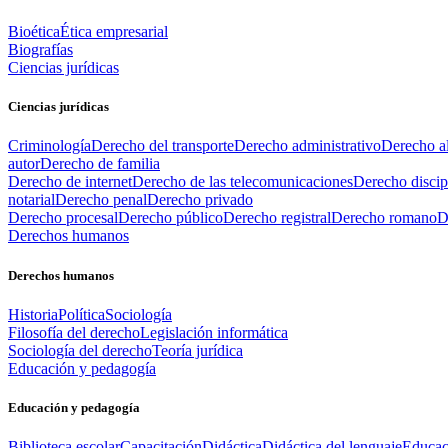
Bioética
Ética empresarial
Biografías
Ciencias jurídicas
Ciencias jurídicas
Criminología
Derecho del transporte
Derecho administrativo
Derecho al
autor
Derecho de familia
Derecho de internet
Derecho de las telecomunicaciones
Derecho discip
notarial
Derecho penal
Derecho privado
Derecho procesal
Derecho público
Derecho registral
Derecho romano
D
Derechos humanos
Derechos humanos
Historia
Política
Sociología
Filosofía del derecho
Legislación informática
Sociología del derecho
Teoría jurídica
Educación y pedagogía
Educación y pedagogía
Biblioteca escolar
Capacitación
Didáctica
Didáctica del lenguaje
Educac