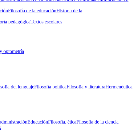
ción
Filosofía de la educación
Historia de la
oría pedagógica
Textos escolares
y optometría
osofía del lenguaje
Filosofía política
Filosofía y literatura
Hermenéutica
administración
Educación
Filosofía, ética
Filosofía de la ciencia
s