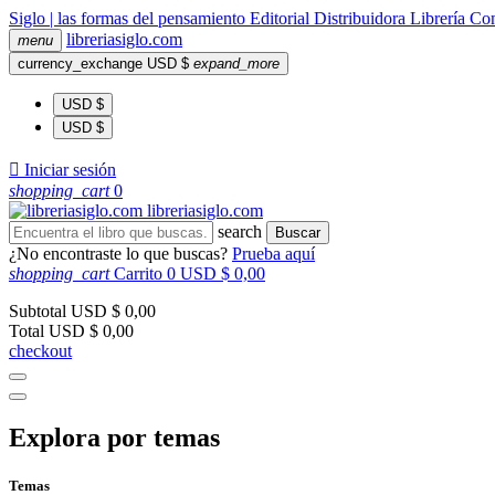
Siglo | las formas del pensamiento
Editorial
Distribuidora
Librería
Com
libreria
siglo
.com
menu
currency_exchange
USD $
expand_more
USD $
USD $

Iniciar sesión
shopping_cart
0
libreria
siglo
.com
search
Buscar
¿No encontraste lo que buscas?
Prueba aquí
shopping_cart
Carrito
0
USD $ 0,00
Subtotal
USD $ 0,00
Total
USD $ 0,00
checkout
Explora por temas
Temas