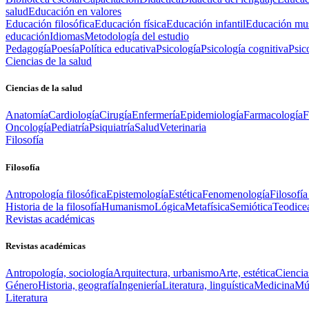
salud
Educación en valores
Educación filosófica
Educación física
Educación infantil
Educación mus
educación
Idiomas
Metodología del estudio
Pedagogía
Poesía
Política educativa
Psicología
Psicología cognitiva
Psic
Ciencias de la salud
Ciencias de la salud
Anatomía
Cardiología
Cirugía
Enfermería
Epidemiología
Farmacología
F
Oncología
Pediatría
Psiquiatría
Salud
Veterinaria
Filosofía
Filosofía
Antropología filosófica
Epistemología
Estética
Fenomenología
Filosofía
Historia de la filosofía
Humanismo
Lógica
Metafísica
Semiótica
Teodice
Revistas académicas
Revistas académicas
Antropología, sociología
Arquitectura, urbanismo
Arte, estética
Ciencia
Género
Historia, geografía
Ingeniería
Literatura, linguística
Medicina
Mús
Literatura