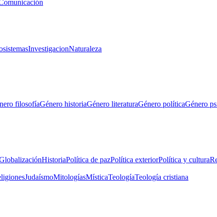
Comunicación
osistemas
Investigacion
Naturaleza
ero filosofía
Género historia
Género literatura
Género política
Género ps
Globalización
Historia
Política de paz
Política exterior
Política y cultura
Re
eligiones
Judaísmo
Mitologías
Mística
Teología
Teología cristiana