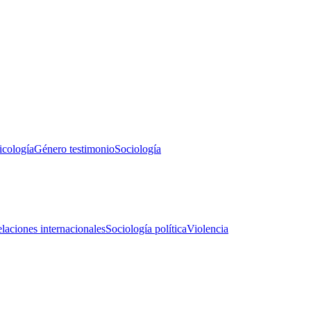
icología
Género testimonio
Sociología
laciones internacionales
Sociología política
Violencia