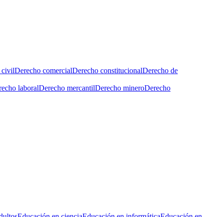
civil
Derecho comercial
Derecho constitucional
Derecho de
echo laboral
Derecho mercantil
Derecho minero
Derecho
dultos
Educación en ciencia
Educación en informática
Educación en