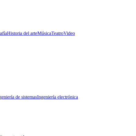
afía
Historia del arte
Música
Teatro
Video
geniería de sistemas
Ingeniería electrónica