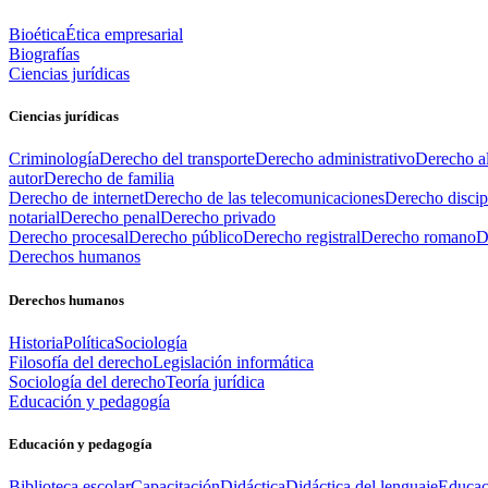
Bioética
Ética empresarial
Biografías
Ciencias jurídicas
Ciencias jurídicas
Criminología
Derecho del transporte
Derecho administrativo
Derecho al
autor
Derecho de familia
Derecho de internet
Derecho de las telecomunicaciones
Derecho discip
notarial
Derecho penal
Derecho privado
Derecho procesal
Derecho público
Derecho registral
Derecho romano
D
Derechos humanos
Derechos humanos
Historia
Política
Sociología
Filosofía del derecho
Legislación informática
Sociología del derecho
Teoría jurídica
Educación y pedagogía
Educación y pedagogía
Biblioteca escolar
Capacitación
Didáctica
Didáctica del lenguaje
Educac