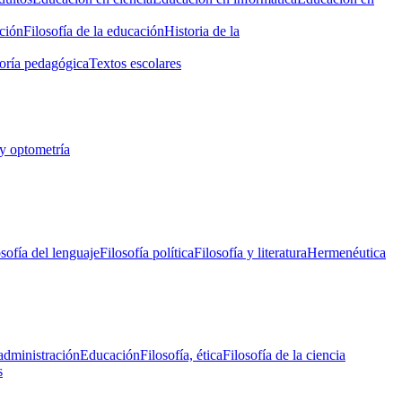
ción
Filosofía de la educación
Historia de la
oría pedagógica
Textos escolares
y optometría
osofía del lenguaje
Filosofía política
Filosofía y literatura
Hermenéutica
administración
Educación
Filosofía, ética
Filosofía de la ciencia
s