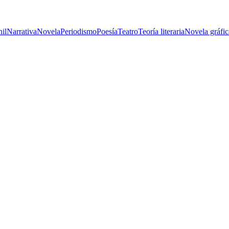
nil
Narrativa
Novela
Periodismo
Poesía
Teatro
Teoría literaria
Novela gráfic