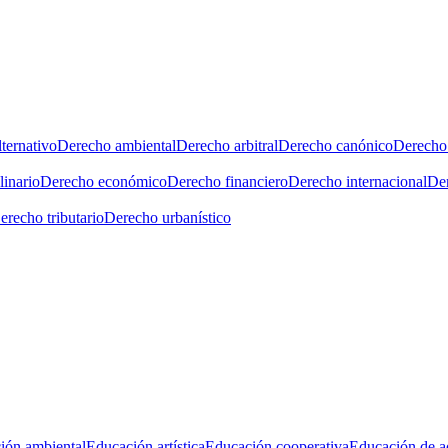
ternativo
Derecho ambiental
Derecho arbitral
Derecho canónico
Derecho 
linario
Derecho económico
Derecho financiero
Derecho internacional
Der
erecho tributario
Derecho urbanístico
ión ambiental
Educación artística
Educación cooperativa
Educación de a