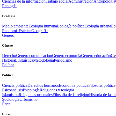
Ciencias de la información
Trabajo social
Administración
Antropología
Ecología
Ecología
Medio ambiente
Ecología humana
Ecología política
Ecología urbana
Ec
Economía
Estética
Geografía
Género
Género
Derecho
Género comunicación
Género economía
Género educación
Gén
Historia
Linguística
Metodología
Periodismo
Política
Política
Ciencia política
Derechos humanos
Economía política
Filosofía política
Psicoanálisis
Psicología
Religiones y teología
Islamismo
Religiones orientales
Filosofia de la religión
Historia de las r
Sociología
Urbanismo
Ética
Ética