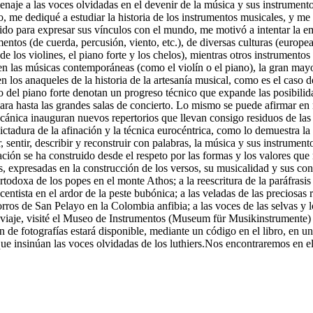
enaje a las voces olvidadas en el devenir de la música y sus instrument
e dediqué a estudiar la historia de los instrumentos musicales, y me i
ido para expresar sus vínculos con el mundo, me motivó a intentar la emp
umentos (de cuerda, percusión, viento, etc.), de diversas culturas (eur
 de los violines, el piano forte y los chelos), mientras otros instrument
en las músicas contemporáneas (como el violín o el piano), la gran mayo
 los anaqueles de la historia de la artesanía musical, como es el caso del
aseo del piano forte denotan un progreso técnico que expande las posibi
mara hasta las grandes salas de concierto. Lo mismo se puede afirmar en
cánica inauguran nuevos repertorios que llevan consigo residuos de las v
dictadura de la afinación y la técnica eurocéntrica, como lo demuestra l
r, sentir, describir y reconstruir con palabras, la música y sus instrum
ación se ha construido desde el respeto por las formas y los valores qu
, expresadas en la construcción de los versos, su musicalidad y sus cont
 ortodoxa de los popes en el monte Athos; a la reescritura de la paráfrasis
entista en el ardor de la peste bubónica; a las veladas de las preciosas
orros de San Pelayo en la Colombia anfibia; a las voces de las selvas y 
 viaje, visité el Museo de Instrumentos (Museum für Musikinstrumente
ón de fotografías estará disponible, mediante un código en el libro, en u
que insinúan las voces olvidadas de los luthiers.Nos encontraremos en el