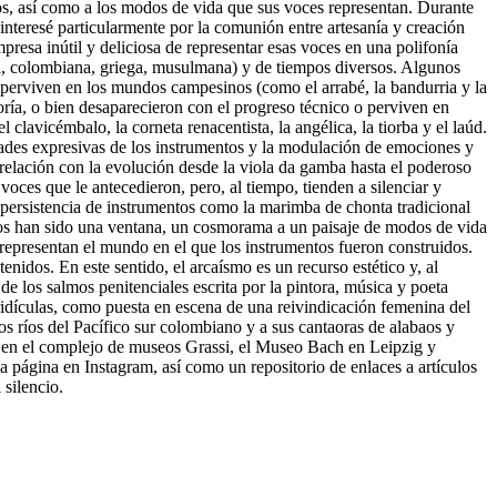
os, así como a los modos de vida que sus voces representan. Durante
nteresé particularmente por la comunión entre artesanía y creación
resa inútil y deliciosa de representar esa
s voces en una polifonía
opea, colombiana, griega, musulmana) y de tiempos diversos. Algunos
os perviven en los mundos campesinos (como el arrabé, la bandurria y la
ría, o bien desaparecieron con el progreso técnico o perviven en
 clavicémbalo, la corneta renacentista, la angélica, la tiorba y el laúd.
lidades expresivas de los instrumentos y la modulación de emociones y
 relación con la evolución desde la viola da gamba hasta el poderoso
oces que le antecedieron, pero, al tiempo, tienden a silenciar y
a persistencia de instrumentos como la marimba de chonta tradicional
entos han sido una ventana, un cosmorama a un paisaje de modos de vida
e representan el mundo en el que los instrumentos fueron construidos.
enidos. En este sentido, el arcaísmo es un recurso estético y, al
 de los salmos penitenciales escrita por la pintora, música y poeta
 ridículas, como puesta en escena de una reivindicación femenina del
los ríos del Pacífico sur colombiano y a sus cantaoras de alabaos y
) en el complejo de museos Grassi, el Museo Bach en Leipzig y
na página en Instagram, así como un repositorio de enlaces a artículos
 silencio.