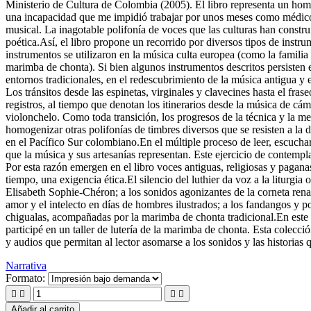
Ministerio de Cultura de Colombia (2005). El libro representa un hom
una incapacidad que me impidió trabajar por unos meses como médico, m
musical. La inagotable polifonía de voces que las culturas han constru
poética.Así, el libro propone un recorrido por diversos tipos de instr
instrumentos se utilizaron en la música culta europea (como la familia
marimba de chonta). Si bien algunos instrumentos descritos persisten 
entornos tradicionales, en el redescubrimiento de la música antigua y en
Los tránsitos desde las espinetas, virginales y clavecines hasta el fr
registros, al tiempo que denotan los itinerarios desde la música de cá
violonchelo. Como toda transición, los progresos de la técnica y la me
homogenizar otras polifonías de timbres diversos que se resisten a la 
en el Pacífico Sur colombiano.En el múltiple proceso de leer, escucha
que la música y sus artesanías representan. Este ejercicio de contempl
Por esta razón emergen en el libro voces antiguas, religiosas y paganas
tiempo, una exigencia ética.El silencio del luthier da voz a la liturgia
Elisabeth Sophie-Chéron; a los sonidos agonizantes de la corneta renac
amor y el intelecto en días de hombres ilustrados; a los fandangos y p
chigualas, acompañadas por la marimba de chonta tradicional.En este
participé en un taller de lutería de la marimba de chonta. Esta colecci
y audios que permitan al lector asomarse a los sonidos y las historias 
Narrativa
Formato:




Añadir al carrito