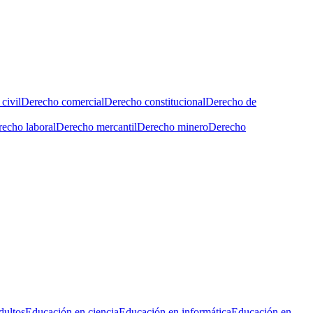
civil
Derecho comercial
Derecho constitucional
Derecho de
echo laboral
Derecho mercantil
Derecho minero
Derecho
dultos
Educación en ciencia
Educación en informática
Educación en