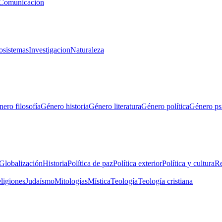
Comunicación
osistemas
Investigacion
Naturaleza
ero filosofía
Género historia
Género literatura
Género política
Género ps
Globalización
Historia
Política de paz
Política exterior
Política y cultura
Re
eligiones
Judaísmo
Mitologías
Mística
Teología
Teología cristiana