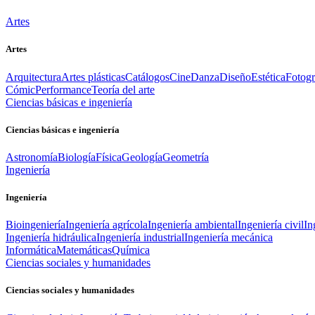
Artes
Artes
Arquitectura
Artes plásticas
Catálogos
Cine
Danza
Diseño
Estética
Fotogr
Cómic
Performance
Teoría del arte
Ciencias básicas e ingeniería
Ciencias básicas e ingeniería
Astronomía
Biología
Física
Geología
Geometría
Ingeniería
Ingeniería
Bioingeniería
Ingeniería agrícola
Ingeniería ambiental
Ingeniería civil
In
Ingeniería hidráulica
Ingeniería industrial
Ingeniería mecánica
Informática
Matemáticas
Química
Ciencias sociales y humanidades
Ciencias sociales y humanidades