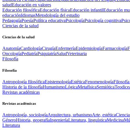
salud
Educación en valores
Educación filosófica
Educación física
Educación infantil
Educación mus
educación
Idiomas
Metodología del estudio
Pedagogía
Poesía
Política educativa
Psicología
Psicología cognitiva
Psic
Ciencias de la salud
Ciencias de la salud
Anatomía
Cardiología
Cirugía
Enfermería
Epidemiología
Farmacología
F
Oncología
Pediatría
Psiquiatría
Salud
Veterinaria
Filosofía
Filosofía
Antropología filosófica
Epistemología
Estética
Fenomenología
Filosofía
Historia de la filosofía
Humanismo
Lógica
Metafísica
Semiótica
Teodice
Revistas académicas
Revistas académicas
Antropología, sociología
Arquitectura, urbanismo
Arte, estética
Ciencia
Género
Historia, geografía
Ingeniería
Literatura, linguística
Medicina
Mús
Literatura