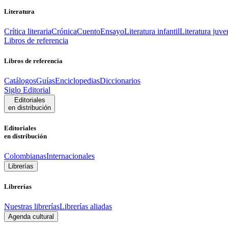
Literatura
Crítica literaria
Crónica
Cuento
Ensayo
Literatura infantil
Literatura juve
Libros de referencia
Libros de referencia
Catálogos
Guías
Enciclopedias
Diccionarios
Siglo Editorial
Editoriales
en distribución
Editoriales
en distribución
Colombianas
Internacionales
Librerías
Librerías
Nuestras librerías
Librerías aliadas
Agenda cultural