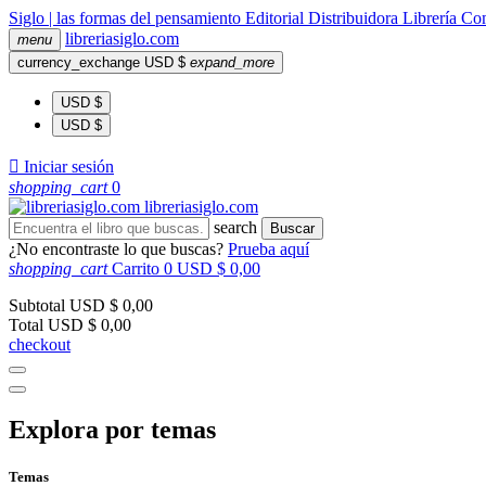
Siglo | las formas del pensamiento
Editorial
Distribuidora
Librería
Com
libreria
siglo
.com
menu
currency_exchange
USD $
expand_more
USD $
USD $

Iniciar sesión
shopping_cart
0
libreria
siglo
.com
search
Buscar
¿No encontraste lo que buscas?
Prueba aquí
shopping_cart
Carrito
0
USD $ 0,00
Subtotal
USD $ 0,00
Total
USD $ 0,00
checkout
Explora por temas
Temas