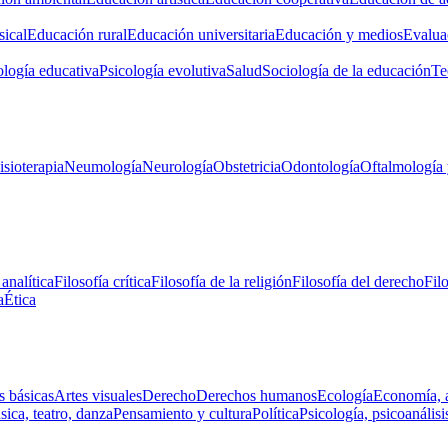
ical
Educación rural
Educación universitaria
Educación y medios
Evalua
ología educativa
Psicología evolutiva
Salud
Sociología de la educación
Te
isioterapia
Neumología
Neurología
Obstetricia
Odontología
Oftalmología 
 analítica
Filosofía crítica
Filosofía de la religión
Filosofía del derecho
Fil
a
Ética
s básicas
Artes visuales
Derecho
Derechos humanos
Ecología
Economía, 
ica, teatro, danza
Pensamiento y cultura
Política
Psicología, psicoanálisi