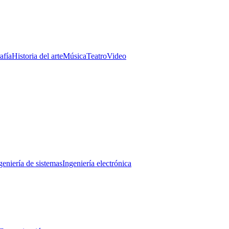
afía
Historia del arte
Música
Teatro
Video
geniería de sistemas
Ingeniería electrónica