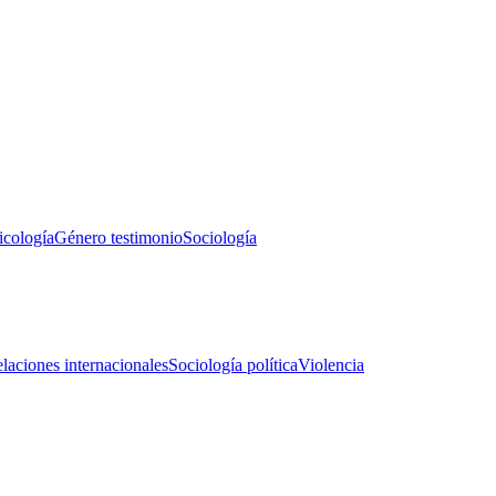
icología
Género testimonio
Sociología
laciones internacionales
Sociología política
Violencia