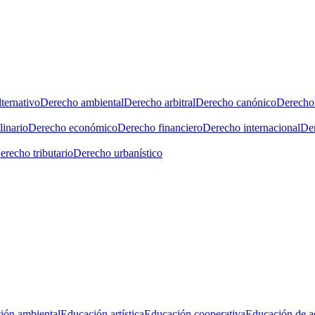
ternativo
Derecho ambiental
Derecho arbitral
Derecho canónico
Derecho 
linario
Derecho económico
Derecho financiero
Derecho internacional
Der
erecho tributario
Derecho urbanístico
ión ambiental
Educación artística
Educación cooperativa
Educación de a