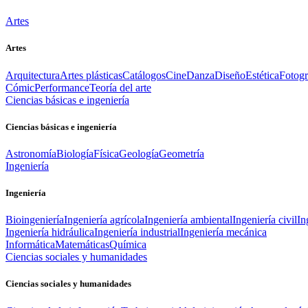
Artes
Artes
Arquitectura
Artes plásticas
Catálogos
Cine
Danza
Diseño
Estética
Fotogr
Cómic
Performance
Teoría del arte
Ciencias básicas e ingeniería
Ciencias básicas e ingeniería
Astronomía
Biología
Física
Geología
Geometría
Ingeniería
Ingeniería
Bioingeniería
Ingeniería agrícola
Ingeniería ambiental
Ingeniería civil
In
Ingeniería hidráulica
Ingeniería industrial
Ingeniería mecánica
Informática
Matemáticas
Química
Ciencias sociales y humanidades
Ciencias sociales y humanidades