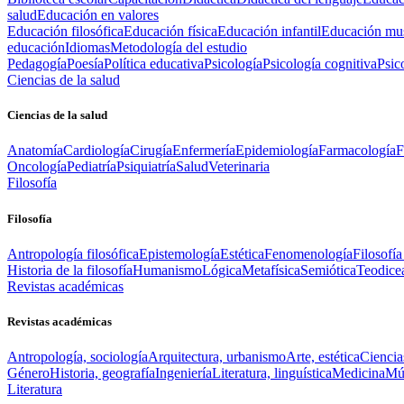
salud
Educación en valores
Educación filosófica
Educación física
Educación infantil
Educación mus
educación
Idiomas
Metodología del estudio
Pedagogía
Poesía
Política educativa
Psicología
Psicología cognitiva
Psic
Ciencias de la salud
Ciencias de la salud
Anatomía
Cardiología
Cirugía
Enfermería
Epidemiología
Farmacología
F
Oncología
Pediatría
Psiquiatría
Salud
Veterinaria
Filosofía
Filosofía
Antropología filosófica
Epistemología
Estética
Fenomenología
Filosofía
Historia de la filosofía
Humanismo
Lógica
Metafísica
Semiótica
Teodice
Revistas académicas
Revistas académicas
Antropología, sociología
Arquitectura, urbanismo
Arte, estética
Ciencia
Género
Historia, geografía
Ingeniería
Literatura, linguística
Medicina
Mús
Literatura