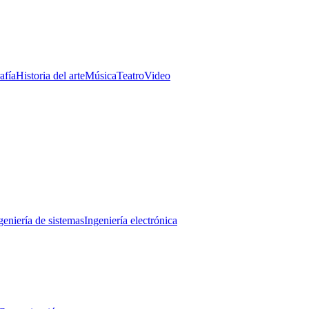
afía
Historia del arte
Música
Teatro
Video
geniería de sistemas
Ingeniería electrónica