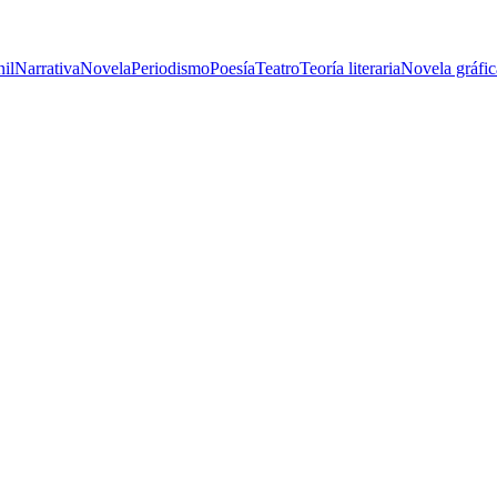
nil
Narrativa
Novela
Periodismo
Poesía
Teatro
Teoría literaria
Novela gráfic