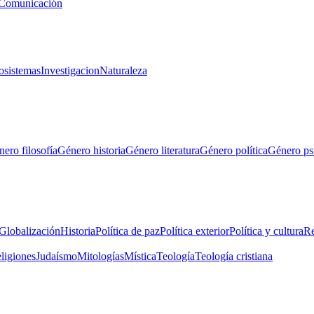
Comunicación
osistemas
Investigacion
Naturaleza
ero filosofía
Género historia
Género literatura
Género política
Género ps
Globalización
Historia
Política de paz
Política exterior
Política y cultura
Re
eligiones
Judaísmo
Mitologías
Mística
Teología
Teología cristiana