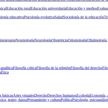
ical
Educación rural
Educación universitaria
Educación y medios
Evalua
ología educativa
Psicología evolutiva
Salud
Sociología de la educación
Te
isioterapia
Neumología
Neurología
Obstetricia
Odontología
Oftalmología 
 analítica
Filosofía crítica
Filosofía de la religión
Filosofía del derecho
Fil
a
Ética
s básicas
Artes visuales
Derecho
Derechos humanos
Ecología
Economía, 
ica, teatro, danza
Pensamiento y cultura
Política
Psicología, psicoanálisi