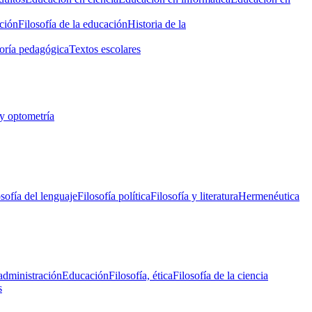
ción
Filosofía de la educación
Historia de la
oría pedagógica
Textos escolares
y optometría
osofía del lenguaje
Filosofía política
Filosofía y literatura
Hermenéutica
administración
Educación
Filosofía, ética
Filosofía de la ciencia
s