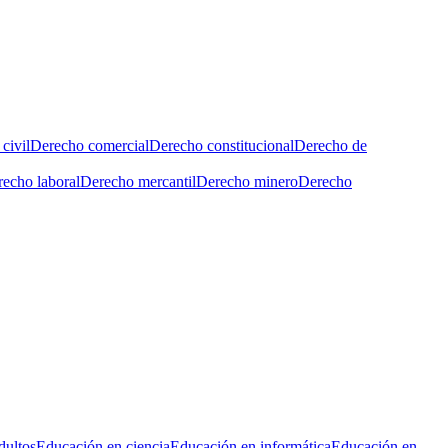
civil
Derecho comercial
Derecho constitucional
Derecho de
echo laboral
Derecho mercantil
Derecho minero
Derecho
dultos
Educación en ciencia
Educación en informática
Educación en