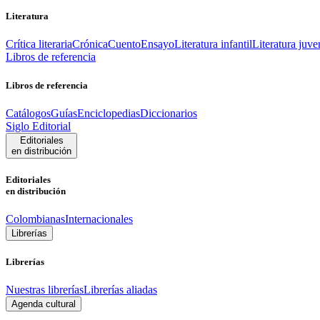
Literatura
Crítica literaria
Crónica
Cuento
Ensayo
Literatura infantil
Literatura juve
Libros de referencia
Libros de referencia
Catálogos
Guías
Enciclopedias
Diccionarios
Siglo Editorial
Editoriales
en distribución
Editoriales
en distribución
Colombianas
Internacionales
Librerías
Librerías
Nuestras librerías
Librerías aliadas
Agenda cultural