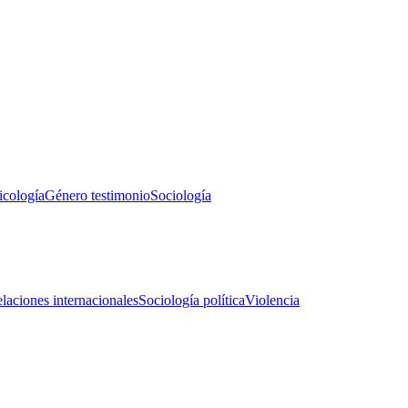
icología
Género testimonio
Sociología
laciones internacionales
Sociología política
Violencia