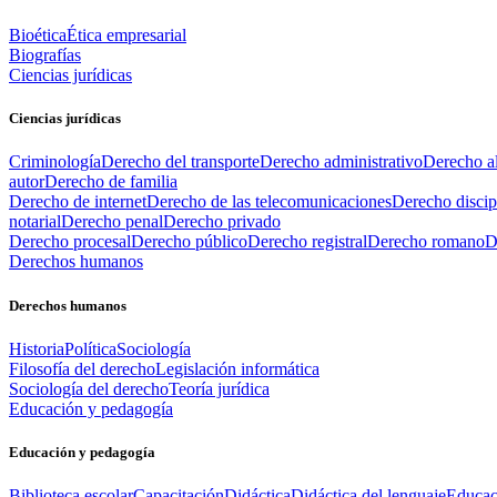
Bioética
Ética empresarial
Biografías
Ciencias jurídicas
Ciencias jurídicas
Criminología
Derecho del transporte
Derecho administrativo
Derecho al
autor
Derecho de familia
Derecho de internet
Derecho de las telecomunicaciones
Derecho discip
notarial
Derecho penal
Derecho privado
Derecho procesal
Derecho público
Derecho registral
Derecho romano
D
Derechos humanos
Derechos humanos
Historia
Política
Sociología
Filosofía del derecho
Legislación informática
Sociología del derecho
Teoría jurídica
Educación y pedagogía
Educación y pedagogía
Biblioteca escolar
Capacitación
Didáctica
Didáctica del lenguaje
Educac