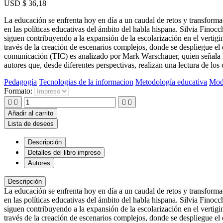
USD $ 36,18
La educación se enfrenta hoy en día a un caudal de retos y transforma
en las políticas educativas del ámbito del habla hispana. Silvia Fino
siguen contribuyendo a la expansión de la escolarización en el verti
través de la creación de escenarios complejos, donde se despliegue el
comunicación (TIC) es analizado por Mark Warschauer, quien señala la i
autores que, desde diferentes perspectivas, realizan una lectura de lo
Pedagogía
Tecnologias de la informacion
Metodología educativa
Mode
Formato:




Añadir al carrito
Lista de deseos
Descripción
Detalles del libro impreso
Autores
Descripción
La educación se enfrenta hoy en día a un caudal de retos y transforma
en las políticas educativas del ámbito del habla hispana. Silvia Fino
siguen contribuyendo a la expansión de la escolarización en el verti
través de la creación de escenarios complejos, donde se despliegue el