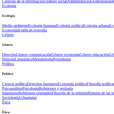
Ciencias de la información
Trabajo social
Administración
Antropología
Ecología
Ecología
Medio ambiente
Ecología humana
Ecología política
Ecología urbana
Ec
Economía
Estética
Geografía
Género
Género
Derecho
Género comunicación
Género economía
Género educación
Gén
Historia
Linguística
Metodología
Periodismo
Política
Política
Ciencia política
Derechos humanos
Economía política
Filosofía política
Psicoanálisis
Psicología
Religiones y teología
Islamismo
Religiones orientales
Filosofia de la religión
Historia de las r
Sociología
Urbanismo
Ética
Ética