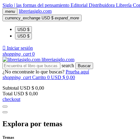
Siglo | las formas del pensamiento
Editorial
Distribuidora
Librería
Com
libreria
siglo
.com
menu
currency_exchange
USD $
expand_more
USD $
USD $

Iniciar sesión
shopping_cart
0
libreria
siglo
.com
search
Buscar
¿No encontraste lo que buscas?
Prueba aquí
shopping_cart
Carrito
0
USD $ 0,00
Subtotal
USD $ 0,00
Total
USD $ 0,00
checkout
Explora por temas
Temas