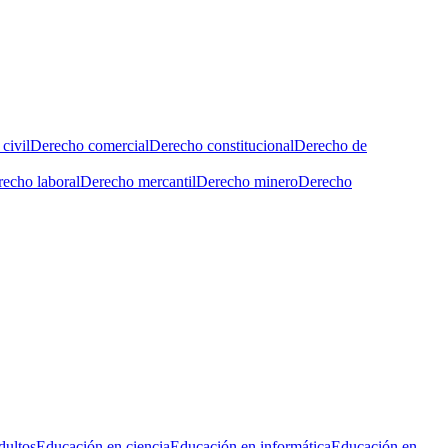
civil
Derecho comercial
Derecho constitucional
Derecho de
echo laboral
Derecho mercantil
Derecho minero
Derecho
dultos
Educación en ciencia
Educación en informática
Educación en