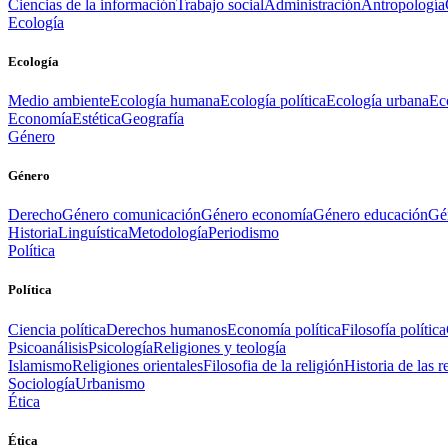
Ciencias de la información
Trabajo social
Administración
Antropología
Ecología
Ecología
Medio ambiente
Ecología humana
Ecología política
Ecología urbana
Ec
Economía
Estética
Geografía
Género
Género
Derecho
Género comunicación
Género economía
Género educación
Gén
Historia
Linguística
Metodología
Periodismo
Política
Política
Ciencia política
Derechos humanos
Economía política
Filosofía política
Psicoanálisis
Psicología
Religiones y teología
Islamismo
Religiones orientales
Filosofia de la religión
Historia de las r
Sociología
Urbanismo
Ética
Ética