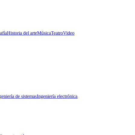
afía
Historia del arte
Música
Teatro
Video
geniería de sistemas
Ingeniería electrónica