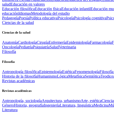
salud
Educación en valores
Educación filosófica
Educación física
Educación infantil
Educación mus
educación
Idiomas
Metodología del estudio
Pedagogía
Poesía
Política educativa
Psicología
Psicología cognitiva
Psic
Ciencias de la salud
Ciencias de la salud
Anatomía
Cardiología
Cirugía
Enfermería
Epidemiología
Farmacología
F
Oncología
Pediatría
Psiquiatría
Salud
Veterinaria
Filosofía
Filosofía
Antropología filosófica
Epistemología
Estética
Fenomenología
Filosofía
Historia de la filosofía
Humanismo
Lógica
Metafísica
Semiótica
Teodice
Revistas académicas
Revistas académicas
Antropología, sociología
Arquitectura, urbanismo
Arte, estética
Ciencia
Género
Historia, geografía
Ingeniería
Literatura, linguística
Medicina
Mús
Literatura