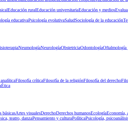
ical
Educación rural
Educación universitaria
Educación y medios
Evalua
ología educativa
Psicología evolutiva
Salud
Sociología de la educación
Te
isioterapia
Neumología
Neurología
Obstetricia
Odontología
Oftalmología 
 analítica
Filosofía crítica
Filosofía de la religión
Filosofía del derecho
Fil
a
Ética
s básicas
Artes visuales
Derecho
Derechos humanos
Ecología
Economía, 
ica, teatro, danza
Pensamiento y cultura
Política
Psicología, psicoanálisi