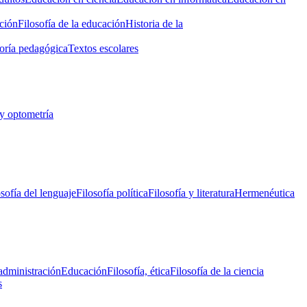
ción
Filosofía de la educación
Historia de la
oría pedagógica
Textos escolares
y optometría
osofía del lenguaje
Filosofía política
Filosofía y literatura
Hermenéutica
administración
Educación
Filosofía, ética
Filosofía de la ciencia
s