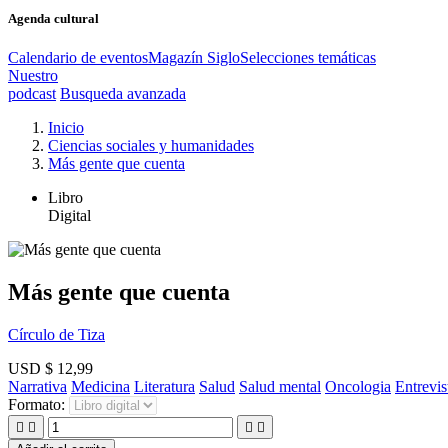
Agenda cultural
Calendario de eventos
Magazín Siglo
Selecciones temáticas
Nuestro
podcast
Busqueda avanzada
Inicio
Ciencias sociales y humanidades
Más gente que cuenta
Libro
Digital
Más gente que cuenta
Círculo de Tiza
USD $ 12,99
Narrativa
Medicina
Literatura
Salud
Salud mental
Oncologia
Entrevis
Formato:



