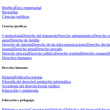
Bioética
Ética empresarial
Biografías
Ciencias jurídicas
Ciencias jurídicas
Criminología
Derecho del transporte
Derecho administrativo
Derecho al
autor
Derecho de familia
Derecho de internet
Derecho de las telecomunicaciones
Derecho discip
notarial
Derecho penal
Derecho privado
Derecho procesal
Derecho público
Derecho registral
Derecho romano
D
Derechos humanos
Derechos humanos
Historia
Política
Sociología
Filosofía del derecho
Legislación informática
Sociología del derecho
Teoría jurídica
Educación y pedagogía
Educación y pedagogía
Biblioteca escolar
Capacitación
Didáctica
Didáctica del lenguaje
Educac