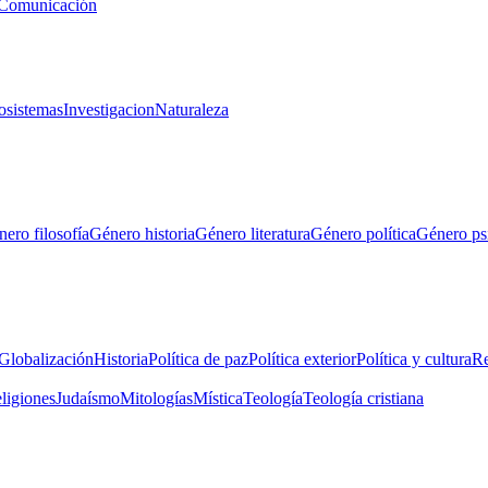
Comunicación
osistemas
Investigacion
Naturaleza
ero filosofía
Género historia
Género literatura
Género política
Género ps
Globalización
Historia
Política de paz
Política exterior
Política y cultura
Re
eligiones
Judaísmo
Mitologías
Mística
Teología
Teología cristiana