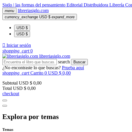
Siglo | las formas del pensamiento
Editorial
Distribuidora
Librería
Com
libreria
siglo
.com
menu
currency_exchange
USD $
expand_more
USD $
USD $

Iniciar sesión
shopping_cart
0
libreria
siglo
.com
search
Buscar
¿No encontraste lo que buscas?
Prueba aquí
shopping_cart
Carrito
0
USD $ 0,00
Subtotal
USD $ 0,00
Total
USD $ 0,00
checkout
Explora por temas
Temas