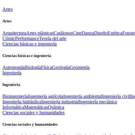
Artes
Artes
Arquitectura
Artes plásticas
Catálogos
Cine
Danza
Diseño
Estética
Fotogr
Cómic
Performance
Teoría del arte
Ciencias básicas e ingeniería
Ciencias básicas e ingeniería
Astronomía
Biología
Física
Geología
Geometría
Ingeniería
Ingeniería
Bioingeniería
Ingeniería agrícola
Ingeniería ambiental
Ingeniería civil
In
Ingeniería hidráulica
Ingeniería industrial
Ingeniería mecánica
Informática
Matemáticas
Química
Ciencias sociales y humanidades
Ciencias sociales y humanidades