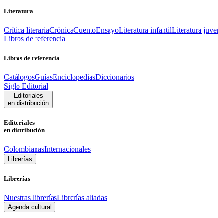
Literatura
Crítica literaria
Crónica
Cuento
Ensayo
Literatura infantil
Literatura juve
Libros de referencia
Libros de referencia
Catálogos
Guías
Enciclopedias
Diccionarios
Siglo Editorial
Editoriales
en distribución
Editoriales
en distribución
Colombianas
Internacionales
Librerías
Librerías
Nuestras librerías
Librerías aliadas
Agenda cultural