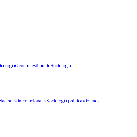
icología
Género testimonio
Sociología
laciones internacionales
Sociología política
Violencia