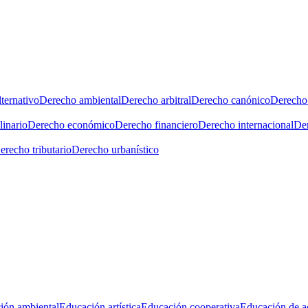
ternativo
Derecho ambiental
Derecho arbitral
Derecho canónico
Derecho 
linario
Derecho económico
Derecho financiero
Derecho internacional
Der
erecho tributario
Derecho urbanístico
ión ambiental
Educación artística
Educación cooperativa
Educación de a