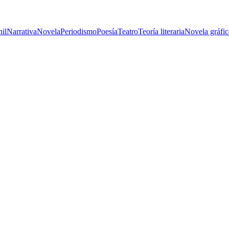
nil
Narrativa
Novela
Periodismo
Poesía
Teatro
Teoría literaria
Novela gráfic