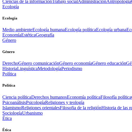
Ciencias de la información
Trabajo social
Administración
Antropología
Ecología
Ecología
Medio ambiente
Ecología humana
Ecología política
Ecología urbana
Ec
Economía
Estética
Geografía
Género
Género
Derecho
Género comunicación
Género economía
Género educación
Gén
Historia
Linguística
Metodología
Periodismo
Política
Política
Ciencia política
Derechos humanos
Economía política
Filosofía política
Psicoanálisis
Psicología
Religiones y teología
Islamismo
Religiones orientales
Filosofia de la religión
Historia de las r
Sociología
Urbanismo
Ética
Ética