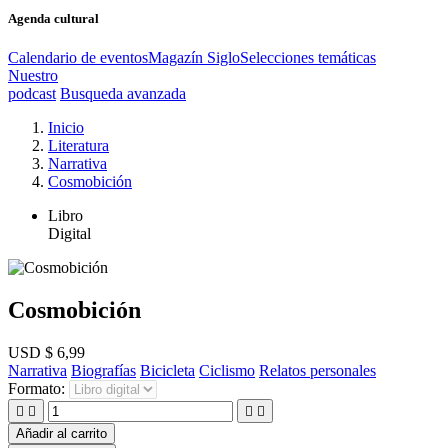
Agenda cultural
Calendario de eventos
Magazín Siglo
Selecciones temáticas
Nuestro
podcast
Busqueda avanzada
Inicio
Literatura
Narrativa
Cosmobición
Libro
Digital
Cosmobición
USD $ 6,99
Narrativa
Biografías
Bicicleta
Ciclismo
Relatos personales
Formato:




Añadir al carrito