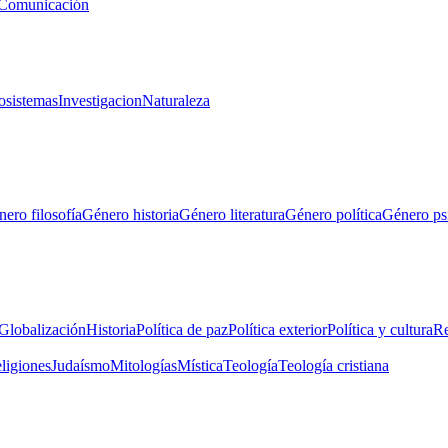
Comunicación
osistemas
Investigacion
Naturaleza
ero filosofía
Género historia
Género literatura
Género política
Género ps
Globalización
Historia
Política de paz
Política exterior
Política y cultura
Re
eligiones
Judaísmo
Mitologías
Mística
Teología
Teología cristiana