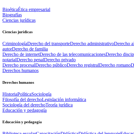
Bioética
Ética empresarial
Biografías
Ciencias jurídicas
Ciencias jurídicas
Criminología
Derecho del transporte
Derecho administrativo
Derecho al
autor
Derecho de familia
Derecho de internet
Derecho de las telecomunicaciones
Derecho discip
notarial
Derecho penal
Derecho privado
Derecho procesal
Derecho público
Derecho registral
Derecho romano
D
Derechos humanos
Derechos humanos
Historia
Política
Sociología
Filosofía del derecho
Legislación informática
Sociología del derecho
Teoría jurídica
Educación y pedagogía
Educación y pedagogía
Biblioteca escolar
Capacitación
Didáctica
Didáctica del lenguaje
Educac