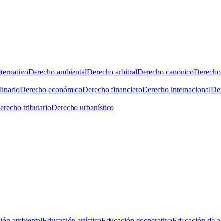
ternativo
Derecho ambiental
Derecho arbitral
Derecho canónico
Derecho 
linario
Derecho económico
Derecho financiero
Derecho internacional
Der
erecho tributario
Derecho urbanístico
ión ambiental
Educación artística
Educación cooperativa
Educación de a