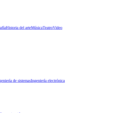
afía
Historia del arte
Música
Teatro
Video
geniería de sistemas
Ingeniería electrónica