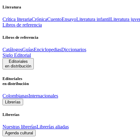
Literatura
Crítica literaria
Crónica
Cuento
Ensayo
Literatura infantil
Literatura juve
Libros de referencia
Libros de referencia
Catálogos
Guías
Enciclopedias
Diccionarios
Siglo Editorial
Editoriales
en distribución
Editoriales
en distribución
Colombianas
Internacionales
Librerías
Librerías
Nuestras librerías
Librerías aliadas
Agenda cultural