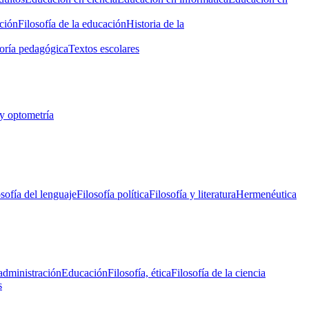
ción
Filosofía de la educación
Historia de la
oría pedagógica
Textos escolares
y optometría
osofía del lenguaje
Filosofía política
Filosofía y literatura
Hermenéutica
administración
Educación
Filosofía, ética
Filosofía de la ciencia
s