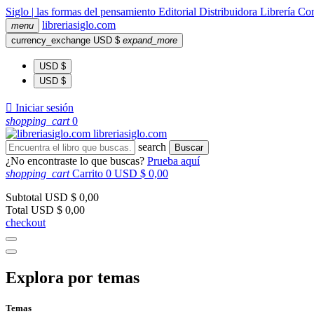
Siglo | las formas del pensamiento
Editorial
Distribuidora
Librería
Com
libreria
siglo
.com
menu
currency_exchange
USD $
expand_more
USD $
USD $

Iniciar sesión
shopping_cart
0
libreria
siglo
.com
search
Buscar
¿No encontraste lo que buscas?
Prueba aquí
shopping_cart
Carrito
0
USD $ 0,00
Subtotal
USD $ 0,00
Total
USD $ 0,00
checkout
Explora por temas
Temas