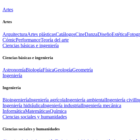
Artes
Artes
Arquitectura
Artes plásticas
Catálogos
Cine
Danza
Diseño
Estética
Fotogr
Cómic
Performance
Teoría del arte
Ciencias básicas e ingeniería
Ciencias básicas e ingeniería
Astronomía
Biología
Física
Geología
Geometría
Ingeniería
Ingeniería
Bioingeniería
Ingeniería agrícola
Ingeniería ambiental
Ingeniería civil
In
Ingeniería hidráulica
Ingeniería industrial
Ingeniería mecánica
Informática
Matemáticas
Química
Ciencias sociales y humanidades
Ciencias sociales y humanidades