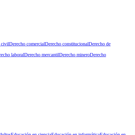
civil
Derecho comercial
Derecho constitucional
Derecho de
echo laboral
Derecho mercantil
Derecho minero
Derecho
dultos
Educación en ciencia
Educación en informática
Educación en