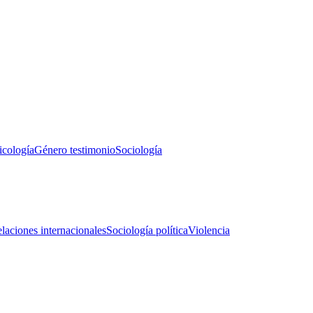
icología
Género testimonio
Sociología
laciones internacionales
Sociología política
Violencia