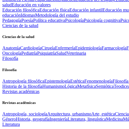
salud
Educación en valores
Educación filosófica
Educación física
Educación infantil
Educación mus
educación
Idiomas
Metodología del estudio
Pedagogía
Poesía
Política educativa
Psicología
Psicología cognitiva
Psic
Ciencias de la salud
Ciencias de la salud
Anatomía
Cardiología
Cirugía
Enfermería
Epidemiología
Farmacología
F
Oncología
Pediatría
Psiquiatría
Salud
Veterinaria
Filosofía
Filosofía
Antropología filosófica
Epistemología
Estética
Fenomenología
Filosofía
Historia de la filosofía
Humanismo
Lógica
Metafísica
Semiótica
Teodice
Revistas académicas
Revistas académicas
Antropología, sociología
Arquitectura, urbanismo
Arte, estética
Ciencia
Género
Historia, geografía
Ingeniería
Literatura, linguística
Medicina
Mús
Literatura