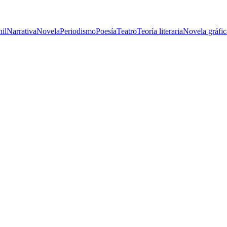
nil
Narrativa
Novela
Periodismo
Poesía
Teatro
Teoría literaria
Novela gráfic