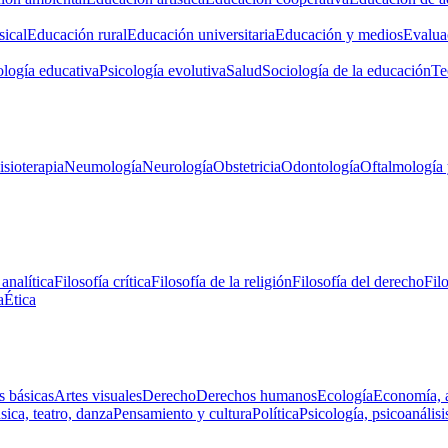
ical
Educación rural
Educación universitaria
Educación y medios
Evalua
ología educativa
Psicología evolutiva
Salud
Sociología de la educación
Te
isioterapia
Neumología
Neurología
Obstetricia
Odontología
Oftalmología 
 analítica
Filosofía crítica
Filosofía de la religión
Filosofía del derecho
Fil
a
Ética
s básicas
Artes visuales
Derecho
Derechos humanos
Ecología
Economía, 
ica, teatro, danza
Pensamiento y cultura
Política
Psicología, psicoanálisi