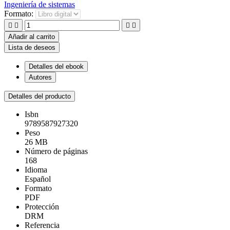
Ingeniería de sistemas
Formato:




Añadir al carrito
Lista de deseos
Detalles del ebook
Autores
Detalles del producto
Isbn
9789587927320
Peso
26 MB
Número de páginas
168
Idioma
Español
Formato
PDF
Protección
DRM
Referencia