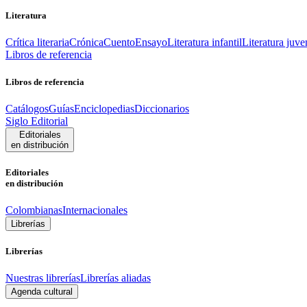
Literatura
Crítica literaria
Crónica
Cuento
Ensayo
Literatura infantil
Literatura juve
Libros de referencia
Libros de referencia
Catálogos
Guías
Enciclopedias
Diccionarios
Siglo Editorial
Editoriales
en distribución
Editoriales
en distribución
Colombianas
Internacionales
Librerías
Librerías
Nuestras librerías
Librerías aliadas
Agenda cultural