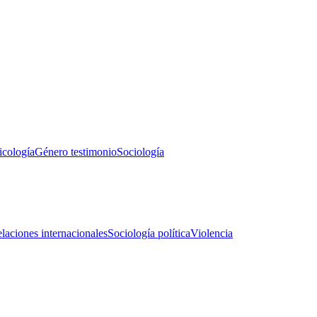
icología
Género testimonio
Sociología
laciones internacionales
Sociología política
Violencia