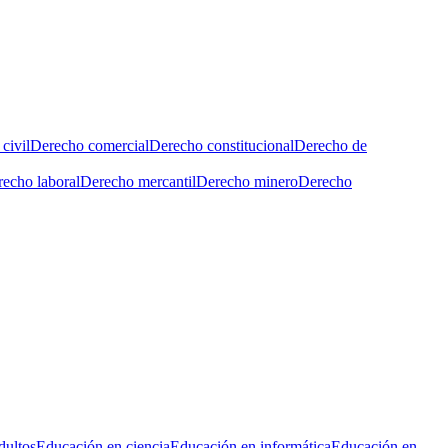
civil
Derecho comercial
Derecho constitucional
Derecho de
echo laboral
Derecho mercantil
Derecho minero
Derecho
dultos
Educación en ciencia
Educación en informática
Educación en