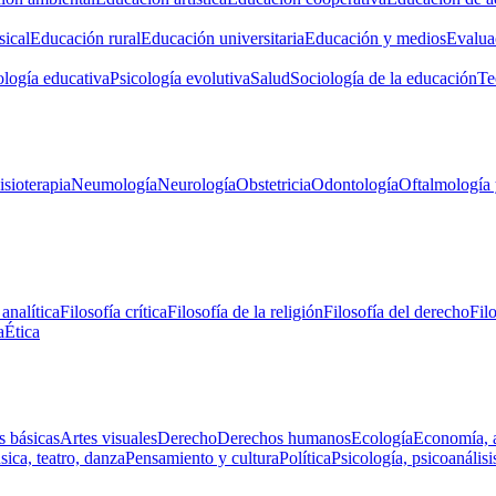
ical
Educación rural
Educación universitaria
Educación y medios
Evalua
ología educativa
Psicología evolutiva
Salud
Sociología de la educación
Te
isioterapia
Neumología
Neurología
Obstetricia
Odontología
Oftalmología 
 analítica
Filosofía crítica
Filosofía de la religión
Filosofía del derecho
Fil
a
Ética
s básicas
Artes visuales
Derecho
Derechos humanos
Ecología
Economía, 
ica, teatro, danza
Pensamiento y cultura
Política
Psicología, psicoanálisi