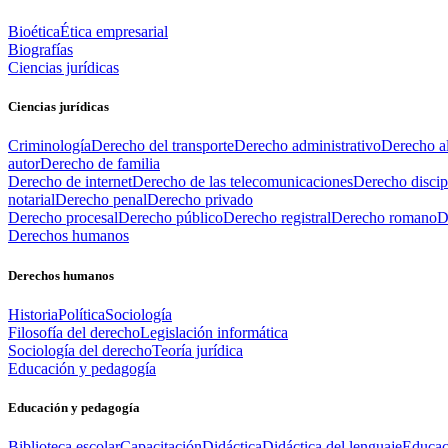
Bioética
Ética empresarial
Biografías
Ciencias jurídicas
Ciencias jurídicas
Criminología
Derecho del transporte
Derecho administrativo
Derecho al
autor
Derecho de familia
Derecho de internet
Derecho de las telecomunicaciones
Derecho discip
notarial
Derecho penal
Derecho privado
Derecho procesal
Derecho público
Derecho registral
Derecho romano
D
Derechos humanos
Derechos humanos
Historia
Política
Sociología
Filosofía del derecho
Legislación informática
Sociología del derecho
Teoría jurídica
Educación y pedagogía
Educación y pedagogía
Biblioteca escolar
Capacitación
Didáctica
Didáctica del lenguaje
Educac