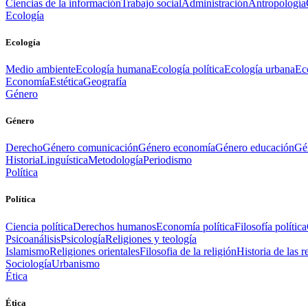
Ciencias de la información
Trabajo social
Administración
Antropología
Ecología
Ecología
Medio ambiente
Ecología humana
Ecología política
Ecología urbana
Ec
Economía
Estética
Geografía
Género
Género
Derecho
Género comunicación
Género economía
Género educación
Gén
Historia
Linguística
Metodología
Periodismo
Política
Política
Ciencia política
Derechos humanos
Economía política
Filosofía política
Psicoanálisis
Psicología
Religiones y teología
Islamismo
Religiones orientales
Filosofia de la religión
Historia de las r
Sociología
Urbanismo
Ética
Ética