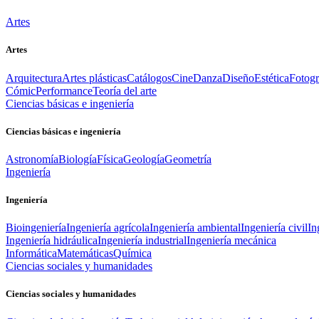
Artes
Artes
Arquitectura
Artes plásticas
Catálogos
Cine
Danza
Diseño
Estética
Fotogr
Cómic
Performance
Teoría del arte
Ciencias básicas e ingeniería
Ciencias básicas e ingeniería
Astronomía
Biología
Física
Geología
Geometría
Ingeniería
Ingeniería
Bioingeniería
Ingeniería agrícola
Ingeniería ambiental
Ingeniería civil
In
Ingeniería hidráulica
Ingeniería industrial
Ingeniería mecánica
Informática
Matemáticas
Química
Ciencias sociales y humanidades
Ciencias sociales y humanidades