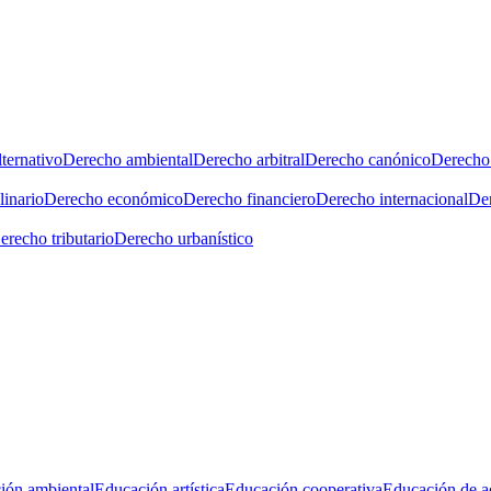
ternativo
Derecho ambiental
Derecho arbitral
Derecho canónico
Derecho 
linario
Derecho económico
Derecho financiero
Derecho internacional
Der
erecho tributario
Derecho urbanístico
ión ambiental
Educación artística
Educación cooperativa
Educación de a