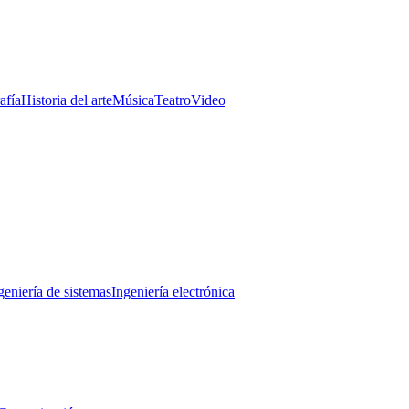
afía
Historia del arte
Música
Teatro
Video
geniería de sistemas
Ingeniería electrónica