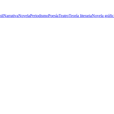
nil
Narrativa
Novela
Periodismo
Poesía
Teatro
Teoría literaria
Novela gráfic