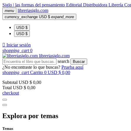
Siglo | las formas del pensamiento
Editorial
Distribuidora
Librería
Com
libreria
siglo
.com
menu
currency_exchange
USD $
expand_more
USD $
USD $

Iniciar sesión
shopping_cart
0
libreria
siglo
.com
search
Buscar
¿No encontraste lo que buscas?
Prueba aquí
shopping_cart
Carrito
0
USD $ 0,00
Subtotal
USD $ 0,00
Total
USD $ 0,00
checkout
Explora por temas
Temas