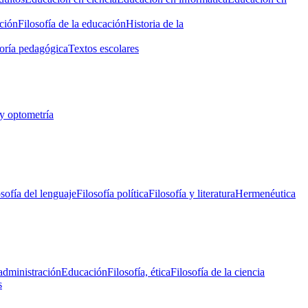
ción
Filosofía de la educación
Historia de la
oría pedagógica
Textos escolares
y optometría
osofía del lenguaje
Filosofía política
Filosofía y literatura
Hermenéutica
administración
Educación
Filosofía, ética
Filosofía de la ciencia
s