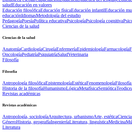
salud
Educación en valores
Educación filosófica
Educación física
Educación infantil
Educación mus
educación
Idiomas
Metodología del estudio
Pedagogía
Poesía
Política educativa
Psicología
Psicología cognitiva
Psic
Ciencias de la salud
Ciencias de la salud
Anatomía
Cardiología
Cirugía
Enfermería
Epidemiología
Farmacología
F
Oncología
Pediatría
Psiquiatría
Salud
Veterinaria
Filosofía
Filosofía
Antropología filosófica
Epistemología
Estética
Fenomenología
Filosofía
Historia de la filosofía
Humanismo
Lógica
Metafísica
Semiótica
Teodice
Revistas académicas
Revistas académicas
Antropología, sociología
Arquitectura, urbanismo
Arte, estética
Ciencia
Género
Historia, geografía
Ingeniería
Literatura, linguística
Medicina
Mús
Literatura