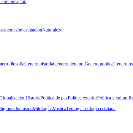
Comunicación
osistemas
Investigacion
Naturaleza
ero filosofía
Género historia
Género literatura
Género política
Género ps
Globalización
Historia
Política de paz
Política exterior
Política y cultura
Re
eligiones
Judaísmo
Mitologías
Mística
Teología
Teología cristiana