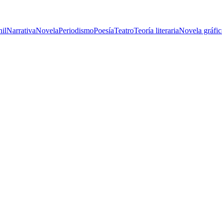
nil
Narrativa
Novela
Periodismo
Poesía
Teatro
Teoría literaria
Novela gráfic