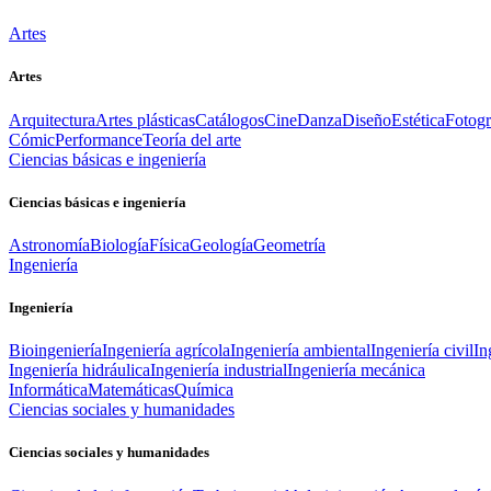
Artes
Artes
Arquitectura
Artes plásticas
Catálogos
Cine
Danza
Diseño
Estética
Fotogr
Cómic
Performance
Teoría del arte
Ciencias básicas e ingeniería
Ciencias básicas e ingeniería
Astronomía
Biología
Física
Geología
Geometría
Ingeniería
Ingeniería
Bioingeniería
Ingeniería agrícola
Ingeniería ambiental
Ingeniería civil
In
Ingeniería hidráulica
Ingeniería industrial
Ingeniería mecánica
Informática
Matemáticas
Química
Ciencias sociales y humanidades
Ciencias sociales y humanidades