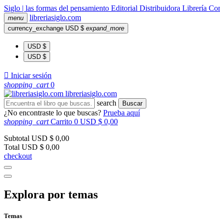
Siglo | las formas del pensamiento
Editorial
Distribuidora
Librería
Com
libreria
siglo
.com
menu
currency_exchange
USD $
expand_more
USD $
USD $

Iniciar sesión
shopping_cart
0
libreria
siglo
.com
search
Buscar
¿No encontraste lo que buscas?
Prueba aquí
shopping_cart
Carrito
0
USD $ 0,00
Subtotal
USD $ 0,00
Total
USD $ 0,00
checkout
Explora por temas
Temas