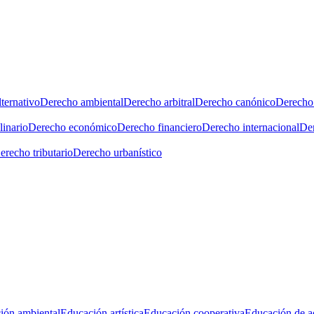
ternativo
Derecho ambiental
Derecho arbitral
Derecho canónico
Derecho 
linario
Derecho económico
Derecho financiero
Derecho internacional
Der
erecho tributario
Derecho urbanístico
ión ambiental
Educación artística
Educación cooperativa
Educación de a