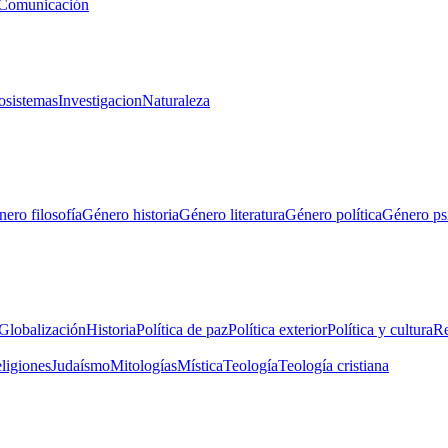
Comunicación
osistemas
Investigacion
Naturaleza
ero filosofía
Género historia
Género literatura
Género política
Género ps
Globalización
Historia
Política de paz
Política exterior
Política y cultura
Re
eligiones
Judaísmo
Mitologías
Mística
Teología
Teología cristiana