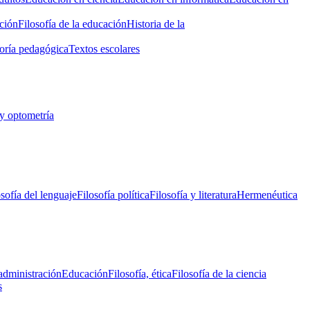
ción
Filosofía de la educación
Historia de la
oría pedagógica
Textos escolares
y optometría
osofía del lenguaje
Filosofía política
Filosofía y literatura
Hermenéutica
administración
Educación
Filosofía, ética
Filosofía de la ciencia
s