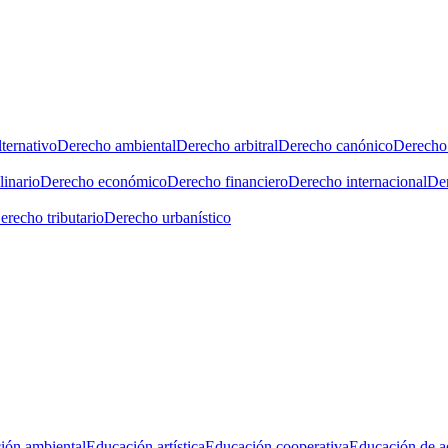
ternativo
Derecho ambiental
Derecho arbitral
Derecho canónico
Derecho 
linario
Derecho económico
Derecho financiero
Derecho internacional
Der
erecho tributario
Derecho urbanístico
ión ambiental
Educación artística
Educación cooperativa
Educación de a