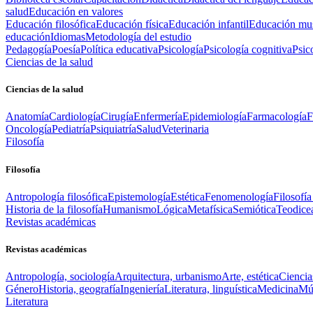
salud
Educación en valores
Educación filosófica
Educación física
Educación infantil
Educación mus
educación
Idiomas
Metodología del estudio
Pedagogía
Poesía
Política educativa
Psicología
Psicología cognitiva
Psic
Ciencias de la salud
Ciencias de la salud
Anatomía
Cardiología
Cirugía
Enfermería
Epidemiología
Farmacología
F
Oncología
Pediatría
Psiquiatría
Salud
Veterinaria
Filosofía
Filosofía
Antropología filosófica
Epistemología
Estética
Fenomenología
Filosofía
Historia de la filosofía
Humanismo
Lógica
Metafísica
Semiótica
Teodice
Revistas académicas
Revistas académicas
Antropología, sociología
Arquitectura, urbanismo
Arte, estética
Ciencia
Género
Historia, geografía
Ingeniería
Literatura, linguística
Medicina
Mús
Literatura