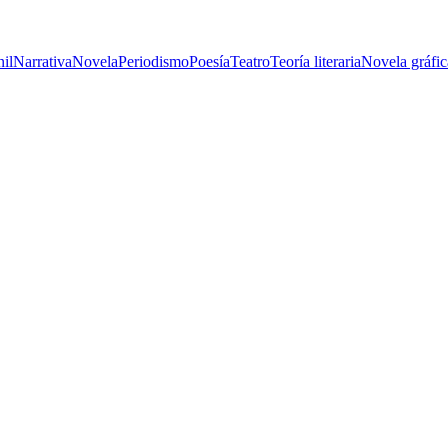
nil
Narrativa
Novela
Periodismo
Poesía
Teatro
Teoría literaria
Novela gráfic