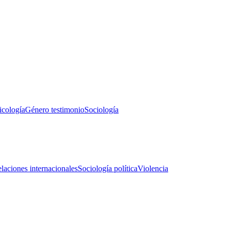
icología
Género testimonio
Sociología
laciones internacionales
Sociología política
Violencia