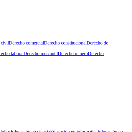
civil
Derecho comercial
Derecho constitucional
Derecho de
echo laboral
Derecho mercantil
Derecho minero
Derecho
dultos
Educación en ciencia
Educación en informática
Educación en