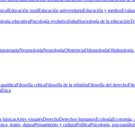
ical
Educación rural
Educación universitaria
Educación y medios
Evalua
ología educativa
Psicología evolutiva
Salud
Sociología de la educación
Te
isioterapia
Neumología
Neurología
Obstetricia
Odontología
Oftalmología 
 analítica
Filosofía crítica
Filosofía de la religión
Filosofía del derecho
Fil
a
Ética
s básicas
Artes visuales
Derecho
Derechos humanos
Ecología
Economía, 
ica, teatro, danza
Pensamiento y cultura
Política
Psicología, psicoanálisi