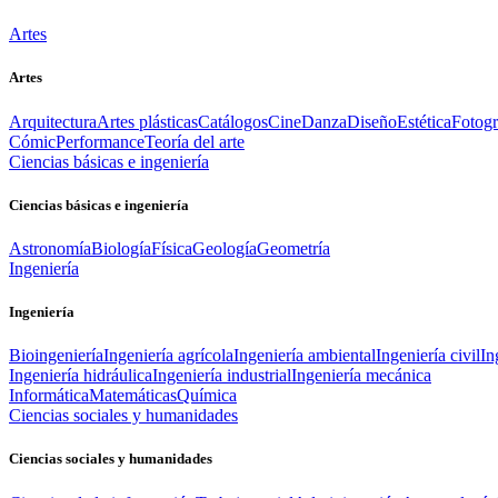
Artes
Artes
Arquitectura
Artes plásticas
Catálogos
Cine
Danza
Diseño
Estética
Fotogr
Cómic
Performance
Teoría del arte
Ciencias básicas e ingeniería
Ciencias básicas e ingeniería
Astronomía
Biología
Física
Geología
Geometría
Ingeniería
Ingeniería
Bioingeniería
Ingeniería agrícola
Ingeniería ambiental
Ingeniería civil
In
Ingeniería hidráulica
Ingeniería industrial
Ingeniería mecánica
Informática
Matemáticas
Química
Ciencias sociales y humanidades
Ciencias sociales y humanidades