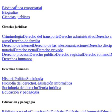
Bioética
Ética empresarial
Biografías
Ciencias jurídicas
Ciencias jurídicas
Criminología
Derecho del transporte
Derecho administrativo
Derecho al
autor
Derecho de familia
Derecho de internet
Derecho de las telecomunicaciones
Derecho discip
notarial
Derecho penal
Derecho privado
Derecho procesal
Derecho público
Derecho registral
Derecho romano
D
Derechos humanos
Derechos humanos
Historia
Política
Sociología
Filosofía del derecho
Legislación informática
Sociología del derecho
Teoría jurídica
Educación y pedagogía
Educación y pedagogía
Biblioteca escolar
Capacitación
Didáctica
Didáctica del lenguaje
Educac