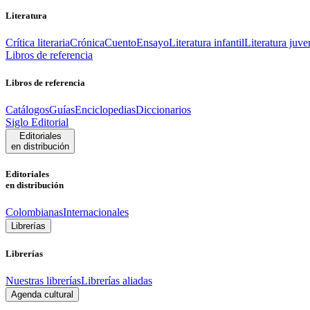
Literatura
Crítica literaria
Crónica
Cuento
Ensayo
Literatura infantil
Literatura juve
Libros de referencia
Libros de referencia
Catálogos
Guías
Enciclopedias
Diccionarios
Siglo Editorial
Editoriales
en distribución
Editoriales
en distribución
Colombianas
Internacionales
Librerías
Librerías
Nuestras librerías
Librerías aliadas
Agenda cultural