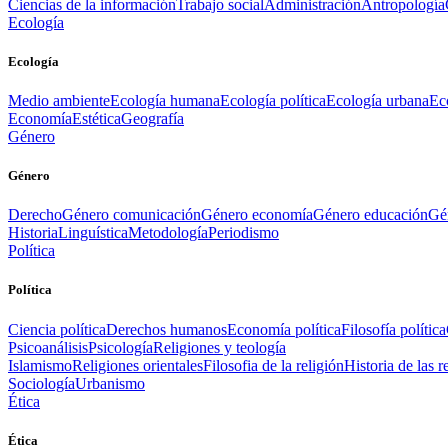
Ciencias de la información
Trabajo social
Administración
Antropología
Ecología
Ecología
Medio ambiente
Ecología humana
Ecología política
Ecología urbana
Ec
Economía
Estética
Geografía
Género
Género
Derecho
Género comunicación
Género economía
Género educación
Gén
Historia
Linguística
Metodología
Periodismo
Política
Política
Ciencia política
Derechos humanos
Economía política
Filosofía política
Psicoanálisis
Psicología
Religiones y teología
Islamismo
Religiones orientales
Filosofia de la religión
Historia de las r
Sociología
Urbanismo
Ética
Ética