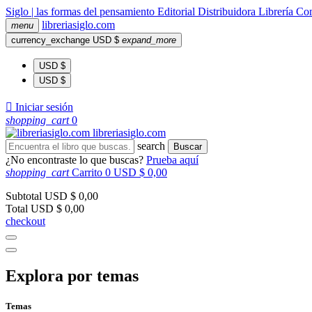
Siglo | las formas del pensamiento
Editorial
Distribuidora
Librería
Com
libreria
siglo
.com
menu
currency_exchange
USD $
expand_more
USD $
USD $

Iniciar sesión
shopping_cart
0
libreria
siglo
.com
search
Buscar
¿No encontraste lo que buscas?
Prueba aquí
shopping_cart
Carrito
0
USD $ 0,00
Subtotal
USD $ 0,00
Total
USD $ 0,00
checkout
Explora por temas
Temas