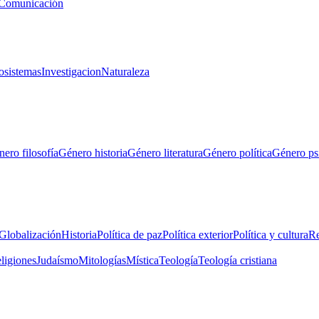
Comunicación
osistemas
Investigacion
Naturaleza
ero filosofía
Género historia
Género literatura
Género política
Género ps
Globalización
Historia
Política de paz
Política exterior
Política y cultura
Re
eligiones
Judaísmo
Mitologías
Mística
Teología
Teología cristiana