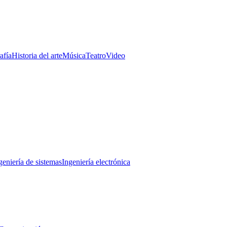
afía
Historia del arte
Música
Teatro
Video
geniería de sistemas
Ingeniería electrónica