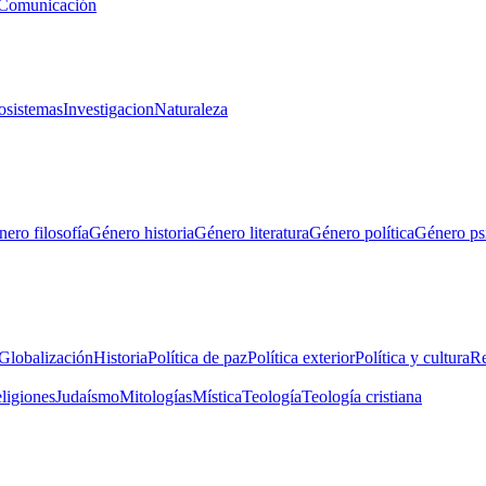
Comunicación
osistemas
Investigacion
Naturaleza
ero filosofía
Género historia
Género literatura
Género política
Género ps
Globalización
Historia
Política de paz
Política exterior
Política y cultura
Re
eligiones
Judaísmo
Mitologías
Mística
Teología
Teología cristiana