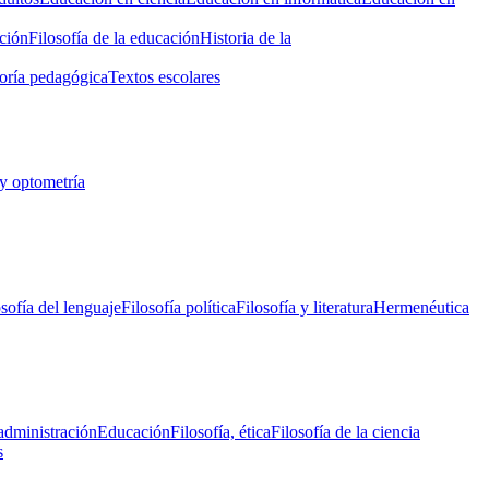
ción
Filosofía de la educación
Historia de la
oría pedagógica
Textos escolares
y optometría
osofía del lenguaje
Filosofía política
Filosofía y literatura
Hermenéutica
administración
Educación
Filosofía, ética
Filosofía de la ciencia
s