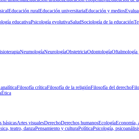
ical
Educación rural
Educación universitaria
Educación y medios
Evalua
ología educativa
Psicología evolutiva
Salud
Sociología de la educación
Te
isioterapia
Neumología
Neurología
Obstetricia
Odontología
Oftalmología 
 analítica
Filosofía crítica
Filosofía de la religión
Filosofía del derecho
Fil
a
Ética
s básicas
Artes visuales
Derecho
Derechos humanos
Ecología
Economía, 
ica, teatro, danza
Pensamiento y cultura
Política
Psicología, psicoanálisi