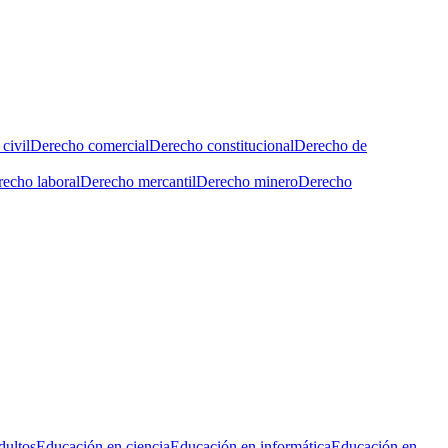
civil
Derecho comercial
Derecho constitucional
Derecho de
echo laboral
Derecho mercantil
Derecho minero
Derecho
dultos
Educación en ciencia
Educación en informática
Educación en