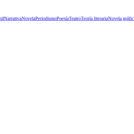
nil
Narrativa
Novela
Periodismo
Poesía
Teatro
Teoría literaria
Novela gráfic