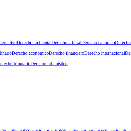
ternativo
Derecho ambiental
Derecho arbitral
Derecho canónico
Derecho 
linario
Derecho económico
Derecho financiero
Derecho internacional
Der
erecho tributario
Derecho urbanístico
ión ambiental
Educación artística
Educación cooperativa
Educación de a