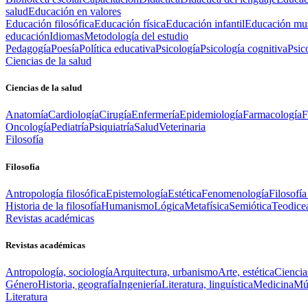
salud
Educación en valores
Educación filosófica
Educación física
Educación infantil
Educación mus
educación
Idiomas
Metodología del estudio
Pedagogía
Poesía
Política educativa
Psicología
Psicología cognitiva
Psic
Ciencias de la salud
Ciencias de la salud
Anatomía
Cardiología
Cirugía
Enfermería
Epidemiología
Farmacología
F
Oncología
Pediatría
Psiquiatría
Salud
Veterinaria
Filosofía
Filosofía
Antropología filosófica
Epistemología
Estética
Fenomenología
Filosofía
Historia de la filosofía
Humanismo
Lógica
Metafísica
Semiótica
Teodice
Revistas académicas
Revistas académicas
Antropología, sociología
Arquitectura, urbanismo
Arte, estética
Ciencia
Género
Historia, geografía
Ingeniería
Literatura, linguística
Medicina
Mús
Literatura