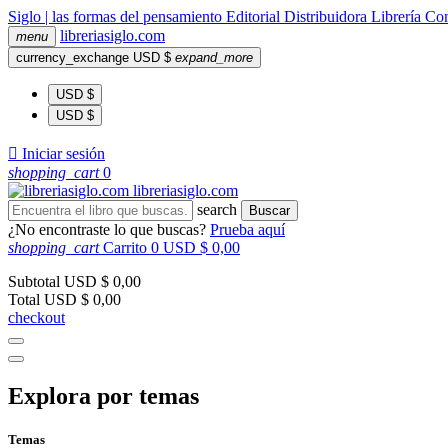
Siglo | las formas del pensamiento
Editorial
Distribuidora
Librería
Com
libreria
siglo
.com
menu
currency_exchange
USD $
expand_more
USD $
USD $

Iniciar sesión
shopping_cart
0
libreria
siglo
.com
search
Buscar
¿No encontraste lo que buscas?
Prueba aquí
shopping_cart
Carrito
0
USD $ 0,00
Subtotal
USD $ 0,00
Total
USD $ 0,00
checkout
Explora por temas
Temas