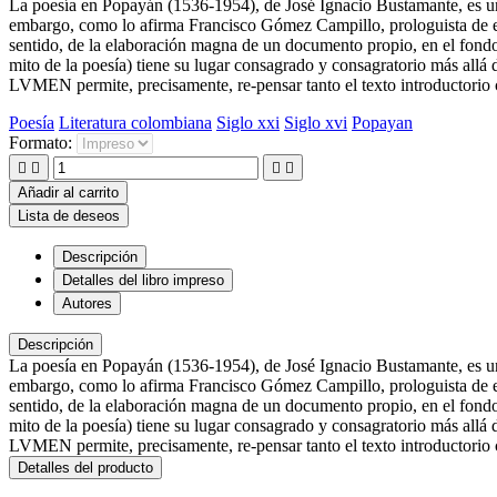
La poesía en Popayán (1536-1954), de José Ignacio Bustamante, es una c
embargo, como lo afirma Francisco Gómez Campillo, prologuista de este 
sentido, de la elaboración magna de un documento propio, en el fondo
mito de la poesía) tiene su lugar consagrado y consagratorio más allá d
LVMEN permite, precisamente, re-pensar tanto el texto introductorio 
Poesía
Literatura colombiana
Siglo xxi
Siglo xvi
Popayan
Formato:




Añadir al carrito
Lista de deseos
Descripción
Detalles del libro impreso
Autores
Descripción
La poesía en Popayán (1536-1954), de José Ignacio Bustamante, es una c
embargo, como lo afirma Francisco Gómez Campillo, prologuista de este 
sentido, de la elaboración magna de un documento propio, en el fondo
mito de la poesía) tiene su lugar consagrado y consagratorio más allá
LVMEN permite, precisamente, re-pensar tanto el texto introductorio 
Detalles del producto