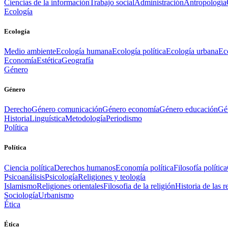
Ciencias de la información
Trabajo social
Administración
Antropología
Ecología
Ecología
Medio ambiente
Ecología humana
Ecología política
Ecología urbana
Ec
Economía
Estética
Geografía
Género
Género
Derecho
Género comunicación
Género economía
Género educación
Gén
Historia
Linguística
Metodología
Periodismo
Política
Política
Ciencia política
Derechos humanos
Economía política
Filosofía política
Psicoanálisis
Psicología
Religiones y teología
Islamismo
Religiones orientales
Filosofia de la religión
Historia de las r
Sociología
Urbanismo
Ética
Ética