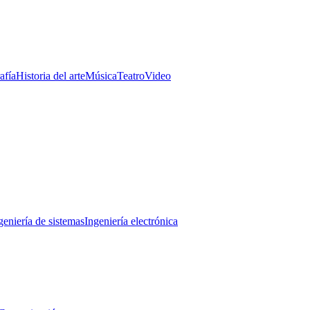
afía
Historia del arte
Música
Teatro
Video
geniería de sistemas
Ingeniería electrónica