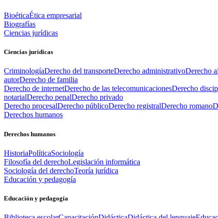
Bioética
Ética empresarial
Biografías
Ciencias jurídicas
Ciencias jurídicas
Criminología
Derecho del transporte
Derecho administrativo
Derecho al
autor
Derecho de familia
Derecho de internet
Derecho de las telecomunicaciones
Derecho discip
notarial
Derecho penal
Derecho privado
Derecho procesal
Derecho público
Derecho registral
Derecho romano
D
Derechos humanos
Derechos humanos
Historia
Política
Sociología
Filosofía del derecho
Legislación informática
Sociología del derecho
Teoría jurídica
Educación y pedagogía
Educación y pedagogía
Biblioteca escolar
Capacitación
Didáctica
Didáctica del lenguaje
Educac