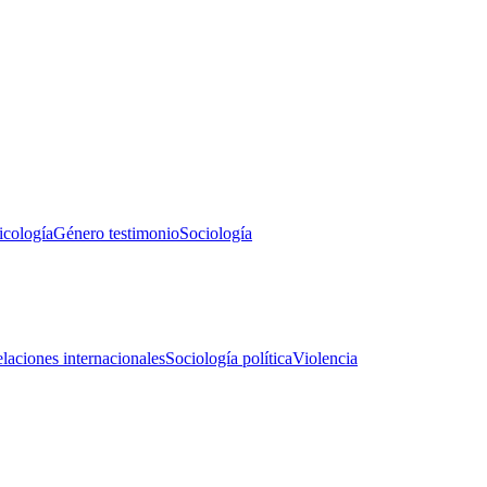
icología
Género testimonio
Sociología
laciones internacionales
Sociología política
Violencia