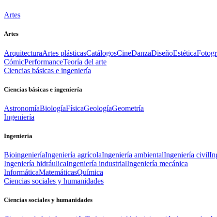
Artes
Artes
Arquitectura
Artes plásticas
Catálogos
Cine
Danza
Diseño
Estética
Fotogr
Cómic
Performance
Teoría del arte
Ciencias básicas e ingeniería
Ciencias básicas e ingeniería
Astronomía
Biología
Física
Geología
Geometría
Ingeniería
Ingeniería
Bioingeniería
Ingeniería agrícola
Ingeniería ambiental
Ingeniería civil
In
Ingeniería hidráulica
Ingeniería industrial
Ingeniería mecánica
Informática
Matemáticas
Química
Ciencias sociales y humanidades
Ciencias sociales y humanidades