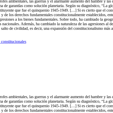
trofes ambientales, las guerras y el alarmante aumento del hambre y las
tema de garantías como solución planetaria. Según su diagnóstico, “La 
tituyente que fue el quinquenio 1945-1949. […] Si es cierto que el cons
ia y de los derechos fundamentales constitucionalmente establecidos, en
gresiones a los bienes fundamentales. Sobre todo, ha cambiado la geogra
os nacionales. Además, ha cambiado la naturaleza de las agresiones al de
alto de civilidad, es decir, una expansión del constitucionalismo más al
 constitucionales
trofes ambientales, las guerras y el alarmante aumento del hambre y las
tema de garantías como solución planetaria. Según su diagnóstico, “La 
tituyente que fue el quinquenio 1945-1949. […] Si es cierto que el cons
ia y de los derechos fundamentales constitucionalmente establecidos, en