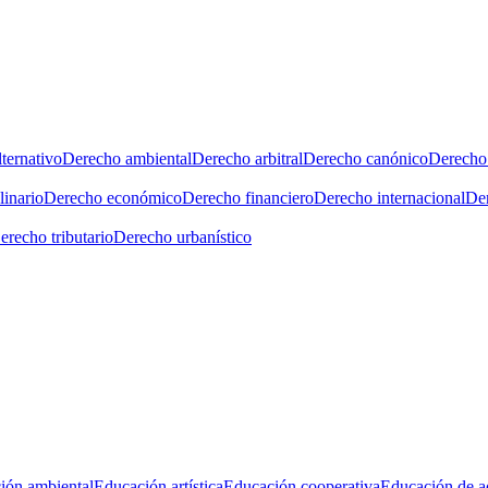
ternativo
Derecho ambiental
Derecho arbitral
Derecho canónico
Derecho 
linario
Derecho económico
Derecho financiero
Derecho internacional
Der
erecho tributario
Derecho urbanístico
ión ambiental
Educación artística
Educación cooperativa
Educación de a