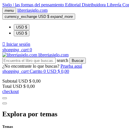
Siglo | las formas del pensamiento
Editorial
Distribuidora
Librería
Com
libreria
siglo
.com
menu
currency_exchange
USD $
expand_more
USD $
USD $

Iniciar sesión
shopping_cart
0
libreria
siglo
.com
search
Buscar
¿No encontraste lo que buscas?
Prueba aquí
shopping_cart
Carrito
0
USD $ 0,00
Subtotal
USD $ 0,00
Total
USD $ 0,00
checkout
Explora por temas
Temas