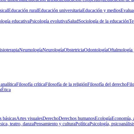
ical
Educación rural
Educación universitaria
Educación y medios
Evalua
ología educativa
Psicología evolutiva
Salud
Sociología de la educación
Te
isioterapia
Neumología
Neurología
Obstetricia
Odontología
Oftalmología 
 analítica
Filosofía crítica
Filosofía de la religión
Filosofía del derecho
Fil
a
Ética
s básicas
Artes visuales
Derecho
Derechos humanos
Ecología
Economía, 
ica, teatro, danza
Pensamiento y cultura
Política
Psicología, psicoanálisi