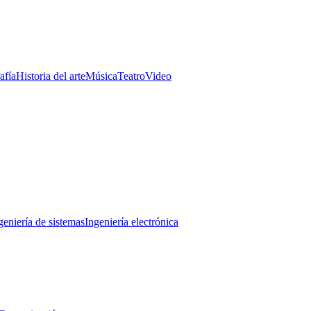
afía
Historia del arte
Música
Teatro
Video
geniería de sistemas
Ingeniería electrónica