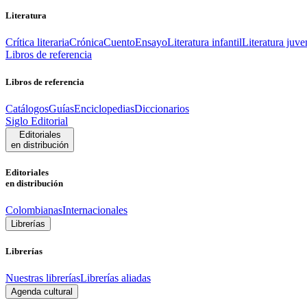
Literatura
Crítica literaria
Crónica
Cuento
Ensayo
Literatura infantil
Literatura juve
Libros de referencia
Libros de referencia
Catálogos
Guías
Enciclopedias
Diccionarios
Siglo Editorial
Editoriales
en distribución
Editoriales
en distribución
Colombianas
Internacionales
Librerías
Librerías
Nuestras librerías
Librerías aliadas
Agenda cultural