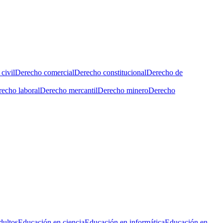
civil
Derecho comercial
Derecho constitucional
Derecho de
echo laboral
Derecho mercantil
Derecho minero
Derecho
dultos
Educación en ciencia
Educación en informática
Educación en