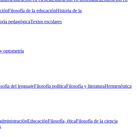
ción
Filosofía de la educación
Historia de la
oría pedagógica
Textos escolares
y optometría
osofía del lenguaje
Filosofía política
Filosofía y literatura
Hermenéutica
administración
Educación
Filosofía, ética
Filosofía de la ciencia
s