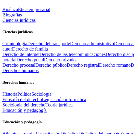
Bioética
Ética empresarial
Biografías
Ciencias jurídicas
Ciencias jurídicas
Criminología
Derecho del transporte
Derecho administrativo
Derecho al
autor
Derecho de familia
Derecho de internet
Derecho de las telecomunicaciones
Derecho discip
notarial
Derecho penal
Derecho privado
Derecho procesal
Derecho público
Derecho registral
Derecho romano
D
Derechos humanos
Derechos humanos
Historia
Política
Sociología
Filosofía del derecho
Legislación informática
Sociología del derecho
Teoría jurídica
Educación y pedagogía
Educación y pedagogía
Biblioteca escolar
Capacitación
Didáctica
Didáctica del lenguaje
Educac