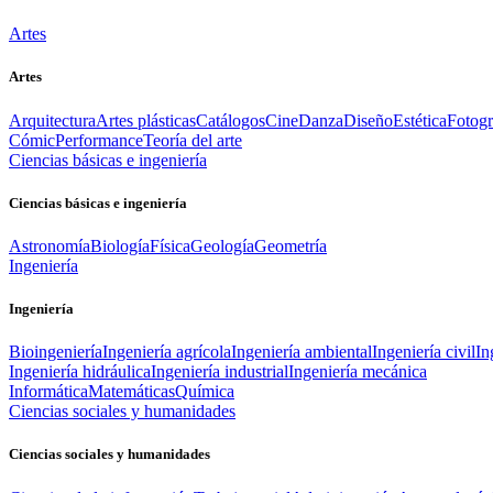
Artes
Artes
Arquitectura
Artes plásticas
Catálogos
Cine
Danza
Diseño
Estética
Fotogr
Cómic
Performance
Teoría del arte
Ciencias básicas e ingeniería
Ciencias básicas e ingeniería
Astronomía
Biología
Física
Geología
Geometría
Ingeniería
Ingeniería
Bioingeniería
Ingeniería agrícola
Ingeniería ambiental
Ingeniería civil
In
Ingeniería hidráulica
Ingeniería industrial
Ingeniería mecánica
Informática
Matemáticas
Química
Ciencias sociales y humanidades
Ciencias sociales y humanidades