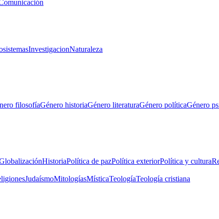
Comunicación
osistemas
Investigacion
Naturaleza
ero filosofía
Género historia
Género literatura
Género política
Género ps
Globalización
Historia
Política de paz
Política exterior
Política y cultura
Re
eligiones
Judaísmo
Mitologías
Mística
Teología
Teología cristiana