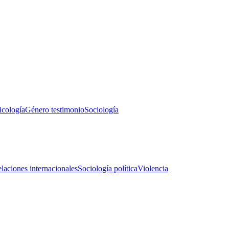
icología
Género testimonio
Sociología
laciones internacionales
Sociología política
Violencia