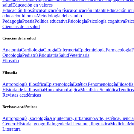
salud
Educación en valores
Educación filosófica
Educación física
Educación infantil
Educación mus
educación
Idiomas
Metodología del estudio
Pedagogía
Poesía
Política educativa
Psicología
Psicología cognitiva
Psic
Ciencias de la salud
Ciencias de la salud
Anatomía
Cardiología
Cirugía
Enfermería
Epidemiología
Farmacología
F
Oncología
Pediatría
Psiquiatría
Salud
Veterinaria
Filosofía
Filosofía
Antropología filosófica
Epistemología
Estética
Fenomenología
Filosofía
Historia de la filosofía
Humanismo
Lógica
Metafísica
Semiótica
Teodice
Revistas académicas
Revistas académicas
Antropología, sociología
Arquitectura, urbanismo
Arte, estética
Ciencia
Género
Historia, geografía
Ingeniería
Literatura, linguística
Medicina
Mús
Literatura