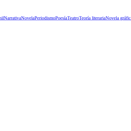
nil
Narrativa
Novela
Periodismo
Poesía
Teatro
Teoría literaria
Novela gráfic