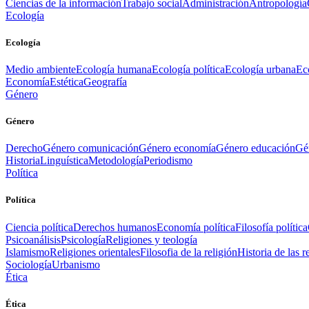
Ciencias de la información
Trabajo social
Administración
Antropología
Ecología
Ecología
Medio ambiente
Ecología humana
Ecología política
Ecología urbana
Ec
Economía
Estética
Geografía
Género
Género
Derecho
Género comunicación
Género economía
Género educación
Gén
Historia
Linguística
Metodología
Periodismo
Política
Política
Ciencia política
Derechos humanos
Economía política
Filosofía política
Psicoanálisis
Psicología
Religiones y teología
Islamismo
Religiones orientales
Filosofia de la religión
Historia de las r
Sociología
Urbanismo
Ética
Ética