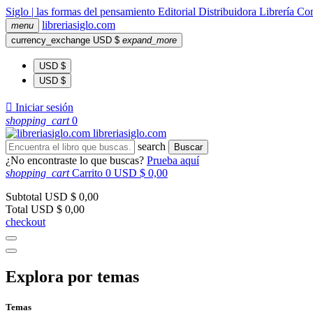
Siglo | las formas del pensamiento
Editorial
Distribuidora
Librería
Com
libreria
siglo
.com
menu
currency_exchange
USD $
expand_more
USD $
USD $

Iniciar sesión
shopping_cart
0
libreria
siglo
.com
search
Buscar
¿No encontraste lo que buscas?
Prueba aquí
shopping_cart
Carrito
0
USD $ 0,00
Subtotal
USD $ 0,00
Total
USD $ 0,00
checkout
Explora por temas
Temas