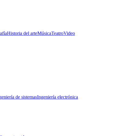
afía
Historia del arte
Música
Teatro
Video
geniería de sistemas
Ingeniería electrónica