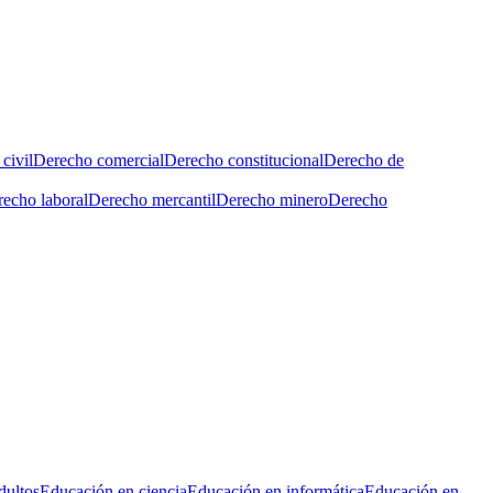
civil
Derecho comercial
Derecho constitucional
Derecho de
echo laboral
Derecho mercantil
Derecho minero
Derecho
dultos
Educación en ciencia
Educación en informática
Educación en