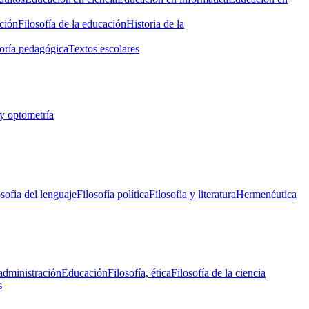
ción
Filosofía de la educación
Historia de la
oría pedagógica
Textos escolares
y optometría
osofía del lenguaje
Filosofía política
Filosofía y literatura
Hermenéutica
administración
Educación
Filosofía, ética
Filosofía de la ciencia
s