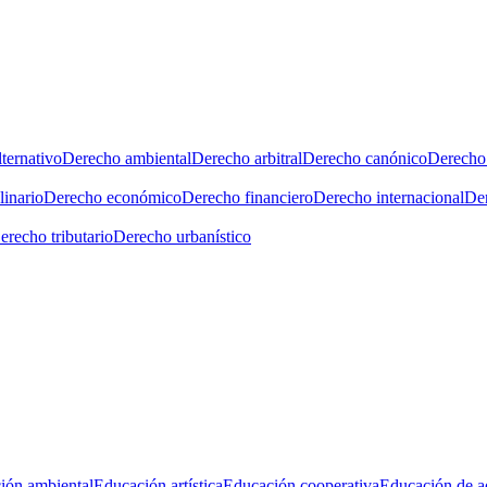
ternativo
Derecho ambiental
Derecho arbitral
Derecho canónico
Derecho 
linario
Derecho económico
Derecho financiero
Derecho internacional
Der
erecho tributario
Derecho urbanístico
ión ambiental
Educación artística
Educación cooperativa
Educación de a