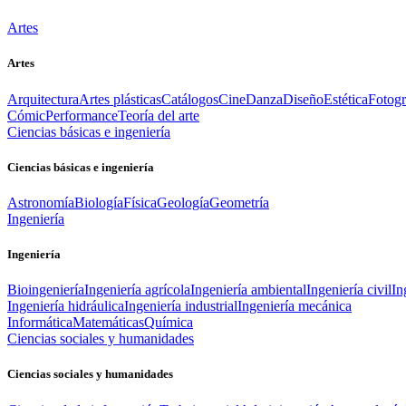
Artes
Artes
Arquitectura
Artes plásticas
Catálogos
Cine
Danza
Diseño
Estética
Fotogr
Cómic
Performance
Teoría del arte
Ciencias básicas e ingeniería
Ciencias básicas e ingeniería
Astronomía
Biología
Física
Geología
Geometría
Ingeniería
Ingeniería
Bioingeniería
Ingeniería agrícola
Ingeniería ambiental
Ingeniería civil
In
Ingeniería hidráulica
Ingeniería industrial
Ingeniería mecánica
Informática
Matemáticas
Química
Ciencias sociales y humanidades
Ciencias sociales y humanidades