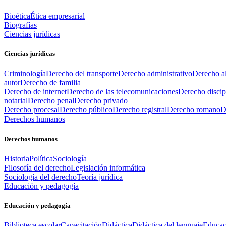
Bioética
Ética empresarial
Biografías
Ciencias jurídicas
Ciencias jurídicas
Criminología
Derecho del transporte
Derecho administrativo
Derecho al
autor
Derecho de familia
Derecho de internet
Derecho de las telecomunicaciones
Derecho discip
notarial
Derecho penal
Derecho privado
Derecho procesal
Derecho público
Derecho registral
Derecho romano
D
Derechos humanos
Derechos humanos
Historia
Política
Sociología
Filosofía del derecho
Legislación informática
Sociología del derecho
Teoría jurídica
Educación y pedagogía
Educación y pedagogía
Biblioteca escolar
Capacitación
Didáctica
Didáctica del lenguaje
Educac