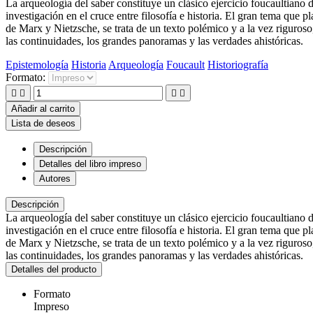
La arqueología del saber constituye un clásico ejercicio foucaultiano 
investigación en el cruce entre filosofía e historia. El gran tema que p
de Marx y Nietzsche, se trata de un texto polémico y a la vez riguroso
las continuidades, los grandes panoramas y las verdades ahistóricas.
Epistemología
Historia
Arqueología
Foucault
Historiografía
Formato:




Añadir al carrito
Lista de deseos
Descripción
Detalles del libro impreso
Autores
Descripción
La arqueología del saber constituye un clásico ejercicio foucaultiano 
investigación en el cruce entre filosofía e historia. El gran tema que p
de Marx y Nietzsche, se trata de un texto polémico y a la vez riguroso
las continuidades, los grandes panoramas y las verdades ahistóricas.
Detalles del producto
Formato
Impreso