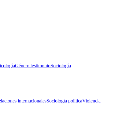
icología
Género testimonio
Sociología
laciones internacionales
Sociología política
Violencia