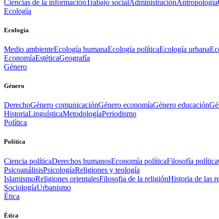
Ciencias de la información
Trabajo social
Administración
Antropología
Ecología
Ecología
Medio ambiente
Ecología humana
Ecología política
Ecología urbana
Ec
Economía
Estética
Geografía
Género
Género
Derecho
Género comunicación
Género economía
Género educación
Gén
Historia
Linguística
Metodología
Periodismo
Política
Política
Ciencia política
Derechos humanos
Economía política
Filosofía política
Psicoanálisis
Psicología
Religiones y teología
Islamismo
Religiones orientales
Filosofia de la religión
Historia de las r
Sociología
Urbanismo
Ética
Ética