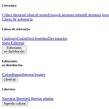
Literatura
Crítica literaria
Crónica
Cuento
Ensayo
Literatura infantil
Literatura juve
Libros de referencia
Libros de referencia
Catálogos
Guías
Enciclopedias
Diccionarios
Siglo Editorial
Editoriales
en distribución
Editoriales
en distribución
Colombianas
Internacionales
Librerías
Librerías
Nuestras librerías
Librerías aliadas
Agenda cultural