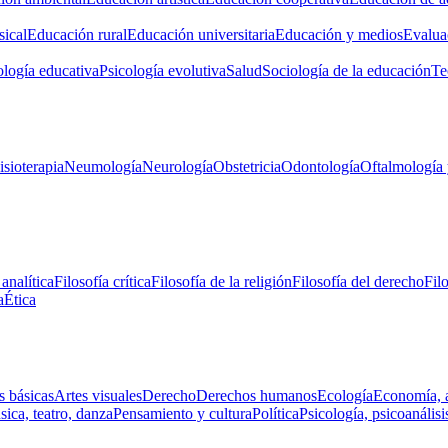
ical
Educación rural
Educación universitaria
Educación y medios
Evalua
ología educativa
Psicología evolutiva
Salud
Sociología de la educación
Te
isioterapia
Neumología
Neurología
Obstetricia
Odontología
Oftalmología 
 analítica
Filosofía crítica
Filosofía de la religión
Filosofía del derecho
Fil
a
Ética
s básicas
Artes visuales
Derecho
Derechos humanos
Ecología
Economía, 
ica, teatro, danza
Pensamiento y cultura
Política
Psicología, psicoanálisi