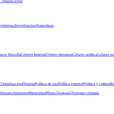
Comunicación
osistemas
Investigacion
Naturaleza
ero filosofía
Género historia
Género literatura
Género política
Género ps
Globalización
Historia
Política de paz
Política exterior
Política y cultura
Re
eligiones
Judaísmo
Mitologías
Mística
Teología
Teología cristiana