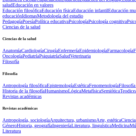
salud
Educación en valores
Educación filosófica
Educación física
Educación infantil
Educación mus
educación
Idiomas
Metodología del estudio
Pedagogía
Poesía
Política educativa
Psicología
Psicología cognitiva
Psic
Ciencias de la salud
Ciencias de la salud
Anatomía
Cardiología
Cirugía
Enfermería
Epidemiología
Farmacología
F
Oncología
Pediatría
Psiquiatría
Salud
Veterinaria
Filosofía
Filosofía
Antropología filosófica
Epistemología
Estética
Fenomenología
Filosofía
Historia de la filosofía
Humanismo
Lógica
Metafísica
Semiótica
Teodice
Revistas académicas
Revistas académicas
Antropología, sociología
Arquitectura, urbanismo
Arte, estética
Ciencia
Género
Historia, geografía
Ingeniería
Literatura, linguística
Medicina
Mús
Literatura