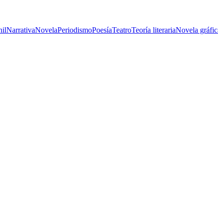
nil
Narrativa
Novela
Periodismo
Poesía
Teatro
Teoría literaria
Novela gráfic