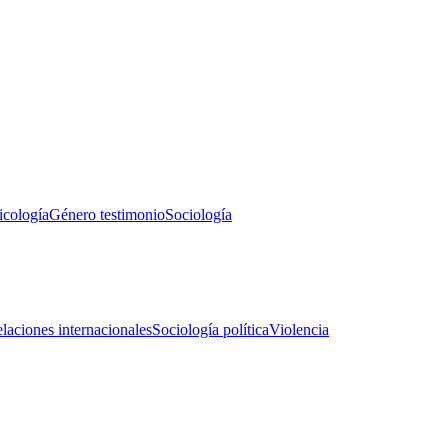
icología
Género testimonio
Sociología
laciones internacionales
Sociología política
Violencia