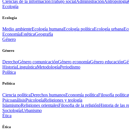
Ciencias de la información
Trabajo social
Administración
Antropología
Ecología
Ecología
Medio ambiente
Ecología humana
Ecología política
Ecología urbana
Ec
Economía
Estética
Geografía
Género
Género
Derecho
Género comunicación
Género economía
Género educación
Gén
Historia
Linguística
Metodología
Periodismo
Política
Política
Ciencia política
Derechos humanos
Economía política
Filosofía política
Psicoanálisis
Psicología
Religiones y teología
Islamismo
Religiones orientales
Filosofia de la religión
Historia de las r
Sociología
Urbanismo
Ética
Ética