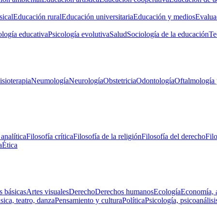
ical
Educación rural
Educación universitaria
Educación y medios
Evalua
ología educativa
Psicología evolutiva
Salud
Sociología de la educación
Te
isioterapia
Neumología
Neurología
Obstetricia
Odontología
Oftalmología 
 analítica
Filosofía crítica
Filosofía de la religión
Filosofía del derecho
Fil
a
Ética
s básicas
Artes visuales
Derecho
Derechos humanos
Ecología
Economía, 
ica, teatro, danza
Pensamiento y cultura
Política
Psicología, psicoanálisi