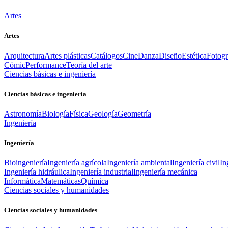
Artes
Artes
Arquitectura
Artes plásticas
Catálogos
Cine
Danza
Diseño
Estética
Fotogr
Cómic
Performance
Teoría del arte
Ciencias básicas e ingeniería
Ciencias básicas e ingeniería
Astronomía
Biología
Física
Geología
Geometría
Ingeniería
Ingeniería
Bioingeniería
Ingeniería agrícola
Ingeniería ambiental
Ingeniería civil
In
Ingeniería hidráulica
Ingeniería industrial
Ingeniería mecánica
Informática
Matemáticas
Química
Ciencias sociales y humanidades
Ciencias sociales y humanidades