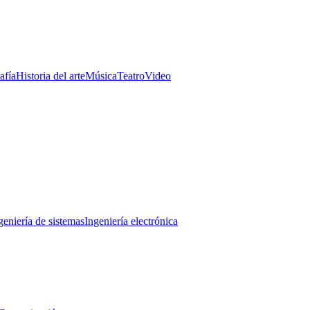
afía
Historia del arte
Música
Teatro
Video
geniería de sistemas
Ingeniería electrónica