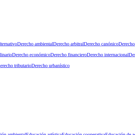
ternativo
Derecho ambiental
Derecho arbitral
Derecho canónico
Derecho 
linario
Derecho económico
Derecho financiero
Derecho internacional
Der
erecho tributario
Derecho urbanístico
ión ambiental
Educación artística
Educación cooperativa
Educación de a