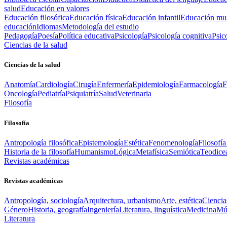
salud
Educación en valores
Educación filosófica
Educación física
Educación infantil
Educación mus
educación
Idiomas
Metodología del estudio
Pedagogía
Poesía
Política educativa
Psicología
Psicología cognitiva
Psic
Ciencias de la salud
Ciencias de la salud
Anatomía
Cardiología
Cirugía
Enfermería
Epidemiología
Farmacología
F
Oncología
Pediatría
Psiquiatría
Salud
Veterinaria
Filosofía
Filosofía
Antropología filosófica
Epistemología
Estética
Fenomenología
Filosofía
Historia de la filosofía
Humanismo
Lógica
Metafísica
Semiótica
Teodice
Revistas académicas
Revistas académicas
Antropología, sociología
Arquitectura, urbanismo
Arte, estética
Ciencia
Género
Historia, geografía
Ingeniería
Literatura, linguística
Medicina
Mús
Literatura