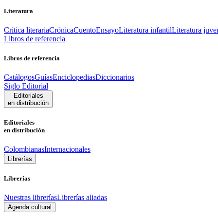
Literatura
Crítica literaria
Crónica
Cuento
Ensayo
Literatura infantil
Literatura juve
Libros de referencia
Libros de referencia
Catálogos
Guías
Enciclopedias
Diccionarios
Siglo Editorial
Editoriales
en distribución
Editoriales
en distribución
Colombianas
Internacionales
Librerías
Librerías
Nuestras librerías
Librerías aliadas
Agenda cultural