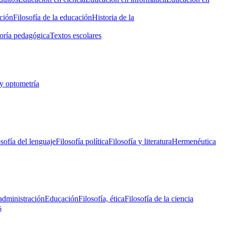
ción
Filosofía de la educación
Historia de la
oría pedagógica
Textos escolares
y optometría
osofía del lenguaje
Filosofía política
Filosofía y literatura
Hermenéutica
administración
Educación
Filosofía, ética
Filosofía de la ciencia
s