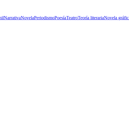
nil
Narrativa
Novela
Periodismo
Poesía
Teatro
Teoría literaria
Novela gráfic