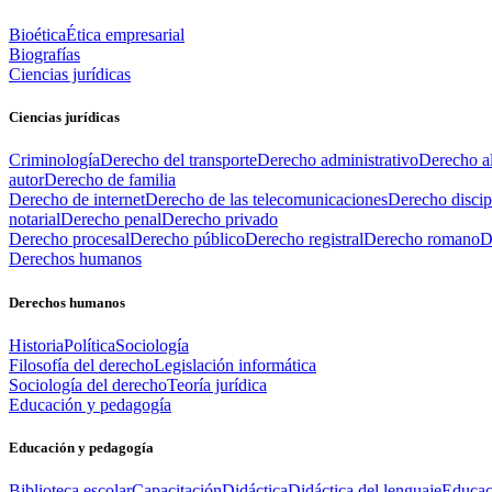
Bioética
Ética empresarial
Biografías
Ciencias jurídicas
Ciencias jurídicas
Criminología
Derecho del transporte
Derecho administrativo
Derecho al
autor
Derecho de familia
Derecho de internet
Derecho de las telecomunicaciones
Derecho discip
notarial
Derecho penal
Derecho privado
Derecho procesal
Derecho público
Derecho registral
Derecho romano
D
Derechos humanos
Derechos humanos
Historia
Política
Sociología
Filosofía del derecho
Legislación informática
Sociología del derecho
Teoría jurídica
Educación y pedagogía
Educación y pedagogía
Biblioteca escolar
Capacitación
Didáctica
Didáctica del lenguaje
Educac