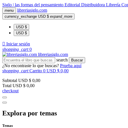
Siglo | las formas del pensamiento
Editorial
Distribuidora
Librería
Com
libreria
siglo
.com
menu
currency_exchange
USD $
expand_more
USD $
USD $

Iniciar sesión
shopping_cart
0
libreria
siglo
.com
search
Buscar
¿No encontraste lo que buscas?
Prueba aquí
shopping_cart
Carrito
0
USD $ 0,00
Subtotal
USD $ 0,00
Total
USD $ 0,00
checkout
Explora por temas
Temas