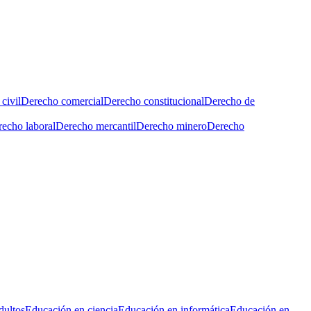
civil
Derecho comercial
Derecho constitucional
Derecho de
echo laboral
Derecho mercantil
Derecho minero
Derecho
dultos
Educación en ciencia
Educación en informática
Educación en