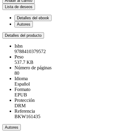
Añadir al carrito
Lista de deseos
Detalles del ebook
Autores
Detalles del producto
Isbn
9788410379572
Peso
537.7 KB
Número de páginas
80
Idioma
Español
Formato
EPUB
Protección
DRM
Referencia
BKW161435
Autores