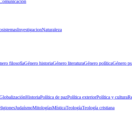
Comunicación
osistemas
Investigacion
Naturaleza
ero filosofía
Género historia
Género literatura
Género política
Género ps
Globalización
Historia
Política de paz
Política exterior
Política y cultura
Re
eligiones
Judaísmo
Mitologías
Mística
Teología
Teología cristiana