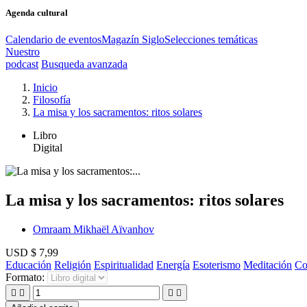
Agenda cultural
Calendario de eventos
Magazín Siglo
Selecciones temáticas
Nuestro
podcast
Busqueda avanzada
Inicio
Filosofía
La misa y los sacramentos: ritos solares
Libro
Digital
La misa y los sacramentos: ritos solares
Omraam Mikhaël Aïvanhov
USD $ 7,99
Educación
Religión
Espiritualidad
Energía
Esoterismo
Meditación
Co
Formato:



